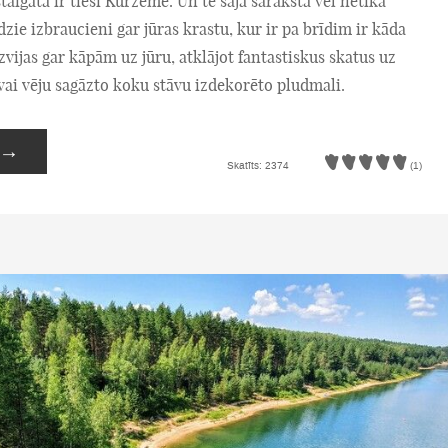
staigātā ir tieši Kurzeme. Un te šajā sarakstā vēl netika
dzie izbraucieni gar jūras krastu, kur ir pa brīdim ir kāda
izvijas gar kāpām uz jūru, atklājot fantastiskus skatus uz
ai vēju sagāzto koku stāvu izdekorēto pludmali.
→
Skatīts: 2374
(1)