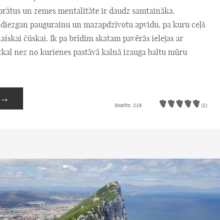
prātus un zemes mentalitāte ir daudz samtaināka.
diezgan paugurainu un mazapdzīvotu apvidu, pa kuru ceļš
i laiskai čūskai. Ik pa brīdim skatam pavērās ielejas ar
tkal nez no kurienes pastāvā kalnā izauga baltu mūru
→
Skatīts: 218
(2)