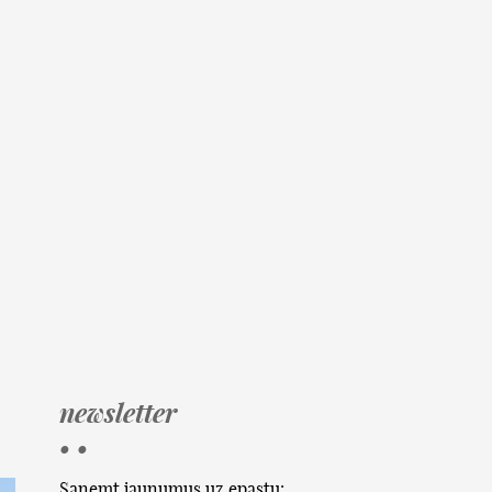
newsletter
• •
Saņemt jaunumus uz epastu: