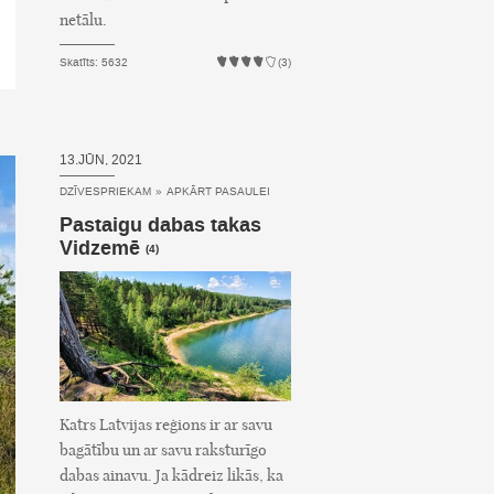
netālu.
Skatīts: 5632
(3)
13.JŪN, 2021
DZĪVESPRIEKAM
»
APKĀRT PASAULEI
Pastaigu dabas takas
Vidzemē
(4)
Katrs Latvijas reģions ir ar savu
bagātību un ar savu raksturīgo
dabas ainavu. Ja kādreiz likās, ka