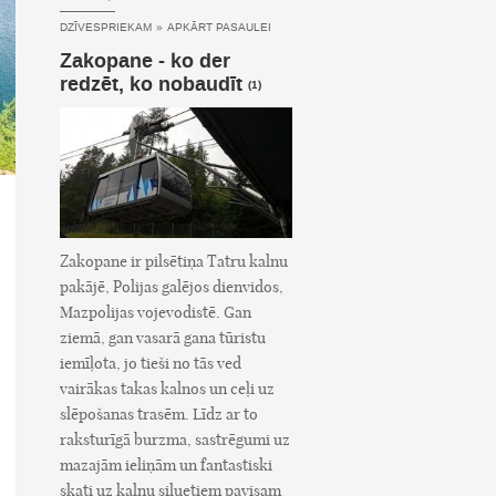
DZĪVESPRIEKAM
»
APKĀRT PASAULEI
Zakopane - ko der
redzēt, ko nobaudīt
(1)
Zakopane ir pilsētiņa Tatru kalnu
pakājē, Polijas galējos dienvidos,
Mazpolijas vojevodistē. Gan
ziemā, gan vasarā gana tūristu
iemīļota, jo tieši no tās ved
vairākas takas kalnos un ceļi uz
slēpošanas trasēm. Līdz ar to
raksturīgā burzma, sastrēgumi uz
mazajām ieliņām un fantastiski
skati uz kalnu siluetiem pavisam