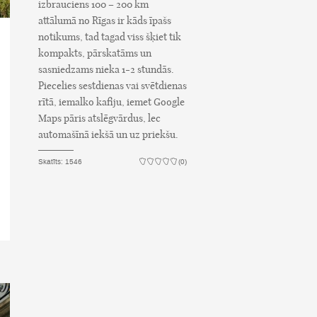
izbrauciens 100 – 200 km
attālumā no Rīgas ir kāds īpašs
notikums, tad tagad viss šķiet tik
kompakts, pārskatāms un
sasniedzams nieka 1-2 stundās.
Piecelies sestdienas vai svētdienas
rītā, iemalko kafiju, iemet Google
Maps pāris atslēgvārdus, lec
automašīnā iekšā un uz priekšu.
Skatīts: 1546
(0)