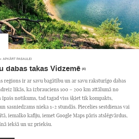
»
APKĀRT PASAULEI
u dabas takas Vidzemē
(4)
as reģions ir ar savu bagātību un ar savu raksturīgo dabas
ādreiz likās, ka izbrauciens 100 – 200 km attālumā no
s īpašs notikums, tad tagad viss šķiet tik kompakts,
n sasniedzams nieka 1-2 stundās. Piecelies sestdienas vai
ītā, iemalko kafiju, iemet Google Maps pāris atslēgvārdus,
nā iekšā un uz priekšu.