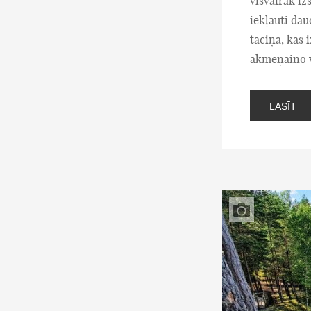
visvairāk iz
iekļauti dau
taciņa, kas 
akmeņaino v
LASĪT