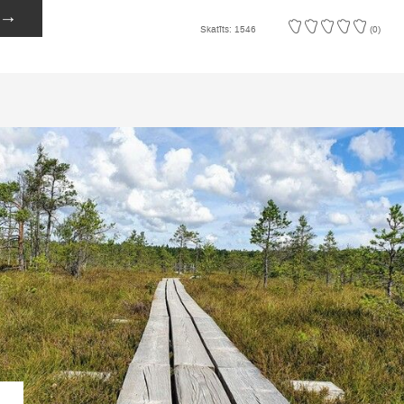
→
Skatīts: 1546
(0)