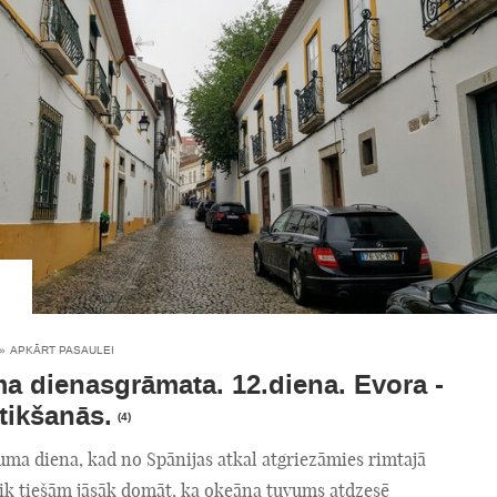
»
APKĀRT PASAULEI
a dienasgrāmata. 12.diena. Evora -
atikšanās.
(4)
uma diena, kad no Spānijas atkal atgriezāmies rimtajā
Tik tiešām jāsāk domāt, ka okeāna tuvums atdzesē