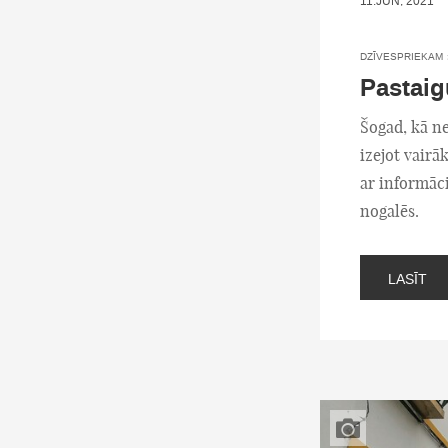
11.JŪN, 2021
DZĪVESPRIEKAM
Pastaig
Šogad, kā ne
izejot vairā
ar informāci
nogalēs.
LASĪT