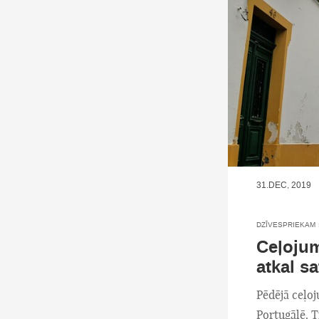
31.DEC, 2019
DZĪVESPRIEKAM
Ceļojum
atkal s
Pēdējā ceļoj
Portugālē. 