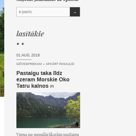
→
lasītākie
• •
01.AUG, 2018
DZĪVESPRIEKAM
»
APKĀRT PASAULEI
Pastaigu taka līdz
ezeram Morskie Oko
Tatru kalnos
(2)
Viena no populārākajām pastaigu