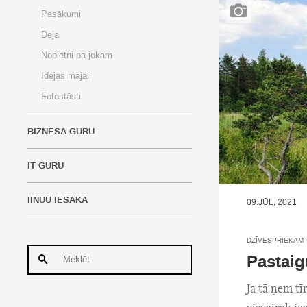
Pasākumi
Deja
Nopietni pa jokam
Idejas mājai
Fotostāsti
BIZNESA GURU
IT GURU
IINUU IESAKA
09.JŪL, 2021
DZĪVESPRIEKAM
Pastaig
Ja tā ņem t