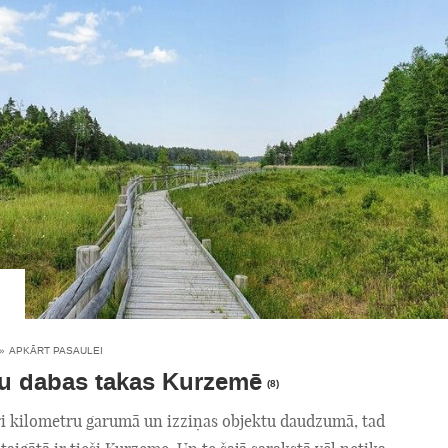
»
APKĀRT PASAULEI
u dabas takas Kurzemē
(8)
īri kilometru garumā un izziņas objektu daudzumā, tad