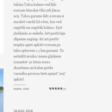
takām Tatru kalnos ved līdz
ezeram Morskie Oko jeb Jūras
acij. Takas garums līdz ezeram ir
mazliet vairāk kā 9 km, kas ved
augstāk un augstāk kalnos. Ejot
jārēķinās ar nelielu, bet pastāvīgu
slīpumu augšup. Kā arī pastāv
iespēja apiet apkārt ezeram pa
taku aptuveni 2,5 km garumā. To
noteikti iesaku visiem gājējiem
izmantot, jo īstais ezera
skaistums un kalnu grēdu
varenība paveras tieši apejot "acij"
apkārt.
Skatīts: 4085
(2)
18.AUG, 2018