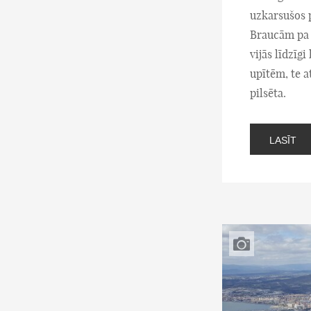
uzkarsušos 
Braucām pa 
vijās līdzīg
upītēm, te a
pilsēta.
LASĪT