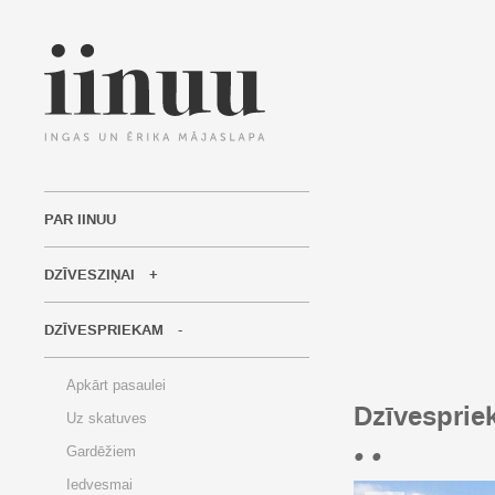
PAR IINUU
DZĪVESZIŅAI
DZĪVESPRIEKAM
Apkārt pasaulei
Dzīvesprie
Uz skatuves
• •
Gardēžiem
Iedvesmai