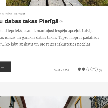
»
APKĀRT PASAULEI
u dabas takas Pierīgā
(3)
kad iepriekš, esam izmantojuši iespēju apceļot Latviju,
kas īsākas un garākas dabas takas. Tāpēc labprāt padalīšos
ju, ko labu apskatīt un pie reizes izkustēties nedēļas
→
Skatīts: 2856
(1)