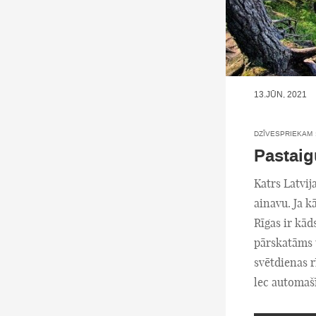
13.JŪN, 2021
DZĪVESPRIEKAM
Pastaig
Katrs Latvij
ainavu. Ja k
Rīgas ir kād
pārskatāms u
svētdienas r
lec automašī