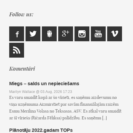
Follow us:
Komentāri
Miegs – salds un nepieciešams
Marilyn Wallace
@ 03.Aug, 2026 17:23
Es varu smaidīt kopā ar šo vīrieti, es saņēmu aizdevumu no
viņa uzņēmuma Aizmirstiet par savām finansiālajām raizēm
Esmu Merilina Volasa no Teksasas, ASV. Es atkal varu smaidīt
ar šī vīrieša (Ričarda Fēliksa) palīdzību. Es saņēmu [..]
Plānotāju 2022.gadam TOPs