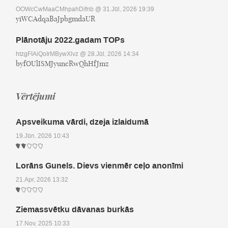
OOWcCwMaaCMhpahDifnb
@ 31.Jūl, 2026 19:39
yiWCAdqaBaJpbgmdaUR
Plānotāju 2022.gadam TOPs
htzgFIAiQoIrMBywXlvz
@ 28.Jūl, 2026 14:34
byfOUlISMJyuncRwQhHfJmz
Vērtējumi
Apsveikuma vārdi, dzeja izlaidumā
19.Jūn, 2026 10:43
Lorāns Gunels. Dievs vienmēr ceļo anonīmi
21.Apr, 2026 13:32
Ziemassvētku dāvanas burkās
17.Nov, 2025 10:33