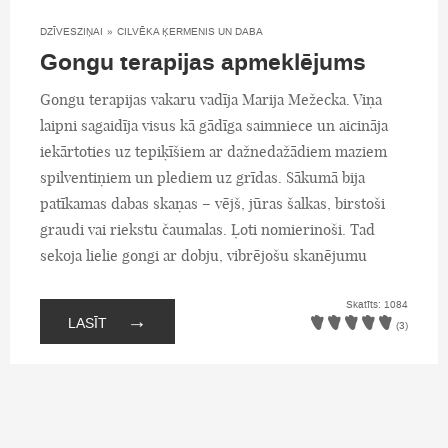
DZĪVESZIŅAI
»
CILVĒKA ĶERMENIS UN DABA
Gongu terapijas apmeklējums
Gongu terapijas vakaru vadīja Marija Mežecka. Viņa
laipni sagaidīja visus kā gādīga saimniece un aicināja
iekārtoties uz tepiķīšiem ar dažnedažādiem maziem
spilventiņiem un plediem uz grīdas. Sākumā bija
patīkamas dabas skaņas – vējš, jūras šalkas, birstoši
graudi vai riekstu čaumalas. Ļoti nomierinoši. Tad
sekoja lielie gongi ar dobju, vibrējošu skanējumu
Skatīts: 1084
→
LASĪT
(3)