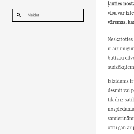
ļauties nost
visu var izt
vārsmas, ka
Neskatoties 
ir aiz mugur
būtisku cil
audzēkņiem,
Izlaidums ir
desmit vai p
tik drīz sat
nospiedumu.
samierināmi
otru gan ar 