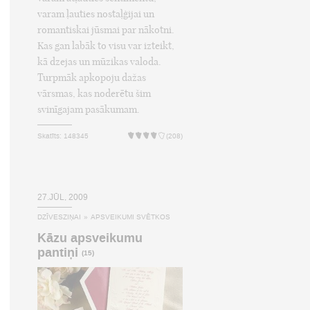
varam ļauties nostaļģijai un
romantiskai jūsmai par nākotni.
Kas gan labāk to visu var izteikt,
kā dzejas un mūzikas valoda.
Turpmāk apkopoju dažas
vārsmas, kas noderētu šim
svinīgajam pasākumam.
Skatīts: 148345
(208)
27.JŪL, 2009
DZĪVESZIŅAI
»
APSVEIKUMI SVĒTKOS
Kāzu apsveikumu
pantiņi
(15)