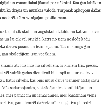
aļģijai un romantiskai jūsmai par nākotni. Kas gan labāk to
eikt, kā dzejas un mūzikas valoda. Turpmāk apkopoju dažas
s noderētu šim svinīgajam pasākumam.
uz to, lai cik skolu un augstskolu izlaidumu katram dzīvē
as un lai cik vēl priekšā, katrs no tiem noslēdz kādu
vēka dzīves posmu un iezīmē jaunu. Tas nozīmīgs gan
 gan skolotājiem, gan vecākiem.
 zināma atvadīšanās no cilvēkiem, ar kuriem trīs, piecus,
at vēl vairāk gadus diendienā biji kopā un kurus diez vai
iksi. Katrs cilvēks, kas bijis mūsu dzīvē vienmēr atstāj savu
 Mēs sadarbojamies, sastrādājamies, konfliktējam un
es, mēs pamācām un iemācāmies, mēs bagātinām viens
pozitīvu, gan diemžēl dažreiz arī ar negatīvu pieredzi.