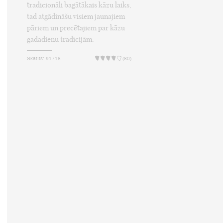
tradicionāli bagātākais kāzu laiks,
tad atgādināšu visiem jaunajiem
pāriem un precētajiem par kāzu
gadadienu tradīcijām.
Skatīts: 91718
(80)