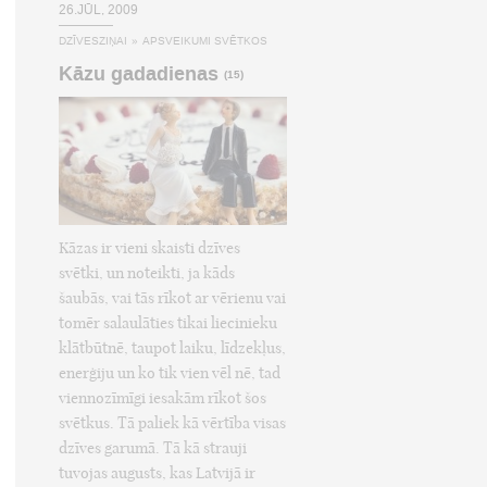
26.JŪL, 2009
DZĪVESZIŅAI
»
APSVEIKUMI SVĒTKOS
Kāzu gadadienas
(15)
Kāzas ir vieni skaisti dzīves
svētki, un noteikti, ja kāds
šaubās, vai tās rīkot ar vērienu vai
tomēr salaulāties tikai liecinieku
klātbūtnē, taupot laiku, līdzekļus,
enerģiju un ko tik vien vēl nē, tad
viennozīmīgi iesakām rīkot šos
svētkus. Tā paliek kā vērtība visas
dzīves garumā. Tā kā strauji
tuvojas augusts, kas Latvijā ir