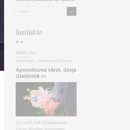
→
lasītākie
• •
18.MAI, 2011
DZĪVESZIŅAI
»
APSVEIKUMI SVĒTKOS
Apsveikuma vārdi, dzeja
izlaidumā
(10)
Lai vai kā, bet izlaidumā mēs
varam atļauties sentimentu,