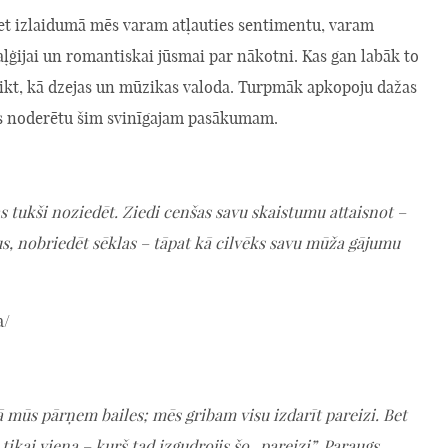
bet izlaidumā mēs varam atļauties sentimentu, varam
aļģijai un romantiskai jūsmai par nākotni. Kas gan labāk to
eikt, kā dzejas un mūzikas valoda. Turpmāk apkopoju dažas
s noderētu šim svinīgajam pasākumam.
s tukši noziedēt. Ziedi cenšas savu skaistumu attaisnot –
us, nobriedēt sēklas – tāpat kā cilvēks savu mūža gājumu
a/
 mūs pārņem bailes; mēs gribam visu izdarīt pareizi. Bet
ikai viena – kurš tad izgudrojis šo „pareizi”. Paraugs