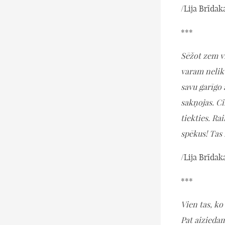
/Lija Brīdak
***
Sēžot zem v
varam nelikt
savu garīgo 
sakņojas. Ci
tiekties. Ra
spēkus! Tas
/Lija Brīdak
***
Vien tas, ko 
Pat aizieda