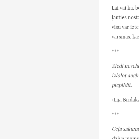
Lai vai kā, 
ļauties nost
visu var izt
vārsmas, ka
***
Ziedi nevēla
izlolot augļ
piepildīt.
/Lija Brīdak
***
Ceļa sākumā
dzīve mums t