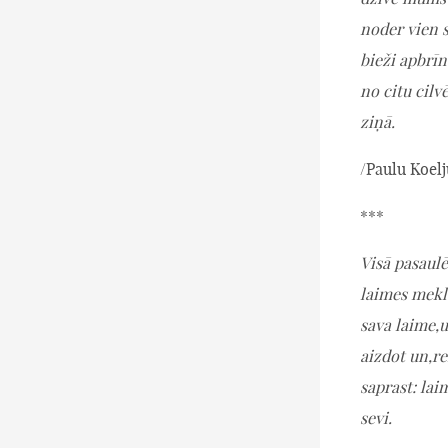
noder vien s
bieži apbrīn
no citu cilv
ziņā.
/Paulu Koelj
***
Visā pasaulē
laimes mekl
sava laime,u
aizdot un,re
saprast: laim
sevi.