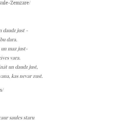
kule-Zemzare/
 daudz just -
ibu dara.
 un maz just-
zīves vara.
nāt un daudz just,
ana, kas nevar zust.
s/
caur saules staru