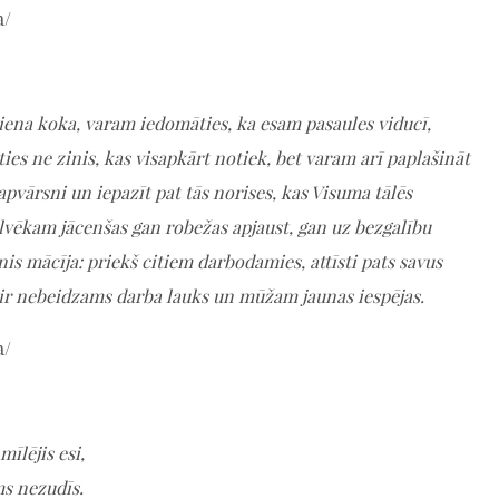
a/
iena koka, varam iedomāties, ka esam pasaules viducī,
ies ne zinis, kas visapkārt notiek, bet varam arī paplašināt
apvārsni un iepazīt pat tās norises, kas Visuma tālēs
lvēkam jācenšas gan robežas apjaust, gan uz bezgalību
inis mācīja: priekš citiem darbodamies, attīsti pats savus
 ir nebeidzams darba lauks un mūžam jaunas iespējas.
a/
mīlējis esi,
ms nezudīs.