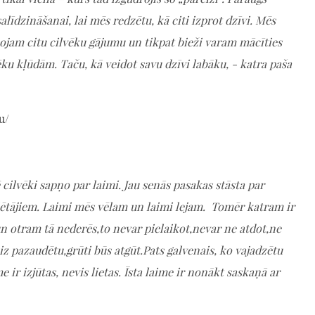
alīdzināšanai, lai mēs redzētu, kā citi izprot dzīvi. Mēs
ojam citu cilvēku gājumu un tikpat bieži varam mācīties
ēku kļūdām. Taču, kā veidot savu dzīvi labāku, - katra paša
u/
 cilvēki sapņo par laimi. Jau senās pasakas stāsta par
ētājiem. Laimi mēs vēlam un laimi lejam. Tomēr katram ir
n otram tā nederēs,to nevar pielaikot,nevar ne atdot,ne
iz pazaudētu,grūti būs atgūt.Pats galvenais, ko vajadzētu
e ir izjūtas, nevis lietas. Īsta laime ir nonākt saskaņā ar