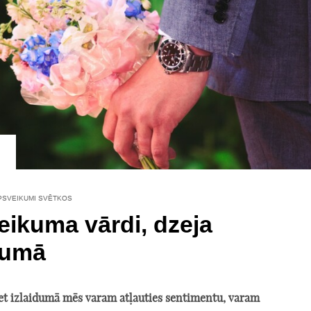
PSVEIKUMI SVĒTKOS
ikuma vārdi, dzeja
dumā
bet izlaidumā mēs varam atļauties sentimentu, varam