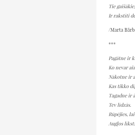
Tie gaišākie
Ir rakstīti d
/Marta Bārb
***
Pagātne ir k
Ko nevar aiz
Nākotne ir a
Kas tikko dī
Tagadne ir 
Tev līdzās.
Rūpējies, lai
Augļos līkst!