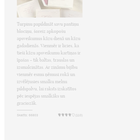
Turpinu papildināt savu pantiņu
blociņu, šoreiz apkopošu
apsveikumus kāzu dienā un kāzu
gadadienās. Vienmēr ir licies, ka
tieši kāzu apsveikumu kartiņas ir
īpašas – tik baltas, trauslas un
izsmalcinātas. Ar zināmu bijību
vienmēr esmu ņēmusi rokā un
izvēlējusies smalku melnu
pildspalvu, lai raksts izskatītos
pēc iespējas smalkāks un
graciozāk.
Skatīts: 66803
(110)