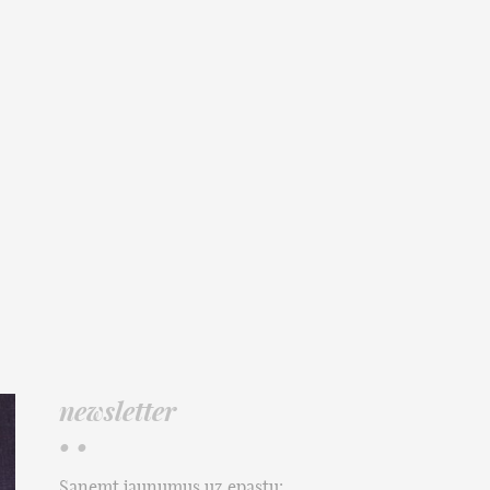
newsletter
• •
Saņemt jaunumus uz epastu: