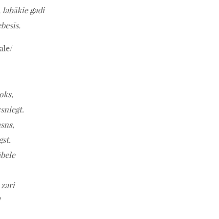
, labākie gadi
ebesīs.
ale/
oks,
sniegt.
sns,
gst.
ābele
 zari