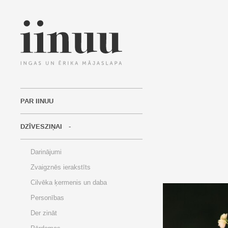
PAR IINUU
DZĪVESZIŅAI
Darinājumi
Zvaigznēs ierakstīts
Cilvēka ķermenis un daba
Personības
Der zināt