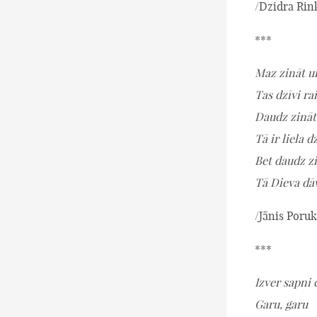
/Dzidra Rin
***
Maz zināt un
Tas dzīvi ra
Daudz zināt
Tā ir liela d
Bet daudz zi
Tā Dieva dāv
/Jānis Poruk
***
Izver sapni 
Garu, garu