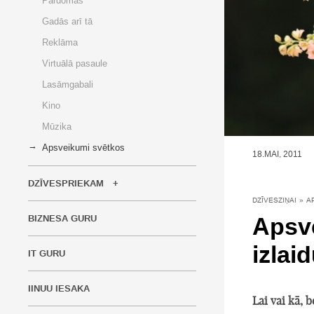
Pārdomas
Gadās arī tā
Reklāma
Virtuālā pasaule
Lasāmgabali
Kino
Mūzika
Apsveikumi svētkos
18.MAI, 2011
DZĪVESPRIEKAM
DZĪVESZIŅAI
»
A
Apsve
BIZNESA GURU
izlai
IT GURU
IINUU IESAKA
Lai vai kā, 