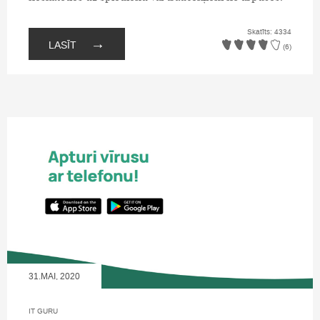
Skatīts: 4334
→
LASĪT
(6)
31.MAI, 2020
IT GURU