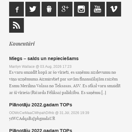
Komentāri
Miegs – salds un nepieciešams
Marilyn Wallace
@ 03.Aug, 2026 17:23
Es varu smaidīt kopā ar šo vīrieti, es saņēmu aizdevumu no
viņa uzņēmuma Aizmirstiet par savām finansiālajām raizēm
Esmu Merilina Volasa no Teksasas, ASV. Es atkal varu smaidīt
ar šī vīrieša (Ričarda Fēliksa) palīdzību. Es saņēmu [..]
Plānotāju 2022.gadam TOPs
OOWcCwMaaCMhpahDifnb
@ 31.Jūl, 2026 19:39
yiWCAdqaBaJpbgmdaUR
Plānotāju 2022.gadam TOPs