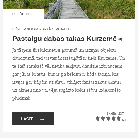
09.JŪL, 2021
DZĪVESPRIEKAM
»
APKĀRT PASAULEI
Pastaigu dabas takas Kurzemē
(8)
Ja tā ņem tīri kilometru garumā un izziņas objektu
daudzumā, tad visvairāk izstaigātā ir tieši Kurzeme. Un
te šajā sarakstā vēl netika iekļauti daudzie izbraucieni
gar jūras krastu, kur ir pa brīdim ir kāda taciņa, kas
izvijas gar kāpām uz jūru, atklājot fantastiskus skatus
uz akmeņaino vai vēju sagāzto koku stāvu izdekorēto
pludmali.
Skatīts: 2374
→
LASĪT
(1)