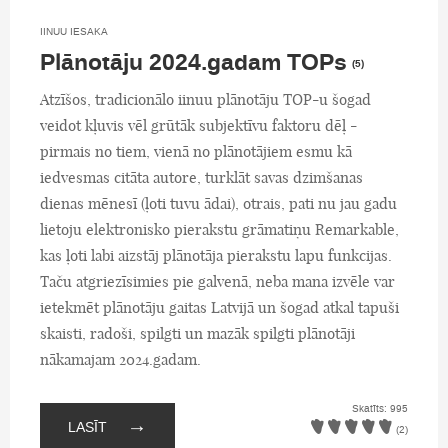
IINUU IESAKA
Plānotāju 2024.gadam TOPs
(5)
Atzīšos, tradicionālo iinuu plānotāju TOP-u šogad
veidot kļuvis vēl grūtāk subjektīvu faktoru dēļ -
pirmais no tiem, vienā no plānotājiem esmu kā
iedvesmas citāta autore, turklāt savas dzimšanas
dienas mēnesī (ļoti tuvu ādai), otrais, pati nu jau gadu
lietoju elektronisko pierakstu grāmatiņu Remarkable,
kas ļoti labi aizstāj plānotāja pierakstu lapu funkcijas.
Taču atgriezīsimies pie galvenā, neba mana izvēle var
ietekmēt plānotāju gaitas Latvijā un šogad atkal tapuši
skaisti, radoši, spilgti un mazāk spilgti plānotāji
nākamajam 2024.gadam.
Skatīts: 995
→
LASĪT
(2)