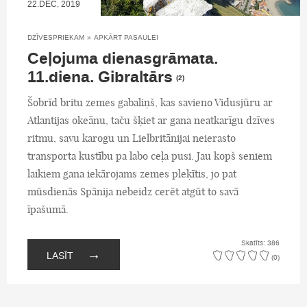
22.DEC, 2019
DZĪVESPRIEKAM
»
APKĀRT PASAULEI
Ceļojuma dienasgrāmata.
11.diena. Gibraltārs
(2)
Šobrīd britu zemes gabaliņš, kas savieno Vidusjūru ar
Atlantijas okeānu, taču šķiet ar gana neatkarīgu dzīves
ritmu, savu karogu un Lielbritānijai neierasto
transporta kustību pa labo ceļa pusi. Jau kopš seniem
laikiem gana iekārojams zemes pleķītis, jo pat
mūsdienās Spānija nebeidz cerēt atgūt to savā
īpašumā.
Skatīts: 386
→
LASĪT
(0)