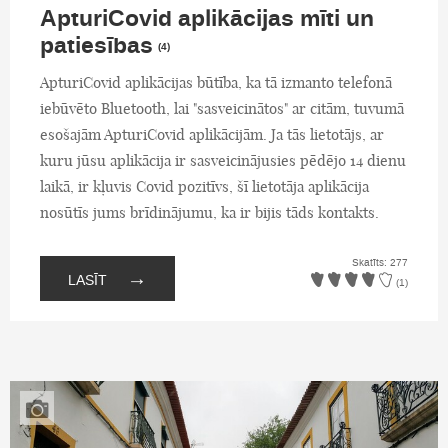
ApturiCovid aplikācijas mīti un
patiesības
(4)
ApturiCovid aplikācijas būtība, ka tā izmanto telefonā
iebūvēto Bluetooth, lai "sasveicinātos" ar citām, tuvumā
esošajām ApturiCovid aplikācijām. Ja tās lietotājs, ar
kuru jūsu aplikācija ir sasveicinājusies pēdējo 14 dienu
laikā, ir kļuvis Covid pozitīvs, šī lietotāja aplikācija
nosūtīs jums brīdinājumu, ka ir bijis tāds kontakts.
Skatīts: 277
→
LASĪT
(1)