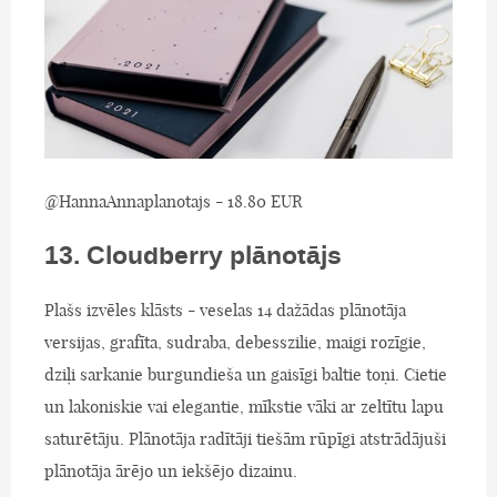
@HannaAnnaplanotajs - 18.80 EUR
13. Cloudberry plānotājs
Plašs izvēles klāsts - veselas 14 dažādas plānotāja
versijas, grafīta, sudraba, debesszilie, maigi rozīgie,
dziļi sarkanie burgundieša un gaisīgi baltie toņi. Cietie
un lakoniskie vai elegantie, mīkstie vāki ar zeltītu lapu
saturētāju. Plānotāja radītāji tiešām rūpīgi atstrādājuši
plānotāja ārējo un iekšējo dizainu.