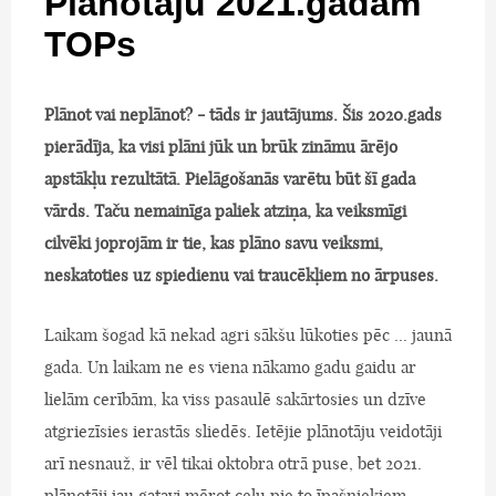
Plānotāju 2021.gadam
TOPs
Plānot vai neplānot? - tāds ir jautājums. Šis 2020.gads
pierādīja, ka visi plāni jūk un brūk zināmu ārējo
apstākļu rezultātā. Pielāgošanās varētu būt šī gada
vārds. Taču nemainīga paliek atziņa, ka veiksmīgi
cilvēki joprojām ir tie, kas plāno savu veiksmi,
neskatoties uz spiedienu vai traucēkļiem no ārpuses.
Laikam šogad kā nekad agri sākšu lūkoties pēc ... jaunā
gada. Un laikam ne es viena nākamo gadu gaidu ar
lielām cerībām, ka viss pasaulē sakārtosies un dzīve
atgriezīsies ierastās sliedēs. Ietējie plānotāju veidotāji
arī nesnauž, ir vēl tikai oktobra otrā puse, bet 2021.
plānotāji jau gatavi mērot ceļu pie to īpašniekiem.