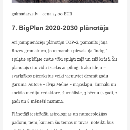
galmadarzs.lv - cena 25.00 EUR
7. BigPlan 2020-2030 plānotājs
Arī jaunpienācējs plānotāju TOP-ā, pamanīts Jāņa
Rozes grāmatnīcā, jo uzmanību piesaistīja "indīgi"
spilgtie spīdīgie cietie vāki spilgti zaļā un zilā krāsā. Šis
plānotājs citu vidū izceļas ar pilnīgi traku ideju –
svarīgākos pierakstus veikt vienuviet desmit gadu
garumā. Autore - Ilvija Melne - mājaslapu, žurnālu un
sociālo mediju redaktore, žurnāliste, 3 bērnu (4 gadi, 2
gadi un 8 mēneši) mamma.
Plānotājā iestrādāti astroloģijas un numeroloģijas
padomi, tiem, kuriem šīs tēmas ir tuvas, noteikti būs