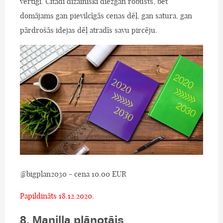
vērtīgi. Citādi dizainiski diezgan robusts, bet
domājams gan pievilcīgās cenas dēļ, gan satura, gan
pārdrošās idejas dēļ atradīs savu pircēju.
@bigplan2030 - cena 10.00 EUR
Papildināts 18.12.2020.
8. Manilla plānotājs