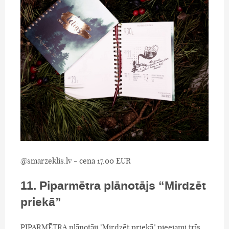
@smarzeklis.lv - cena 17.00 EUR
11. Piparmētra plānotājs “Mirdzēt
priekā”
PIPARMĒTRA plānotāji "Mirdzēt priekā" pieejami trīs