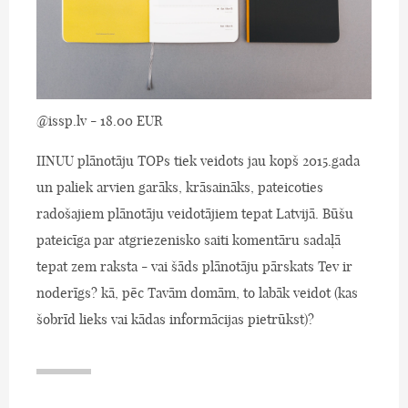
@issp.lv - 18.00 EUR
IINUU plānotāju TOPs tiek veidots jau kopš 2015.gada
un paliek arvien garāks, krāsaināks, pateicoties
radošajiem plānotāju veidotājiem tepat Latvijā. Būšu
pateicīga par atgriezenisko saiti komentāru sadaļā
tepat zem raksta - vai šāds plānotāju pārskats Tev ir
noderīgs? kā, pēc Tavām domām, to labāk veidot (kas
šobrīd lieks vai kādas informācijas pietrūkst)?