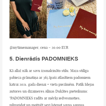
@mytimemanager, cena – 20.00 EUR
5. Dienrādis PADOMNIEKS
Kā allaž nāk ar savu izsmalcināto stilu. Maza stilīga
pabieza grāmatiņa ar 365 īpaši atlasītiem padomiem
katrai 2021. gada dienai + vieta piezīmēm. Patīk Idejas
autores un dizaineres Alīnas Dukātes pieteikums:
"PADOMNIEKS radīts ar mērķi iedvesmoties,
pilnveidot un motivēt sevi īstenot savus sapņus.