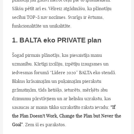
Sākšu pētīt arī es. Vēlreiz atgādināšu, ka plānotāju
secībai TOP-ā nav nozīmes. Svarīgs ir ērtums,
funkcionalitāte un unikalitāte.
1. BALTA eko PRIVATE plan
Šogad pirmais plānotājs, kas piesaistīja manu
uzmanību. Kārtīgi izcilāju, izpētīju izaugsmes un
iedvesmas forumā “Līdere 2020” BALTA eko stendā.
Blakus krāsainajām un puķainajām pierakstu
grāmatiņām, tāds lietišķs, ieturēts, mērķēts abu
dzimumu pārstāvjiem un ar lielisku uzrakstu, kas
sasaucas ar manis tikko uzrakstīto raksta ievadu:
“If
the Plan Doesn't Work, Change the Plan but Never the
Goal”
. Zem šī es parakstos.