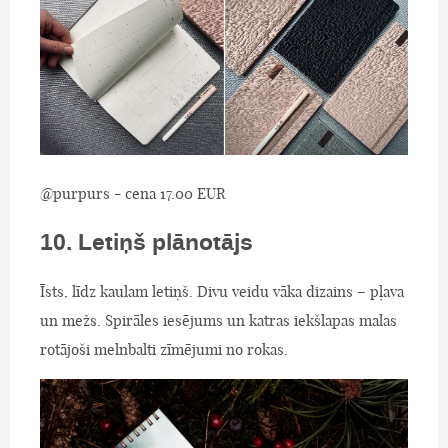
@purpurs - cena 17.00 EUR
10. Letiņš plānotājs
Īsts, līdz kaulam letiņš. Divu veidu vāka dizains – pļava
un mežs. Spirāles iesējums un katras iekšlapas malas
rotājoši melnbalti zīmējumi no rokas.