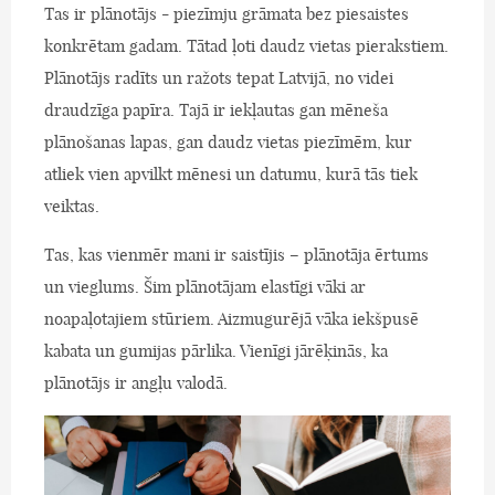
Tas ir plānotājs - piezīmju grāmata bez piesaistes
konkrētam gadam. Tātad ļoti daudz vietas pierakstiem.
Plānotājs radīts un ražots tepat Latvijā, no videi
draudzīga papīra. Tajā ir iekļautas gan mēneša
plānošanas lapas, gan daudz vietas piezīmēm, kur
atliek vien apvilkt mēnesi un datumu, kurā tās tiek
veiktas.
Tas, kas vienmēr mani ir saistījis – plānotāja ērtums
un vieglums. Šim plānotājam elastīgi vāki ar
noapaļotajiem stūriem. Aizmugurējā vāka iekšpusē
kabata un gumijas pārlika. Vienīgi jārēķinās, ka
plānotājs ir angļu valodā.