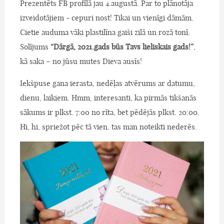
Prezentēts FB profilā jau 4.augustā. Par to plānotāja
izveidotājiem - cepuri nost! Tikai un vienīgi dāmām.
Cietie auduma vāki plastilīna gaiši zilā un rozā tonī.
Solījums
“Dārgā, 2021.gads būs Tavs lieliskais gads!”
,
kā saka – no jūsu mutes Dieva ausīs!
Iekšpuse gana ierasta, nedēļas atvērums ar datumu,
dienu, laikiem. Hmm, interesanti, ka pirmās tikšanās
sākums ir plkst. 7:00 no rīta, bet pēdējās plkst. 20:00.
Hi, hi, spriežot pēc tā vien, tas man noteikti nederēs.