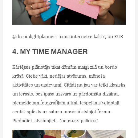
@dreamlightplanner - cena internetveikalā 17.00 EUR
4. MY TIME MANAGER
Kārtējais plānotājs tikai dāmām maigi zilā un bordo
krāsā. Cietie vāki, nedēļas atvērums, mēneša
aktivitātes un uzdevumi. Citādi nu jau var teikt klasisks
un ierasts, bez īpaša uzsvara uz pārdomātu dizainu,
piemeklētām fotogrāfijām u.tml. Iespējams veidotāji
centās spiests uz saturu, novārtā atstājot formu.
Piedodiet, atvainojiet - "не вижу работы".