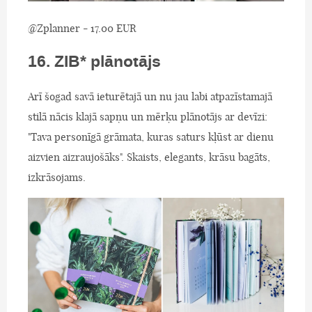
@Zplanner - 17.00 EUR
16. ZIB* plānotājs
Arī šogad savā ieturētajā un nu jau labi atpazīstamajā
stilā nācis klajā sapņu un mērķu plānotājs ar devīzi:
"Tava personīgā grāmata, kuras saturs kļūst ar dienu
aizvien aizraujošāks". Skaists, elegants, krāsu bagāts,
izkrāsojams.