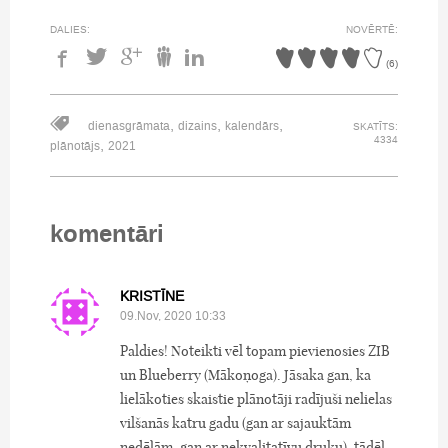
DALIES:
NOVĒRTĒ:
(
6
)
,
,
,
dienasgrāmata
dizains
kalendārs
SKATĪTS:
4334
,
plānotājs
2021
komentāri
KRISTĪNE
09.Nov, 2020 10:33
Paldies! Noteikti vēl topam pievienosies ZIB
un Blueberry (Mākoņoga). Jāsaka gan, ka
lielākoties skaistie plānotāji radījuši nelielas
vilšanās katru gadu (gan ar sajauktām
nedēļām, gan ar nekvalitatīvu druku), tādēļ