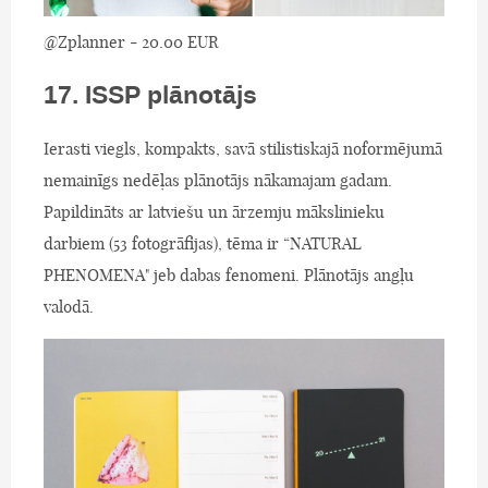
@Zplanner - 20.00 EUR
17. ISSP plānotājs
Ierasti viegls, kompakts, savā stilistiskajā noformējumā
nemainīgs nedēļas plānotājs nākamajam gadam.
Papildināts ar latviešu un ārzemju mākslinieku
darbiem (53 fotogrāfijas), tēma ir “NATURAL
PHENOMENA" jeb dabas fenomeni. Plānotājs angļu
valodā.