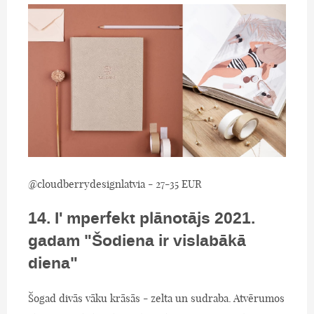
@cloudberrydesignlatvia - 27-35 EUR
14. I' mperfekt plānotājs 2021.
gadam "Šodiena ir vislabākā
diena"
Šogad divās vāku krāsās - zelta un sudraba. Atvērumos