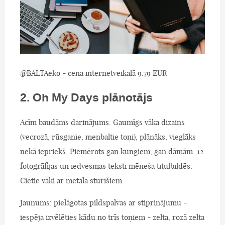
@BALTAeko - cena internetveikalā 9.79 EUR
2. Oh My Days plānotājs
Acīm baudāms darinājums. Gaumīgs vāka dizains
(vecrozā, rūsganie, menbaltie toņi), plānāks, vieglāks
nekā iepriekš. Piemērots gan kungiem, gan dāmām. 12
fotogrāfijas un iedvesmas teksti mēneša titulbildēs.
Cietie vāki ar metāla stūrīšiem.
Jaunums: pielāgotas pildspalvas ar stiprinājumu -
iespēja izvēlēties kādu no trīs toņiem - zelta, rozā zelta