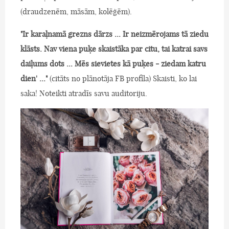
(draudzenēm, māsām, kolēģēm).
"Ir karaļnamā grezns dārzs ... Ir neizmērojams tā ziedu
klāsts. Nav viena puķe skaistāka par citu, tai katrai savs
daiļums dots ... Mēs sievietes kā puķes - ziedam katru
dien' ..."
(citāts no plānotāja FB profila) Skaisti, ko lai
saka! Noteikti atradīs savu auditoriju.