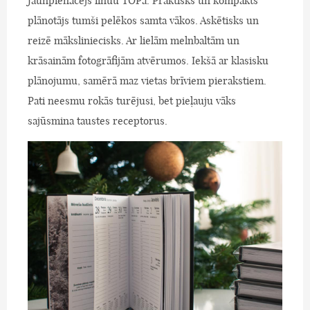
Jaunpienācējs iinuu TOPā. Praktisks un kompakts
plānotājs tumši pelēkos samta vākos. Askētisks un
reizē māksliniecisks. Ar lielām melnbaltām un
krāsainām fotogrāfijām atvērumos. Iekšā ar klasisku
plānojumu, samērā maz vietas brīviem pierakstiem.
Pati neesmu rokās turējusi, bet pieļauju vāks
sajūsmina taustes receptorus.