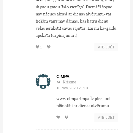
ik gadu gaidu "īsto vienīgo". Diemžēl šogad
nav nācues atrast ar dienas atvērumu-vai
tiešām vairs nav dāmas, kas katru dienu
vēlas ierakstīt savas sajūtas. Lai nu kā-gaidu
apskata turpinājumu :)
1
ATBILDĒT
CIMPA
Kristīne
10.Nov, 2020 21:18
www.cimparimpa.lv pieejami
plānotāji ar dienas atvērumu.
ATBILDĒT