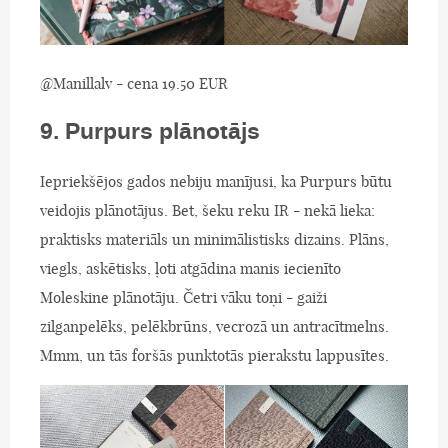
@Manillalv - cena 19.50 EUR
9. Purpurs plānotājs
Iepriekšējos gados nebiju manījusi, ka Purpurs būtu
veidojis plānotājus. Bet, šeku reku IR - nekā lieka:
praktisks materiāls un minimālistisks dizains. Plāns,
viegls, askētisks, ļoti atgādina manis iecienīto
Moleskine plānotāju. Četri vāku toņi - gaiži
zilganpelēks, pelēkbrūns, vecrozā un antracītmelns.
Mmm, un tās foršās punktotās pierakstu lappusītes.