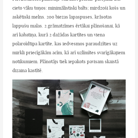
cieto vāku toņos: minimālistiski balts; mirdzoši košs un
askētiski melns. 200 biezas lapaspuses, krāsotas
lappušu malas. 2 grāmatzīmes ērtākai plānošanai, kā
arī kabatiņa, kurā 2 dažādas kartītes un viena
polaroīdtipa kartīte, kas iedvesmos paraudzīties uz
mirkli priecīgākām acīm, kā arī uzlīmītes svarīgākajiem
notikumiem. Plānotājs tiek iepakots pavisam skaistā
dizaina kastītē.