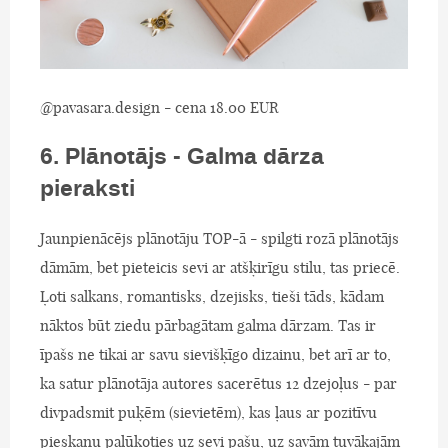
@pavasara.design - cena 18.00 EUR
6. Plānotājs - Galma dārza
pieraksti
Jaunpienācējs plānotāju TOP-ā - spilgti rozā plānotājs
dāmām, bet pieteicis sevi ar atšķirīgu stilu, tas priecē.
Ļoti salkans, romantisks, dzejisks, tieši tāds, kādam
nāktos būt ziedu pārbagātam galma dārzam. Tas ir
īpašs ne tikai ar savu sievišķīgo dizainu, bet arī ar to,
ka satur plānotāja autores sacerētus 12 dzejoļus - par
divpadsmit puķēm (sievietēm), kas ļaus ar pozitīvu
pieskaņu palūkoties uz sevi pašu, uz savām tuvākajām