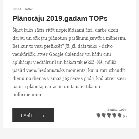
IINUU IESAKA
Plānotāju 2019.gadam TOPs
Šķiet laiks sācis ritēt nepielūdzami ātri, darbs dzen
darbu un sāk jau plānoties pasākumi janvāra mēnesim.
Bet kur to visu piefiksēt? Jā, jā, daži teiks - dzīvo
vienkāršāk, atver Google Calendar vai kādu citu
aplikāciju viedtālrunī un baksti tik iekšā. Nē, mīlīši,
pazūd viens hedonistisks moments, kuru vari izbaudīt
dienu no dienas vismaz 365 reizes gadā, kad atver savu
papīra plānotāju ar acīm un taustei tīkamu
noformējumu.
Skatīts: 1994
→
LASĪT
(2)