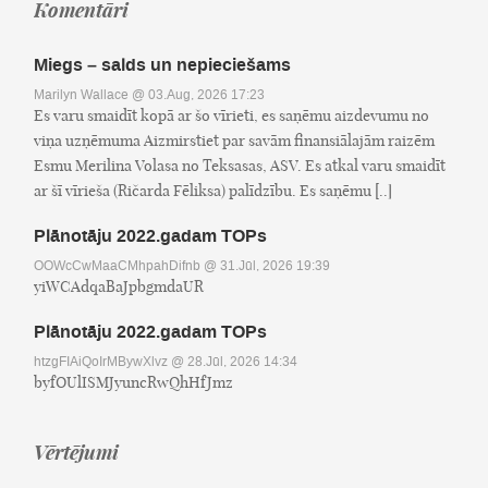
Komentāri
Miegs – salds un nepieciešams
Marilyn Wallace
@ 03.Aug, 2026 17:23
Es varu smaidīt kopā ar šo vīrieti, es saņēmu aizdevumu no
viņa uzņēmuma Aizmirstiet par savām finansiālajām raizēm
Esmu Merilina Volasa no Teksasas, ASV. Es atkal varu smaidīt
ar šī vīrieša (Ričarda Fēliksa) palīdzību. Es saņēmu [..]
Plānotāju 2022.gadam TOPs
OOWcCwMaaCMhpahDifnb
@ 31.Jūl, 2026 19:39
yiWCAdqaBaJpbgmdaUR
Plānotāju 2022.gadam TOPs
htzgFIAiQoIrMBywXlvz
@ 28.Jūl, 2026 14:34
byfOUlISMJyuncRwQhHfJmz
Vērtējumi