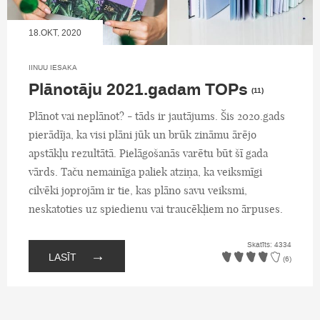
18.OKT, 2020
IINUU IESAKA
Plānotāju 2021.gadam TOPs
(11)
Plānot vai neplānot? - tāds ir jautājums. Šis 2020.gads
pierādīja, ka visi plāni jūk un brūk zināmu ārējo
apstākļu rezultātā. Pielāgošanās varētu būt šī gada
vārds. Taču nemainīga paliek atziņa, ka veiksmīgi
cilvēki joprojām ir tie, kas plāno savu veiksmi,
neskatoties uz spiedienu vai traucēkļiem no ārpuses.
Skatīts: 4334
→
LASĪT
(6)