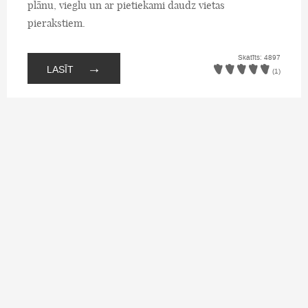
plānu, vieglu un ar pietiekami daudz vietas
pierakstiem.
Skatīts: 4897
→
LASĪT
(1)