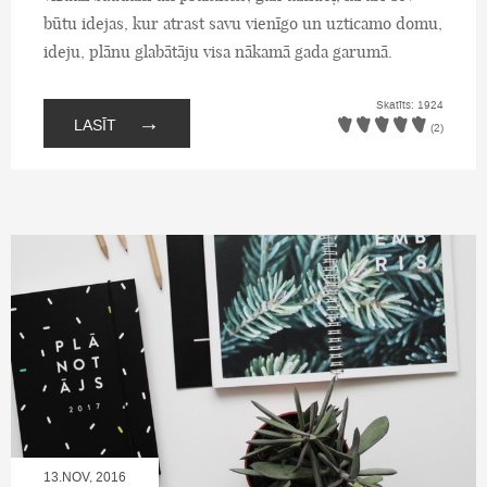
būtu idejas, kur atrast savu vienīgo un uzticamo domu,
ideju, plānu glabātāju visa nākamā gada garumā.
Skatīts: 1924
→
LASĪT
(2)
13.NOV, 2016