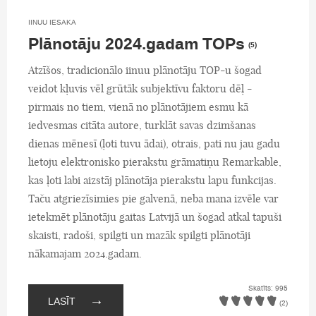
IINUU IESAKA
Plānotāju 2024.gadam TOPs
(5)
Atzīšos, tradicionālo iinuu plānotāju TOP-u šogad
veidot kļuvis vēl grūtāk subjektīvu faktoru dēļ -
pirmais no tiem, vienā no plānotājiem esmu kā
iedvesmas citāta autore, turklāt savas dzimšanas
dienas mēnesī (ļoti tuvu ādai), otrais, pati nu jau gadu
lietoju elektronisko pierakstu grāmatiņu Remarkable,
kas ļoti labi aizstāj plānotāja pierakstu lapu funkcijas.
Taču atgriezīsimies pie galvenā, neba mana izvēle var
ietekmēt plānotāju gaitas Latvijā un šogad atkal tapuši
skaisti, radoši, spilgti un mazāk spilgti plānotāji
nākamajam 2024.gadam.
Skatīts: 995
→
LASĪT
(2)