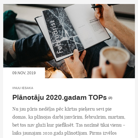
09.NOV, 2019
IINUU IESAKA
Plānotāju 2020.gadam TOPs
(2)
Nu jau pāris nedēļas pēc kārtas pieķeru sevi pie
domas, ka plānojas darbi janvārim, februārim, martam,
bet tos nav gluži kur piefiksēt. Tas nozīmē tikai vienu -
laiks jaunajam 2020.gada plānotājam. Pirms izvēlos