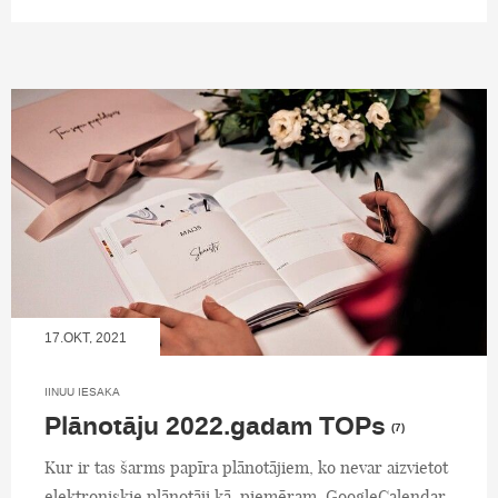
17.OKT, 2021
IINUU IESAKA
Plānotāju 2022.gadam TOPs
(7)
Kur ir tas šarms papīra plānotājiem, ko nevar aizvietot
elektroniskie plānotāji kā, piemēram, GoogleCalendar,