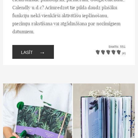
Calendly u.d.c? Acīmredzot tie pilda daudz plašāku
funkciju nekā vienkārši aktivitāšu ieplānošanu,
piezīmju rakstīšana vai atgādināšana par nozīmīgiem
datumiem.
Skatīts: 551
→
LASĪT
(4)