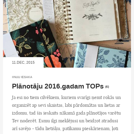
11.DEC, 2015
IINUU IESAKA
Plānotāju 2016.gadam TOPs
(6)
Ja esi no tiem cilvēkiem, kuriem svarīgi ņemt rokās un
organizēt ap sevi skaistas, labi pārdomātas un lietas ar
izdomu, tad šis ieskaits nākamā gada plānotājos varētu
Tev noderēt. Esmu ilgi meklējusi un beidzot atradusi
arī savējo - tādu lietišķu, patīkamu pieskārienam, ļoti