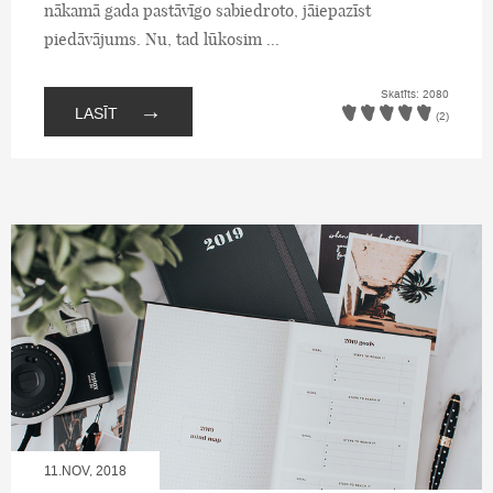
nākamā gada pastāvīgo sabiedroto, jāiepazīst
piedāvājums. Nu, tad lūkosim ...
Skatīts: 2080
→
LASĪT
(2)
11.NOV, 2018