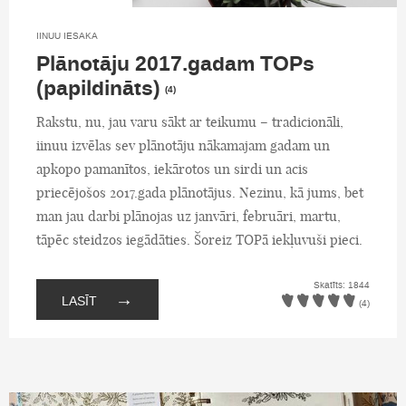
IINUU IESAKA
Plānotāju 2017.gadam TOPs
(papildināts)
(4)
Rakstu, nu, jau varu sākt ar teikumu – tradicionāli,
iinuu izvēlas sev plānotāju nākamajam gadam un
apkopo pamanītos, iekārotos un sirdi un acis
priecējošos 2017.gada plānotājus. Nezinu, kā jums, bet
man jau darbi plānojas uz janvāri, februāri, martu,
tāpēc steidzos iegādāties. Šoreiz TOPā iekļuvuši pieci.
Skatīts: 1844
→
LASĪT
(4)