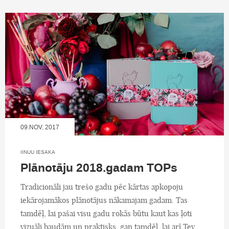
09.NOV, 2017
IINUU IESAKA
Plānotāju 2018.gadam TOPs
Tradicionāli jau trešo gadu pēc kārtas apkopoju
iekārojamākos plānotājus nākamajam gadam. Tas
tamdēļ, lai pašai visu gadu rokās būtu kaut kas ļoti
vizuāli baudām un praktisks, gan tamdēļ, lai arī Tev