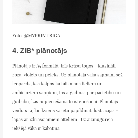
Foto: @MYPRINT.RIGA
4. ZIB* plānotājs
Plānotājs ir A5 formātā, trīs krāsu toņos - klusināti
rozā, violets un pelēks. Uz plānotāja vāka sapņaini sēž
leopards, kas kalpos kā talismans lieliem un
ambicioziem sapņiem, tas atgādinās par pacietību un
gudrību, kas nepieciešama to īstenošanai. Plānotājs
veidots tā, lai ikviens varētu papildināt ilustrācijas -
lapas ar izkrāsojamiem attēliem. Uz aizmugurējā
iekšējā vāka ir kabatiņa.