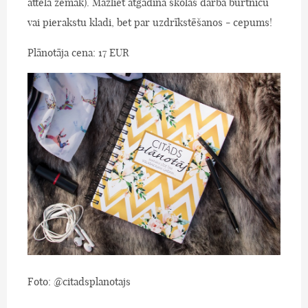
attēlā zemāk). Mazliet atgādina skolas darba burtnīcu
vai pierakstu kladi, bet par uzdrīkstēšanos - cepums!
Plānotāja cena: 17 EUR
Foto: @citadsplanotajs