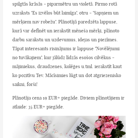
spilgtās krāsās - piparmētru un violetā. Pirmo rotā
uzraksts "Es izvēlos būt laimīga", otru - "Sapņiem un
mērķiem nav robežu". Plānotājā paredzēta lappuse,
kurā var definēt un ierakstīt mēneša mērķi, plānoto
darbu sarakstu un uzdevumus, idejas un piezīmes.
Tāpat interesants risinājums ir lappuse "Novēlējumi
no tuvākajiem", kur jālūdz līdzās esošos cilvēkus -
mājiniekus, draudzenes, kolēģes u.tml. ierakstīt kaut
ko pozitīvu Tev. Mācīsimies lūgt un dot atgriezenisko
saikni, forši!
Plānotāja cena 19 EUR+ piegāde. Diviem plānotājiem ir
atlaide: 35 EUR+ piegāde.