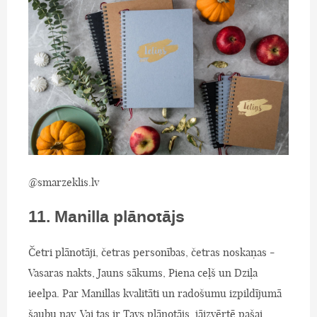
@smarzeklis.lv
11. Manilla plānotājs
Četri plānotāji, četras personības, četras noskaņas -
Vasaras nakts, Jauns sākums, Piena ceļš un Dziļa
ieelpa. Par Manillas kvalitāti un radošumu izpildījumā
šaubu nav. Vai tas ir Tavs plānotājs, jāizvērtē pašai,