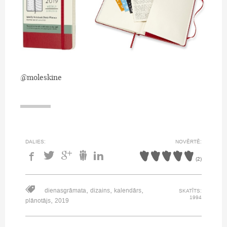
@moleskine
DALIES:
NOVĒRTĒ:
(
2
)
,
,
,
dienasgrāmata
dizains
kalendārs
SKATĪTS:
1994
,
plānotājs
2019