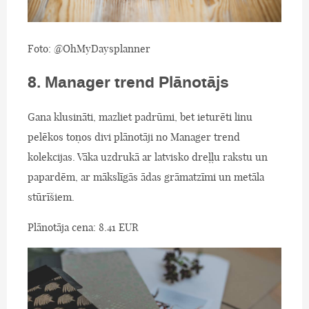
Foto: @OhMyDaysplanner
8. Manager trend Plānotājs
Gana klusināti, mazliet padrūmi, bet ieturēti linu
pelēkos toņos divi plānotāji no Manager trend
kolekcijas. Vāka uzdrukā ar latvisko dreļļu rakstu un
papardēm, ar mākslīgās ādas grāmatzīmi un metāla
stūrīšiem.
Plānotāja cena: 8.41 EUR