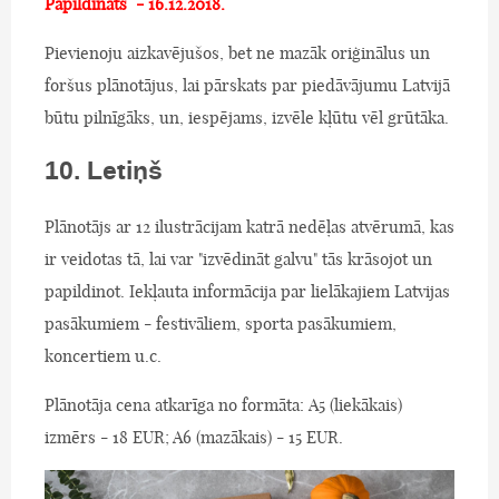
Papildināts - 16.12.2018.
Pievienoju aizkavējušos, bet ne mazāk oriģinālus un
foršus plānotājus, lai pārskats par piedāvājumu Latvijā
būtu pilnīgāks, un, iespējams, izvēle kļūtu vēl grūtāka.
10. Letiņš
Plānotājs ar 12 ilustrācijam katrā nedēļas atvērumā, kas
ir veidotas tā, lai var "izvēdināt galvu" tās krāsojot un
papildinot. Iekļauta informācija par lielākajiem Latvijas
pasākumiem - festivāliem, sporta pasākumiem,
koncertiem u.c.
Plānotāja cena atkarīga no formāta: A5 (liekākais)
izmērs - 18 EUR; A6 (mazākais) - 15 EUR.