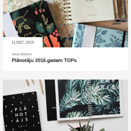
11.DEC, 2015
IINUU IESAKA
Plānotāju 2016.gadam TOPs