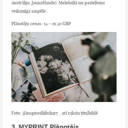
Austrālija, Jaunzēlande). Melnbaltā un pasteļtoņu
veiksmīga saspēle.
Plānotāju cenas: 24 - 29.50 GBP
Foto: @inspiredlifediary , arī raksta titulbildē
3. MYPRINT Plānotājs