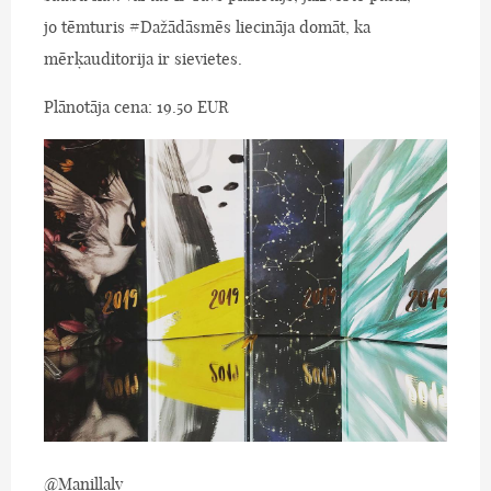
jo tēmturis #Dažādāsmēs liecināja domāt, ka
mērķauditorija ir sievietes.
Plānotāja cena: 19.50 EUR
@Manillalv