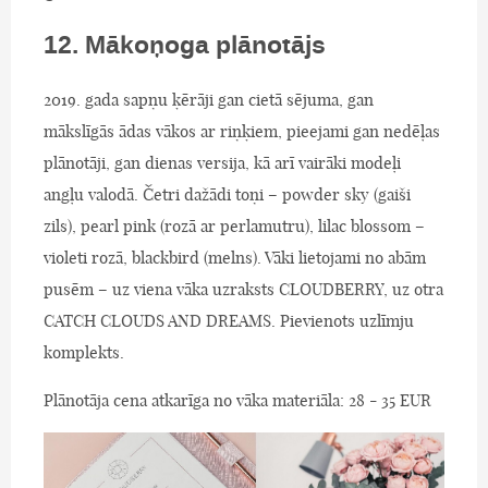
12. Mākoņoga plānotājs
2019. gada sapņu ķērāji gan cietā sējuma, gan
mākslīgās ādas vākos ar riņķiem, pieejami gan nedēļas
plānotāji, gan dienas versija, kā arī vairāki modeļi
angļu valodā. Četri dažādi toņi – powder sky (gaiši
zils), pearl pink (rozā ar perlamutru), lilac blossom –
violeti rozā, blackbird (melns). Vāki lietojami no abām
pusēm – uz viena vāka uzraksts CLOUDBERRY, uz otra
CATCH CLOUDS AND DREAMS. Pievienots uzlīmju
komplekts.
Plānotāja cena atkarīga no vāka materiāla: 28 - 35 EUR