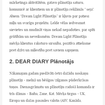
mārketinga aktivitātēm, gatavo plānotāja saturu,
komunicē ar klientiem un ir plānotāja reklāmās " seja".
Abiem “Dream Light Plānotājs” ir kļuvis par patiesi
mīļu un svarīgu projektu. Lelde vēlas iedvesmot
sievietes un mudināt viņas nekad nepadoties, par spīti
grūtībām un neveiksmēm. Dream Light Plānotāja
mērķa klientus raksturo sirsnība, pozitīva attieksme
pret dzīvi un mīlestība pret saviem sapņiem.
2. DEAR DIARY Plānotājs
Nākamajam gadam piedāvāti četri dažādu noskaņu
plānotāji - melnā un bēšīgos/zilganos pūderkrāsas
toņos. Dienasgrāmatu un plānotāju radošā komanda ir
trīs dāmas - Baiba, Zane, Kat. Mērķa tirgus - UK,
Eiropa un dažas pasaules valstis (ASV, Kanāda,