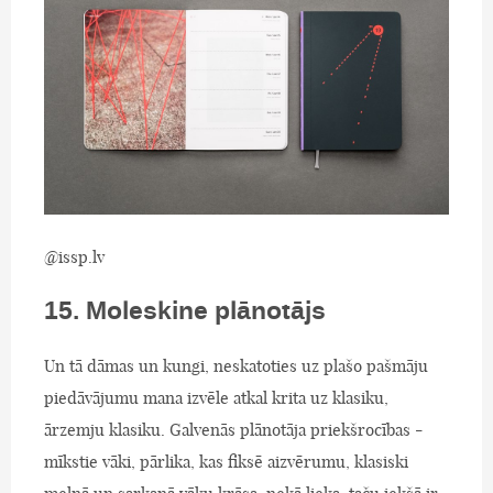
@issp.lv
15. Moleskine plānotājs
Un tā dāmas un kungi, neskatoties uz plašo pašmāju
piedāvājumu mana izvēle atkal krita uz klasiku,
ārzemju klasiku. Galvenās plānotāja priekšrocības -
mīkstie vāki, pārlika, kas fiksē aizvērumu, klasiski