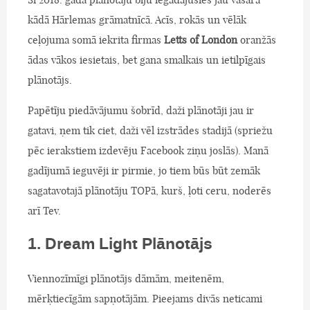
kādā Hārlemas grāmatnīcā. Acīs, rokās un vēlāk
ceļojuma somā iekrita firmas
Letts of London
oranžās
ādas vākos iesietais, bet gana smalkais un ietilpīgais
plānotājs.
Papētīju piedāvājumu šobrīd, daži plānotāji jau ir
gatavi, ņem tik ciet, daži vēl izstrādes stadijā (spriežu
pēc ierakstiem izdevēju Facebook ziņu joslās). Manā
gadījumā ieguvēji ir pirmie, jo tiem būs būt zemāk
sagatavotajā plānotāju TOPā, kurš, ļoti ceru, noderēs
arī Tev.
1. Dream Light Plānotājs
Viennozīmīgi plānotājs dāmām, meitenēm,
mērķtiecīgām sapņotājām. Pieejams divās neticami