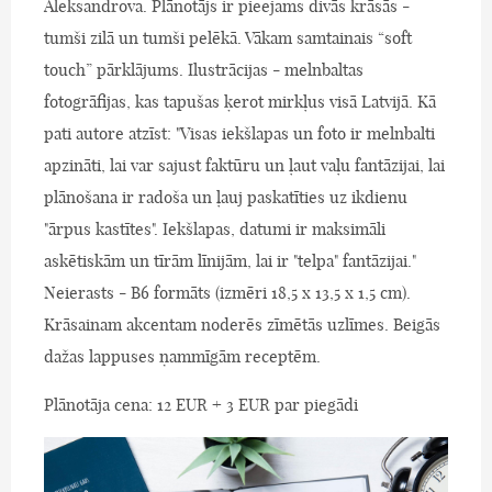
Aleksandrova. Plānotājs ir pieejams divās krāsās -
tumši zilā un tumši pelēkā. Vākam samtainais “soft
touch” pārklājums. Ilustrācijas - melnbaltas
fotogrāfijas, kas tapušas ķerot mirkļus visā Latvijā. Kā
pati autore atzīst: "Visas iekšlapas un foto ir melnbalti
apzināti, lai var sajust faktūru un ļaut vaļu fantāzijai, lai
plānošana ir radoša un ļauj paskatīties uz ikdienu
"ārpus kastītes". Iekšlapas, datumi ir maksimāli
askētiskām un tīrām līnijām, lai ir "telpa" fantāzijai."
Neierasts - B6 formāts (izmēri 18,5 x 13,5 x 1,5 cm).
Krāsainam akcentam noderēs zīmētās uzlīmes. Beigās
dažas lappuses ņammīgām receptēm.
Plānotāja cena: 12 EUR + 3 EUR par piegādi