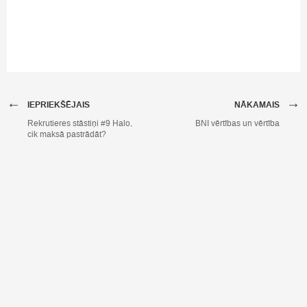
←
→
IEPRIEKŠĒJAIS
NĀKAMAIS
Rekrutieres stāstiņi #9 Halo,
BNI vērtības un vērtība
cik maksā pastrādāt?