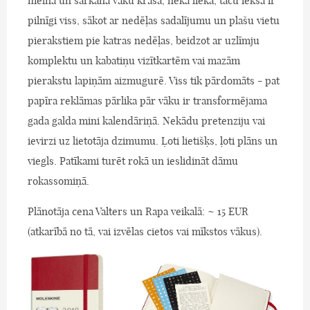
melnā un sarkanā vāku krāsa, nekā lieka, taču iekšā ir
pilnīgi viss, sākot ar nedēļas sadalījumu un plašu vietu
pierakstiem pie katras nedēļas, beidzot ar uzlīmju
komplektu un kabatiņu vizītkartēm vai mazām
pierakstu lapiņām aizmugurē. Viss tik pārdomāts - pat
papīra reklāmas pārlika pār vāku ir transformējama
gada galda mini kalendāriņā. Nekādu pretenziju vai
ievirzi uz lietotāja dzimumu. Ļoti lietišķs, ļoti plāns un
viegls. Patīkami turēt rokā un ieslidināt dāmu
rokassomiņā.
Plānotāja cena Valters un Rapa veikalā: ~ 15 EUR
(atkarībā no tā, vai izvēlas cietos vai mīkstos vākus).