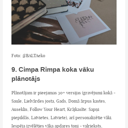
Foto: @BALTAeko
9. Cimpa Rimpa koka vāku
plānotājs
Plānotājam ir pieejamas 30+ versijas (gravējumi kokā -
Saule, Lielvārdes josta, Gads, Domā ārpus kastes,
Auseklis, Follow Your Heart, Krājkasīte: Sapņi
piepildās, Latvietes, Latviete), arī personalizētie vāki.
Iespēja izvēlēties vāka apdares toni - valrieksts,