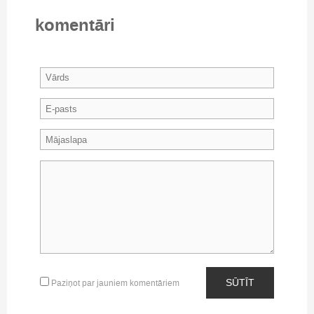
komentāri
SŪTĪT
Paziņot par jauniem komentāriem