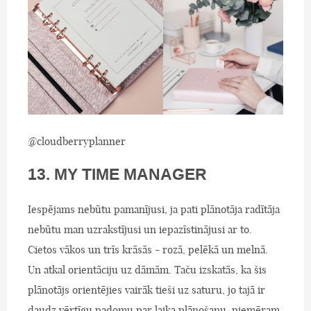
@cloudberryplanner
13. MY TIME MANAGER
Iespējams nebūtu pamanījusi, ja pati plānotāja radītāja
nebūtu man uzrakstījusi un iepazīstinājusi ar to.
Cietos vākos un trīs krāsās - rozā, pelēkā un melnā.
Un atkal orientāciju uz dāmām. Taču izskatās, ka šis
plānotājs orientējies vairāk tieši uz saturu, jo tajā ir
daudz vērtīgu padomu par laika plānošanu, piemēram,