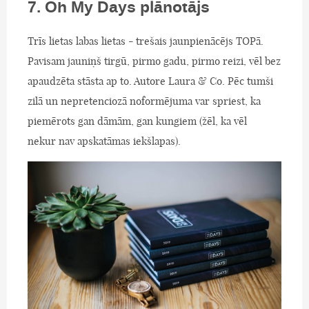
7. Oh My Days plānotājs
Trīs lietas labas lietas - trešais jaunpienācējs TOPā.
Pavisam jauniņš tirgū, pirmo gadu, pirmo reizi, vēl bez
apaudzēta stāsta ap to. Autore Laura & Co. Pēc tumši
zilā un nepretenciozā noformējuma var spriest, ka
piemērots gan dāmām, gan kungiem (žēl, ka vēl
nekur nav apskatāmas iekšlapas).