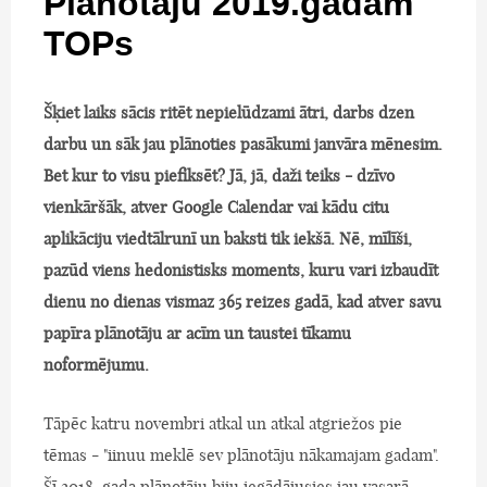
Plānotāju 2019.gadam
TOPs
Šķiet laiks sācis ritēt nepielūdzami ātri, darbs dzen
darbu un sāk jau plānoties pasākumi janvāra mēnesim.
Bet kur to visu piefiksēt? Jā, jā, daži teiks - dzīvo
vienkāršāk, atver Google Calendar vai kādu citu
aplikāciju viedtālrunī un baksti tik iekšā. Nē, mīlīši,
pazūd viens hedonistisks moments, kuru vari izbaudīt
dienu no dienas vismaz 365 reizes gadā, kad atver savu
papīra plānotāju ar acīm un taustei tīkamu
noformējumu.
Tāpēc katru novembri atkal un atkal atgriežos pie
tēmas - "iinuu meklē sev plānotāju nākamajam gadam".
Šī 2018. gada plānotāju biju iegādājusies jau vasarā