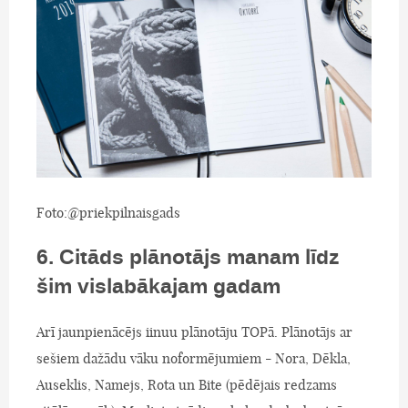
Foto:@priekpilnaisgads
6. Citāds plānotājs manam līdz
šim vislabākajam gadam
Arī jaunpienācējs iinuu plānotāju TOPā. Plānotājs ar
sešiem dažādu vāku noformējumiem - Nora, Dēkla,
Auseklis, Namejs, Rota un Bite (pēdējais redzams