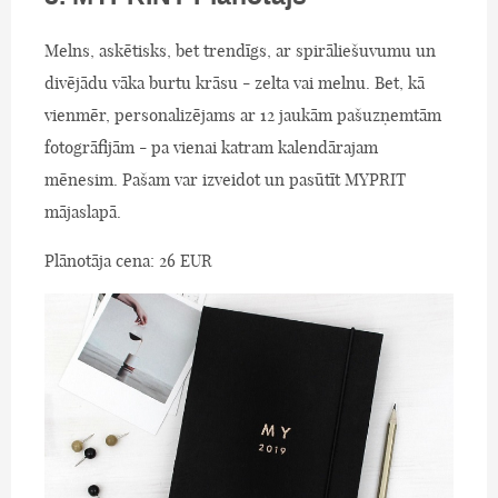
Melns, askētisks, bet trendīgs, ar spirāliešuvumu un
divējādu vāka burtu krāsu - zelta vai melnu. Bet, kā
vienmēr, personalizējams ar 12 jaukām pašuzņemtām
fotogrāfijām - pa vienai katram kalendārajam
mēnesim. Pašam var izveidot un pasūtīt MYPRIT
mājaslapā.
Plānotāja cena: 26 EUR