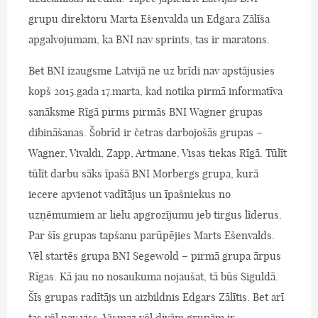
grupu direktoru Marta Ešenvalda un Edgara Zālīša
apgalvojumam, ka BNI nav sprints, tas ir maratons.
Bet BNI izaugsme Latvijā ne uz brīdi nav apstājusies
kopš 2015.gada 17.marta, kad notika pirmā informatīva
sanāksme Rīgā pirms pirmās BNI Wagner grupas
dibināšanas. Šobrīd ir četras darbojošās grupas –
Wagner, Vivaldi, Zapp, Artmane. Visas tiekas Rīgā. Tūlīt
tūlīt darbu sāks īpašā BNI Morbergs grupa, kurā
iecere apvienot vadītājus un īpašniekus no
uzņēmumiem ar lielu apgrozījumu jeb tirgus līderus.
Par šīs grupas tapšanu parūpējies Marts Ešenvalds.
Vēl startēs grupa BNI Segewold – pirmā grupa ārpus
Rīgas. Kā jau no nosaukuma nojaušat, tā būs Siguldā.
Šīs grupas radītājs un aizbildnis Edgars Zālītis. Bet arī
tas vēl nav viss. Vismaz vēl divām grupām ir