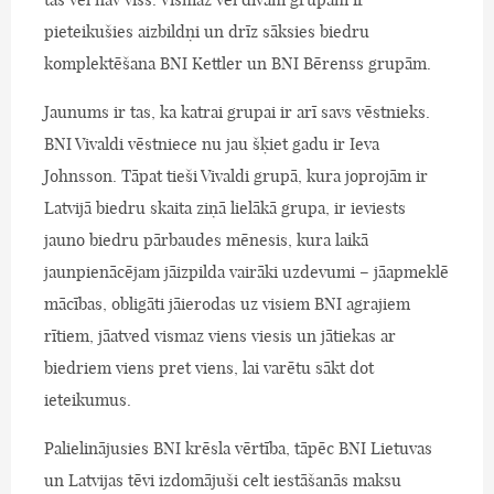
pieteikušies aizbildņi un drīz sāksies biedru
komplektēšana BNI Kettler un BNI Bērenss grupām.
Jaunums ir tas, ka katrai grupai ir arī savs vēstnieks.
BNI Vivaldi vēstniece nu jau šķiet gadu ir Ieva
Johnsson. Tāpat tieši Vivaldi grupā, kura joprojām ir
Latvijā biedru skaita ziņā lielākā grupa, ir ieviests
jauno biedru pārbaudes mēnesis, kura laikā
jaunpienācējam jāizpilda vairāki uzdevumi – jāapmeklē
mācības, obligāti jāierodas uz visiem BNI agrajiem
rītiem, jāatved vismaz viens viesis un jātiekas ar
biedriem viens pret viens, lai varētu sākt dot
ieteikumus.
Palielinājusies BNI krēsla vērtība, tāpēc BNI Lietuvas
un Latvijas tēvi izdomājuši celt iestāšanās maksu