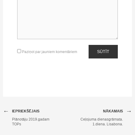
SŪTĪT
Paziņot par jauniem komentāriem
←
→
IEPRIEKŠĒJAIS
NĀKAMAIS
Plānotāju 2019.gadam
Ceļojuma dienasgrāmata.
TOPs
1.diena. Lisabona.