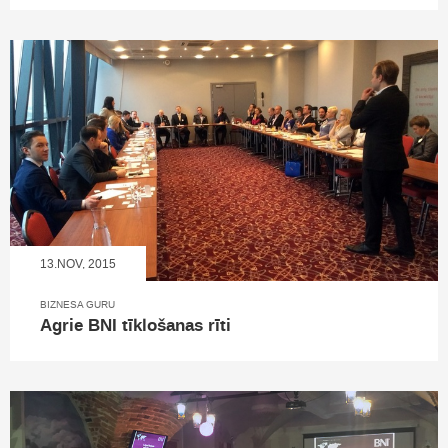
13.NOV, 2015
BIZNESA GURU
Agrie BNI tīklošanas rīti