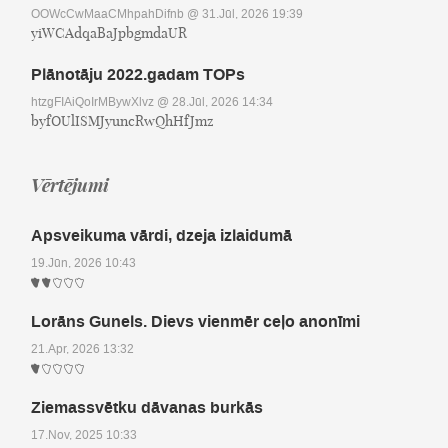
OOWcCwMaaCMhpahDifnb
@ 31.Jūl, 2026 19:39
yiWCAdqaBaJpbgmdaUR
Plānotāju 2022.gadam TOPs
htzgFIAiQoIrMBywXlvz
@ 28.Jūl, 2026 14:34
byfOUlISMJyuncRwQhHfJmz
Vērtējumi
Apsveikuma vārdi, dzeja izlaidumā
19.Jūn, 2026 10:43
Lorāns Gunels. Dievs vienmēr ceļo anonīmi
21.Apr, 2026 13:32
Ziemassvētku dāvanas burkās
17.Nov, 2025 10:33