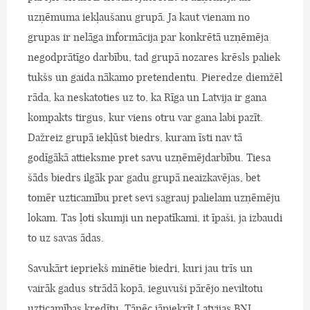
uzņēmuma iekļaušanu grupā. Ja kaut vienam no
grupas ir nelāga informācija par konkrētā uzņēmēja
negodprātīgo darbību, tad grupā nozares krēsls paliek
tukšs un gaida nākamo pretendentu. Pieredze diemžēl
rāda, ka neskatoties uz to, ka Rīga un Latvija ir gana
kompakts tirgus, kur viens otru var gana labi pazīt.
Dažreiz grupā iekļūst biedrs, kuram īsti nav tā
godīgākā attieksme pret savu uzņēmējdarbību. Tiesa
šāds biedrs ilgāk par gadu grupā neaizkavējas, bet
tomēr uzticamību pret sevi sagrauj palielam uzņēmēju
lokam. Tas ļoti skumji un nepatīkami, it īpaši, ja izbaudi
to uz savas ādas.
Savukārt iepriekš minētie biedri, kuri jau trīs un
vairāk gadus strādā kopā, ieguvuši pārējo neviltotu
uzticamības kredītu. Tāpēc jāpiekrīt Latvijas BNI