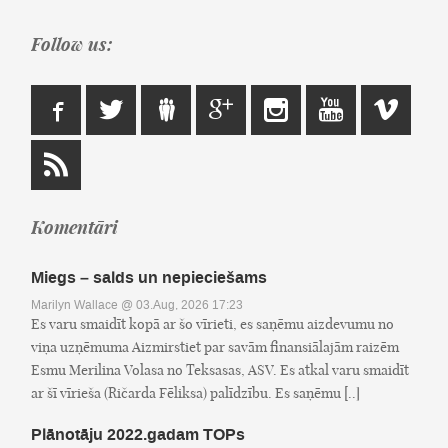
Follow us:
Komentāri
Miegs – salds un nepieciešams
Marilyn Wallace
@ 03.Aug, 2026 17:23
Es varu smaidīt kopā ar šo vīrieti, es saņēmu aizdevumu no
viņa uzņēmuma Aizmirstiet par savām finansiālajām raizēm
Esmu Merilina Volasa no Teksasas, ASV. Es atkal varu smaidīt
ar šī vīrieša (Ričarda Fēliksa) palīdzību. Es saņēmu [..]
Plānotāju 2022.gadam TOPs