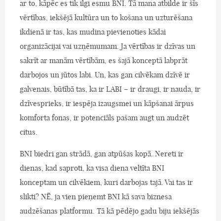
ar to, kāpēc es tik ilgi esmu BNI. Tā mana atbilde ir šīs
vērtības, iekšējā kultūra un to košana un uzturēšana
ikdienā ir tas, kas mudina pievienoties kādai
organizācijai vai uzņēmumam. Ja vērtības ir dzīvas un
sakrīt ar manām vērtībām, es šajā konceptā labprāt
darbojos un jūtos labi. Un, kas gan cilvēkam dzīvē ir
galvenais, būtībā tas, ka ir LABI – ir draugi, ir nauda, ir
dzīvesprieks, ir iespēja izaugsmei un kāpšanai ārpus
komforta fonas, ir potenciāls pašam augt un audzēt
citus.
BNI biedri gan strādā, gan atpūšas kopā. Nereti ir
dienas, kad saproti, ka visa diena veltīta BNI
konceptam un cilvēkiem, kuri darbojas tajā. Vai tas ir
slikti? NĒ, ja vien pieņemt BNI kā sava biznesa
audzēšanas platformu. Tā kā pēdējo gadu biju iekšējās