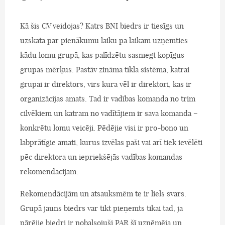
Kā šis CV veidojas? Katrs BNI biedrs ir tiesīgs un
uzskata par pienākumu laiku pa laikam uzņemties
kādu lomu grupā, kas palīdzētu sasniegt kopīgus
grupas mērķus. Pastāv zināma tīkla sistēma, katrai
grupai ir direktors, virs kura vēl ir direktori, kas ir
organizācijas amats. Tad ir vadības komanda no trim
cilvēkiem un katram no vadītājiem ir sava komanda –
konkrētu lomu veicēji. Pēdējie visi ir pro-bono un
labprātīgie amati, kurus izvēlas paši vai arī tiek ievēlēti
pēc direktora un iepriekšējās vadības komandas
rekomendācijām.
Rekomendācijām un atsauksmēm te ir liels svars.
Grupā jauns biedrs var tikt pieņemts tikai tad, ja
pārējie biedri ir nobalsojuši PAR šī uzņēmēja un