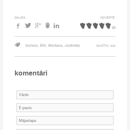
DALIES:
NOVĒRTĒ:
(
2
)
,
,
,
bizness
BNI
tīklošana
uzņēmējs
SKATĪTS: 444
komentāri