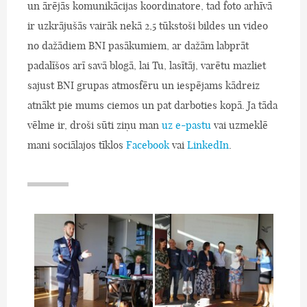
un ārējās komunikācijas koordinatore, tad foto arhīvā
ir uzkrājušās vairāk nekā 2,5 tūkstoši bildes un video
no dažādiem BNI pasākumiem, ar dažām labprāt
padalīšos arī savā blogā, lai Tu, lasītāj, varētu mazliet
sajust BNI grupas atmosfēru un iespējams kādreiz
atnākt pie mums ciemos un pat darboties kopā. Ja tāda
vēlme ir, droši sūti ziņu man
uz e-pastu
vai uzmeklē
mani sociālajos tīklos
Facebook
vai
LinkedIn
.