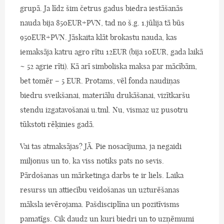
grupā. Ja līdz šim četrus gadus biedra iestāšanās
nauda bija 850EUR+PVN, tad no š.g. 1.jūlija tā būs
950EUR+PVN. Jāskaita klāt brokastu nauda, kas
iemaksāja katru agro rītu 12EUR (bija 10EUR, gada laikā
~ 52 agrie rīti). Kā arī simboliska maksa par mācībām,
bet tomēr – 5 EUR. Protams, vēl fonda naudiņas
biedru sveikšanai, materiālu drukāšanai, vizītkaršu
stendu izgatavošanai u.tml. Nu, vismaz uz pusotru
tūkstoti rēķinies gadā.
Vai tas atmaksājas? JĀ. Pie nosacījuma, ja negaidi
miljonus un to, ka viss notiks pats no sevis.
Pārdošanas un mārketinga darbs te ir liels. Laika
resurss un attiecību veidošanas un uzturēšanas
māksla ievērojama. Pašdisciplīna un pozitīvisms
pamatīgs. Cik daudz un kuri biedri un to uzņēmumi