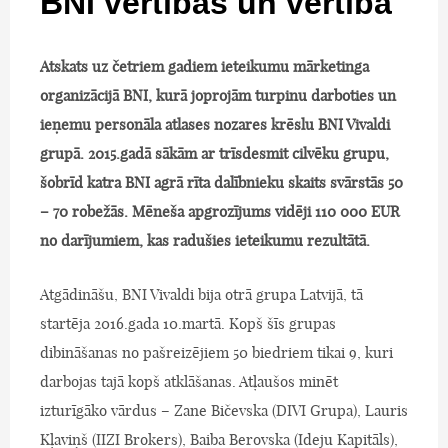
BNI vērtības un vērtība
Atskats uz četriem gadiem ieteikumu mārketinga
organizācijā BNI, kurā joprojām turpinu darboties un
ieņemu personāla atlases nozares krēslu BNI Vivaldi
grupā. 2015.gadā sākām ar trīsdesmit cilvēku grupu,
šobrīd katra BNI agrā rīta dalībnieku skaits svārstās 50
– 70 robežās. Mēneša apgrozījums vidēji 110 000 EUR
no darījumiem, kas radušies ieteikumu rezultātā.
Atgādināšu, BNI Vivaldi bija otrā grupa Latvijā, tā
startēja 2016.gada 10.martā. Kopš šīs grupas
dibināšanas no pašreizējiem 50 biedriem tikai 9, kuri
darbojas tajā kopš atklāšanas. Atļaušos minēt
izturīgāko vārdus – Zane Bičevska (DIVI Grupa), Lauris
Kļaviņš (IIZI Brokers), Baiba Berovska (Ideju Kapitāls),