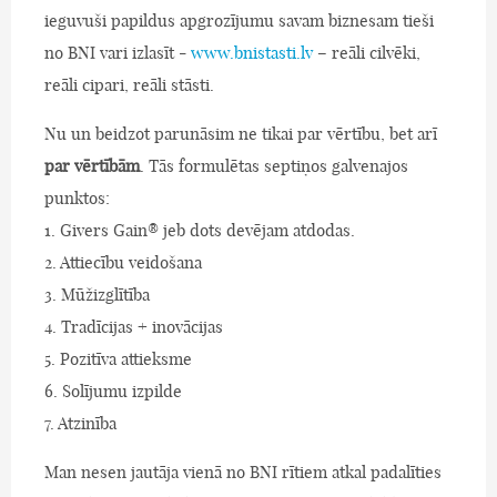
ieguvuši papildus apgrozījumu savam biznesam tieši
no BNI vari izlasīt -
www.bnistasti.lv
– reāli cilvēki,
reāli cipari, reāli stāsti.
Nu un beidzot parunāsim ne tikai par vērtību, bet arī
par vērtībām
. Tās formulētas septiņos galvenajos
punktos:
1. Givers Gain® jeb dots devējam atdodas.
2. Attiecību veidošana
3. Mūžizglītība
4. Tradīcijas + inovācijas
5. Pozitīva attieksme
6. Solījumu izpilde
7. Atzinība
Man nesen jautāja vienā no BNI rītiem atkal padalīties