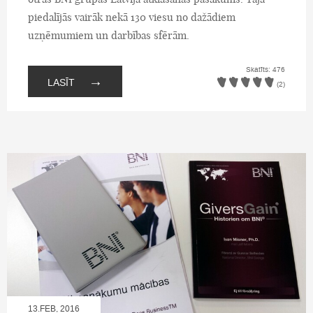
piedalījās vairāk nekā 130 viesu no dažādiem
uzņēmumiem un darbības sfērām.
Skatīts: 476
→
LASĪT
(2)
13.FEB, 2016