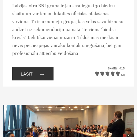
Latvijas otrā BNI grupa ir jau sasniegusi 30 biedru
skaitu un var lēnām lūkoties oficiālās atklāšanas
virzienā. Tā ir uzņēmēju grupa, kas vēlas savu biznesu
audzēt uz rekomendāciju pamata. Te viens “biedra
krēsls” tiek tikai vienai nozarei. Tīklošanas mērķis ir
nevis pēc iespējas vairāku kontaktu iegūšana, bet gan
profesionālu attiecību veidošana.
Skatīts: 415
→
LASĪT
(3)