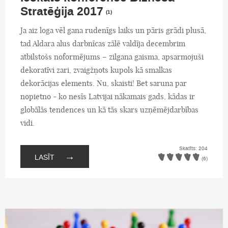
Stratēģija 2017
(1)
Ja aiz loga vēl gana rudenīgs laiks un pāris grādi plusā,
tad Aldara alus darbnīcas zālē valdīja decembrim
atbilstošs noformējums – zilgana gaisma, apsarmojuši
dekoratīvi zari, zvaigžņots kupols kā smalkas
dekorācijas elements. Nu, skaisti! Bet saruna par
nopietno - ko nesīs Latvijai nākamais gads, kādas ir
globālās tendences un kā tās skars uzņēmējdarbības
vidi.
Skatīts: 204
→
LASĪT
(6)