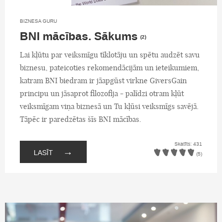
BIZNESA GURU
BNI mācības. Sākums
(2)
Lai kļūtu par veiksmīgu tīklotāju un spētu audzēt savu
biznesu, pateicoties rekomendācijām un ieteikumiem,
katram BNI biedram ir jāapgūst virkne GiversGain
principu un jāsaprot filozofija - palīdzi otram kļūt
veiksmīgam viņa biznesā un Tu kļūsi veiksmīgs savējā.
Tāpēc ir paredzētas šīs BNI mācības.
Skatīts: 431
→
LASĪT
(5)