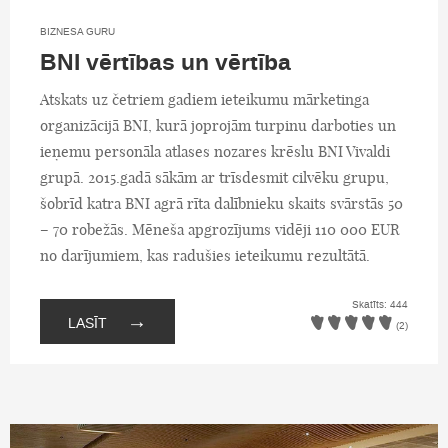
BIZNESA GURU
BNI vērtības un vērtība
Atskats uz četriem gadiem ieteikumu mārketinga
organizācijā BNI, kurā joprojām turpinu darboties un
ieņemu personāla atlases nozares krēslu BNI Vivaldi
grupā. 2015.gadā sākām ar trīsdesmit cilvēku grupu,
šobrīd katra BNI agrā rīta dalībnieku skaits svārstās 50
– 70 robežās. Mēneša apgrozījums vidēji 110 000 EUR
no darījumiem, kas radušies ieteikumu rezultātā.
Skatīts: 444
→
LASĪT
(2)