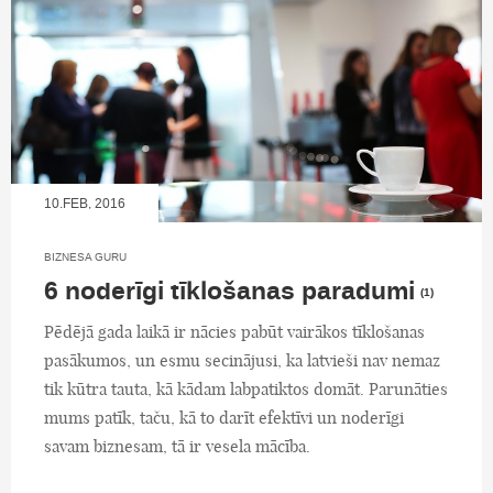
10.FEB, 2016
BIZNESA GURU
6 noderīgi tīklošanas paradumi
(1)
Pēdējā gada laikā ir nācies pabūt vairākos tīklošanas
pasākumos, un esmu secinājusi, ka latvieši nav nemaz
tik kūtra tauta, kā kādam labpatiktos domāt. Parunāties
mums patīk, taču, kā to darīt efektīvi un noderīgi
savam biznesam, tā ir vesela mācība.