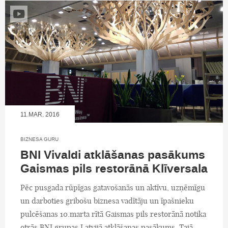
11.MAR, 2016
BIZNESA GURU
BNI Vivaldi atklāšanas pasākums
Gaismas pils restorānā Klīversala
Pēc pusgada rūpīgas gatavošanās un aktīvu, uzņēmīgu
un darboties gribošu biznesa vadītāju un īpašnieku
pulcēšanas 10.marta rītā Gaismas pils restorānā notika
otrās BNI grupas Latvijā atklāšanas pasākums. Tajā