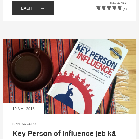
Skatīts: 415
→
LASĪT
(6)
10.MAI, 2016
BIZNESA GURU
Key Person of Influence jeb kā