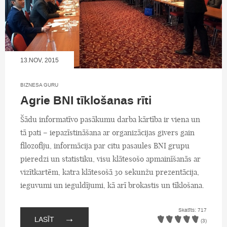
13.NOV, 2015
BIZNESA GURU
Agrie BNI tīklošanas rīti
Šādu informatīvo pasākumu darba kārtība ir viena un
tā pati – iepazīstināšana ar organizācijas givers gain
filozofiju, informācija par citu pasaules BNI grupu
pieredzi un statistiku, visu klātesošo apmainīšanās ar
vizītkartēm, katra klātesošā 30 sekunžu prezentācija,
ieguvumi un ieguldījumi, kā arī brokastis un tīklošana.
Skatīts: 717
→
LASĪT
(3)