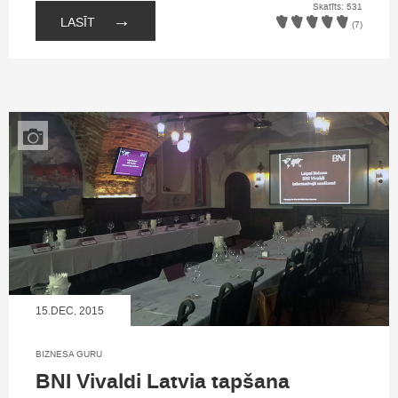
Skatīts: 531
→
LASĪT
(7)
15.DEC, 2015
BIZNESA GURU
BNI Vivaldi Latvia tapšana