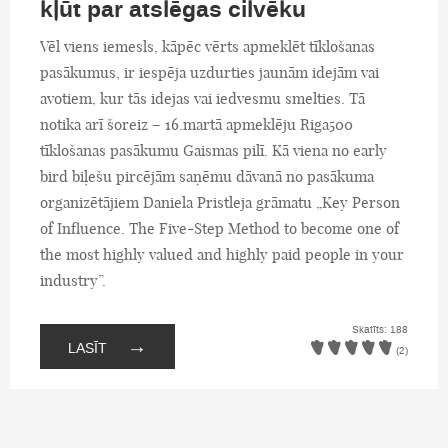
kļūt par atslēgas cilvēku
Vēl viens iemesls, kāpēc vērts apmeklēt tīklošanas
pasākumus, ir iespēja uzdurties jaunām idejām vai
avotiem, kur tās idejas vai iedvesmu smelties. Tā
notika arī šoreiz – 16.martā apmeklēju Riga500
tīklošanas pasākumu Gaismas pilī. Kā viena no early
bird biļešu pircējām saņēmu dāvanā no pasākuma
organizētājiem Daniela Pristleja grāmatu „Key Person
of Influence. The Five-Step Method to become one of
the most highly valued and highly paid people in your
industry”.
Skatīts: 188
→
LASĪT
(2)