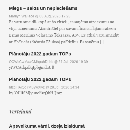
Miegs – salds un nepieciešams
Marilyn Wallace
@ 03.Aug, 2026 17:23
Es varu smaidīt kopā ar šo vīrieti, es saņēmu aizdevumu no
viņa uzņēmuma Aizmirstiet par savām finansiālajām raizēm
Esmu Merilina Volasa no Teksasas, ASV. Es atkal varu smaidīt
ar šī vīrieša (Ričarda Fēliksa) palīdzību. Es saņēmu [..]
Plānotāju 2022.gadam TOPs
OOWcCwMaaCMhpahDifnb
@ 31.Jūl, 2026 19:39
yiWCAdqaBaJpbgmdaUR
Plānotāju 2022.gadam TOPs
htzgFIAiQoIrMBywXlvz
@ 28.Jūl, 2026 14:34
byfOUlISMJyuncRwQhHfJmz
Vērtējumi
Apsveikuma vārdi, dzeja izlaidumā