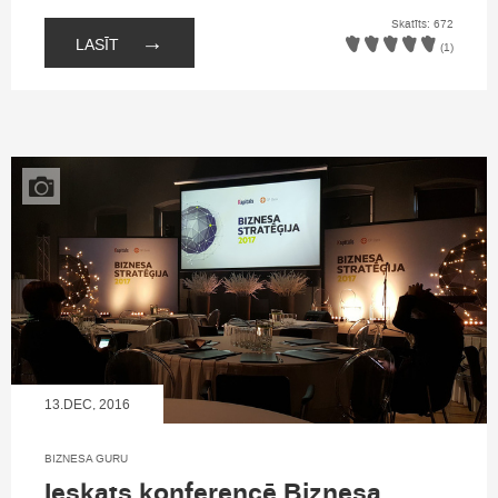
Skatīts: 672
→
LASĪT
(1)
13.DEC, 2016
BIZNESA GURU
Ieskats konferencē Biznesa