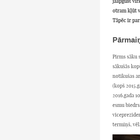
jāapgūst vir
otram kļūt 
Tāpēc ir par
Pārmaiņ
Pirms sāku 
sākušās kop
notikušas a
(kopš 2015.
2016.gada 10
esmu biedrs
viceprezide
termiņš, vēl