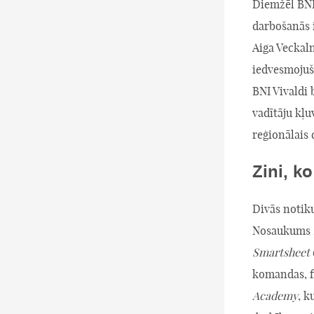
Diemžēl BNI 
darbošanās i
Aiga Veckaln
iedvesmojuša
BNI Vivaldi 
vadītāju kļ
reģionālais 
Zini, ko
Divās notiku
Nosaukums
Smartsheet
komandas, f
Academy
, k