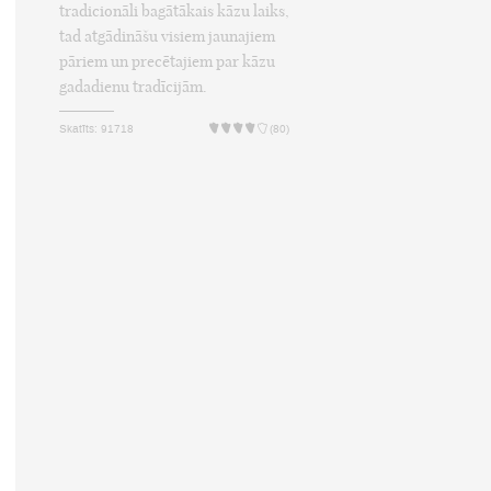
tradicionāli bagātākais kāzu laiks,
tad atgādināšu visiem jaunajiem
pāriem un precētajiem par kāzu
gadadienu tradīcijām.
Skatīts: 91718
(80)