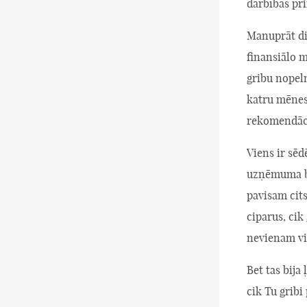
darbības pr
Manuprāt di
finansiālo 
gribu nopel
katru mēnes
rekomendāci
Viens ir sēd
uzņēmuma bu
pavisam cit
ciparus, cik
nevienam vie
Bet tas bija
cik Tu gribi