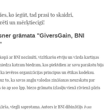
lies, ko iegūt, tad prasi to skaidri,
ēti un mērķtiecīgi!
sner grāmata "GiversGain, BNI
"
opā ar BNI nozīmīti, vizītkaršu etviju un vārda kartiņas
niedza katram biedram, kas piektdien ar savu parakstu bija
, ka ievēros organizācijas principus un ētikas kodeksu.
uz to, ka savas angļu valodas zināšanas neuzskatu par
 šo ap 100 lpp. biezo grāmatu izlasīju vienā rāvienā pāris
ārša, viegli saprotama. Autors ir BNI dibinātājs
Ivan