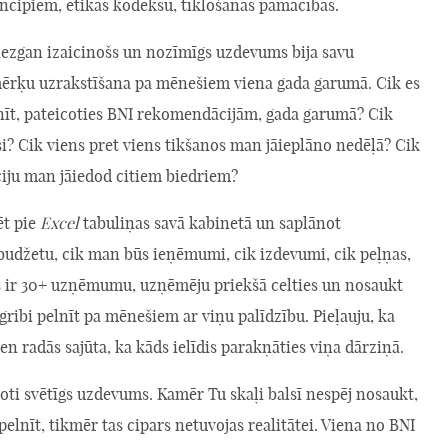
incipiem, ētikas kodeksu, tīklošanas pamācības.
ezgan izaicinošs un nozīmīgs uzdevums bija savu
mērķu uzrakstīšana pa mēnešiem viena gada garumā. Cik es
nīt, pateicoties BNI rekomendācijām, gada garumā? Cik
i? Cik viens pret viens tikšanos man jāieplāno nedēļā? Cik
ju man jāiedod citiem biedriem?
ēt pie
Excel
tabuliņas savā kabinetā un saplānot
džetu, cik man būs ieņēmumi, cik izdevumi, cik peļņas,
s ir 30+ uzņēmumu, uzņēmēju priekšā celties un nosaukt
 gribi pelnīt pa mēnešiem ar viņu palīdzību. Pieļauju, ka
n radās sajūta, ka kāds ielīdis parakņāties viņa dārziņā.
 ļoti svētīgs uzdevums. Kamēr Tu skaļi balsī nespēj nosaukt,
 pelnīt, tikmēr tas cipars netuvojas realitātei. Viena no BNI