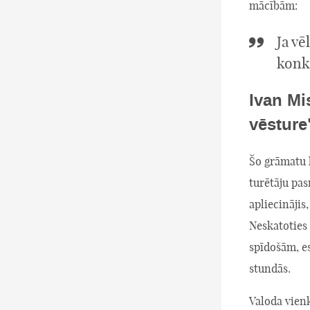
mācībām:
Ja vē
konkr
Ivan Mi
vēsture
Šo grāmatu k
turētāju pas
apliecinājis
Neskatoties 
spīdošām, es
stundās.
Valoda vienk