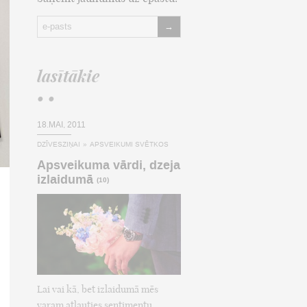
→
lasītākie
• •
18.MAI, 2011
DZĪVESZIŅAI
»
APSVEIKUMI SVĒTKOS
Apsveikuma vārdi, dzeja
izlaidumā
(10)
Lai vai kā, bet izlaidumā mēs
varam atļauties sentimentu,