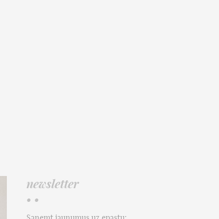
newsletter
• •
Saņemt jaunumus uz epastu: