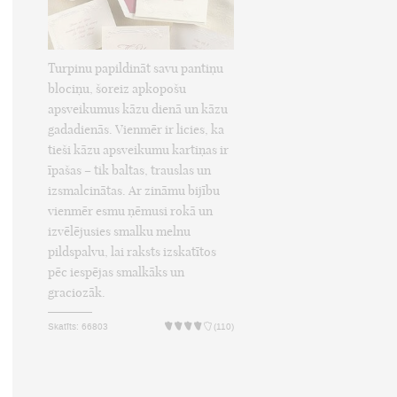
Turpinu papildināt savu pantiņu
blociņu, šoreiz apkopošu
apsveikumus kāzu dienā un kāzu
gadadienās. Vienmēr ir licies, ka
tieši kāzu apsveikumu kartiņas ir
īpašas – tik baltas, trauslas un
izsmalcinātas. Ar zināmu bijību
vienmēr esmu ņēmusi rokā un
izvēlējusies smalku melnu
pildspalvu, lai raksts izskatītos
pēc iespējas smalkāks un
graciozāk.
Skatīts: 66803
(110)