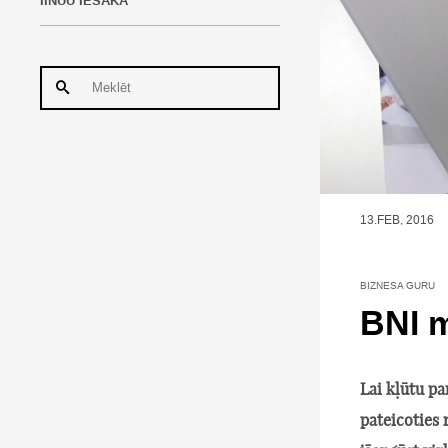
IINUU IESAKA
13.FEB, 2016
BIZNESA GURU
BNI 
Lai kļūtu pa
pateicoties