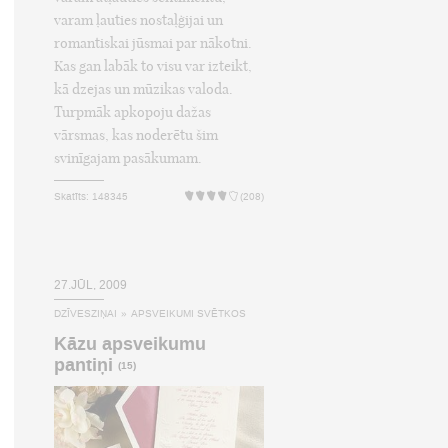
varam ļauties nostaļģijai un
romantiskai jūsmai par nākotni.
Kas gan labāk to visu var izteikt,
kā dzejas un mūzikas valoda.
Turpmāk apkopoju dažas
vārsmas, kas noderētu šim
svinīgajam pasākumam.
Skatīts: 148345
(208)
27.JŪL, 2009
DZĪVESZIŅAI
»
APSVEIKUMI SVĒTKOS
Kāzu apsveikumu
pantiņi
(15)