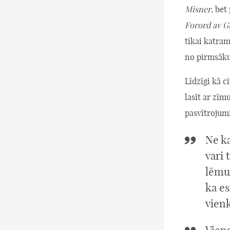
Misner
, bet
Forord av G
tikai katram
no pirmsāku
Līdzīgi kā c
lasīt ar zīm
pasvītrojumi
Ne ka
vari 
lēmu
ka e
vienk
Viena