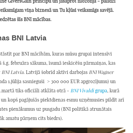
kne GiversGain principu un jāsaprot filozofija - palīdzi
veiksmīgam viņa biznesā un Tu kļūsi veiksmīgs savējā.
edzētas šīs BNI mācības.
as BNI Latvia
stāstīt par BNI mācībām, kuras mūsu grupai intensīvi
š š.g. februāra sākuma, īsumā ieskicēšu pārmaiņas, kas
r
BNI Latvia
. Latvijā šobrīd aktīvi darbojas
BNI Wagner
gada 1.jūlija sasnieguši > 300 000 EUR apgrozījumu) un
.martā tiks oficiāli atklāta otrā -
BNI Vivaldi
grupa
, kurā
 un kopš pagājušās piektdienas esmu uzņēmusies pildīt arī
ntes pienākumus uz pusgadu (BNI politikā atrunātais
āk amatu pārņem cits biedrs).