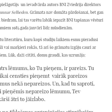
 pielāgotājs un ievadvārda autors BNI Zviedrija direktors
unnar Selheden
. Grāmata nav domāta pārdošanai, bet gan
 biedram, lai tas varētu labāk iepazīt BNI tapšanas vēsturi
miem 1985.gada janvārī līdz mūsdienām.
itu literatūru, kuru kopš studiju laikiem esmu pieradusi
uli vai marķieri rokās, tā arī šo grāmatu izgāju cauri ar
em. Lūk, daži citāti, domu graudi, kas uzrunāja:
trs lēmums, ko Tu pieņem, ir pareizs. Tu
tikai censties pieņemt vairāk pareizos
mus nekā nepareizos. Un, kad tu saproti,
si pieņēmis nepareizo lēmumu, Tev
ārši ātri to jāizlabo.
 no tīklošanas organizācijas stiprākajām