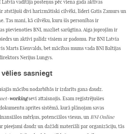
Latvia vadītāja posteņus pēc viena gada aktīvas
r atstājuši divi harizmātiski cilvēki, līderi Gatis Zamurs un
e. Tas mani, kā cilvēku, kuru šīs personības ir
s pievienoties BNI, mazliet sarūgtina. Aiga joprojām ir
biedrs un aktīvi palīdz visiem ar padomu. Par BNI Latvia
uvis Marts Ešenvalds, bet mācības mums vada BNI Baltijas
direktors Nerijus Lungys.
 vēlies sasniegt
šajās mācību nodarbībās ir izdarīts gana daudz.
net-
working
sevi attaisnojis. Esam reģistrējušies
dokumentu aprites sistēmā, kurā plānojam savas
inansiālos mērķus, potenciālos viesus, un
BNI Online
ur pieejami daudz un dažādi materiāli par organizāciju, tās