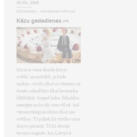
26.JŪL, 2009
DZĪVESZIŅAI
»
APSVEIKUMI SVĒTKOS
Kāzu gadadienas
(15)
Kāzas ir vieni skaisti dzīves
svētki, un noteikti, ja kāds
šaubās, vai tās rīkot ar vērienu vai
tomēr salaulāties tikai liecinieku
klātbūtnē, taupot laiku, līdzekļus,
enerģiju un ko tik vien vēl nē, tad
viennozīmīgi iesakām rīkot šos
svētkus. Tā paliek kā vērtība visas
dzīves garumā. Tā kā strauji
tuvojas augusts, kas Latvijā ir