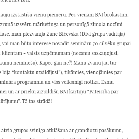
ateicoties BNI.
ļauju izstāstīšu vienu piemēru. Pēc vienām BNI brokastīm,
uzrunā uzsvēru mārketinga un personīgā zīmola nozīmi
lasē, man piezvanīja Zane Bičevska (Divi grupa vadītāja)
, vai man būtu interese novadīt semināru 70 cilvēku grupai
 klientam - valsts uzņēmumam (neesmu saskaņojusi,
kumu neminēšu). Kāpēc gan ne?! Manu zvanu jau tur
e bija “kontaktu uzsildījusi”), tikāmies, vienojāmies par
mināra programmu un viss veiksmīgi notika. Esmu
nei un ar prieku aizpildīšu BNI kartiņu “Pateicība par
tījumu”. Tā tas strādā!
Latvia grupas svinīga atklāšana ar grandiozu pasākumu,