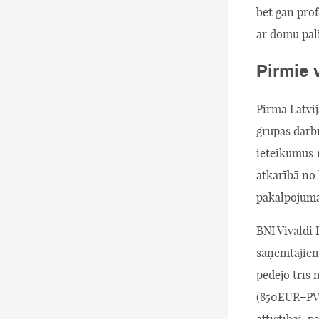
bet gan pro
ar domu palī
Pirmie 
Pirmā Latvi
grupas darbī
ieteikumus 1
atkarībā no
pakalpojuma
BNI Vivaldi 
saņemtajiem
pēdējo trīs
(850EUR+PVN