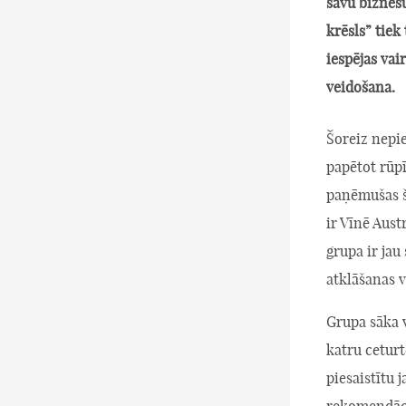
savu biznes
krēsls” tiek
iespējas vai
veidošana.
Šoreiz nepiet
papētot rūpī
paņēmušas š
ir Vīnē Aust
grupa ir jau
atklāšanas v
Grupa sāka v
katru ceturt
piesaistītu 
rekomendāci