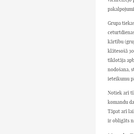
pakalpojumi
Grupa tieka
ceturtdiena
kārtību (gr
klātesošā 30
tīklotāja a
nodošana, st
ieteikumu p
Notiek arī t
komandu darb
Tāpat arī la
ir obligāts