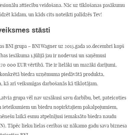
fesionālu attiecību veidošana. Nāc uz tīklošanas pasākumu
dzēt kādam, un kāds cits noteikti palīdzēs Tev!
veiksmes stāsti
jas BNI grupa – BNI Wagner uz 2015.gada 10.decembri kopš
bas iesākuma 1.jūlijā jau ir nodevusi un saņēmusi
70 000 EUR vērtībā. Tie ir lielāki un mazāki darījumi,
 konkrētā biedra uzņēmuma piedāvātā produkta,
, kā arī veiksmīgas darbošanās kā tīklotājam.
Latvia grupa vēl nav uzsākusi savu darbību, bet, pateicoties
 ieteikumiem un biedru nopirktajiem pakalpojumiem,
 mēnešu laikā esmu atpelnījusi iemaksāto biedra naudu
). Tāpēc lieku lielas cerības uz nākamo gadu sava biznesa