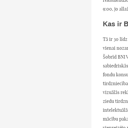
9:00, jo all
Kas ir 
Tā ir 30 līd
vienai nozar
Šobrīd BNI V
sabiedriskās
fondu konsul
tirdzniecība
vizuālās rek
ziedu tirdzn
intelektuālā
mācību pakal
vienreizējo 