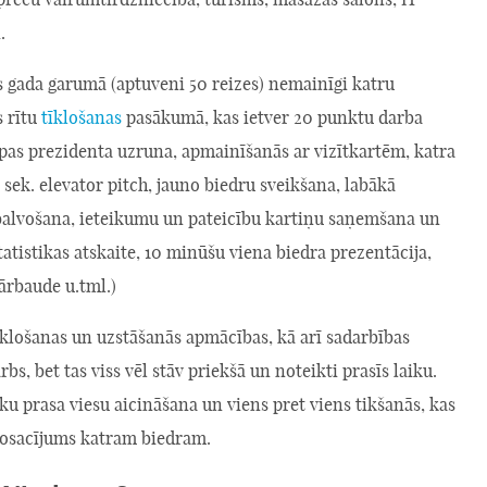
.
s gada garumā (aptuveni 50 reizes) nemainīgi katru
s rītu
tīklošanas
pasākumā, kas ietver 20 punktu darba
upas prezidenta uzruna, apmainīšanās ar vizītkartēm, katra
 sek. elevator pitch, jauno biedru sveikšana, labākā
pbalvošana, ieteikumu un pateicību kartiņu saņemšana un
atistikas atskaite, 10 minūšu viena biedra prezentācija,
ārbaude u.tml.)
īklošanas un uzstāšanās apmācības, kā arī sadarbības
s, bet tas viss vēl stāv priekšā un noteikti prasīs laiku.
iku prasa viesu aicināšana un viens pret viens tikšanās, kas
 nosacījums katram biedram.