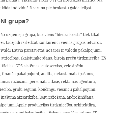
až kāda individuālā saruna pie brokastu galda ieilgst.
BNI grupa?
z 60 uzņēmēju grupa, kur viens “biedra krēsls” tiek tikai
ei, tādējādi izslēdzot konkurenci vienas grupas ietvaros.
ivaldi Latvia pārstāvētās nozares ir valodu pakalpojumi,
 attiecības, skaistumkopšana, biroja preču tirdzniecība, ES
tācijas, GPS sistēmas, autoserviss, velosipēdu
, finanšu pakalpojumi, audits, nekustamais īpašums,
lāmas ražošana, personāla atlase, reklāmas aģentūra,
iecība, grīdu segumi, koučings, viesnīcu pakalpojumi,
 īpašuma aizsardzība, logu ražošana, apdrošināšana,
pojumi, Apple produkcijas tirdzniecība, arhitektūra,
preču vairumtirdzniecība, tūrisms, masāžas salons, IT