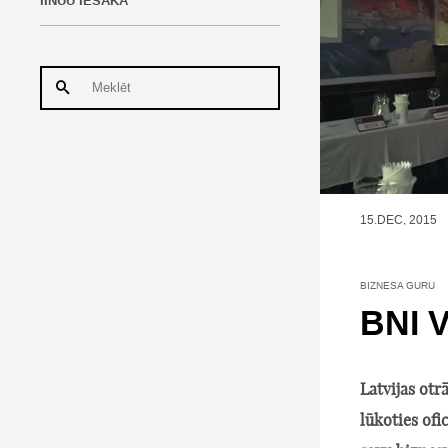
IINUU IESAKA
15.DEC, 2015
BIZNESA GURU
BNI V
Latvijas otr
lūkoties ofi