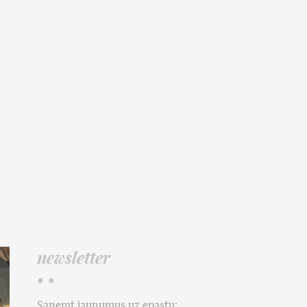
newsletter
• •
Saņemt jaunumus uz epastu: