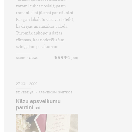
varam ļauties nostaļģijai un
romantiskai jūsmai par nākotni.
Kas gan labāk to visu var izteikt,
kā dzejas un mūzikas valoda.
Turpmāk apkopoju dažas
vārsmas, kas noderētu šim
svinīgajam pasākumam.
Skatīts: 148345
(208)
27.JŪL, 2009
DZĪVESZIŅAI
»
APSVEIKUMI SVĒTKOS
Kāzu apsveikumu
pantiņi
(15)