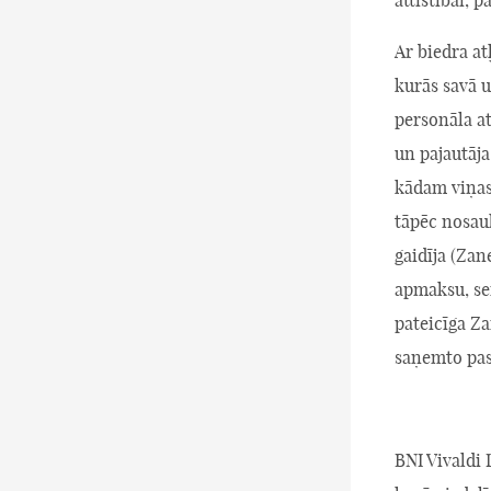
attīstībai, p
Ar biedra at
kurās savā 
personāla at
un pajautāja
kādam viņas
tāpēc nosau
gaidīja (Zan
apmaksu, se
pateicīga Za
saņemto pasū
BNI Vivaldi 