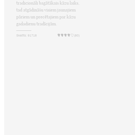
tradicionāli bagātākais kāzu laiks,
tad atgādināšu visiem jaunajiem
pāriem un precētajiem par kāzu
gadadienu tradīcijām.
Skatīts: 91718
(80)