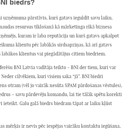
BNI biedrs?
 uzņēmuma pārstāvis, kurš gatavs ieguldīt savu laiku,
 naudas resursus tīklošanā kā mārketinga rīkā biznesa
Uzņēmējs, kuram ir laba reputācija un kurš gatavs apkalpot
ikuma klientu pēc labākās sirdsapziņas, kā arī gatavs
s labākos klientus vai piegādātājus citiem biedriem.
ferēšu BNI Latvia vadītāja teikto - BNI der tiem, kuri var
. Neder cilvēkiem, kuri visiem saka “jā”. BNI biedri
ens otram (vēl jo vairāk nesūta SPAM pārdošanas vēstules),
edrus – savu pārdevēju komandu, lai tie tālāk spētu korekti
vi ieteikt. Galu galā biedrs biedram tāpat ar laiku kļūst
as mērķis ir nevis pēc iespējas vairāku kontaktu iegūšana,