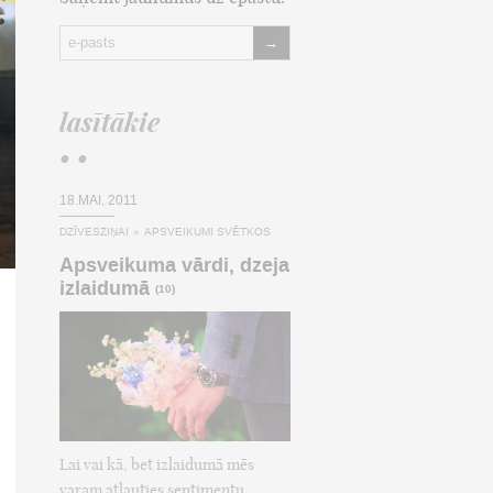
→
lasītākie
• •
18.MAI, 2011
DZĪVESZIŅAI
»
APSVEIKUMI SVĒTKOS
Apsveikuma vārdi, dzeja
izlaidumā
(10)
Lai vai kā, bet izlaidumā mēs
varam atļauties sentimentu,