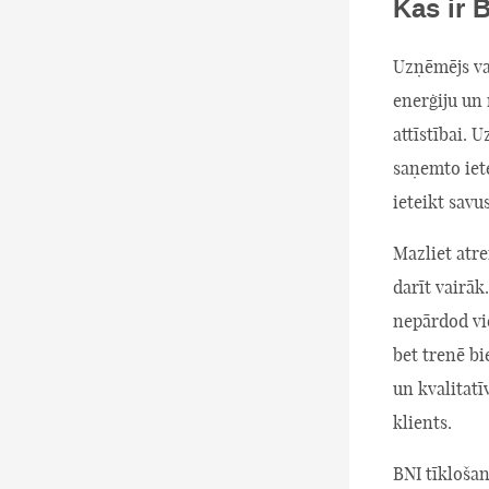
Kas ir 
Uzņēmējs vai
enerģiju un
attīstībai. 
saņemto iete
ieteikt savu
Mazliet atre
darīt vairāk
nepārdod vi
bet trenē bi
un kvalitatī
klients.
BNI tīklošan