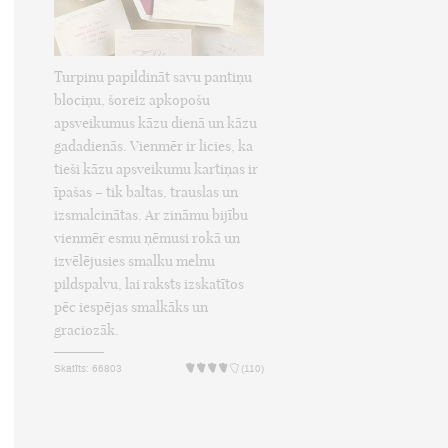
Turpinu papildināt savu pantiņu
blociņu, šoreiz apkopošu
apsveikumus kāzu dienā un kāzu
gadadienās. Vienmēr ir licies, ka
tieši kāzu apsveikumu kartiņas ir
īpašas – tik baltas, trauslas un
izsmalcinātas. Ar zināmu bijību
vienmēr esmu ņēmusi rokā un
izvēlējusies smalku melnu
pildspalvu, lai raksts izskatītos
pēc iespējas smalkāks un
graciozāk.
Skatīts: 66803
(110)