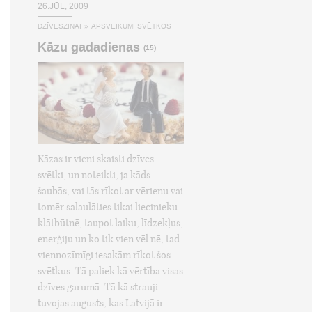
26.JŪL, 2009
DZĪVESZIŅAI
»
APSVEIKUMI SVĒTKOS
Kāzu gadadienas
(15)
Kāzas ir vieni skaisti dzīves
svētki, un noteikti, ja kāds
šaubās, vai tās rīkot ar vērienu vai
tomēr salaulāties tikai liecinieku
klātbūtnē, taupot laiku, līdzekļus,
enerģiju un ko tik vien vēl nē, tad
viennozīmīgi iesakām rīkot šos
svētkus. Tā paliek kā vērtība visas
dzīves garumā. Tā kā strauji
tuvojas augusts, kas Latvijā ir