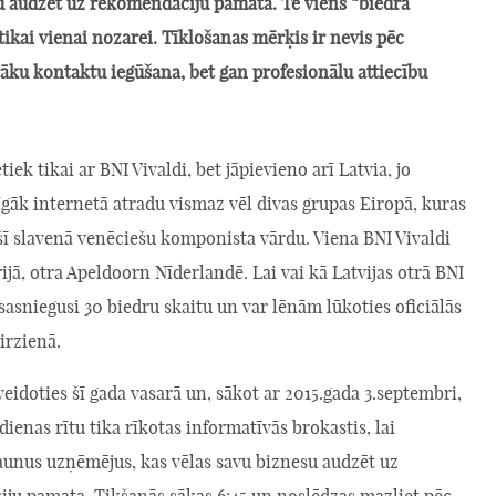
u audzēt uz rekomendāciju pamata. Te viens “biedra
 tikai vienai nozarei. Tīklošanas mērķis ir nevis pēc
rāku kontaktu iegūšana, bet gan profesionālu attiecību
iek tikai ar BNI Vivaldi, bet jāpievieno arī Latvia, jo
gāk internetā atradu vismaz vēl divas grupas Eiropā, kuras
ī slavenā venēciešu komponista vārdu. Viena BNI Vivaldi
rijā, otra Apeldoorn Nīderlandē. Lai vai kā Latvijas otrā BNI
 sasniegusi 30 biedru skaitu un var lēnām lūkoties oficiālās
irzienā.
eidoties šī gada vasarā un, sākot ar 2015.gada 3.septembri,
dienas rītu tika rīkotas informatīvās brokastis, lai
jaunus uzņēmējus, kas vēlas savu biznesu audzēt uz
ju pamata. Tikšanās sākas 6:45 un noslēdzas mazliet pēc