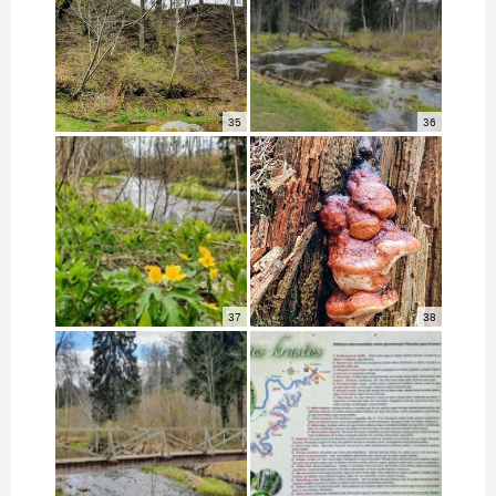
35
36
37
38