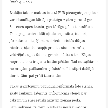
(attēli 9. - 20.)
Baskāju taka ir maksas taka (8 EUR pieaugušajiem), kur
var izbaudīt gan kārtīgu pastaigu 2.9km garumā gar
Slocenes upes krastu, gan kārtīgu pēdu izmasēšanu.
Taku pa posmiem klāj oļi, akmeņi, sūna, čiekuri,
jūrmalas smilts, Ķemeru dziednieciskās dūņas,
niedres, šķelda, raupjš priedes stumbrs, māls,
veldzējošs upes ūdens, grants, kūdra u.tml. Kā jau
noprotat, taka ir ejama basām pēdām. Tad nu sajūtas ir
no maigām, patīkamām, glāstošām līdz stipri dzēlīgām,
durstošām, pat grūti izturamām.
Takas iekārtojumu papildina lielformāta foto sienas,
skatu laukumi, labirints, informācijas stendi par
čakrām un enerģētiski aktīvām zonām pēdā,
uzmundrinoši teicieni. Pastaigas noslēgumā var