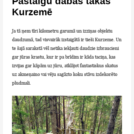
Pastaigu dabas takas
Kurzemē
Ja tā ņem tīri kilometru garumā un izziņas objektu
daudzumā, tad visvairāk izstaigātā ir tieši Kurzeme. Un
te šajā sarakstā vēl netika iekļauti daudzie izbraucieni
gar jūras krastu, kur ir pa brīdim ir kāda taciņa, kas
izvijas gar kāpām uz jūru, atklājot fantastiskus skatus
uz akmeņaino vai vēju sagāzto koku stāvu izdekorēto
pludmali.