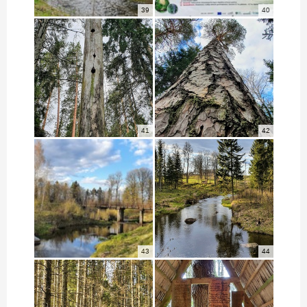
39
40
41
42
43
44