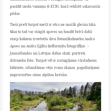
pasūtīt ziedu vanniņu (6 EUR), kurā veldzēt sakarsušās
pēdas.
Tieši pretī turpat mežā ir otra ne mazāk glezna taka,
tikai to tad var staigāt apavos un baudīt brīvā dabā
starp kokiem izvietotās divu fotomākslinieku Andra
Apses un Andra Eglīša lielformāta fotogrāfijas -
Jaunzēlandes un Latvijas dabas skati, portreti,
dzīvnieku foto. Turpat vēl ir izstaigājams vārdadienu
labirints, izbaudāmas vēju zvana skaņas, pagulšņājams
improvizētos sūnu atpūtas krēslos.