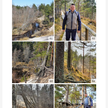
61
62
63
64