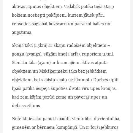
aktīvās atpūtas objektiem. Vislabāk patika tieši starp
kokiem nostiepti pakāpieni, kuriem jātiek pāri,
cenšoties saglabāt līdzsvaru un pārvarot bailes no
augstuma.
Skaņā taka (1,5km) ar skaņu radošiem objektiem –
gongu (zvangs), stīgām (meža arfa), ruporiem u.tml.
Sienāžu taka (450m) ar lecamajiem aktīvās atpūtas
objektiem un Makšķernieku taka bez jebkādiem
objektiem, bet skaistu skatu uz līkumotu Durbes upīti.
Īpaši patika iespēja šupoties divatā virs upes kraujas,
kad zem kājām pazūd zeme un paveras upes un
debess zilums.
Noteikti iesaku pabūt izbaudīt vientulībā, divvientulībā,
ģimenēm ar bērniem, kompānijā. Un ir forši jebkuros