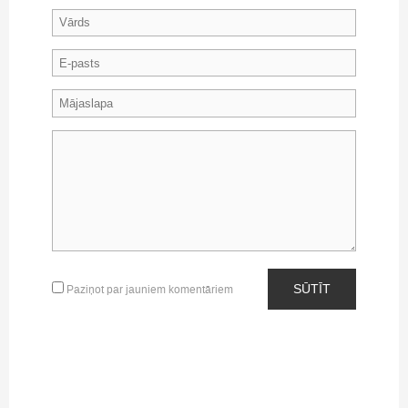
SŪTĪT
Paziņot par jauniem komentāriem