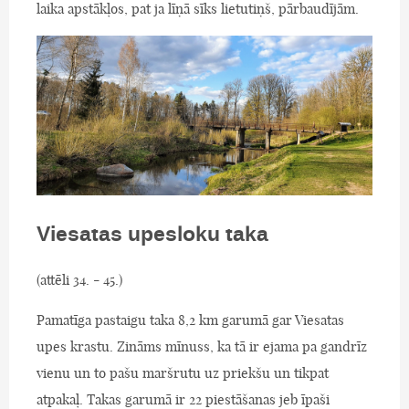
laika apstākļos, pat ja līņā sīks lietutiņš, pārbaudījām.
Viesatas upesloku taka
(attēli 34. - 45.)
Pamatīga pastaigu taka 8,2 km garumā gar Viesatas
upes krastu. Zināms mīnuss, ka tā ir ejama pa gandrīz
vienu un to pašu maršrutu uz priekšu un tikpat
atpakaļ. Takas garumā ir 22 piestāšanas jeb īpaši