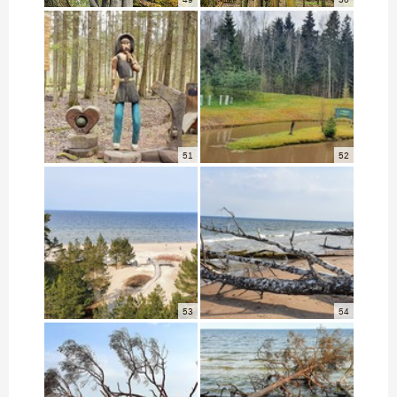
51
52
53
54