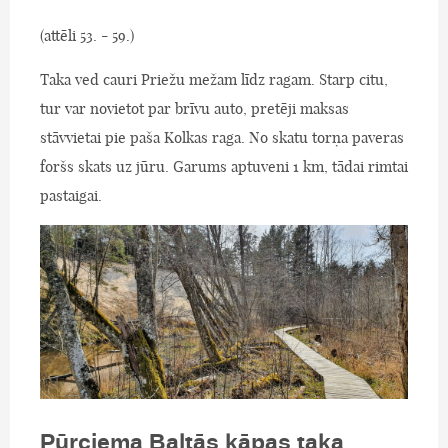
(attēli 53. - 59.)
Taka ved cauri Priežu mežam līdz ragam. Starp citu,
tur var novietot par brīvu auto, pretēji maksas
stāvvietai pie paša Kolkas raga. No skatu torņa paveras
foršs skats uz jūru. Garums aptuveni 1 km, tādai rimtai
pastaigai.
Pūrciema Baltās kāpas taka