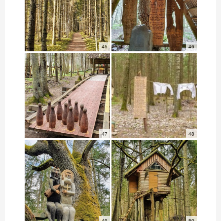
45
46
47
48
49
50