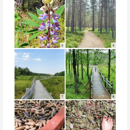
5
6
7
8