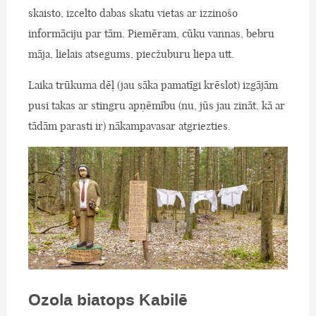
skaisto, izcelto dabas skatu vietas ar izzinošo
informāciju par tām. Piemēram, cūku vannas, bebru
māja, lielais atsegums, piecžuburu liepa utt.
Laika trūkuma dēļ (jau sāka pamatīgi krēslot) izgājām
pusi takas ar stingru apņēmību (nu, jūs jau zināt, kā ar
tādām parasti ir) nākampavasar atgriezties.
Ozola biatops Kabilē