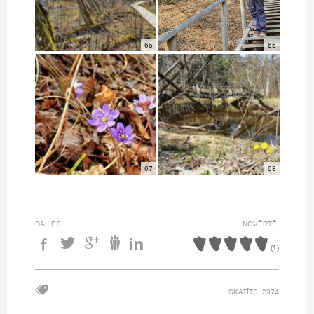
65
66
67
68
DALIES:
NOVĒRTĒ:
(
1
)
SKATĪTS: 2374