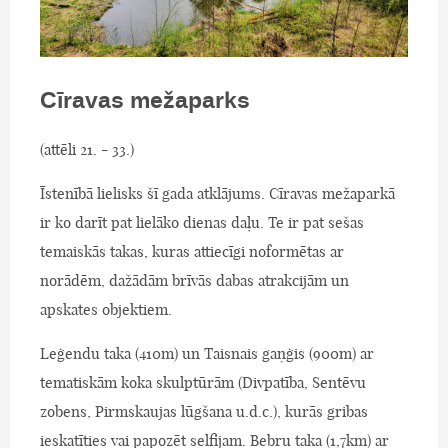
Cīravas mežaparks
(attēli 21. - 33.)
Īstenībā lielisks šī gada atklājums. Cīravas mežaparkā
ir ko darīt pat lielāko dienas daļu. Te ir pat sešas
temaiskās takas, kuras attiecīgi noformētas ar
norādēm, dažādām brīvās dabas atrakcijām un
apskates objektiem.
Leģendu taka (410m) un Taisnais gaņģis (900m) ar
tematiskām koka skulptūrām (Divpatība, Sentēvu
zobens, Pirmskaujas lūgšana u.d.c.), kurās gribas
ieskatīties vai papozēt selfijam. Bebru taka (1,7km) ar