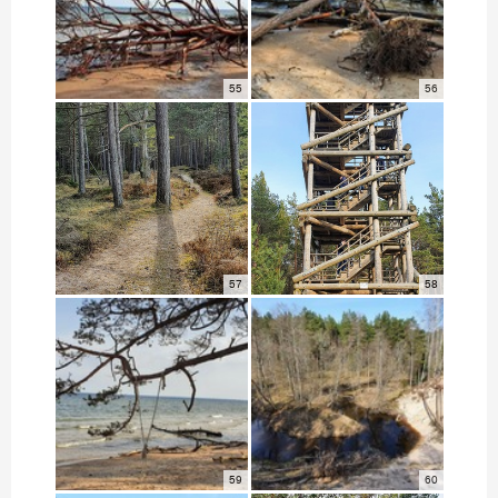
55
56
57
58
59
60