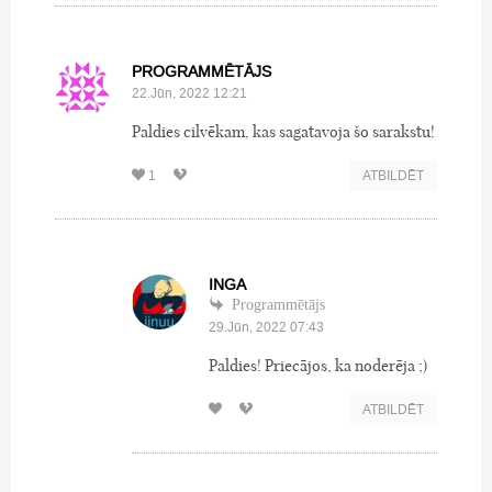
PROGRAMMĒTĀJS
22.Jūn, 2022 12:21
Paldies cilvēkam, kas sagatavoja šo sarakstu!
1
ATBILDĒT
INGA
Programmētājs
29.Jūn, 2022 07:43
Paldies! Priecājos, ka noderēja ;)
ATBILDĒT