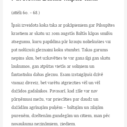
(attēli 60. - 68.)
Īpaši izveidota koka taka ar pakāpieniem gar Pilsupītes
krastiem ar skatu uz 20m augstās Baltās kāpas smilšu
atsegumu, kuru papildina pār krauju noliekušies vai
pat nolūzuši gleznaini koku stumbri. Takas garums
nepins 1km, bet uzkavēties te var gana ilgi gan skatu
laukumos, gan atpūtas vietās ar soliņiem un
fantastisku dabas gleznu. Esam izstaigājuši dzīvē
vismaz divreiz, bet varētu atgriezties vēl un vēl
dažādos gadalaikos. Pavasarī, kad zāle var nav
pārņēmusi mežu, var priecāties par daudz un
dažādām agrīnajām puķēm – baltajām un zilajām
purenēm, dzeltenām gundegām un citiem, man pēc
nosaukuma nezināmiem, ziediem.