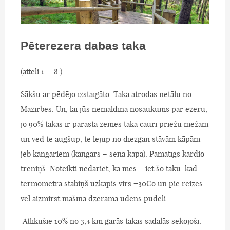
Pēterezera dabas taka
(attēli 1. - 8.)
Sākšu ar pēdējo izstaigāto. Taka atrodas netālu no
Mazirbes. Un, lai jūs nemaldina nosaukums par ezeru,
jo 90% takas ir parasta zemes taka cauri priežu mežam
un ved te augšup, te lejup no diezgan stāvām kāpām
jeb kangariem (kangars – senā kāpa). Pamatīgs kardio
treniņš. Noteikti nedariet, kā mēs – iet šo taku, kad
termometra stabiņš uzkāpis virs +30Co un pie reizes
vēl aizmirst mašīnā dzeramā ūdens pudeli.
Atlikušie 10% no 3,4 km garās takas sadalās sekojoši: