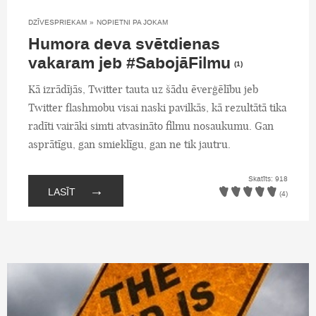
DZĪVESPRIEKAM
»
NOPIETNI PA JOKAM
Humora deva svētdienas
vakaram jeb #SabojāFilmu
(1)
Kā izrādījās, Twitter tauta uz šādu ēverģēlību jeb
Twitter flashmobu visai naski pavilkās, kā rezultātā tika
radīti vairāki simti atvasināto filmu nosaukumu. Gan
asprātīgu, gan smieklīgu, gan ne tik jautru.
Skatīts: 918
→
LASĪT
(4)