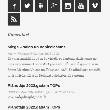
Komentāri
Miegs – salds un nepieciešams
Marilyn Wallace
@ 03.Aug, 2026 17:23
Es varu smaidīt kopā ar šo vīrieti, es saņēmu aizdevumu no
viņa uzņēmuma Aizmirstiet par savām finansiālajām raizēm
Esmu Merilina Volasa no Teksasas, ASV. Es atkal varu smaidīt
ar šī vīrieša (Ričarda Fēliksa) palīdzību. Es saņēmu [..]
Plānotāju 2022.gadam TOPs
OOWcCwMaaCMhpahDifnb
@ 31.Jūl, 2026 19:39
yiWCAdqaBaJpbgmdaUR
Plānotāju 2022.gadam TOPs