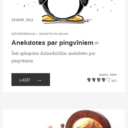
29.MAR, 2011
DZĪVESPRIEKAM
»
NOPIETNI PA JOKAM
Anekdotes par pingvīniem
(7)
Šeit apkopotas dažnedažādas anekdotes par
pingvīniem.
Skatīts: 3668
→
LASĪT
(62)