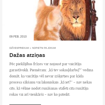
09.FEB, 2010
DZĪVESPRIEKAM
»
NOPIETNI PA JOKAM
Dažas atziņas
Pēc pieklājības frāzes var nojaust par vaicātāja
garastāvokli. Piemēram: „kā tev sokas[darbs]?” vedina
domāt, ka vaicātājs vēl nevar izšķirties par kāda
procesa sākšanu vai lakoniskais „kā iet?” – nav nekas
cits, kā vēlme nodot runāšanas stafeti cita runātāja
rokas vai arī vienkārši – nav ko pateikt.