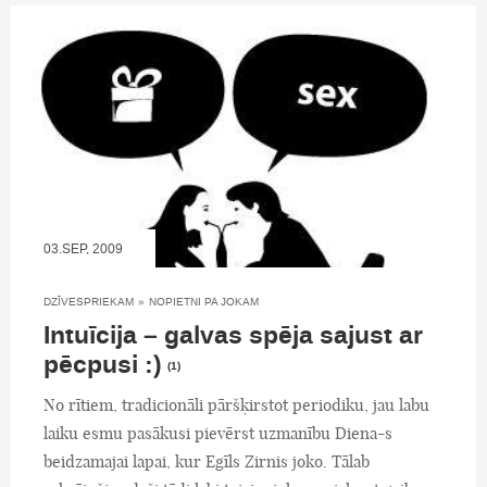
03.SEP, 2009
DZĪVESPRIEKAM
»
NOPIETNI PA JOKAM
Intuīcija – galvas spēja sajust ar
pēcpusi :)
(1)
No rītiem, tradicionāli pāršķirstot periodiku, jau labu
laiku esmu pasākusi pievērst uzmanību Diena-s
beidzamajai lapai, kur Egīls Zirnis joko. Tālab