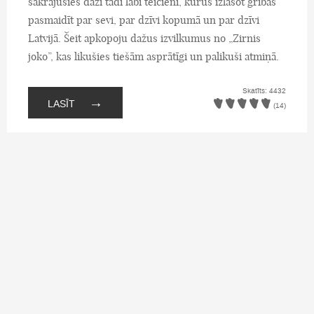
sakrājušies daži tādi labi teicieni, kurus izlasot gribas
pasmaidīt par sevi, par dzīvi kopumā un par dzīvi
Latvijā. Šeit apkopoju dažus izvilkumus no „Zirnis
joko”, kas likušies tiešām asprātīgi un palikuši atmiņā.
Skatīts: 4432
→
LASĪT
(14)