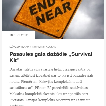
18.DEC, 2012
DZĪVESPRIEKAM
»
NOPIETNI PA JOKAM
Pasaules gala dažādie „Survival
Kit”
Dažādās valstīs šais svarīgai lietai piegājuši katrs pa
savam, atbilstoši izpratnei par to, kā īsti pasaules gals
notiks. Piemēram, Krievijas komplektā netieši
saskatāmas arī „Plānam B” paredzētās sastāvdaļas,
Meksikas komplektā akcents likts uz speciālo nazi.
Pretstatā, Latvijas komplekts orientēts uz ēšanu un