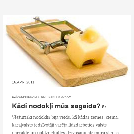
16.APR, 2011
DZĪVESPRIEKAM
»
NOPIETNI PA JOKAM
Kādi nodokļi mūs sagaida?
(2)
Vēsturiski nodoklis bija veids, kā kādas zemes, ciema,
karaļvalsts iedzīvotāji varēja līdzdarboties valsts
pārvaldē un pat izpelnīties dzīvošanu aiz mūra sienas.