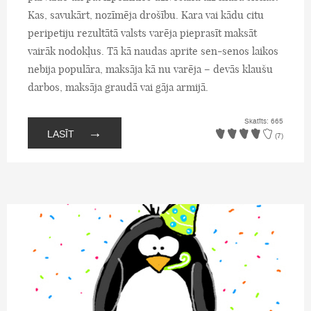
Kas, savukārt, nozīmēja drošību. Kara vai kādu citu
peripetiju rezultātā valsts varēja pieprasīt maksāt
vairāk nodokļus. Tā kā naudas aprite sen-senos laikos
nebija populāra, maksāja kā nu varēja – devās klaušu
darbos, maksāja graudā vai gāja armijā.
Skatīts: 665
→
LASĪT
(7)