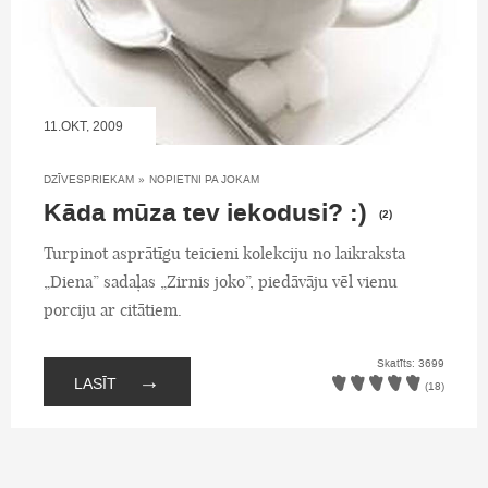
11.OKT, 2009
DZĪVESPRIEKAM
»
NOPIETNI PA JOKAM
Kāda mūza tev iekodusi? :)
(2)
Turpinot asprātīgu teicieni kolekciju no laikraksta
„Diena” sadaļas „Zirnis joko”, piedāvāju vēl vienu
porciju ar citātiem.
Skatīts: 3699
→
LASĪT
(18)