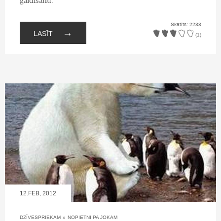
gaidīšanu.
Skatīts: 2233
→
LASĪT
(1)
12.FEB, 2012
DZĪVESPRIEKAM
»
NOPIETNI PA JOKAM