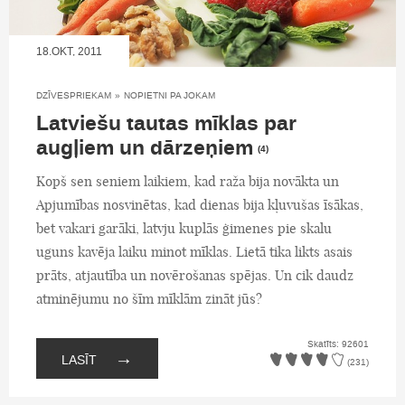
18.OKT, 2011
DZĪVESPRIEKAM
»
NOPIETNI PA JOKAM
Latviešu tautas mīklas par
augļiem un dārzeņiem
(4)
Kopš sen seniem laikiem, kad raža bija novākta un
Apjumības nosvinētas, kad dienas bija kļuvušas īsākas,
bet vakari garāki, latvju kuplās ģimenes pie skalu
uguns kavēja laiku minot mīklas. Lietā tika likts asais
prāts, atjautība un novērošanas spējas. Un cik daudz
atminējumu no šīm mīklām zināt jūs?
Skatīts: 92601
→
LASĪT
(231)