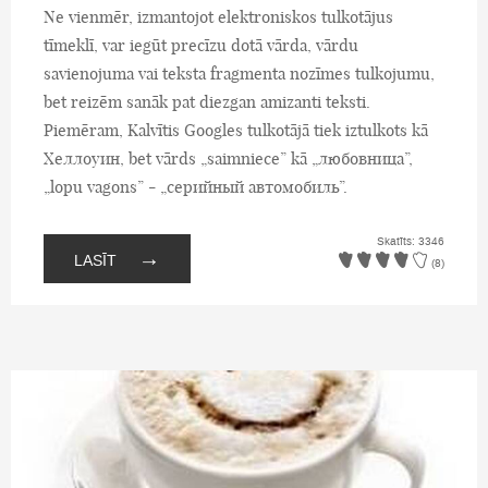
Ne vienmēr, izmantojot elektroniskos tulkotājus
tīmeklī, var iegūt precīzu dotā vārda, vārdu
savienojuma vai teksta fragmenta nozīmes tulkojumu,
bet reizēm sanāk pat diezgan amizanti teksti.
Piemēram, Kalvītis Googles tulkotājā tiek iztulkots kā
Хеллоуин, bet vārds „saimniece” kā „любовница”,
„lopu vagons” - „серийный автомобиль”.
Skatīts: 3346
→
LASĪT
(8)