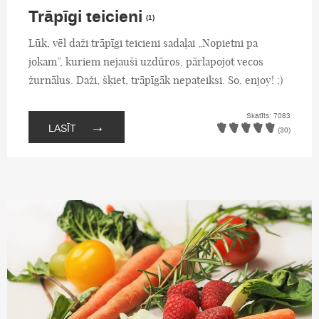
Trāpīgi teicieni
(1)
Lūk, vēl daži trāpīgi teicieni sadaļai „Nopietni pa
jokam”, kuriem nejauši uzdūros, pārlapojot vecos
žurnālus. Daži, šķiet, trāpīgāk nepateiksi. So, enjoy! ;)
Skatīts: 7083
→
LASĪT
(30)