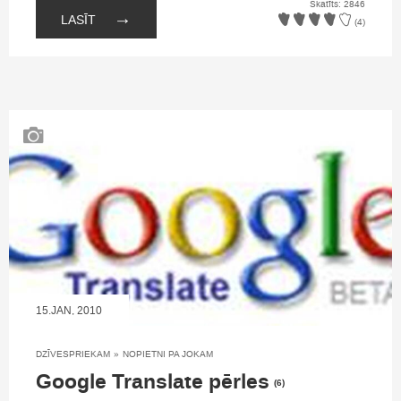
Skatīts: 2846
→
LASĪT
(4)
15.JAN, 2010
DZĪVESPRIEKAM
»
NOPIETNI PA JOKAM
Google Translate pērles
(6)