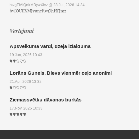
htzgFIAiQoIrMBywXlvz
@ 28.Jūl, 2026 14:34
byfOUlISMJyuncRwQhHfJmz
Vērtējumi
Apsveikuma vārdi, dzeja izlaidumā
19.Jūn, 2026 10:43
Lorāns Gunels. Dievs vienmēr ceļo anonīmi
21.Apr, 2026 13:32
Ziemassvētku dāvanas burkās
17.Nov, 2025 10:33