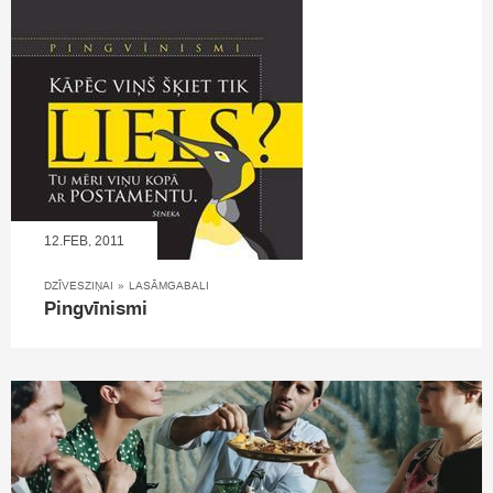
12.FEB, 2011
DZĪVESZIŅAI
»
LASĀMGABALI
Pingvīnismi