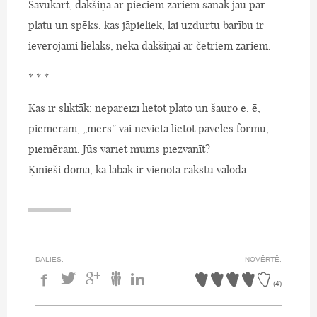
Savukārt, dakšiņa ar pieciem zariem sanāk jau par
platu un spēks, kas jāpieliek, lai uzdurtu barību ir
ievērojami lielāks, nekā dakšiņai ar četriem zariem.
* * *
Kas ir sliktāk: nepareizi lietot plato un šauro e, ē,
piemēram, „mērs” vai nevietā lietot pavēles formu,
piemēram, Jūs variet mums piezvanīt?
Ķīnieši domā, ka labāk ir vienota rakstu valoda.
DALIES:
NOVĒRTĒ:
(
4
)