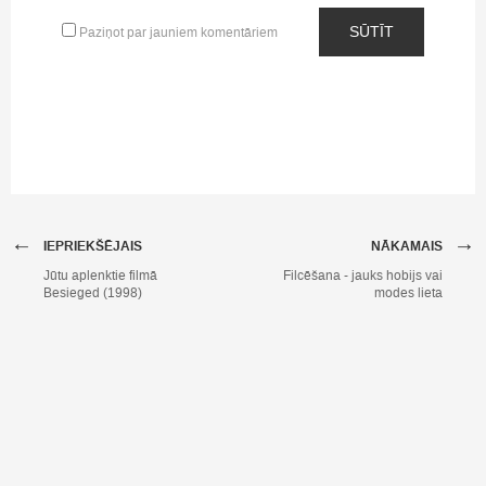
SŪTĪT
Paziņot par jauniem komentāriem
←
→
IEPRIEKŠĒJAIS
NĀKAMAIS
Jūtu aplenktie filmā
Filcēšana - jauks hobijs vai
Besieged (1998)
modes lieta