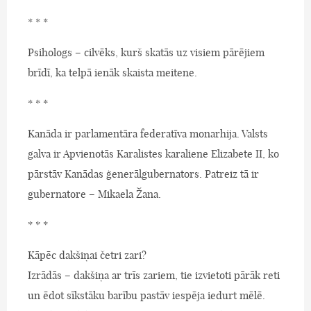
* * *
Psihologs – cilvēks, kurš skatās uz visiem pārējiem
brīdī, ka telpā ienāk skaista meitene.
* * *
Kanāda ir parlamentāra federatīva monarhija. Valsts
galva ir Apvienotās Karalistes karaliene Elizabete II, ko
pārstāv Kanādas ģenerālgubernators. Patreiz tā ir
gubernatore – Mikaela Žana.
* * *
Kāpēc dakšiņai četri zari?
Izrādās – dakšiņa ar trīs zariem, tie izvietoti pārāk reti
un ēdot sīkstāku barību pastāv iespēja iedurt mēlē.