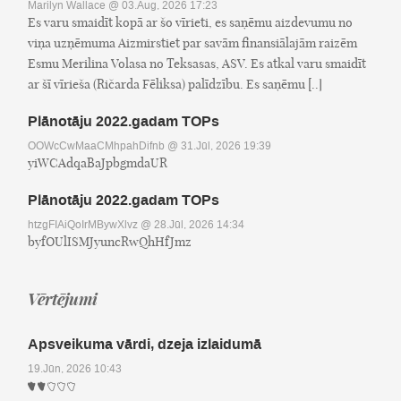
Marilyn Wallace
@ 03.Aug, 2026 17:23
Es varu smaidīt kopā ar šo vīrieti, es saņēmu aizdevumu no
viņa uzņēmuma Aizmirstiet par savām finansiālajām raizēm
Esmu Merilina Volasa no Teksasas, ASV. Es atkal varu smaidīt
ar šī vīrieša (Ričarda Fēliksa) palīdzību. Es saņēmu [..]
Plānotāju 2022.gadam TOPs
OOWcCwMaaCMhpahDifnb
@ 31.Jūl, 2026 19:39
yiWCAdqaBaJpbgmdaUR
Plānotāju 2022.gadam TOPs
htzgFIAiQoIrMBywXlvz
@ 28.Jūl, 2026 14:34
byfOUlISMJyuncRwQhHfJmz
Vērtējumi
Apsveikuma vārdi, dzeja izlaidumā
19.Jūn, 2026 10:43