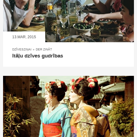
13.MAR, 2015
DZĪVESZIŅAI
»
DER ZINĀT
Itāļu dzīves gudrības