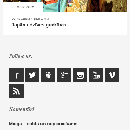
21.MAR, 2015
DZĪVESZIŅAI
»
DER ZINĀT
Japāņu dzīves gudrības
Follow us:
Komentāri
Miegs – salds un nepieciešams