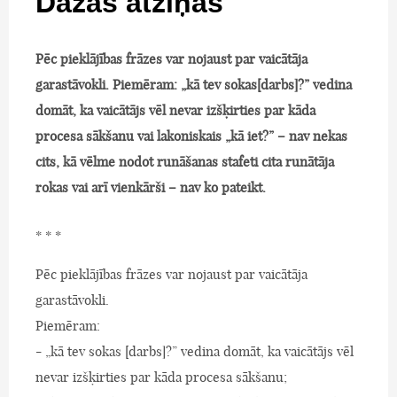
Dažas atziņas
Pēc pieklājības frāzes var nojaust par vaicātāja
garastāvokli. Piemēram: „kā tev sokas[darbs]?” vedina
domāt, ka vaicātājs vēl nevar izšķirties par kāda
procesa sākšanu vai lakoniskais „kā iet?” – nav nekas
cits, kā vēlme nodot runāšanas stafeti cita runātāja
rokas vai arī vienkārši – nav ko pateikt.
* * *
Pēc pieklājības frāzes var nojaust par vaicātāja
garastāvokli.
Piemēram:
- „kā tev sokas [darbs]?” vedina domāt, ka vaicātājs vēl
nevar izšķirties par kāda procesa sākšanu;