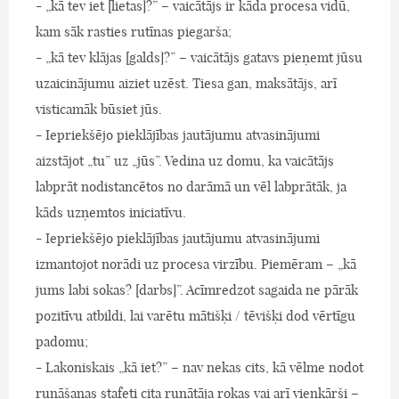
- „kā tev iet [lietas]?” – vaicātājs ir kāda procesa vidū,
kam sāk rasties rutīnas piegarša;
- „kā tev klājas [galds]?” – vaicātājs gatavs pieņemt jūsu
uzaicinājumu aiziet uzēst. Tiesa gan, maksātājs, arī
visticamāk būsiet jūs.
- Iepriekšējo pieklājības jautājumu atvasinājumi
aizstājot „tu” uz „jūs”. Vedina uz domu, ka vaicātājs
labprāt nodistancētos no darāmā un vēl labprātāk, ja
kāds uzņemtos iniciatīvu.
- Iepriekšējo pieklājības jautājumu atvasinājumi
izmantojot norādi uz procesa virzību. Piemēram – „kā
jums labi sokas? [darbs]”. Acīmredzot sagaida ne pārāk
pozitīvu atbildi, lai varētu mātišķi / tēvišķi dod vērtīgu
padomu;
- Lakoniskais „kā iet?” – nav nekas cits, kā vēlme nodot
runāšanas stafeti cita runātāja rokas vai arī vienkārši –