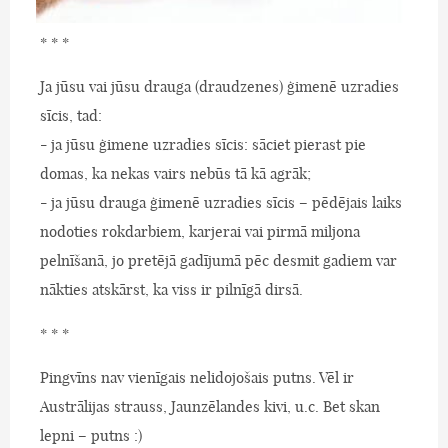
* * *
Ja jūsu vai jūsu drauga (draudzenes) ģimenē uzradies
sīcis, tad:
- ja jūsu ģimene uzradies sīcis: sāciet pierast pie
domas, ka nekas vairs nebūs tā kā agrāk;
- ja jūsu drauga ģimenē uzradies sīcis – pēdējais laiks
nodoties rokdarbiem, karjerai vai pirmā miljona
pelnīšanā, jo pretējā gadījumā pēc desmit gadiem var
nākties atskārst, ka viss ir pilnīgā dirsā.
* * *
Pingvīns nav vienīgais nelidojošais putns. Vēl ir
Austrālijas strauss, Jaunzēlandes kivi, u.c. Bet skan
lepni – putns :)