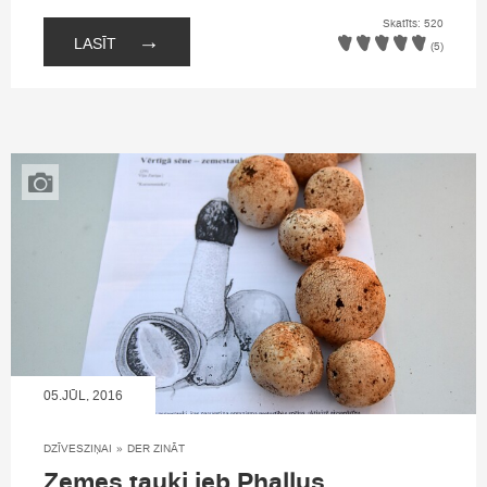
Skatīts: 520
→
LASĪT
(5)
05.JŪL, 2016
DZĪVESZIŅAI
»
DER ZINĀT
Zemes tauki jeb Phallus