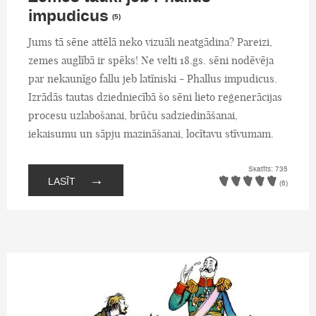
impudicus
(5)
Jums tā sēne attēlā neko vizuāli neatgādina? Pareizi,
zemes auglībā ir spēks! Ne velti 18.gs. sēni nodēvēja
par nekaunīgo fallu jeb latīniski - Phallus impudicus.
Izrādās tautas dziedniecībā šo sēni lieto reģenerācijas
procesu uzlabošanai, brūču sadziedināšanai,
iekaisumu un sāpju mazināšanai, locītavu stīvumam.
Skatīts: 735
→
LASĪT
(6)