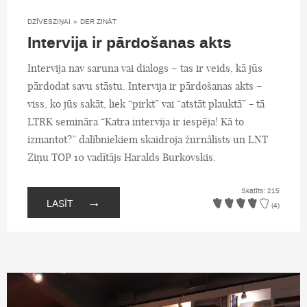
DZĪVESZIŅAI
»
DER ZINĀT
Intervija ir pārdošanas akts
Intervija nav saruna vai dialogs – tas ir veids, kā jūs
pārdodat savu stāstu. Intervija ir pārdošanas akts –
viss, ko jūs sakāt, liek “pirkt” vai “atstāt plauktā” - tā
LTRK semināra “Katra intervija ir iespēja! Kā to
izmantot?” dalībniekiem skaidroja žurnālists un LNT
Ziņu TOP 10 vadītājs Haralds Burkovskis.
Skatīts: 215
→
LASĪT
(4)