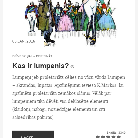
05.JAN, 2016
DZĪVESZIŅAI
»
DER ZINĀT
Kas ir lumpenis?
(3)
Lumpeņi jeb proletariāts cēlies no vācu vārda Lumpen
– skrandas, lupatas. Apzīmējumu ieviesa K.Markss, lai
apzīmētu proletariāta zemākos slāņus. Vēlāk par
lumpeņiem tika dēvēti visi deklasētie elementi
(klaidoņi, nabagi, noziedzīgie elementi un citi
sabiedrības pabiras).
Skatīts: 3340
→