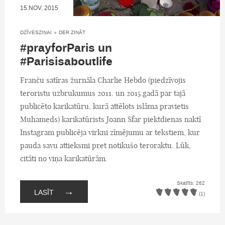
15.NOV, 2015
DZĪVESZIŅAI
»
DER ZINĀT
#prayforParis un
#Parisisaboutlife
Franču satīras žurnāla Charlie Hebdo (piedzīvojis
teroristu uzbrukumus 2011. un 2015.gadā par tajā
publicēto karikatūru, kurā attēlots islāma pravietis
Muhameds) karikatūrists Joann Sfar piektdienas naktī
Instagram publicēja virkni zīmējumu ar tekstiem, kur
pauda savu attieksmi pret notikušo teroraktu. Lūk,
citāti no viņa karikatūrām.
Skatīts: 262
→
LASĪT
(1)