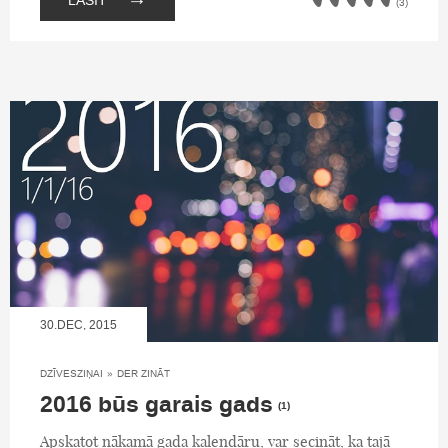
LASĪT
(3)
30.DEC, 2015
DZĪVESZIŅAI
»
DER ZINĀT
2016 būs garais gads
(1)
Apskatot nākamā gada kalendāru, var secināt, ka tajā