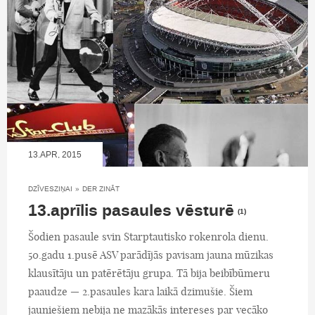
13.APR, 2015
DZĪVESZIŅAI
»
DER ZINĀT
13.aprīlis pasaules vēsturē
(1)
Šodien pasaule svin Starptautisko rokenrola dienu.
50.gadu 1.pusē ASV parādījās pavisam jauna mūzikas
klausītāju un patērētāju grupa. Tā bija beibībūmeru
paaudze — 2.pasaules kara laikā dzimušie. Šiem
jauniešiem nebija ne mazākās intereses par vecāko