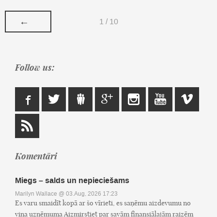
←
1 / 10
Follow us:
Komentāri
Miegs – salds un nepieciešams
Marilyn Wallace
@ 03.Aug, 2026 17:23
Es varu smaidīt kopā ar šo vīrieti, es saņēmu aizdevumu no
viņa uzņēmuma Aizmirstiet par savām finansiālajām raizēm