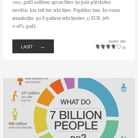
2015. gadā nolēmu apvaicāties (jo paši pārskatus
nesūta), kas tad tur iekrājies. Papildus tam, ko esmu
iemaksājis, pa 8 gadiem iekrājušies 35 EUR, jeb
0.16%/gadā.
Skatīts: 985
→
LASĪT
(3)