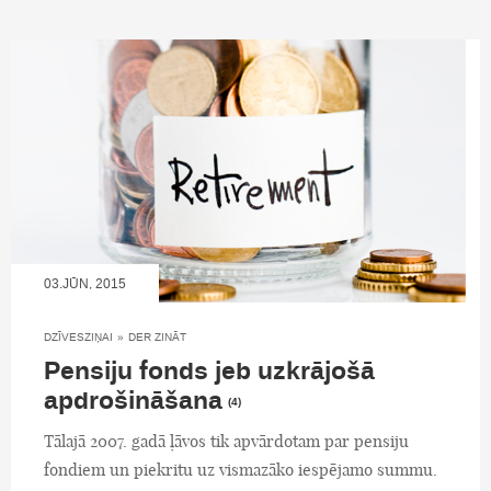
03.JŪN, 2015
DZĪVESZIŅAI
»
DER ZINĀT
Pensiju fonds jeb uzkrājošā
apdrošināšana
(4)
Tālajā 2007. gadā ļāvos tik apvārdotam par pensiju
fondiem un piekritu uz vismazāko iespējamo summu.