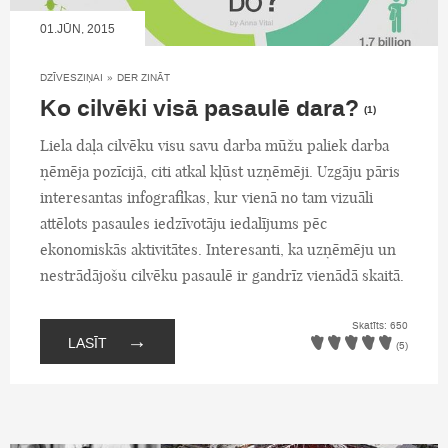
01.JŪN, 2015
DZĪVESZIŅAI
»
DER ZINĀT
Ko cilvēki visā pasaulē dara?
(1)
Liela daļa cilvēku visu savu darba mūžu paliek darba
ņēmēja pozīcijā, citi atkal kļūst uzņēmēji. Uzgāju pāris
interesantas infografikas, kur vienā no tam vizuāli
attēlots pasaules iedzīvotāju iedalījums pēc
ekonomiskās aktivitātes. Interesanti, ka uzņēmēju un
nestrādājošu cilvēku pasaulē ir gandrīz vienādā skaitā.
Skatīts: 650
→
LASĪT
(5)