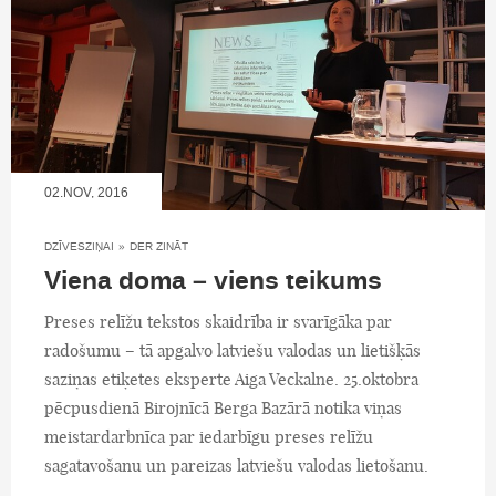
02.NOV, 2016
DZĪVESZIŅAI
»
DER ZINĀT
Viena doma – viens teikums
Preses relīžu tekstos skaidrība ir svarīgāka par
radošumu – tā apgalvo latviešu valodas un lietišķās
saziņas etiķetes eksperte Aiga Veckalne. 25.oktobra
pēcpusdienā Birojnīcā Berga Bazārā notika viņas
meistardarbnīca par iedarbīgu preses relīžu
sagatavošanu un pareizas latviešu valodas lietošanu.