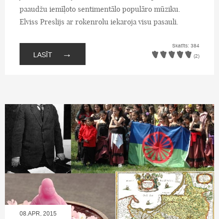
paaudžu iemīļoto sentimentālo populāro mūziku.
Elviss Preslijs ar rokenrolu iekaroja visu pasauli.
Skatīts: 384
→
LASĪT
(2)
08.APR, 2015