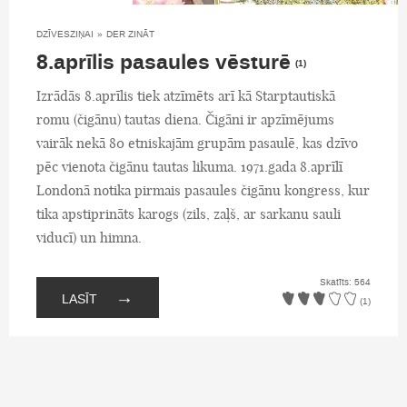
DZĪVESZIŅAI
»
DER ZINĀT
8.aprīlis pasaules vēsturē
(1)
Izrādās 8.aprīlis tiek atzīmēts arī kā Starptautiskā
romu (čigānu) tautas diena. Čigāni ir apzīmējums
vairāk nekā 80 etniskajām grupām pasaulē, kas dzīvo
pēc vienota čigānu tautas likuma. 1971.gada 8.aprīlī
Londonā notika pirmais pasaules čigānu kongress, kur
tika apstiprināts karogs (zils, zaļš, ar sarkanu sauli
viducī) un himna.
Skatīts: 564
→
LASĪT
(1)