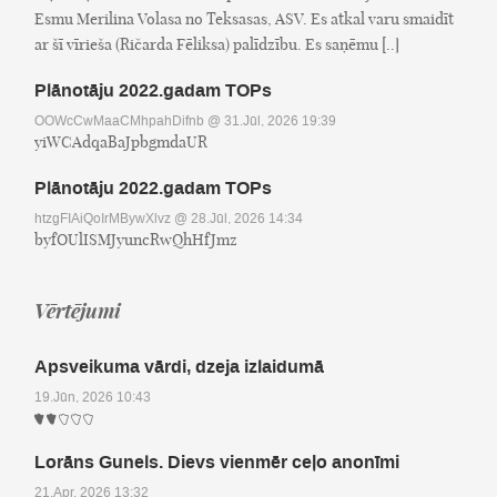
Esmu Merilina Volasa no Teksasas, ASV. Es atkal varu smaidīt
ar šī vīrieša (Ričarda Fēliksa) palīdzību. Es saņēmu [..]
Plānotāju 2022.gadam TOPs
OOWcCwMaaCMhpahDifnb
@ 31.Jūl, 2026 19:39
yiWCAdqaBaJpbgmdaUR
Plānotāju 2022.gadam TOPs
htzgFIAiQoIrMBywXlvz
@ 28.Jūl, 2026 14:34
byfOUlISMJyuncRwQhHfJmz
Vērtējumi
Apsveikuma vārdi, dzeja izlaidumā
19.Jūn, 2026 10:43
Lorāns Gunels. Dievs vienmēr ceļo anonīmi
21.Apr, 2026 13:32