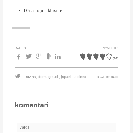
Dziļas upes klusi tek.
DALIES:
NOVĒRTĒ:
(
14
)
,
,
,
atziņa
domu graudi
japāņi
teiciens
SKATĪTS: 3400
komentāri