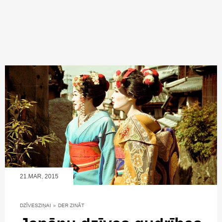
21.MAR, 2015
DZĪVESZIŅAI
»
DER ZINĀT