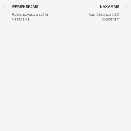
←
→
IEPRIEKŠĒJAIS
NĀKAMAIS
Raibie pavasara svētki
Kas jāzina par LED
Mežaparkā
spuldzītēm