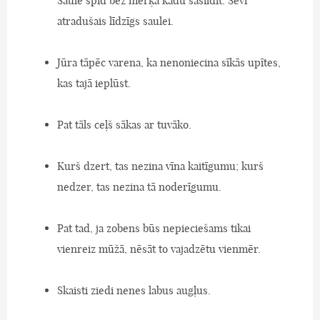
Saule spīd bez mērķa kādu sasildīt. Sevi
atradušais līdzīgs saulei.
Jūra tāpēc varena, ka nenoniecina sīkās upītes,
kas tajā ieplūst.
Pat tāls ceļš sākas ar tuvāko.
Kurš dzert, tas nezina vīna kaitīgumu; kurš
nedzer, tas nezina tā noderīgumu.
Pat tad, ja zobens būs nepieciešams tikai
vienreiz mūžā, nēsāt to vajadzētu vienmēr.
Skaisti ziedi nenes labus augļus.