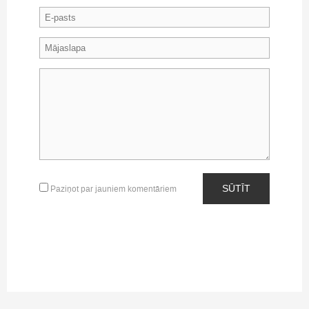
SŪTĪT
Paziņot par jauniem komentāriem