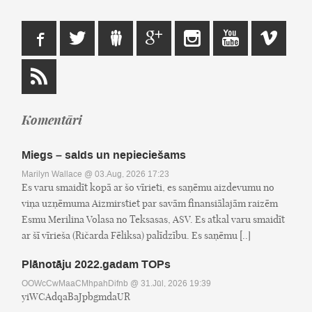
Komentāri
Miegs – salds un nepieciešams
Marilyn Wallace
@ 03.Aug, 2026 17:23
Es varu smaidīt kopā ar šo vīrieti, es saņēmu aizdevumu no
viņa uzņēmuma Aizmirstiet par savām finansiālajām raizēm
Esmu Merilina Volasa no Teksasas, ASV. Es atkal varu smaidīt
ar šī vīrieša (Ričarda Fēliksa) palīdzību. Es saņēmu [..]
Plānotāju 2022.gadam TOPs
OOWcCwMaaCMhpahDifnb
@ 31.Jūl, 2026 19:39
yiWCAdqaBaJpbgmdaUR