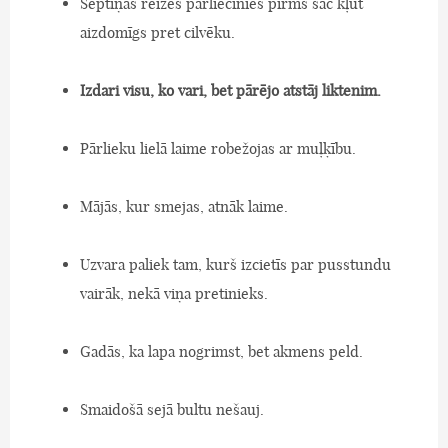
Septiņas reizes pārliecinies pirms sāc kļūt
aizdomīgs pret cilvēku.
Izdari visu, ko vari, bet pārējo atstāj liktenim.
Pārlieku lielā laime robežojas ar muļķību.
Mājās, kur smejas, atnāk laime.
Uzvara paliek tam, kurš izcietīs par pusstundu
vairāk, nekā viņa pretinieks.
Gadās, ka lapa nogrimst, bet akmens peld.
Smaidošā sejā bultu nešauj.