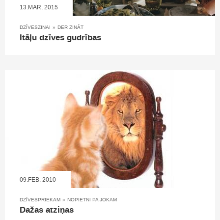
13.MAR, 2015
DZĪVESZIŅAI
»
DER ZINĀT
Itāļu dzīves gudrības
09.FEB, 2010
DZĪVESPRIEKAM
»
NOPIETNI PA JOKAM
Dažas atziņas