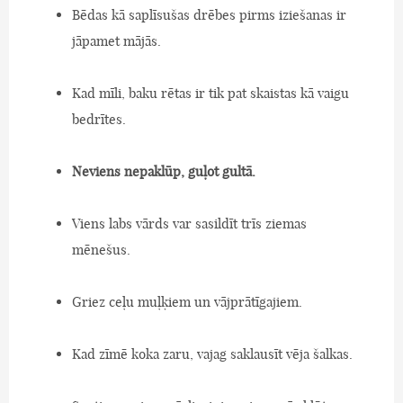
Bēdas kā saplīsušas drēbes pirms iziešanas ir
jāpamet mājās.
Kad mīli, baku rētas ir tik pat skaistas kā vaigu
bedrītes.
Neviens nepaklūp, guļot gultā.
Viens labs vārds var sasildīt trīs ziemas
mēnešus.
Griez ceļu muļķiem un vājprātīgajiem.
Kad zīmē koka zaru, vajag saklausīt vēja šalkas.