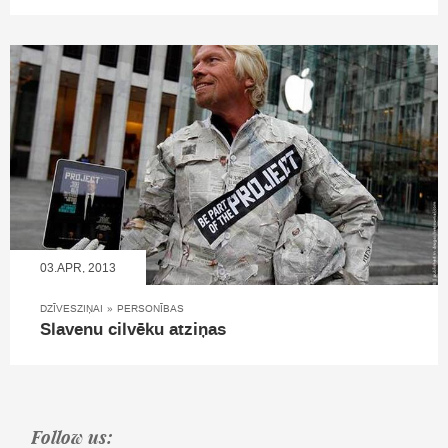
03.APR, 2013
DZĪVESZIŅAI
»
PERSONĪBAS
Slavenu cilvēku atziņas
Follow us: