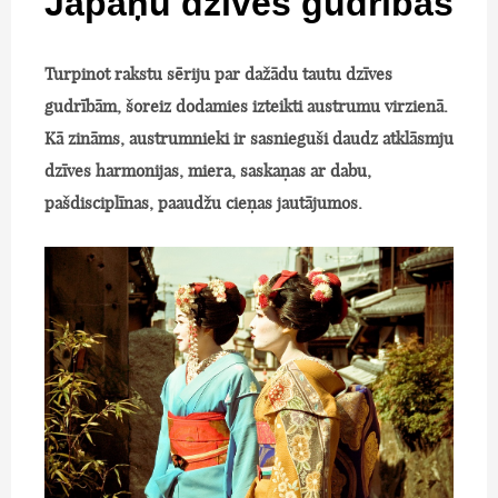
Japāņu dzīves gudrības
Turpinot rakstu sēriju par dažādu tautu dzīves
gudrībām, šoreiz dodamies izteikti austrumu virzienā.
Kā zināms, austrumnieki ir sasnieguši daudz atklāsmju
dzīves harmonijas, miera, saskaņas ar dabu,
pašdisciplīnas, paaudžu cieņas jautājumos.