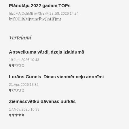
Plānotāju 2022.gadam TOPs
htzgFIAiQoIrMBywXlvz
@ 28.Jūl, 2026 14:34
byfOUlISMJyuncRwQhHfJmz
Vērtējumi
Apsveikuma vārdi, dzeja izlaidumā
19.Jūn, 2026 10:43
Lorāns Gunels. Dievs vienmēr ceļo anonīmi
21.Apr, 2026 13:32
Ziemassvētku dāvanas burkās
17.Nov, 2025 10:33