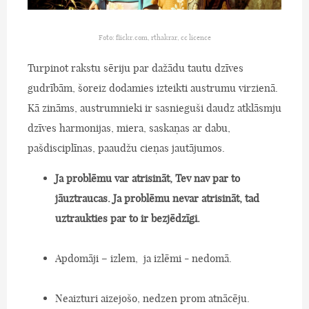
Foto: flickr.com, rthakrar, cc licence
Turpinot rakstu sēriju par dažādu tautu dzīves
gudrībām, šoreiz dodamies izteikti austrumu virzienā.
Kā zināms, austrumnieki ir sasnieguši daudz atklāsmju
dzīves harmonijas, miera, saskaņas ar dabu,
pašdisciplīnas, paaudžu cieņas jautājumos.
Ja problēmu var atrisināt, Tev nav par to
jāuztraucas. Ja problēmu nevar atrisināt, tad
uztraukties par to ir bezjēdzīgi.
Apdomāji – izlem, ja izlēmi - nedomā.
Neaizturi aizejošo, nedzen prom atnācēju.