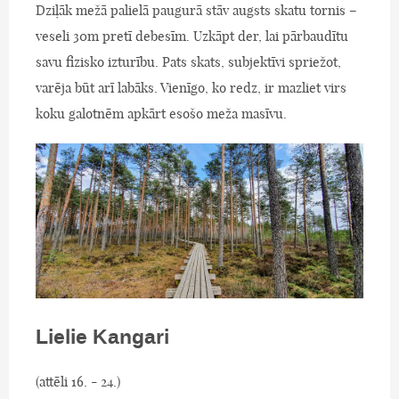
Dziļāk mežā palielā paugurā stāv augsts skatu tornis –
veseli 30m pretī debesīm. Uzkāpt der, lai pārbaudītu
savu fizisko izturību. Pats skats, subjektīvi spriežot,
varēja būt arī labāks. Vienīgo, ko redz, ir mazliet virs
koku galotnēm apkārt esošo meža masīvu.
Lielie Kangari
(attēli 16. - 24.)