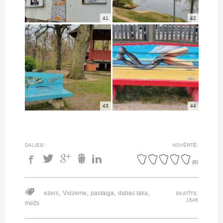
41
42
43
44
DALIES:
NOVĒRTĒ:
(
0
)
,
,
,
,
ezers
Vidzeme
pastaiga
dabas taka
SKATĪTS:
1546
mežs