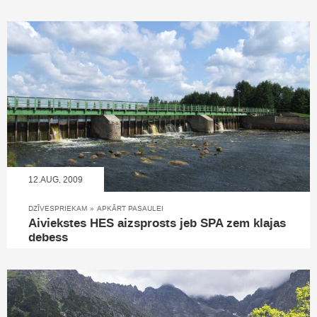
12.AUG, 2009
DZĪVESPRIEKAM
»
APKĀRT PASAULEI
Aiviekstes HES aizsprosts jeb SPA zem klajas
debess