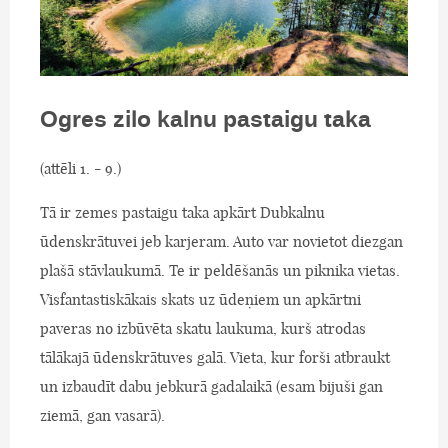
Ogres zilo kalnu pastaigu taka
(attēli 1. - 9.)
Tā ir zemes pastaigu taka apkārt Dubkalnu
ūdenskrātuvei jeb karjeram. Auto var novietot diezgan
plašā stāvlaukumā. Te ir peldēšanās un piknika vietas.
Visfantastiskākais skats uz ūdeņiem un apkārtni
paveras no izbūvēta skatu laukuma, kurš atrodas
tālākajā ūdenskrātuves galā. Vieta, kur forši atbraukt
un izbaudīt dabu jebkurā gadalaikā (esam bijuši gan
ziemā, gan vasarā).