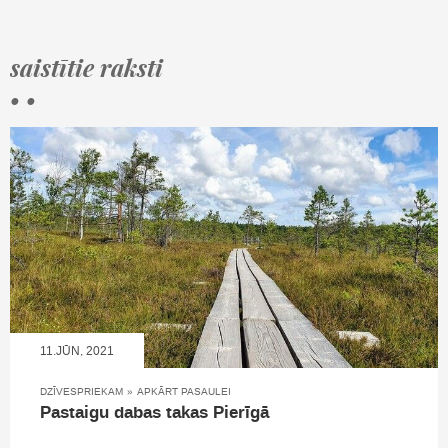
saistītie raksti
• •
11.JŪN, 2021
DZĪVESPRIEKAM
»
APKĀRT PASAULEI
Pastaigu dabas takas Pierīgā