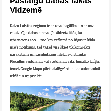
Pastaigu dabas takas
Vidzemē
Katrs Latvijas reģions ir ar savu bagātību un ar savu
raksturīgo dabas ainavu. Ja kādreiz likās, ka
izbrauciens 100 – 200 km attālumā no Rīgas ir kāds
īpašs notikums, tad tagad viss šķiet tik kompakts,
pārskatāms un sasniedzams nieka 1-2 stundās.
Piecelies sestdienas vai svētdienas rītā, iemalko kafiju,
iemet Google Maps pāris atslēgvārdus, lec automašīnā
iekšā un uz priekšu.