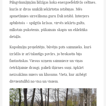
Pilngvīnmājiņām līdzīgas koka energoefektīvās celtnes,
kurās ir divas unikāli iekārtotas istabiņas. Mēs
apmetāmies sirreālisma guru Dali istabā. Interjers
apbilstošs – spilgtās krāsas, virvēs iekārta gulta,
mīkstais pukstenis, pūkainais skapis un eklektika
detaļās.
Kupolmāju projektējis, būvējis pats saimnieks, kurš
izrādās ir arī talantīgs pavārs, jo brokastis bija
fantastiskas. Viesus uzņem saimniece un viņas
četrkājainie draugi, palieli šķirnes suņi. Apkārt
neizsakāms miers un klusums. Vieta, kur aizbēgt
divvientulībā no visa un visiem.