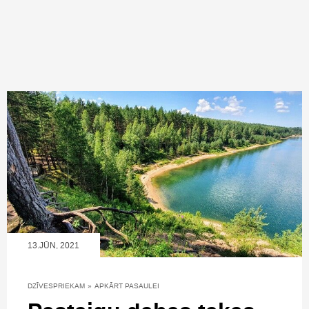
13.JŪN, 2021
DZĪVESPRIEKAM
»
APKĀRT PASAULEI