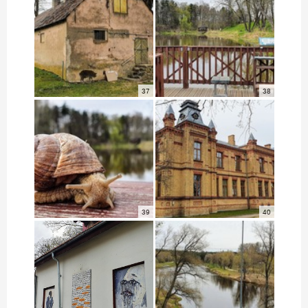
37
38
39
40