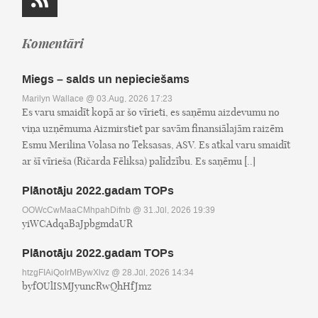
Komentāri
Miegs – salds un nepieciešams
Marilyn Wallace
@ 03.Aug, 2026 17:23
Es varu smaidīt kopā ar šo vīrieti, es saņēmu aizdevumu no
viņa uzņēmuma Aizmirstiet par savām finansiālajām raizēm
Esmu Merilina Volasa no Teksasas, ASV. Es atkal varu smaidīt
ar šī vīrieša (Ričarda Fēliksa) palīdzību. Es saņēmu [..]
Plānotāju 2022.gadam TOPs
OOWcCwMaaCMhpahDifnb
@ 31.Jūl, 2026 19:39
yiWCAdqaBaJpbgmdaUR
Plānotāju 2022.gadam TOPs
htzgFIAiQoIrMBywXlvz
@ 28.Jūl, 2026 14:34
byfOUlISMJyuncRwQhHfJmz