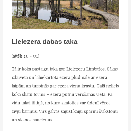
Lielezera dabas taka
(attēli 25. - 33.)
Tā ir koka pastaigu taka gar Lielezeru Limbažos. Sākas
izbūvētā un labiekārtotā ezera pludmalē ar ezera
laipām un turpinās gar ezera vienu krastu. Galā neliels
koka skatu tornis – ezera putnu vērošanas vieta. Pa
vidu takai tiltiņš, no kura skatoties var ūdenī vērot
zivju bariņus. Virs galvas sajust kaiju spārnu švīkstoņu
un skaņos saucienus.