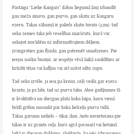
Pastaiga “Lielie Kangari” dabas liegumā ļauj izbaudīt
gan meža ainavu, gan purvu, gan skatu uz Kangaru
ezeru. Takas sākumā ir paliels skatu tornis (33m), tad
seko zemes taka jeb veselības maršruts, kurā var,
sekojot norādēm uz informatīvajiem dēļiem,
izvingroties gan fiziski, gan patrenēt smadzenes. Pie
ieejas našķu busiņš, ar iespēju vēsā laikā sasildīties ar
krūzīti tējas vai kafijas vai arī uzēst siltu zupu.
Tad seko izvēle, ja iesi pa kreisi, ceļš vedīs gar ezera
krastu, ja pa labi, tad uz purva taku. Abos gadījumos tā
ir kvalitatīva un diezgan plata koka laipa, kuru vienā
brīdī gribas nosaukt par koka lielceļu purva vidū.
Takas garums neliels – tikai 2km. Auto novietošana pie
takas ir uz grants ceļa, kurš agrā pavasarī vai lietainā
laikā ir diezgan dubļains, jārēķinās, ka pēc izbrauciena