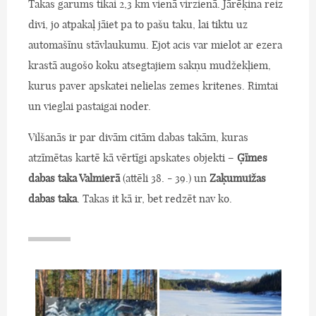
Takas garums tikai 2,3 km vienā virzienā. Jārēķina reiz
divi, jo atpakaļ jāiet pa to pašu taku, lai tiktu uz
automašīnu stāvlaukumu. Ejot acis var mielot ar ezera
krastā augošo koku atsegtajiem sakņu mudžekļiem,
kurus paver apskatei nelielas zemes kritenes. Rimtai
un vieglai pastaigai noder.
Vilšanās ir par divām citām dabas takām, kuras
atzīmētas kartē kā vērtīgi apskates objekti –
Ģīmes
dabas taka Valmierā
(attēli 38. - 39.) un
Zaķumuižas
dabas taka
. Takas it kā ir, bet redzēt nav ko.