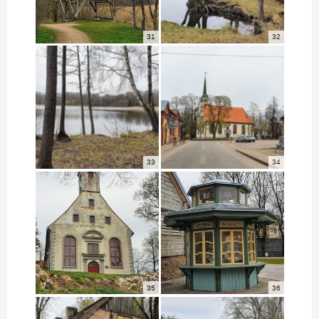
31
32
33
34
35
36