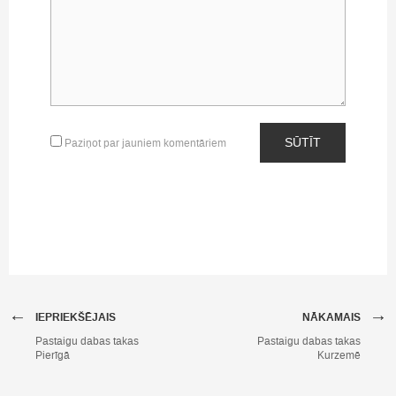
SŪTĪT
Paziņot par jauniem komentāriem
←
→
IEPRIEKŠĒJAIS
NĀKAMAIS
Pastaigu dabas takas
Pastaigu dabas takas
Pierīgā
Kurzemē