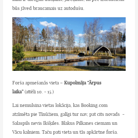
būs jāved braucamais uz autodušu.
Forša apmešanās vieta –
Kupolmāja “Ārpus
laika”
(attēli 10. - 15.)
Lai nemulsina vietas lokācija, kas Booking.com
atzīmēta pie Tīnūžiem, galīgi tur nav, pat cits novads -
Salaspils nevis Ikšķiles. Blakus Pilkanes ciemam un
Vācu kalniem. Taču pati vieta un tās apkārtne forša.