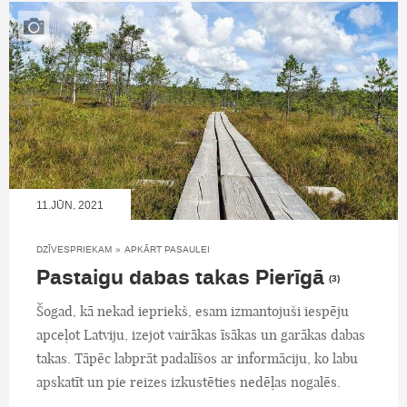
11.JŪN, 2021
DZĪVESPRIEKAM
»
APKĀRT PASAULEI
Pastaigu dabas takas Pierīgā
(3)
Šogad, kā nekad iepriekš, esam izmantojuši iespēju
apceļot Latviju, izejot vairākas īsākas un garākas dabas
takas. Tāpēc labprāt padalīšos ar informāciju, ko labu
apskatīt un pie reizes izkustēties nedēļas nogalēs.