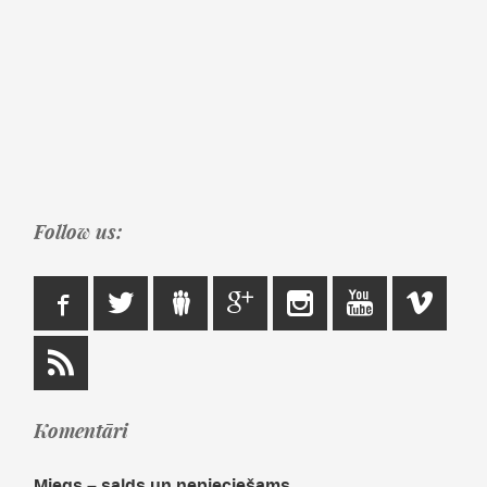
Follow us:
Komentāri
Miegs – salds un nepieciešams