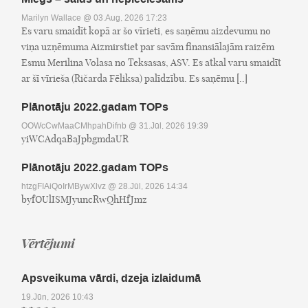
Marilyn Wallace
@ 03.Aug, 2026 17:23
Es varu smaidīt kopā ar šo vīrieti, es saņēmu aizdevumu no
viņa uzņēmuma Aizmirstiet par savām finansiālajām raizēm
Esmu Merilina Volasa no Teksasas, ASV. Es atkal varu smaidīt
ar šī vīrieša (Ričarda Fēliksa) palīdzību. Es saņēmu [..]
Plānotāju 2022.gadam TOPs
OOWcCwMaaCMhpahDifnb
@ 31.Jūl, 2026 19:39
yiWCAdqaBaJpbgmdaUR
Plānotāju 2022.gadam TOPs
htzgFIAiQoIrMBywXlvz
@ 28.Jūl, 2026 14:34
byfOUlISMJyuncRwQhHfJmz
Vērtējumi
Apsveikuma vārdi, dzeja izlaidumā
19.Jūn, 2026 10:43