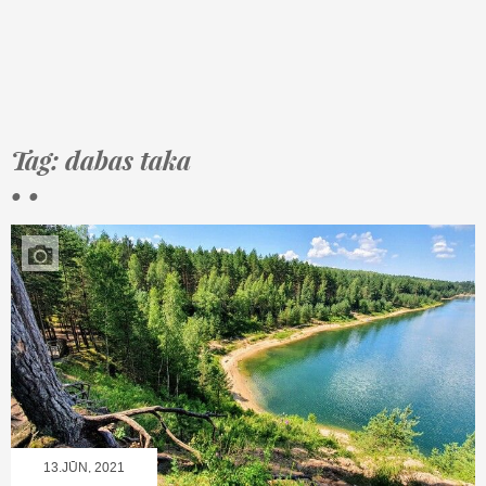
Tag: dabas taka
• •
13.JŪN, 2021