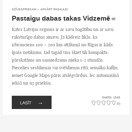
DZĪVESPRIEKAM
»
APKĀRT PASAULEI
Pastaigu dabas takas Vidzemē
(4)
Katrs Latvijas reģions ir ar savu bagātību un ar savu
raksturīgo dabas ainavu. Ja kādreiz likās, ka
izbrauciens 100 – 200 km attālumā no Rīgas ir kāds
īpašs notikums, tad tagad viss šķiet tik kompakts,
pārskatāms un sasniedzams nieka 1-2 stundās.
Piecelies sestdienas vai svētdienas rītā, iemalko kafiju,
iemet Google Maps pāris atslēgvārdus, lec automašīnā
iekšā un uz priekšu.
Skatīts: 1546
→
LASĪT
(0)