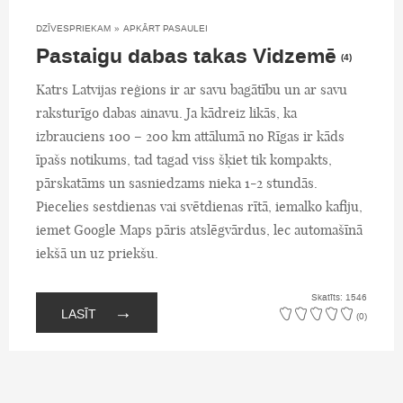
DZĪVESPRIEKAM
»
APKĀRT PASAULEI
Pastaigu dabas takas Vidzemē
(4)
Katrs Latvijas reģions ir ar savu bagātību un ar savu
raksturīgo dabas ainavu. Ja kādreiz likās, ka
izbrauciens 100 – 200 km attālumā no Rīgas ir kāds
īpašs notikums, tad tagad viss šķiet tik kompakts,
pārskatāms un sasniedzams nieka 1-2 stundās.
Piecelies sestdienas vai svētdienas rītā, iemalko kafiju,
iemet Google Maps pāris atslēgvārdus, lec automašīnā
iekšā un uz priekšu.
Skatīts: 1546
→
LASĪT
(0)