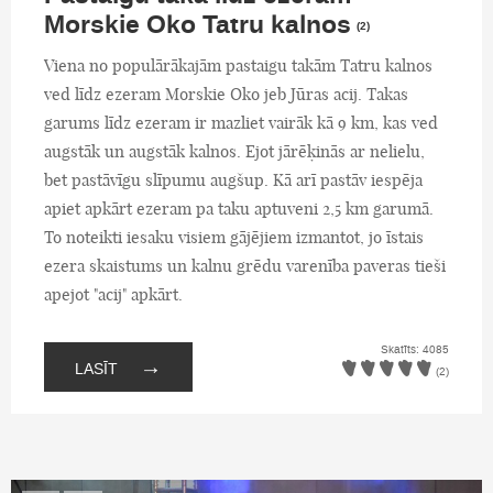
Morskie Oko Tatru kalnos
(2)
Viena no populārākajām pastaigu takām Tatru kalnos
ved līdz ezeram Morskie Oko jeb Jūras acij. Takas
garums līdz ezeram ir mazliet vairāk kā 9 km, kas ved
augstāk un augstāk kalnos. Ejot jārēķinās ar nelielu,
bet pastāvīgu slīpumu augšup. Kā arī pastāv iespēja
apiet apkārt ezeram pa taku aptuveni 2,5 km garumā.
To noteikti iesaku visiem gājējiem izmantot, jo īstais
ezera skaistums un kalnu grēdu varenība paveras tieši
apejot "acij" apkārt.
Skatīts: 4085
→
LASĪT
(2)