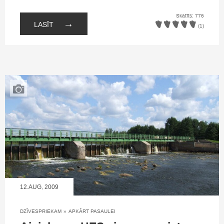
Skatīts: 776
→
LASĪT
(1)
12.AUG, 2009
DZĪVESPRIEKAM
»
APKĀRT PASAULEI