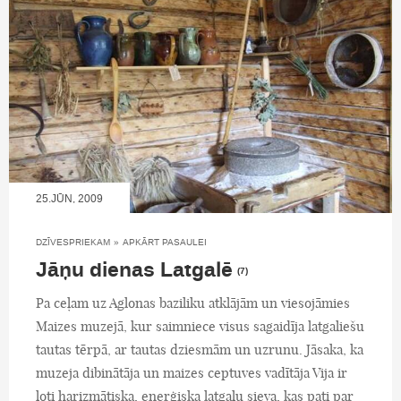
25.JŪN, 2009
DZĪVESPRIEKAM
»
APKĀRT PASAULEI
Jāņu dienas Latgalē
(7)
Pa ceļam uz Aglonas baziliku atklājām un viesojāmies
Maizes muzejā, kur saimniece visus sagaidīja latgaliešu
tautas tērpā, ar tautas dziesmām un uzrunu. Jāsaka, ka
muzeja dibinātāja un maizes ceptuves vadītāja Vija ir
ļoti harizmātiska, enerģiska latgaļu sieva, kas pati par