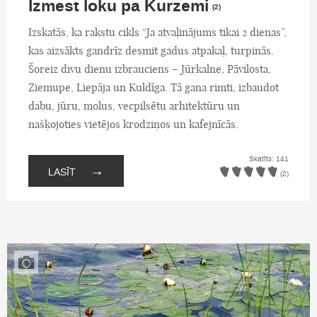
Izmest loku pa Kurzemi
(2)
Izskatās, ka rakstu cikls “Ja atvaļinājums tikai 2 dienas”,
kas aizsākts gandrīz desmit gadus atpakaļ, turpinās.
Šoreiz divu dienu izbrauciens – Jūrkalne, Pāvilosta,
Ziemupe, Liepāja un Kuldīga. Tā gana rimti, izbaudot
dabu, jūru, molus, vecpilsētu arhitektūru un
našķojoties vietējos krodziņos un kafejnīcās.
Skatīts: 141
→
LASĪT
(2)