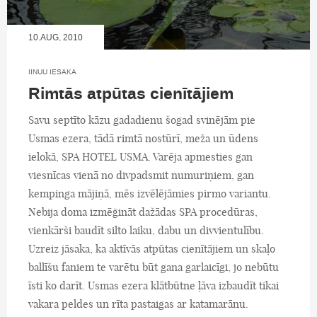
10.AUG, 2010
IINUU IESAKA
Rimtās atpūtas cienītājiem
Savu septīto kāzu gadadienu šogad svinējām pie
Usmas ezera, tādā rimtā nostūrī, meža un ūdens
ielokā, SPA HOTEL USMA. Varēja apmesties gan
viesnīcas vienā no divpadsmit numuriņiem, gan
kempinga mājiņā, mēs izvēlējāmies pirmo variantu.
Nebija doma izmēģināt dažādas SPA procedūras,
vienkārši baudīt silto laiku, dabu un divvientulību.
Uzreiz jāsaka, ka aktīvās atpūtas cienītājiem un skaļo
ballīšu faniem te varētu būt gana garlaicīgi, jo nebūtu
īsti ko darīt. Usmas ezera klātbūtne ļāva izbaudīt tikai
vakara peldes un rīta pastaigas ar katamarānu.