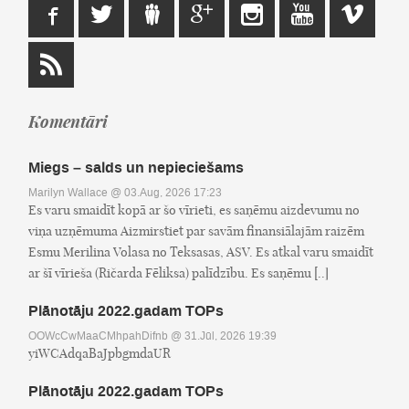
Komentāri
Miegs – salds un nepieciešams
Marilyn Wallace
@ 03.Aug, 2026 17:23
Es varu smaidīt kopā ar šo vīrieti, es saņēmu aizdevumu no
viņa uzņēmuma Aizmirstiet par savām finansiālajām raizēm
Esmu Merilina Volasa no Teksasas, ASV. Es atkal varu smaidīt
ar šī vīrieša (Ričarda Fēliksa) palīdzību. Es saņēmu [..]
Plānotāju 2022.gadam TOPs
OOWcCwMaaCMhpahDifnb
@ 31.Jūl, 2026 19:39
yiWCAdqaBaJpbgmdaUR
Plānotāju 2022.gadam TOPs