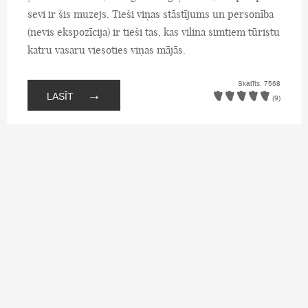
sevi ir šis muzejs. Tieši viņas stāstījums un personība
(nevis ekspozīcija) ir tieši tas, kas vilina simtiem tūristu
katru vasaru viesoties viņas mājās.
Skatīts: 7568
→
LASĪT
(9)