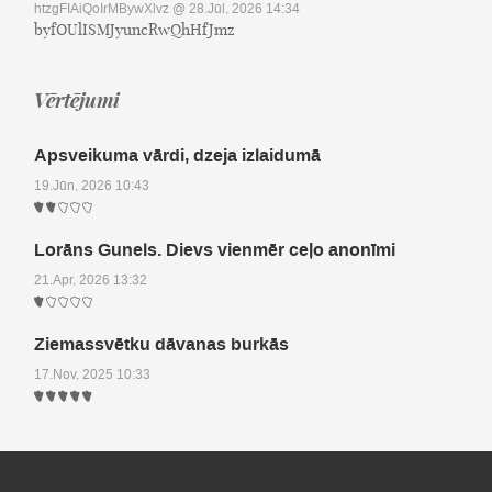
htzgFIAiQoIrMBywXlvz
@ 28.Jūl, 2026 14:34
byfOUlISMJyuncRwQhHfJmz
Vērtējumi
Apsveikuma vārdi, dzeja izlaidumā
19.Jūn, 2026 10:43
Lorāns Gunels. Dievs vienmēr ceļo anonīmi
21.Apr, 2026 13:32
Ziemassvētku dāvanas burkās
17.Nov, 2025 10:33