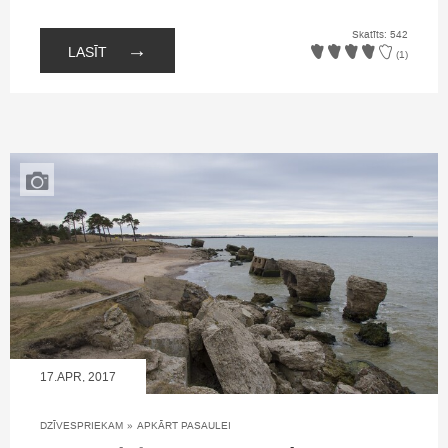
Skatīts: 542
→
LASĪT
(1)
17.APR, 2017
DZĪVESPRIEKAM
»
APKĀRT PASAULEI