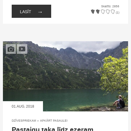
Skatīts: 2856
→
LASĪT
(1)
01.AUG, 2018
DZĪVESPRIEKAM
»
APKĀRT PASAULEI
Pastaigu taka līdz ezeram