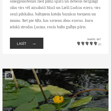
sniegpukstenīši zied pilnā sparā un debesis bezgalīgi
zilas virs vēl aizsalušā Mazā un Lielā Ludzas ezera, virs
senā pilskalna, baltajiem katoļu baznīcas torņiem un
mums. Bet pie tilta, kas savieno abus ezerus, kuru
ielokā atrodas Ļucina, rosās balto gulbju pāris.
Skatīts: 967
→
LASĪT
(2)