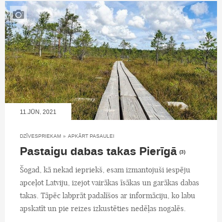
11.JŪN, 2021
DZĪVESPRIEKAM
»
APKĀRT PASAULEI
Pastaigu dabas takas Pierīgā
(3)
Šogad, kā nekad iepriekš, esam izmantojuši iespēju
apceļot Latviju, izejot vairākas īsākas un garākas dabas
takas. Tāpēc labprāt padalīšos ar informāciju, ko labu
apskatīt un pie reizes izkustēties nedēļas nogalēs.