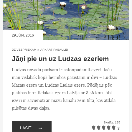
29.JŪN, 2016
DZĪVESPRIEKAM
»
APKĀRT PASAULEI
Jāņi pie un uz Ludzas ezeriem
Ludzas novadā pavisam ir astoņpadsmit ezeri, taču
man vislabāk kopš bērnības pazīstami ir divi – Ludzas
Mazais ezers un Ludzas Lielais ezers. Pēdējais pēc
platības ir 17. lielākais ezers Latvijā ar 8,46 km2. Abi
ezeri ir savienoti ar mazu kanālu zem tilta, kas atdala
pilsētas divas daļas.
Skatīts: 195
→
LASĪT
(3)