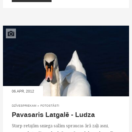
06.APR, 2012
DZĪVESPRIEKAM
»
FOTOSTĀSTI
Pavasaris Latgalē - Ludza
Starp retajām sniega salām spraucas ārā zaļi asni,