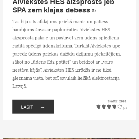
Aiviekstes HES aizsprosts jeb
SPA zem klajas debess
(2)
Tas bija īsts atklājums priekš manis un patiess
baudījums šovasar paplunčāties Aiviekstes HES
aizsprosta pakājē un pastāvēt zem ūdens spiediena
radītā spēcīgā ūdenskrituma. Turklāt Aiviekstes upe
paredz ūdens priekus dažādu dziļumu piekritējiem,
sākot no „ūdens līdz potītei” un beidzot ar „vairs
nestāvu kājās”. Aiviekstes HES izrādās ir ne tikai
gleznaina vieta, bet arī savulaik lielākā elektrostacija
Latvijā.
Skatīts: 2991
→
LASĪT
(3)