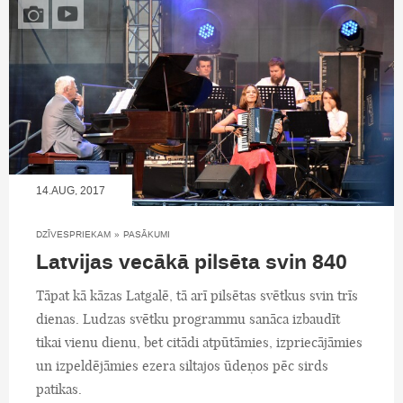
14.AUG, 2017
DZĪVESPRIEKAM
»
PASĀKUMI
Latvijas vecākā pilsēta svin 840
Tāpat kā kāzas Latgalē, tā arī pilsētas svētkus svin trīs
dienas. Ludzas svētku programmu sanāca izbaudīt
tikai vienu dienu, bet citādi atpūtāmies, izpriecājāmies
un izpeldējāmies ezera siltajos ūdeņos pēc sirds
patikas.