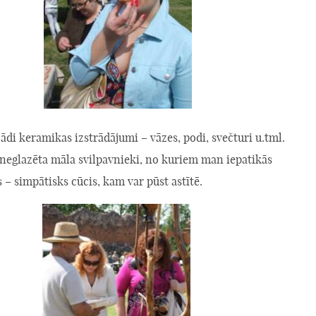
di keramikas izstrādājumi – vāzes, podi, svečturi u.tml.
 neglazēta māla svilpavnieki, no kuriem man iepatikās
s – simpātisks cūcis, kam var pūst astītē.