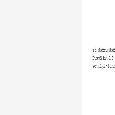
Te dažnedažā
Plašā izvēlē
sevišķi vien