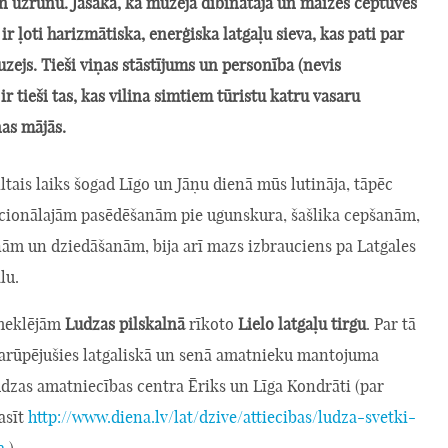
 uzrunu. Jāsaka, ka muzeja dibinātāja un maizes ceptuves
 ir ļoti harizmātiska, enerģiska latgaļu sieva, kas pati par
muzejs. Tieši viņas stāstījums un personība (nevis
 ir tieši tas, kas vilina simtiem tūristu katru vasaru
ņas mājās.
iltais laiks šogad Līgo un Jāņu dienā mūs lutināja, tāpēc
icionālajām pasēdēšanām pie ugunskura, šašlika cepšanām,
nām un dziedāšanām, bija arī mazs izbrauciens pa Latgales
lu.
eklējām
Ludzas pilskalnā
rīkoto
Lielo latgaļu tirgu
. Par tā
 parūpējušies latgaliskā un senā amatnieku mantojuma
udzas amatniecības centra Ēriks un Līga Kondrāti (par
asīt
http://www.diena.lv/lat/dzive/attiecibas/ludza-svetki-
a
).