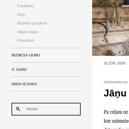
Pasākumi
Deja
Nopietni pa jokam
Idejas mājai
Fotostāsti
BIZNESA GURU
25.JŪN, 2009
IT GURU
DZĪVESPRIEKAM
IINUU IESAKA
Jāņu 
Pa ceļam uz
kur saimniec