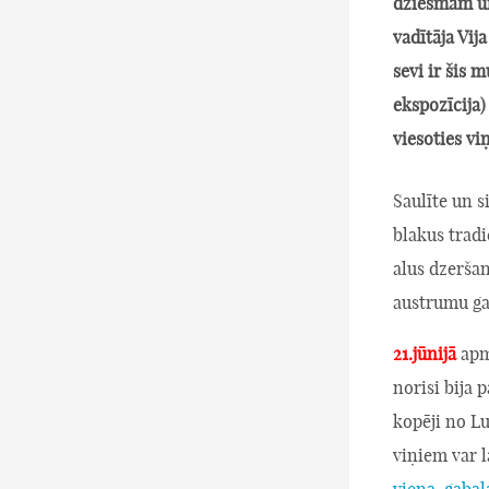
dziesmām un
vadītāja Vija
sevi ir šis 
ekspozīcija)
viesoties vi
Saulīte un s
blakus trad
alus dzerša
austrumu ga
21.jūnijā
apm
norisi bija
kopēji no L
viņiem var l
viena-gabal