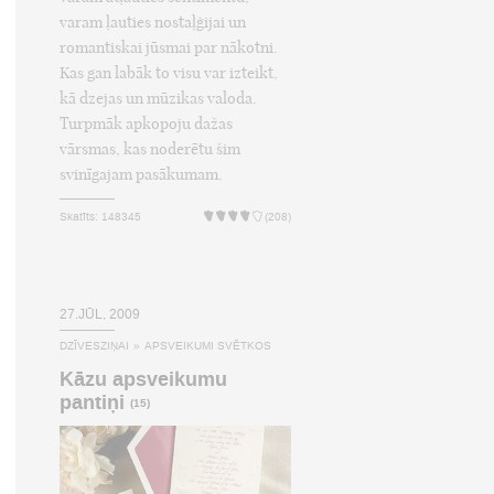
varam ļauties nostaļģijai un
romantiskai jūsmai par nākotni.
Kas gan labāk to visu var izteikt,
kā dzejas un mūzikas valoda.
Turpmāk apkopoju dažas
vārsmas, kas noderētu šim
svinīgajam pasākumam.
Skatīts: 148345
(208)
27.JŪL, 2009
DZĪVESZIŅAI
»
APSVEIKUMI SVĒTKOS
Kāzu apsveikumu
pantiņi
(15)