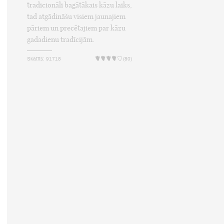
tradicionāli bagātākais kāzu laiks,
tad atgādināšu visiem jaunajiem
pāriem un precētajiem par kāzu
gadadienu tradīcijām.
Skatīts: 91718
(80)