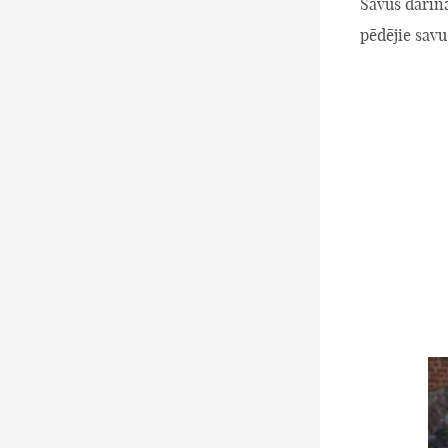
Savus darinā
pēdējie savu