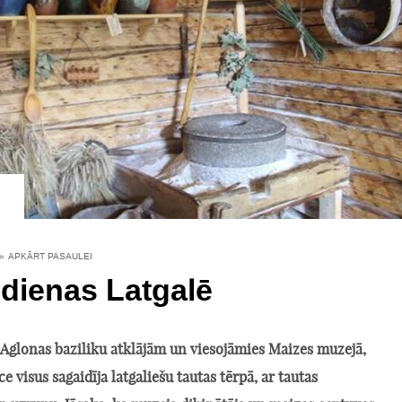
»
APKĀRT PASAULEI
dienas Latgalē
 Aglonas baziliku atklājām un viesojāmies Maizes muzejā,
e visus sagaidīja latgaliešu tautas tērpā, ar tautas