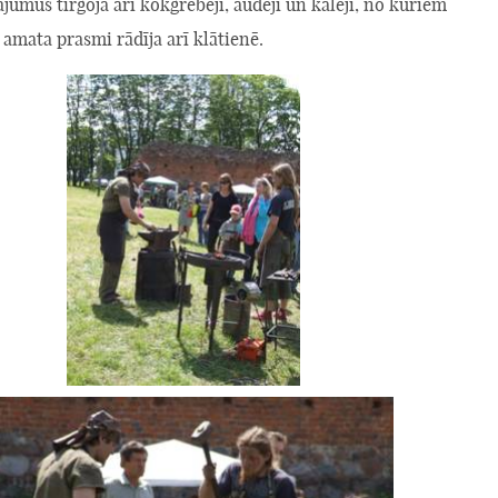
jumus tirgoja arī kokgrebēji, audēji un kalēji, no kuriem
 amata prasmi rādīja arī klātienē.