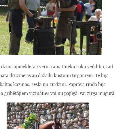
tirdziņa apmeklētāji vēroja amatnieku roku veiklību, tad
atā drūzmējās ap dažādu kustoņu tirgoņiem. Te bija
altas kaziņas, seski un zirdziņi. Paprāva rinda bija
no gribētājiem vizināties vai nu pajūgā, vai zirga mugurā.