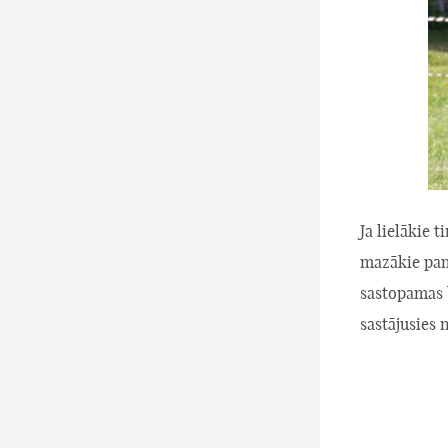
Ja lielākie 
mazākie pam
sastopamas b
sastājusies 