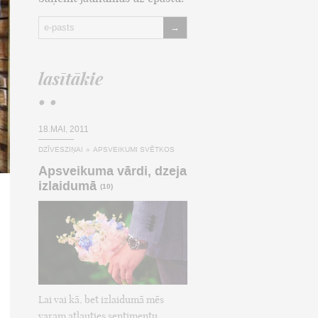
→
lasītākie
• •
18.MAI, 2011
DZĪVESZIŅAI
»
APSVEIKUMI SVĒTKOS
Apsveikuma vārdi, dzeja
izlaidumā
(10)
Lai vai kā, bet izlaidumā mēs
varam atļauties sentimentu,