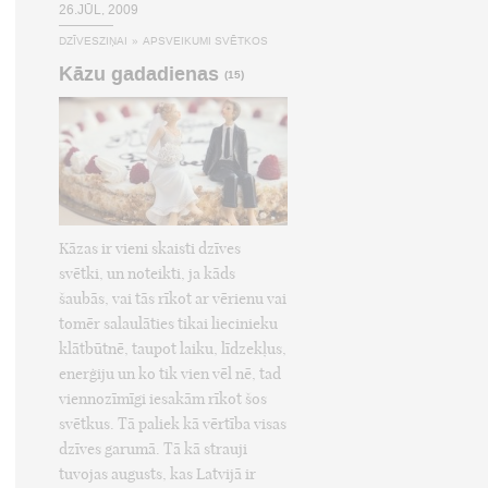
26.JŪL, 2009
DZĪVESZIŅAI
»
APSVEIKUMI SVĒTKOS
Kāzu gadadienas
(15)
Kāzas ir vieni skaisti dzīves
svētki, un noteikti, ja kāds
šaubās, vai tās rīkot ar vērienu vai
tomēr salaulāties tikai liecinieku
klātbūtnē, taupot laiku, līdzekļus,
enerģiju un ko tik vien vēl nē, tad
viennozīmīgi iesakām rīkot šos
svētkus. Tā paliek kā vērtība visas
dzīves garumā. Tā kā strauji
tuvojas augusts, kas Latvijā ir