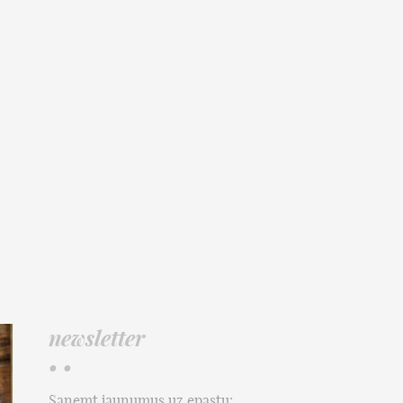
newsletter
• •
Saņemt jaunumus uz epastu: