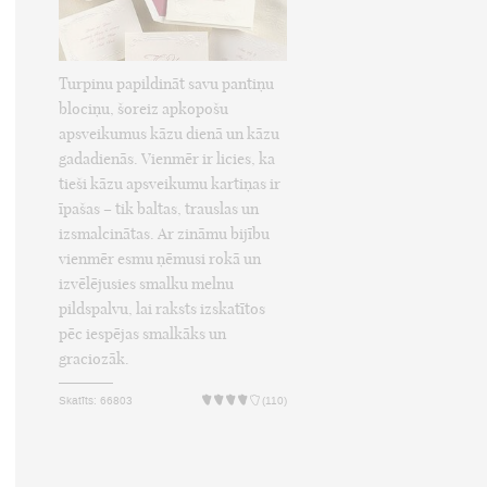
Turpinu papildināt savu pantiņu
blociņu, šoreiz apkopošu
apsveikumus kāzu dienā un kāzu
gadadienās. Vienmēr ir licies, ka
tieši kāzu apsveikumu kartiņas ir
īpašas – tik baltas, trauslas un
izsmalcinātas. Ar zināmu bijību
vienmēr esmu ņēmusi rokā un
izvēlējusies smalku melnu
pildspalvu, lai raksts izskatītos
pēc iespējas smalkāks un
graciozāk.
Skatīts: 66803
(110)