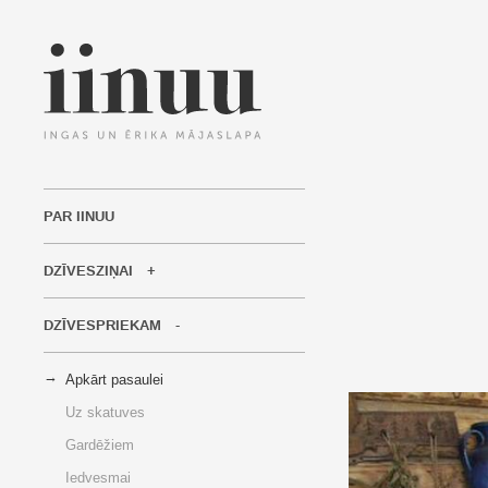
PAR IINUU
DZĪVESZIŅAI
DZĪVESPRIEKAM
Apkārt pasaulei
Uz skatuves
Gardēžiem
Iedvesmai