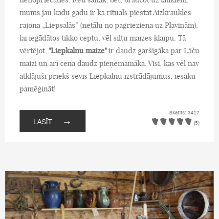
mums jau kādu gadu ir kā rituāls piestāt Aizkraukles
rajona „Liepsalās” (netālu no pagrieziena uz Pļaviņām),
lai iegādātos tikko ceptu, vēl siltu maizes klaipu. Tā
vērtējot,
"Liepkalnu maize"
ir daudz garšīgāka par Lāču
maizi un arī cena daudz pieņemamāka. Visi, kas vēl nav
atklājuši priekš sevis Liepkalnu izstrādājumus, iesaku
pamēģināt!
Skatīts: 3417
→
LASĪT
(5)