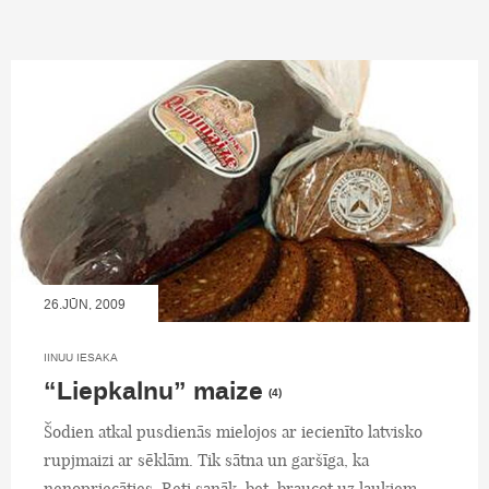
26.JŪN, 2009
IINUU IESAKA
“Liepkalnu” maize
(4)
Šodien atkal pusdienās mielojos ar iecienīto latvisko
rupjmaizi ar sēklām. Tik sātna un garšīga, ka
nenopriecāties. Reti sanāk, bet, braucot uz laukiem,