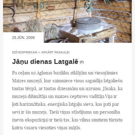
25.JŪN, 2009
DZĪVESPRIEKAM
»
APKĀRT PASAULEI
Jāņu dienas Latgalē
(7)
Pa ceļam uz Aglonas baziliku atklājām un viesojāmies
Maizes muzejā, kur saimniece visus sagaidīja latgaliešu
tautas tērpā, ar tautas dziesmām un uzrunu. Jāsaka, ka
muzeja dibinātāja un maizes ceptuves vadītāja Vija ir
ļoti harizmātiska, enerģiska latgaļu sieva, kas pati par
sevi ir šis muzejs. Tieši viņas stāstījums un personība
(nevis ekspozīcija) ir tieši tas, kas vilina simtiem tūristu
katru vasaru viesoties viņas mājās.