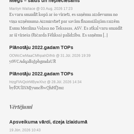
Miegs – salds un nepieciešams
Marilyn Wallace
@ 03.Aug, 2026 17:23
Es varu smaidīt kopā ar šo vīrieti, es saņēmu aizdevumu no
viņa uzņēmuma Aizmirstiet par savām finansiālajām raizēm
Esmu Merilina Volasa no Teksasas, ASV. Es atkal varu smaidīt
ar šī vīrieša (Ričarda Fēliksa) palīdzību. Es saņēmu [..]
Plānotāju 2022.gadam TOPs
OOWcCwMaaCMhpahDifnb
@ 31.Jūl, 2026 19:39
yiWCAdqaBaJpbgmdaUR
Plānotāju 2022.gadam TOPs
htzgFIAiQoIrMBywXlvz
@ 28.Jūl, 2026 14:34
byfOUlISMJyuncRwQhHfJmz
Vērtējumi
Apsveikuma vārdi, dzeja izlaidumā
19.Jūn, 2026 10:43