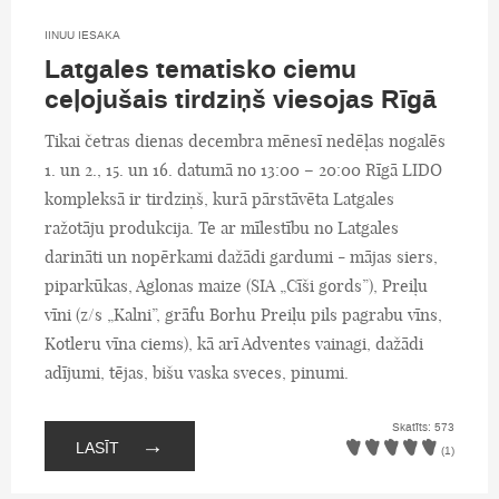
IINUU IESAKA
Latgales tematisko ciemu
ceļojušais tirdziņš viesojas Rīgā
Tikai četras dienas decembra mēnesī nedēļas nogalēs
1. un 2., 15. un 16. datumā no 13:00 – 20:00 Rīgā LIDO
kompleksā ir tirdziņš, kurā pārstāvēta Latgales
ražotāju produkcija. Te ar mīlestību no Latgales
darināti un nopērkami dažādi gardumi - mājas siers,
piparkūkas, Aglonas maize (SIA „Cīši gords”), Preiļu
vīni (z/s „Kalni”, grāfu Borhu Preiļu pils pagrabu vīns,
Kotleru vīna ciems), kā arī Adventes vainagi, dažādi
adījumi, tējas, bišu vaska sveces, pinumi.
Skatīts: 573
→
LASĪT
(1)