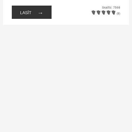
Skatīts: 7568
→
LASĪT
(9)