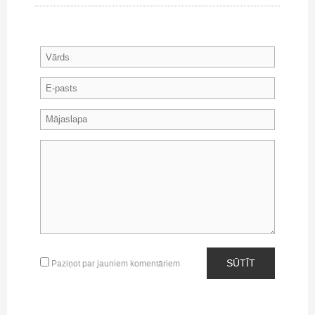
SŪTĪT
Paziņot par jauniem komentāriem