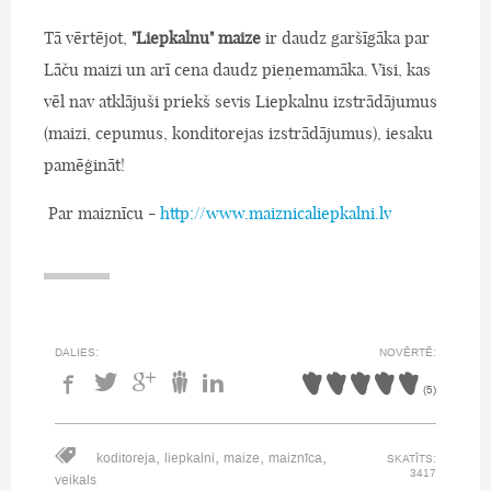
Tā vērtējot,
"Liepkalnu" maize
ir daudz garšīgāka par
Lāču maizi un arī cena daudz pieņemamāka. Visi, kas
vēl nav atklājuši priekš sevis Liepkalnu izstrādājumus
(maizi, cepumus, konditorejas izstrādājumus), iesaku
pamēģināt!
Par maiznīcu -
http://www.maiznicaliepkalni.lv
DALIES:
NOVĒRTĒ:
(
5
)
,
,
,
,
koditoreja
liepkalni
maize
maiznīca
SKATĪTS:
3417
veikals