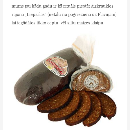
mums jau kādu gadu ir kā rituāls piestāt Aizkraukles
rajona „Liepsalās” (netālu no pagrieziena uz Pļaviņām),
lai iegādātos tikko ceptu, vēl siltu maizes klaipu.