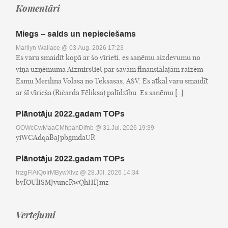
Komentāri
Miegs – salds un nepieciešams
Marilyn Wallace
@ 03.Aug, 2026 17:23
Es varu smaidīt kopā ar šo vīrieti, es saņēmu aizdevumu no
viņa uzņēmuma Aizmirstiet par savām finansiālajām raizēm
Esmu Merilina Volasa no Teksasas, ASV. Es atkal varu smaidīt
ar šī vīrieša (Ričarda Fēliksa) palīdzību. Es saņēmu [..]
Plānotāju 2022.gadam TOPs
OOWcCwMaaCMhpahDifnb
@ 31.Jūl, 2026 19:39
yiWCAdqaBaJpbgmdaUR
Plānotāju 2022.gadam TOPs
htzgFIAiQoIrMBywXlvz
@ 28.Jūl, 2026 14:34
byfOUlISMJyuncRwQhHfJmz
Vērtējumi