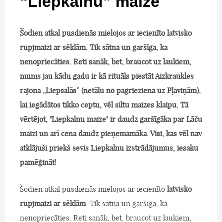
“Liepkalnu” maize
Šodien atkal pusdienās mielojos ar iecienīto latvisko
rupjmaizi ar sēklām. Tik sātna un garšīga, ka
nenopriecāties. Reti sanāk, bet, braucot uz laukiem,
mums jau kādu gadu ir kā rituāls piestāt Aizkraukles
rajona „Liepsalās” (netālu no pagrieziena uz Pļaviņām),
lai iegādātos tikko ceptu, vēl siltu maizes klaipu. Tā
vērtējot,
"Liepkalnu maize"
ir daudz garšīgāka par Lāču
maizi un arī cena daudz pieņemamāka. Visi, kas vēl nav
atklājuši priekš sevis Liepkalnu izstrādājumus, iesaku
pamēģināt!
Šodien atkal pusdienās mielojos ar iecienīto
latvisko
rupjmaizi ar sēklām
. Tik sātna un garšīga, ka
nenopriecāties. Reti sanāk, bet, braucot uz laukiem,