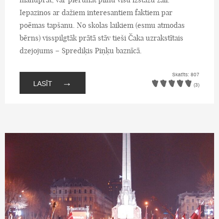
Iepazinos ar dažiem interesantiem faktiem par
poēmas tapšanu. No skolas laikiem (esmu atmodas
bērns) visspilgtāk prātā stāv tieši Čaka uzrakstītais
dzejojums – Sprediķis Piņķu baznīcā.
Skatīts: 807
→
LASĪT
(3)