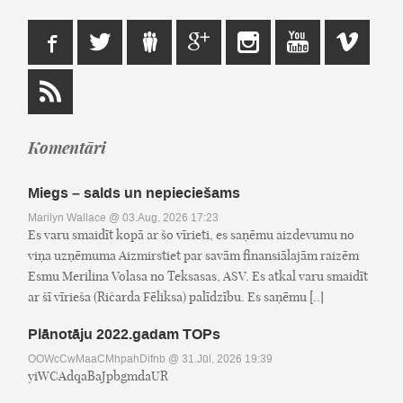
Komentāri
Miegs – salds un nepieciešams
Marilyn Wallace
@ 03.Aug, 2026 17:23
Es varu smaidīt kopā ar šo vīrieti, es saņēmu aizdevumu no
viņa uzņēmuma Aizmirstiet par savām finansiālajām raizēm
Esmu Merilina Volasa no Teksasas, ASV. Es atkal varu smaidīt
ar šī vīrieša (Ričarda Fēliksa) palīdzību. Es saņēmu [..]
Plānotāju 2022.gadam TOPs
OOWcCwMaaCMhpahDifnb
@ 31.Jūl, 2026 19:39
yiWCAdqaBaJpbgmdaUR