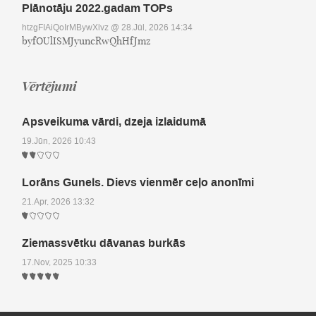
Plānotāju 2022.gadam TOPs
htzgFIAiQoIrMBywXlvz
@ 28.Jūl, 2026 14:34
byfOUlISMJyuncRwQhHfJmz
Vērtējumi
Apsveikuma vārdi, dzeja izlaidumā
19.Jūn, 2026 10:43
Lorāns Gunels. Dievs vienmēr ceļo anonīmi
21.Apr, 2026 13:32
Ziemassvētku dāvanas burkās
17.Nov, 2025 10:33