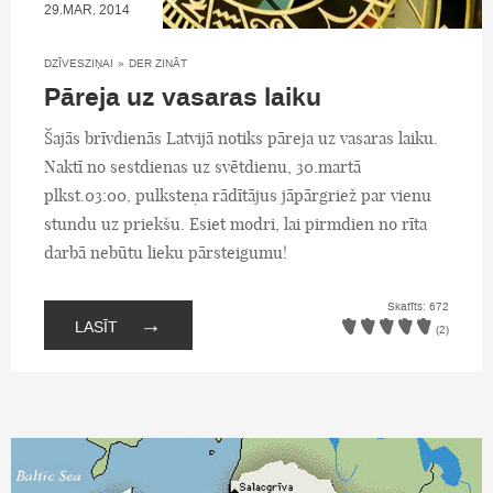
29.MAR, 2014
DZĪVESZIŅAI
»
DER ZINĀT
Pāreja uz vasaras laiku
Šajās brīvdienās Latvijā notiks pāreja uz vasaras laiku.
Naktī no sestdienas uz svētdienu, 30.martā
plkst.03:00, pulksteņa rādītājus jāpārgriež par vienu
stundu uz priekšu. Esiet modri, lai pirmdien no rīta
darbā nebūtu lieku pārsteigumu!
Skatīts: 672
→
LASĪT
(2)