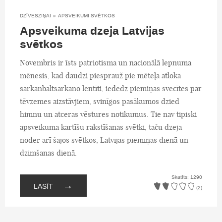
DZĪVESZIŅAI
»
APSVEIKUMI SVĒTKOS
Apsveikuma dzeja Latvijas
svētkos
Novembris ir īsts patriotisma un nacionālā lepnuma
mēnesis, kad daudzi piesprauž pie mēteļa atloka
sarkanbaltsarkano lentīti, iededz piemiņas svecītes par
tēvzemes aizstāvjiem, svinīgos pasākumos dzied
himnu un atceras vēstures notikumus. Tie nav tipiski
apsveikuma kartīšu rakstīšanas svētki, taču dzeja
noder arī šajos svētkos, Latvijas piemiņas dienā un
dzimšanas dienā.
Skatīts: 1290
→
LASĪT
(2)