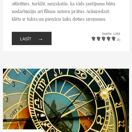
attīstīties, turklāt, neizskatās, ka šāds jautājums būtu
nodarbinājis arī filmas autoru prātus. Acīmredzot,
klēts ir tukša un pienācis laiks doties sirojumos.
Skatīts: 1365
→
LASĪT
(3)