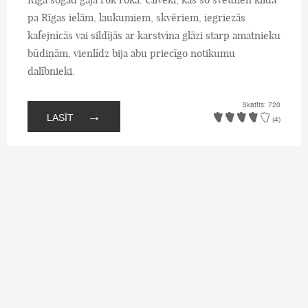
pa Rīgas ielām, laukumiem, skvēriem, iegriezās
kafejnīcās vai sildījās ar karstvīna glāzi starp amatnieku
būdiņām, vienlīdz bija abu priecīgo notikumu
dalībnieki.
Skatīts: 720
→
LASĪT
(4)