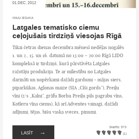
01.DEC, 2012
IINUU IESAKA
Latgales tematisko ciemu
ceļojušais tirdziņš viesojas Rīgā
Tikai četras dienas decembra mēnesī nedēļas nogalēs
1. un 2., 15. un 16. datumā no 13:00 – 20:00 Rīgā LIDO
kompleksā ir tirdziņš, kurā pārstāvēta Latgales
ražotāju produkcija. Te ar mīlestību no Latgales
darināti un nopērkami dažādi gardumi - mājas siers,
piparkūkas, Aglonas maize (SIA „Cīši gords”), Preiļu
vīni (z/s „Kalni”, grāfu Borhu Preiļu pils pagrabu vīns,
Kotleru vīna ciems), kā arī Adventes vainagi, dažādi
adījumi, tējas, bišu vaska sveces, pinumi.
Skatīts: 573
→
LASĪT
(1)