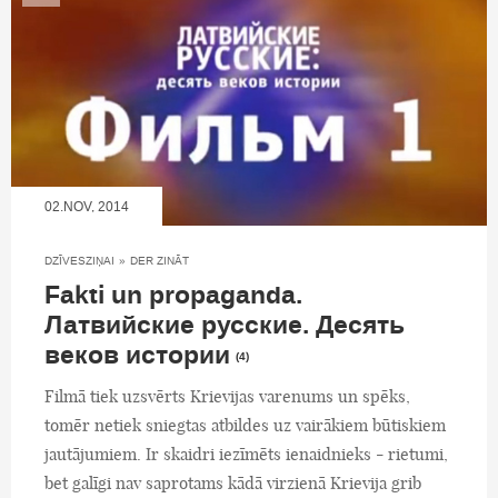
02.NOV, 2014
DZĪVESZIŅAI
»
DER ZINĀT
Fakti un propaganda.
Латвийские русские. Десять
веков истории
(4)
Filmā tiek uzsvērts Krievijas varenums un spēks,
tomēr netiek sniegtas atbildes uz vairākiem būtiskiem
jautājumiem. Ir skaidri iezīmēts ienaidnieks - rietumi,
bet galīgi nav saprotams kādā virzienā Krievija grib