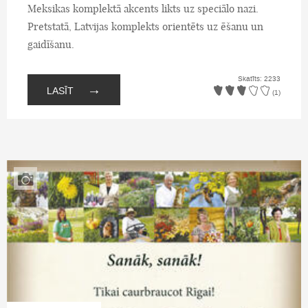
Meksikas komplektā akcents likts uz speciālo nazi.
Pretstatā, Latvijas komplekts orientēts uz ēšanu un
gaidīšanu.
Skatīts: 2233
→
LASĪT
(1)