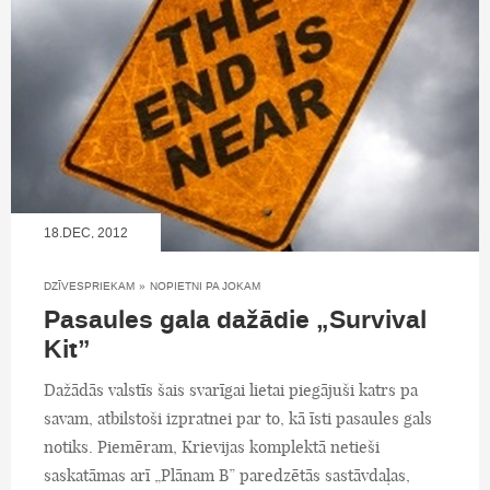
18.DEC, 2012
DZĪVESPRIEKAM
»
NOPIETNI PA JOKAM
Pasaules gala dažādie „Survival
Kit”
Dažādās valstīs šais svarīgai lietai piegājuši katrs pa
savam, atbilstoši izpratnei par to, kā īsti pasaules gals
notiks. Piemēram, Krievijas komplektā netieši
saskatāmas arī „Plānam B” paredzētās sastāvdaļas,