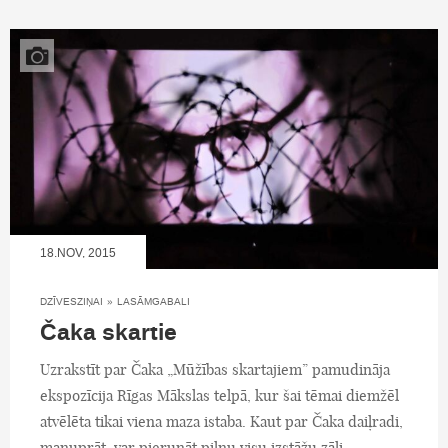
18.NOV, 2015
DZĪVESZIŅAI
»
LASĀMGABALI
Čaka skartie
Uzrakstīt par Čaka „Mūžības skartajiem” pamudināja
ekspozīcija Rīgas Mākslas telpā, kur šai tēmai diemžēl
atvēlēta tikai viena maza istaba. Kaut par Čaka daiļradi,
manuprāt, var pierunāt pilnu visu izstāžu zāli.