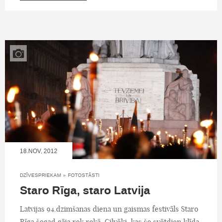
18.NOV, 2012
DZĪVESPRIEKAM
»
FOTOSTĀSTI
Staro Rīga, staro Latvija
Latvijas 94.dzimšanas diena un gaismas festivāls Staro
Rīga šogad gāja rok rokā. Cilvēki, kas šo svētdien klīda