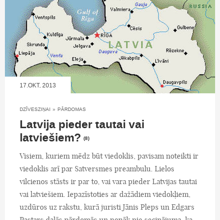
17.OKT, 2013
DZĪVESZIŅAI
»
PĀRDOMAS
Latvija pieder tautai vai
latviešiem?
(8)
Visiem, kuriem mēdz būt viedoklis, pavisam noteikti ir
viedoklis arī par Satversmes preambulu. Lielos
vilcienos stāsts ir par to, vai vara pieder Latvijas tautai
vai latviešiem. Iepazīstoties ar dažādiem viedokļiem,
uzdūros uz rakstu, kurā juristi Jānis Pleps un Edgars
Pastars dalās pārdomās un nonāk pie secinājuma, ka