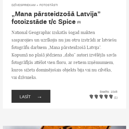
DZĪVESPRIEKAM
»
FOTOSTĀSTI
„Mana pārsteidzošā Latvija”
fotoizstāde t/c Spice
(3)
National Geographic izskatās šogad makten
sasparojies un uzrīkojis nu jau otru izstrādi ar latviešu
fotogrāfu darbiem „Mana pārsteidzošā Latvija”.
Kopumā no plašā jēdziena „daba” autori izvēlējās savās
fotogrāfijās attēlot vien floru, ar retiem izņēmumiem,
kuros sižeta dominējošais objekts bija vai nu cilvēks,
vai dzīvnieks.
Skatīts: 1045
→
LASĪT
(1)