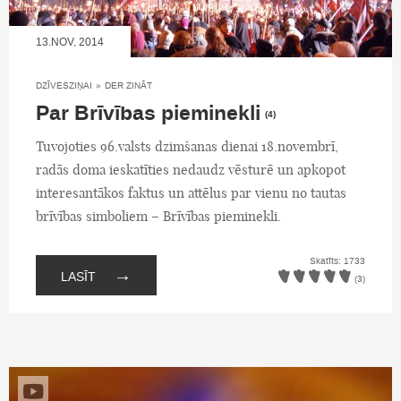
13.NOV, 2014
DZĪVESZIŅAI
»
DER ZINĀT
Par Brīvības pieminekli
(4)
Tuvojoties 96.valsts dzimšanas dienai 18.novembrī,
radās doma ieskatīties nedaudz vēsturē un apkopot
interesantākos faktus un attēlus par vienu no tautas
brīvības simboliem – Brīvības pieminekli.
Skatīts: 1733
→
LASĪT
(3)