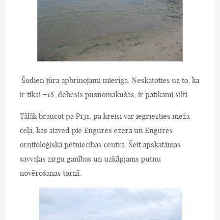
Šodien jūra apbrīnojami mierīga. Neskatoties uz to, ka
ir tikai +18, debesis pusnomākušās, ir patīkami silti
Tālāk braucot pa P131, pa kreisi var iegriezties meža
ceļā, kas aizved pie Engures ezera un Engures
ornitoloģiskā pētniecības centra. Šeit apskatāmas
savvaļas zirgu ganības un uzkāpjams putnu
novērošanas tornī.