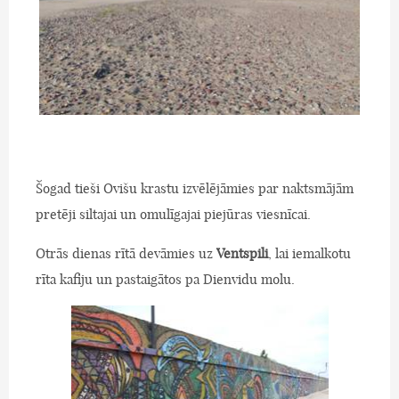
Šogad tieši Ovišu krastu izvēlējāmies par naktsmājām
pretēji siltajai un omulīgajai piejūras viesnīcai.
Otrās dienas rītā devāmies uz
Ventspili
, lai iemalkotu
rīta kafiju un pastaigātos pa Dienvidu molu.