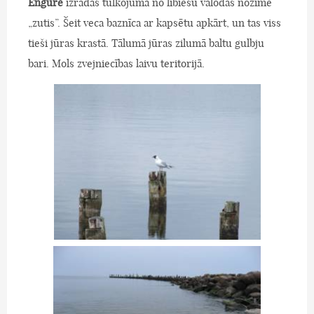
Engure
izrādās tulkojumā no lībiešu valodas nozīmē
„zutis”. Šeit veca baznīca ar kapsētu apkārt, un tas viss
tieši jūras krastā. Tālumā jūras zilumā baltu gulbju
bari. Mols zvejniecības laivu teritorijā.