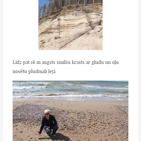
Līdz pat 16 m augsts smilšu krasts ar gludu un oļu
nosētu pludmali lejā.