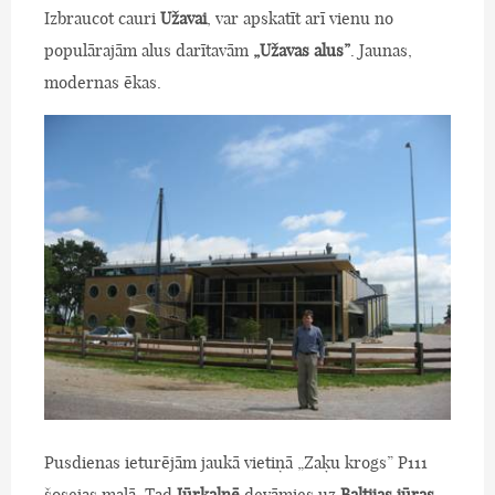
Izbraucot cauri
Užavai
, var apskatīt arī vienu no
populārajām alus darītavām
„Užavas alus”
. Jaunas,
modernas ēkas.
Pusdienas ieturējām jaukā vietiņā „Zaķu krogs” P111
šosejas malā. Tad
Jūrkalnē
devāmies uz
Baltijas jūras