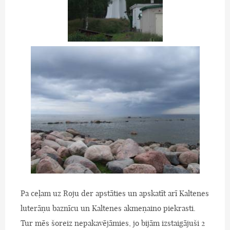
Pa ceļam uz Roju der apstāties un apskatīt arī Kaltenes
luterāņu baznīcu un Kaltenes akmeņaino piekrasti.
Tur mēs šoreiz nepakavējāmies, jo bijām izstaigājuši 2