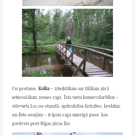
Un protams,
Kolka
– izteiktākais un tālākais jūrā
ietiecošākais zemes rags. Īsta vieta komercdarbībai –
stāvvieta Ls1.00 stundā, apdrukātas krūzītes, krekliņi;
un foto sesijām – it īpaši raga mierīgā puse, kas
pavērsta pret Rīgas jūras līci.