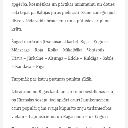
apģērba, kosmētikas un pārtikas minimumu un doties
ceļā tepat pa Baltijas jūras piekrasti. Esam izmēģinājuši
divreiz šāda veida braucienu un atpūtušies ar pilnu
krūti.
Šogad maršruts (izsekošanai kartē): Rīga – Engure –
Mērsrags – Roja – Kolka – Miķeļbāka – Ventspils –
Užava – Jūrkalne – Alsunga – Ēdole – Kuldīga - Sabile
– Kandava – Rīga.
Turpmāk par katru pieturas punktu sīkāk.
Izbraucam no Rīgas kaut kur ap 10:00 sestdienas rītā,
pa Jūrmalas šoseju, tad apkārt cauri Jaunķemeriem,
cauri populārajām svaigi kūpināto zivju tirdzniecības
vietām – Lapmežciemu un Ragaciemu – uz Enguri.