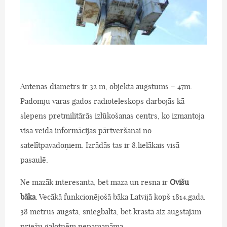
Antenas diametrs ir 32 m, objekta augstums – 47m.
Padomju varas gados radioteleskops darbojās kā
slepens pretmilitārās izlūkošanas centrs, ko izmantoja
visa veida informācijas pārtveršanai no
satelītpavadoņiem. Izrādās tas ir 8.lielākais visā
pasaulē.
Ne mazāk interesanta, bet maza un resna ir
Ovišu
bāka
. Vecākā funkcionējošā bāka Latvijā kopš 1814.gada.
38 metrus augsta, sniegbalta, bet krastā aiz augstajām
priežu galotnēm nepamanāma.