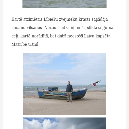
Kartē atzīmētais Lībiešu zvejnieku krasts sagādāja
zināmu vilšanos. Necaurredzami meži, slikta seguma
ceļi, kartē norādītā, bet dabā neesošā Laivu kapsēta
Mazirbē u.tml.