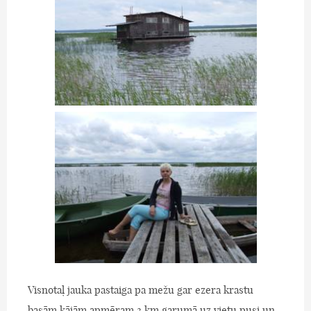
Visnotaļ jauka pastaiga pa mežu gar ezera krastu
basām kājām apmēram 3 km garumā uz vietu pusi un