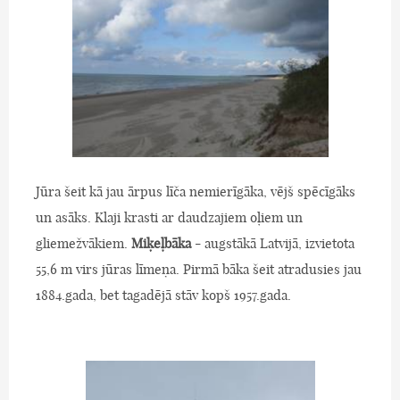
Jūra šeit kā jau ārpus līča nemierīgāka, vējš spēcīgāks
un asāks. Klaji krasti ar daudzajiem oļiem un
gliemežvākiem.
Miķeļbāka
- augstākā Latvijā, izvietota
55,6 m virs jūras līmeņa. Pirmā bāka šeit atradusies jau
1884.gada, bet tagadējā stāv kopš 1957.gada.