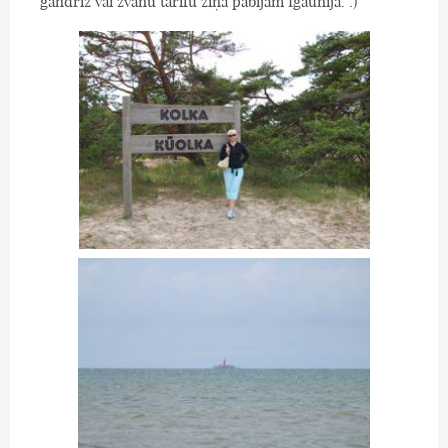
gandrīz vai zvanu tarifu ziņā pabijām Igaunijā. :)