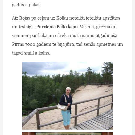
gadus atpakaļ.
Aiz Rojas pa ceļam uz Kolku noteikti ieteiktu apstāties
un izstaigāt
Pūrciema Balto kāpu
. Varena, grezna un
vienmēr par laika un cilvēka mūža īsumu atgādinoša.
Pirms 7000 gadiem te bija jūra, tad senās apmetnes un
tagad smilšu kalns.