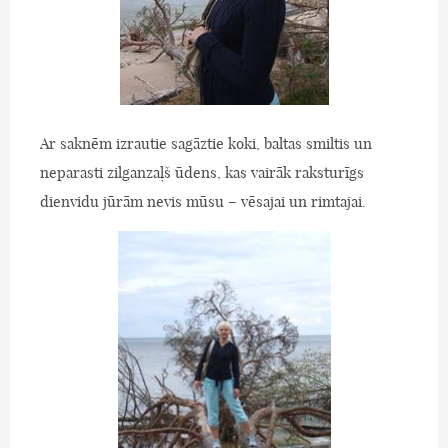
Ar saknēm izrautie sagāztie koki, baltas smiltis un
neparasti zilganzaļš ūdens, kas vairāk raksturīgs
dienvidu jūrām nevis mūsu – vēsajai un rimtajai.