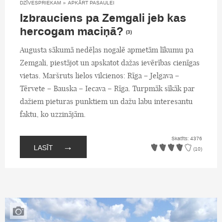
DZĪVESPRIEKAM
»
APKĀRT PASAULEI
Izbrauciens pa Zemgali jeb kas
hercogam maciņā?
(3)
Augusta sākumā nedēļas nogalē apmetām līkumu pa
Zemgali, piestājot un apskatot dažas ievērības cienīgas
vietas. Maršruts lielos vilcienos: Rīga – Jelgava –
Tērvete – Bauska – Iecava – Rīga. Turpmāk sīkāk par
dažiem pieturas punktiem un dažu labu interesantu
faktu, ko uzzinājām.
Skatīts: 4376
→
LASĪT
(10)