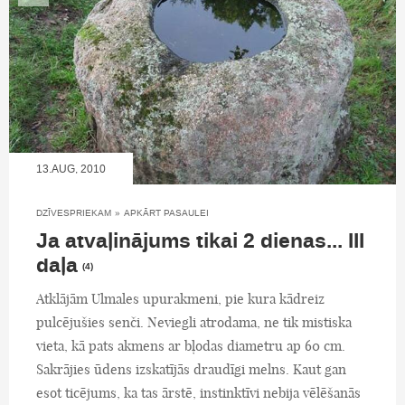
13.AUG, 2010
DZĪVESPRIEKAM
»
APKĀRT PASAULEI
Ja atvaļinājums tikai 2 dienas... III
daļa
(4)
Atklājām Ulmales upurakmeni, pie kura kādreiz
pulcējušies senči. Neviegli atrodama, ne tik mistiska
vieta, kā pats akmens ar bļodas diametru ap 60 cm.
Sakrājies ūdens izskatījās draudīgi melns. Kaut gan
esot ticējums, ka tas ārstē, instinktīvi nebija vēlēšanās