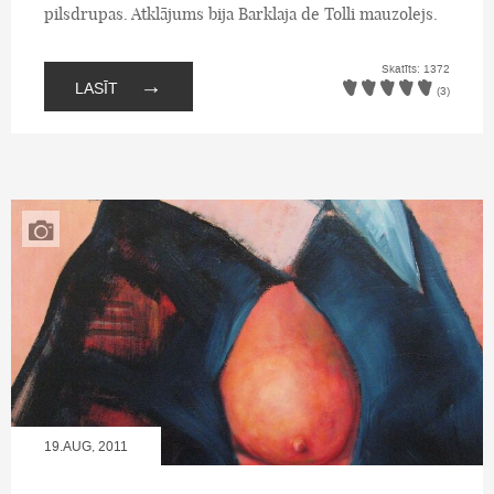
pilsdrupas. Atklājums bija Barklaja de Tolli mauzolejs.
Skatīts: 1372
→
LASĪT
(3)
19.AUG, 2011