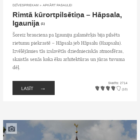
DZĪVESPRIEKAM
»
APKĀRT PASAULEI
Rimtā kūrortpilsētiņa – Hāpsala,
Igaunija
(1)
Šoreiz brauciena pa Igauniju galamērķis bija pilsēta
rietumu piekrastē – Hāpsala jeb Hāpsalu (Haapsalu).
Izvēlējāmies tās izslavētās dziednieciskās atmosfēras,
skaistās senās koka ēku arhitektūras un jūras tuvuma
dēļ.
Skatīts: 2714
→
LASĪT
(10)