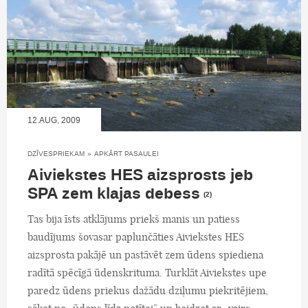
12.AUG, 2009
DZĪVESPRIEKAM
»
APKĀRT PASAULEI
Aiviekstes HES aizsprosts jeb
SPA zem klajas debess
(2)
Tas bija īsts atklājums priekš manis un patiess
baudījums šovasar paplunčāties Aiviekstes HES
aizsprosta pakājē un pastāvēt zem ūdens spiediena
radītā spēcīgā ūdenskrituma. Turklāt Aiviekstes upe
paredz ūdens priekus dažādu dziļumu piekritējiem,