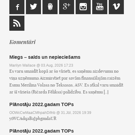
Komentāri
Miegs – salds un nepieciešams
Marilyn Wallace
@ 03.Aug, 2026 17:23
Es varu smaidīt kopā ar šo vīrieti, es saņēmu aizdevumu no
viņa uzņēmuma Aizmirstiet par savām finansiālajām raizēm
Esmu Merilina Volasa no Teksasas, ASV. Es atkal varu smaidīt
ar šī vīrieša (Ričarda Fēliksa) palīdzību. Es saņēmu [..]
Plānotāju 2022.gadam TOPs
OOWcCwMaaCMhpahDifnb
@ 31.Jūl, 2026 19:39
yiWCAdqaBaJpbgmdaUR
Plānotāju 2022.gadam TOPs