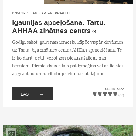
DZĪVESPRIEKAM
»
APKĀRT PASAULEI
Igaunijas apceļošana: Tartu.
AHHAA zinātnes centrs
(5)
Godīgi sakot, galvenais iemesls, kāpēc vispār devāmies
uz Tartu, bija zinātnes centra AHHAA apmeklēšana. Te
ir ko darīt, pētīt, vērot gan pieaugušajiem, gan
bērniem. Pirmie visus rīkus pat izmēģina vēl ar lielāku
aizgrābtību un neviltotu prieku par atklājumu.
Skatīts: 6322
→
LASĪT
(27)