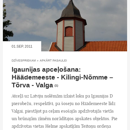
01.SEP, 2011
DZĪVESPRIEKAM
»
APKĀRT PASAULEI
Igaunijas apceļošana:
Häädemeeste - Kilingi-Nõmme –
Tõrva - Valga
(1)
Atceļā uz Latviju nolēmām izlaist loku pa Igaunijas D
pierobežu, respektīvi, pa šoseju no Häädemeeste līdz
Valgai, piestājot pa ceļam esošajās apdzīvotajās vietās
un brūnajām zīmēm norādītajos apskates objektos. Pie
apdzīvotas vietas Helme apskatījām Teitoņu ordeņa