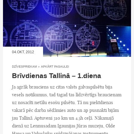
04.OKT, 2012
DZĪVESPRIEKAM
»
APKĀRT PASAULEI
Brīvdienas Tallinā – 1.diena
Ja agrāk brauciens uz citas valsts galvaspilsētu bija
vesels notikumus, tad tagad tas līdzvērtīgs braucienam
uz nosacīti netālu esošu pilsētu. Tā nu piektdienas
vakarā pēc darba sēdāmies auto un ap pusnakti bijām
jau Tallinā. Aptuveni 310 km un 4,5h ceļā. Nākamajā
dienā uz Lennusadam Igaunijas Jūras muzeju, Olde
Hansa un Viduslaiku spīdzināšanas instrumentu