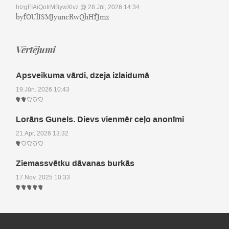
htzgFIAiQoIrMBywXlvz
@ 28.Jūl, 2026 14:34
byfOUlISMJyuncRwQhHfJmz
Vērtējumi
Apsveikuma vārdi, dzeja izlaidumā
19.Jūn, 2026 10:43
Lorāns Gunels. Dievs vienmēr ceļo anonīmi
21.Apr, 2026 13:32
Ziemassvētku dāvanas burkās
17.Nov, 2025 10:33