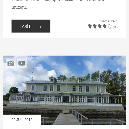
muzeju.
Skatīts: 2948
→
LASĪT
(11)
22.JŪL, 2012