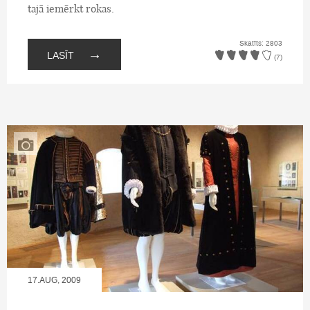
tajā iemērkt rokas.
Skatīts: 2803
→
LASĪT
(7)
17.AUG, 2009