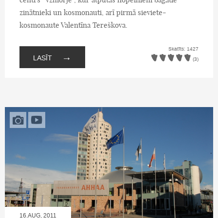
zinātnieki un kosmonauti, arī pirmā sieviete-
kosmonaute Valentīna Tereškova.
Skatīts: 1427
→
LASĪT
(3)
16.AUG, 2011