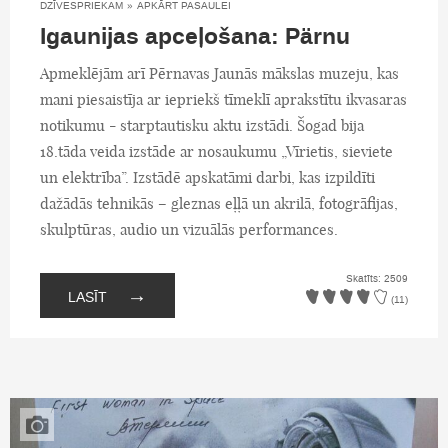
DZĪVESPRIEKAM
»
APKĀRT PASAULEI
Igaunijas apceļošana: Pärnu
Apmeklējām arī Pērnavas Jaunās mākslas muzeju, kas
mani piesaistīja ar iepriekš tīmeklī aprakstītu ikvasaras
notikumu - starptautisku aktu izstādi. Šogad bija
18.tāda veida izstāde ar nosaukumu „Vīrietis, sieviete
un elektrība”. Izstādē apskatāmi darbi, kas izpildīti
dažādās tehnikās – gleznas eļļā un akrilā, fotogrāfijas,
skulptūras, audio un vizuālās performances.
Skatīts: 2509
→
LASĪT
(11)