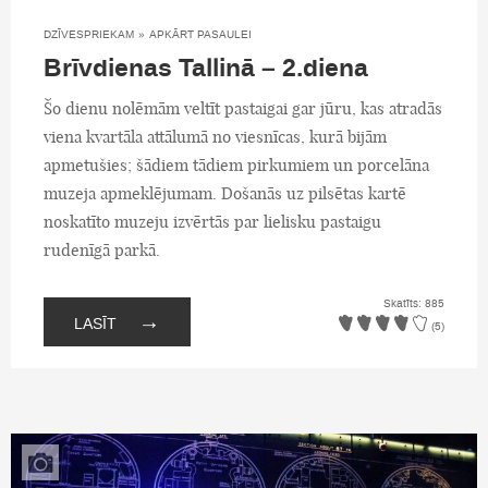
DZĪVESPRIEKAM
»
APKĀRT PASAULEI
Brīvdienas Tallinā – 2.diena
Šo dienu nolēmām veltīt pastaigai gar jūru, kas atradās
viena kvartāla attālumā no viesnīcas, kurā bijām
apmetušies; šādiem tādiem pirkumiem un porcelāna
muzeja apmeklējumam. Došanās uz pilsētas kartē
noskatīto muzeju izvērtās par lielisku pastaigu
rudenīgā parkā.
Skatīts: 885
→
LASĪT
(5)