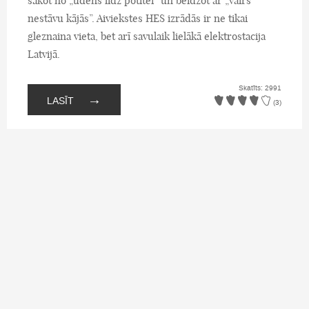
sākot no „ūdens līdz potītei” un beidzot ar „vairs
nestāvu kājās”. Aiviekstes HES izrādās ir ne tikai
gleznaina vieta, bet arī savulaik lielākā elektrostacija
Latvijā.
Skatīts: 2991
→
LASĪT
(3)