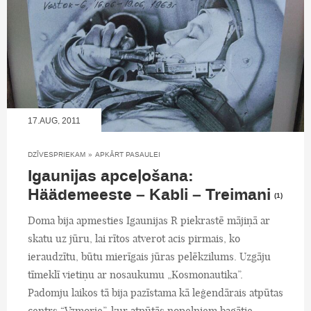
17.AUG, 2011
DZĪVESPRIEKAM
»
APKĀRT PASAULEI
Igaunijas apceļošana:
Häädemeeste – Kabli – Treimani
(1)
Doma bija apmesties Igaunijas R piekrastē mājiņā ar
skatu uz jūru, lai rītos atverot acis pirmais, ko
ieraudzītu, būtu mierīgais jūras pelēkzilums. Uzgāju
tīmeklī vietiņu ar nosaukumu „Kosmonautika”.
Padomju laikos tā bija pazīstama kā leģendārais atpūtas
centrs “Vzmorje”, kur atpūtās nopelniem bagātie