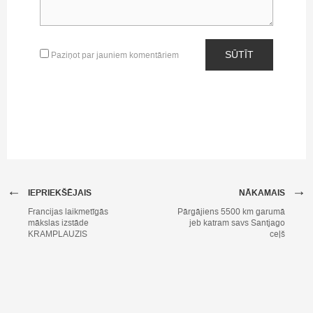
SŪTĪT
Paziņot par jauniem komentāriem
←
→
IEPRIEKŠĒJAIS
NĀKAMAIS
Francijas laikmetīgās
Pārgājiens 5500 km garumā
mākslas izstāde
jeb katram savs Santjago
KRAMPLAUZIS
ceļš