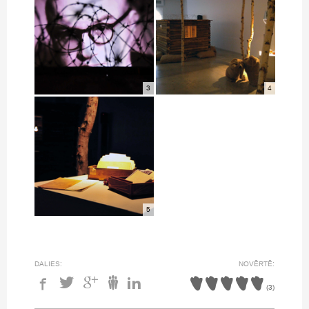
3
4
5
DALIES:
NOVĒRTĒ:
(
3
)