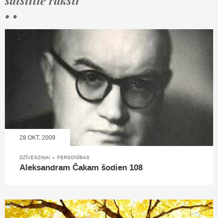
saistītie raksti
• •
28.OKT, 2009
DZĪVESZIŅAI
»
PERSONĪBAS
Aleksandram Čakam šodien 108