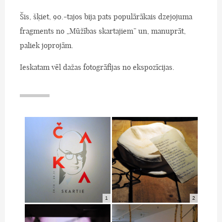
Šis, šķiet, 90.-tajos bija pats populārākais dzejojuma
fragments no „Mūžības skartajiem” un, manuprāt,
paliek joprojām.
Ieskatam vēl dažas fotogrāfijas no ekspozīcijas.
1
2