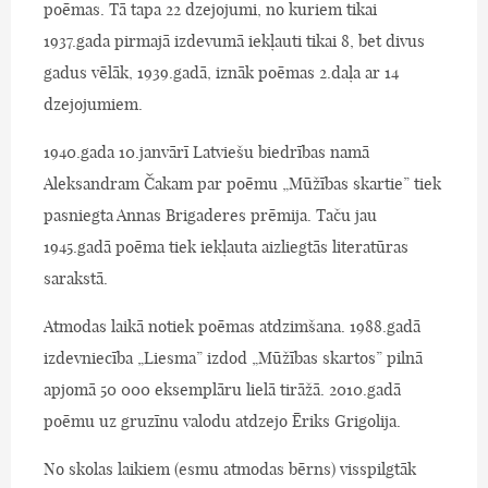
poēmas. Tā tapa 22 dzejojumi, no kuriem tikai
1937.gada pirmajā izdevumā iekļauti tikai 8, bet divus
gadus vēlāk, 1939.gadā, iznāk poēmas 2.daļa ar 14
dzejojumiem.
1940.gada 10.janvārī Latviešu biedrības namā
Aleksandram Čakam par poēmu „Mūžības skartie” tiek
pasniegta Annas Brigaderes prēmija. Taču jau
1945.gadā poēma tiek iekļauta aizliegtās literatūras
sarakstā.
Atmodas laikā notiek poēmas atdzimšana. 1988.gadā
izdevniecība „Liesma” izdod „Mūžības skartos” pilnā
apjomā 50 000 eksemplāru lielā tirāžā. 2010.gadā
poēmu uz gruzīnu valodu atdzejo Ēriks Grigolija.
No skolas laikiem (esmu atmodas bērns) visspilgtāk