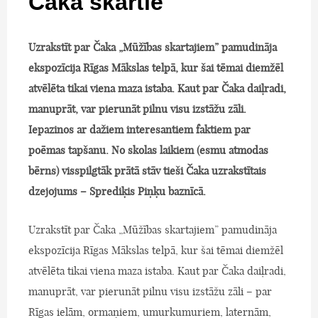
Čaka skartie
Uzrakstīt par Čaka „Mūžības skartajiem” pamudināja
ekspozīcija Rīgas Mākslas telpā, kur šai tēmai diemžēl
atvēlēta tikai viena maza istaba. Kaut par Čaka daiļradi,
manuprāt, var pierunāt pilnu visu izstāžu zāli.
Iepazinos ar dažiem interesantiem faktiem par
poēmas tapšanu. No skolas laikiem (esmu atmodas
bērns) visspilgtāk prātā stāv tieši Čaka uzrakstītais
dzejojums – Sprediķis Piņķu baznīcā.
Uzrakstīt par Čaka „Mūžības skartajiem” pamudināja
ekspozīcija Rīgas Mākslas telpā, kur šai tēmai diemžēl
atvēlēta tikai viena maza istaba. Kaut par Čaka daiļradi,
manuprāt, var pierunāt pilnu visu izstāžu zāli – par
Rīgas ielām, ormaņiem, umurkumuriem, laternām,