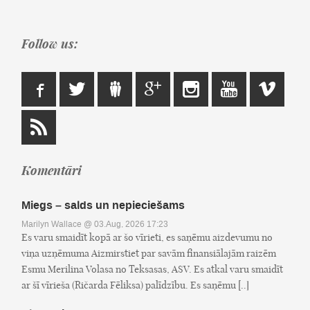
Follow us:
Komentāri
Miegs – salds un nepieciešams
Marilyn Wallace
@ 03.Aug, 2026 17:23
Es varu smaidīt kopā ar šo vīrieti, es saņēmu aizdevumu no
viņa uzņēmuma Aizmirstiet par savām finansiālajām raizēm
Esmu Merilina Volasa no Teksasas, ASV. Es atkal varu smaidīt
ar šī vīrieša (Ričarda Fēliksa) palīdzību. Es saņēmu [..]