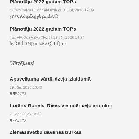
Plānotāju 2022.gadam TOPs
OOWcCwMaaCMhpahDifnb
@ 31.Jūl, 2026 19:39
yiWCAdqaBaJpbgmdaUR
Plānotāju 2022.gadam TOPs
htzgFIAiQoIrMBywXlvz
@ 28.Jūl, 2026 14:34
byfOUlISMJyuncRwQhHfJmz
Vērtējumi
Apsveikuma vārdi, dzeja izlaidumā
19.Jūn, 2026 10:43
Lorāns Gunels. Dievs vienmēr ceļo anonīmi
21.Apr, 2026 13:32
Ziemassvētku dāvanas burkās