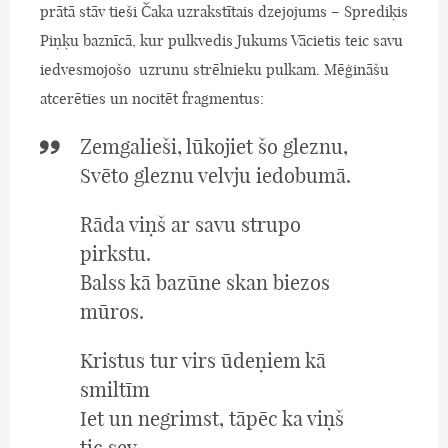
prātā stāv tieši Čaka uzrakstītais dzejojums – Sprediķis
Piņķu baznīcā, kur pulkvedis Jukums Vācietis teic savu
iedvesmojošo uzrunu strēlnieku pulkam. Mēģināšu
atcerēties un nocitēt fragmentus:
Zemgalieši, lūkojiet šo gleznu,
Svēto gleznu velvju iedobumā.
Rāda viņš ar savu strupo
pirkstu.
Balss kā bazūne skan biezos
mūros.
Kristus tur virs ūdeņiem kā
smiltīm
Iet un negrimst, tāpēc ka viņš
tic sev,