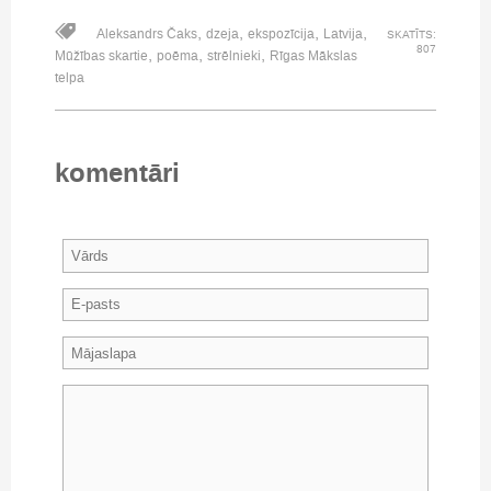
,
,
,
,
Aleksandrs Čaks
dzeja
ekspozīcija
Latvija
SKATĪTS:
807
,
,
,
Mūžības skartie
poēma
strēlnieki
Rīgas Mākslas
telpa
komentāri