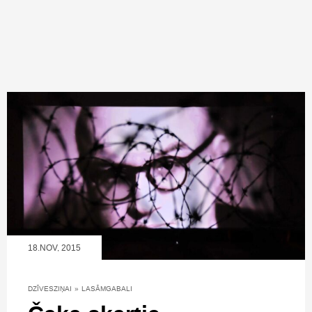
18.NOV, 2015
DZĪVESZIŅAI
»
LASĀMGABALI