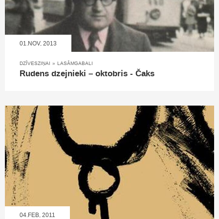
01.NOV, 2013
DZĪVESZIŅAI
»
LASĀMGABALI
Rudens dzejnieki – oktobris - Čaks
04.FEB, 2011