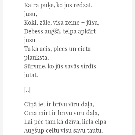
Katra puķe, ko jūs redzat, −
jūsu,
Koki, zāle, visa zeme − jūsu,
Debess augšā, telpa apkārt −
jūsu
Tā kā acis, plecs un cietā
plauksta,
Sūrsme, ko jūs savās sirdīs
jūtat.
[..]
Cīņā iet ir brīvu vīru daļa,
Cīņā mirt ir brīvu vīru daļa,
Lai pēc tam kā dzīva, liela elpa
Augšup celtu visu savu tautu.