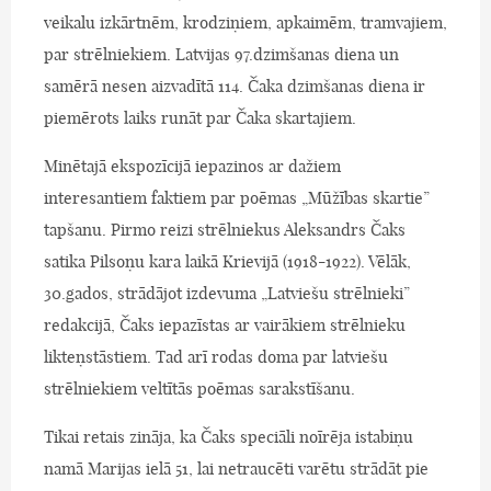
veikalu izkārtnēm, krodziņiem, apkaimēm, tramvajiem,
par strēlniekiem. Latvijas 97.dzimšanas diena un
samērā nesen aizvadītā 114. Čaka dzimšanas diena ir
piemērots laiks runāt par Čaka skartajiem.
Minētajā ekspozīcijā iepazinos ar dažiem
interesantiem faktiem par poēmas „Mūžības skartie”
tapšanu. Pirmo reizi strēlniekus Aleksandrs Čaks
satika Pilsoņu kara laikā Krievijā (1918-1922). Vēlāk,
30.gados, strādājot izdevuma „Latviešu strēlnieki”
redakcijā, Čaks iepazīstas ar vairākiem strēlnieku
likteņstāstiem. Tad arī rodas doma par latviešu
strēlniekiem veltītās poēmas sarakstīšanu.
Tikai retais zināja, ka Čaks speciāli noīrēja istabiņu
namā Marijas ielā 51, lai netraucēti varētu strādāt pie