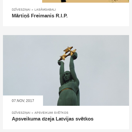
DZĪVESZIŅAI
»
LASĀMGABALI
Mārtiņš Freimanis R.I.P.
07.NOV, 2017
DZĪVESZIŅAI
»
APSVEIKUMI SVĒTKOS
Apsveikuma dzeja Latvijas svētkos