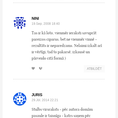
NINI
19.Sep, 2008 18:40
Tas ir kā loto, vienmēr ieraksti savuprāt
pareizos ciparus, bet ne vienmēr vinnē -
rezultāts ir neparedzams. Nelaimi izkalt arī
ir vērtīgi, tad to pakarsē, izkausē un
pārveido citā formā:)
ATBILDĒT
JURIS
29.Jūl, 2014 22:21
Stulbs virsraksts - pēc autora domām
pasaule ir taisnīga - katrs saņem pēc