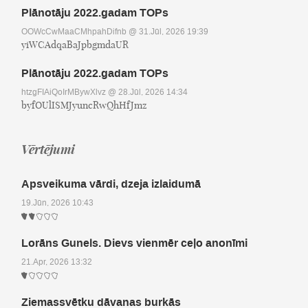
Plānotāju 2022.gadam TOPs
OOWcCwMaaCMhpahDifnb
@ 31.Jūl, 2026 19:39
yiWCAdqaBaJpbgmdaUR
Plānotāju 2022.gadam TOPs
htzgFIAiQoIrMBywXlvz
@ 28.Jūl, 2026 14:34
byfOUlISMJyuncRwQhHfJmz
Vērtējumi
Apsveikuma vārdi, dzeja izlaidumā
19.Jūn, 2026 10:43
Lorāns Gunels. Dievs vienmēr ceļo anonīmi
21.Apr, 2026 13:32
Ziemassvētku dāvanas burkās