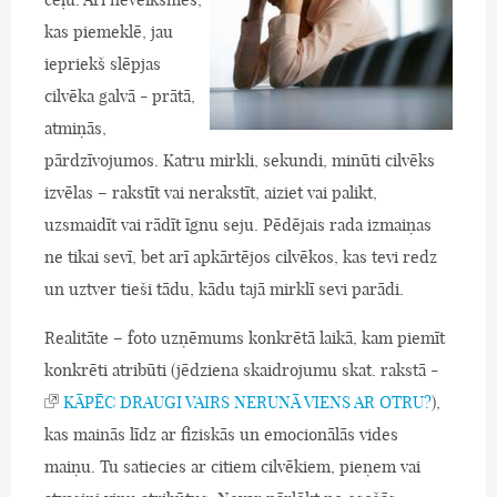
kas piemeklē, jau
iepriekš slēpjas
cilvēka galvā - prātā,
atmiņās,
pārdzīvojumos. Katru mirkli, sekundi, minūti cilvēks
izvēlas – rakstīt vai nerakstīt, aiziet vai palikt,
uzsmaidīt vai rādīt īgnu seju. Pēdējais rada izmaiņas
ne tikai sevī, bet arī apkārtējos cilvēkos, kas tevi redz
un uztver tieši tādu, kādu tajā mirklī sevi parādi.
Realitāte – foto uzņēmums konkrētā laikā, kam piemīt
konkrēti atribūti (jēdziena skaidrojumu skat. rakstā -
KĀPĒC DRAUGI VAIRS NERUNĀ VIENS AR OTRU?
),
kas mainās līdz ar fiziskās un emocionālās vides
maiņu. Tu satiecies ar citiem cilvēkiem, pieņem vai