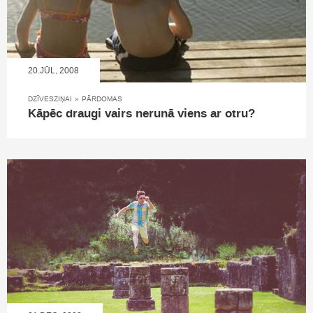
20.JŪL, 2008
DZĪVESZIŅAI
»
PĀRDOMAS
Kāpēc draugi vairs nerunā viens ar otru?