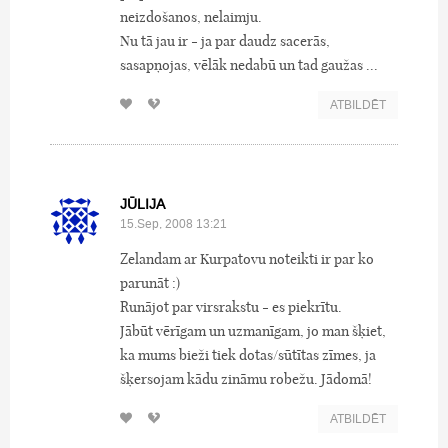
neizdošanos, nelaimju.
Nu tā jau ir - ja par daudz sacerās,
sasapņojas, vēlāk nedabū un tad gaužas ...
ATBILDĒT
JŪLIJA
15.Sep, 2008 13:21
Zelandam ar Kurpatovu noteikti ir par ko
parunāt :)
Runājot par virsrakstu - es piekrītu.
Jābūt vērīgam un uzmanīgam, jo man šķiet,
ka mums bieži tiek dotas/sūtītas zīmes, ja
šķersojam kādu zināmu robežu. Jādomā!
ATBILDĒT