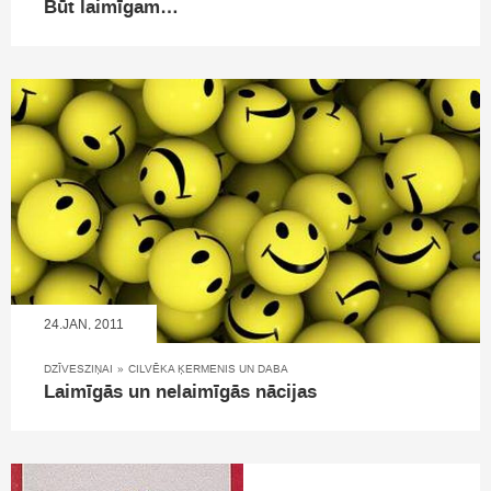
Būt laimīgam…
24.JAN, 2011
DZĪVESZIŅAI
»
CILVĒKA ĶERMENIS UN DABA
Laimīgās un nelaimīgās nācijas