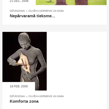
21.DEC, 2008
DZĪVESZIŅAI
»
CILVĒKA ĶERMENIS UN DABA
Nepārvaramā tieksme...
18.FEB, 2009
DZĪVESZIŅAI
»
CILVĒKA ĶERMENIS UN DABA
Komforta zona