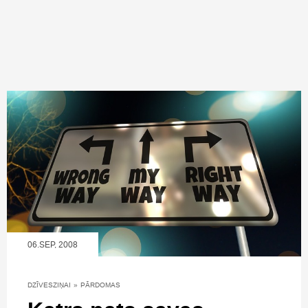
06.SEP, 2008
DZĪVESZIŅAI
»
PĀRDOMAS