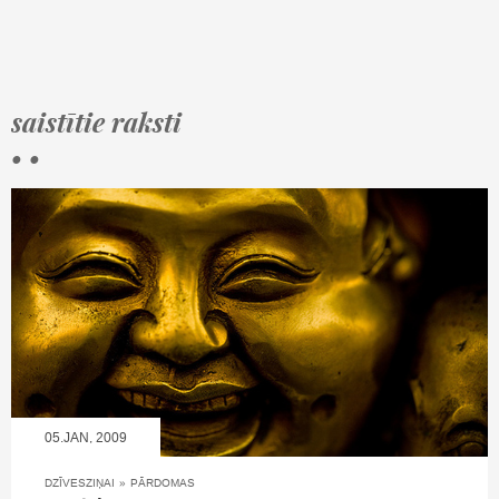
saistītie raksti
• •
05.JAN, 2009
DZĪVESZIŅAI
»
PĀRDOMAS