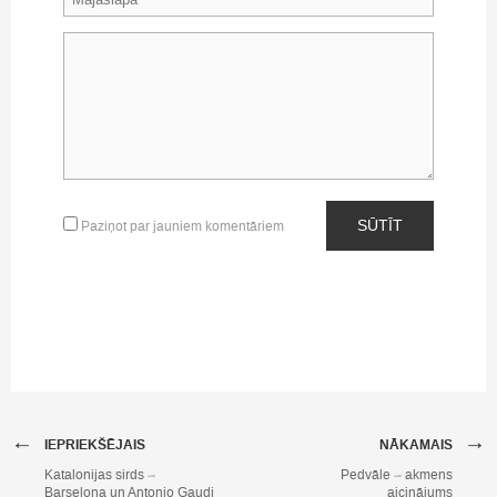
SŪTĪT
Paziņot par jauniem komentāriem
←
→
IEPRIEKŠĒJAIS
NĀKAMAIS
Katalonijas sirds –
Pedvāle – akmens
Barselona un Antonio Gaudi
aicinājums