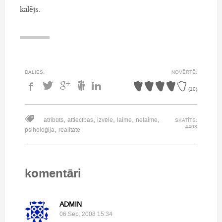
kalējs.
DALIES:
NOVĒRTĒ:
(
10
)
,
,
,
,
,
atribūts
attiecības
izvēle
laime
nelaime
SKATĪTS:
4403
,
psiholoģija
realitāte
komentāri
ADMIN
06.Sep, 2008 15:34