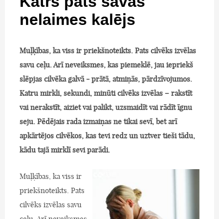
Katrs pats savas
nelaimes kalējs
Muļķības, ka viss ir priekšnoteikts. Pats cilvēks izvēlas
savu ceļu. Arī neveiksmes, kas piemeklē, jau iepriekš
slēpjas cilvēka galvā - prātā, atmiņās, pārdzīvojumos.
Katru mirkli, sekundi, minūti cilvēks izvēlas – rakstīt
vai nerakstīt, aiziet vai palikt, uzsmaidīt vai rādīt īgnu
seju. Pēdējais rada izmaiņas ne tikai sevī, bet arī
apkārtējos cilvēkos, kas tevi redz un uztver tieši tādu,
kādu tajā mirklī sevi parādi.
Muļķības, ka viss ir
priekšnoteikts. Pats
cilvēks izvēlas savu
ceļu. Arī neveiksmes,