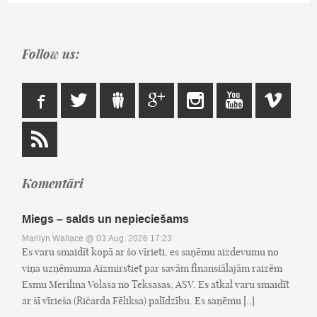
Follow us:
Komentāri
Miegs – salds un nepieciešams
Marilyn Wallace
@ 03.Aug, 2026 17:23
Es varu smaidīt kopā ar šo vīrieti, es saņēmu aizdevumu no
viņa uzņēmuma Aizmirstiet par savām finansiālajām raizēm
Esmu Merilina Volasa no Teksasas, ASV. Es atkal varu smaidīt
ar šī vīrieša (Ričarda Fēliksa) palīdzību. Es saņēmu [..]