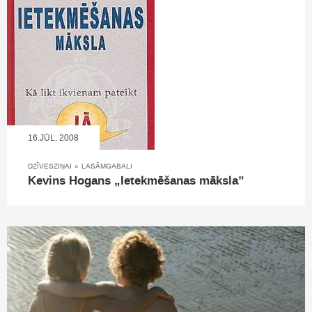
16.JŪL, 2008
DZĪVESZIŅAI
»
LASĀMGABALI
Kevins Hogans „Ietekmēšanas māksla”