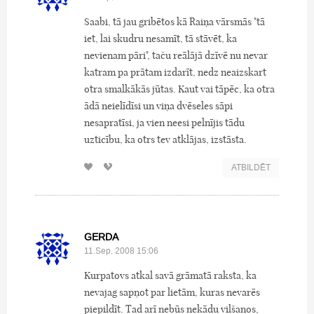
Saabi, tā jau gribētos kā Raiņa vārsmās "tā
iet, lai skudru nesamīt, tā stāvēt, ka
nevienam pāri", taču reālājā dzīvē nu nevar
katram pa prātam izdarīt, nedz neaizskart
otra smalkākās jūtas. Kaut vai tāpēc, ka otra
ādā neielīdīsi un viņa dvēseles sāpi
nesapratīsi, ja vien neesi pelnījis tādu
uzticību, ka otrs tev atklājas, izstāsta.
ATBILDĒT
GERDA
11.Sep, 2008 15:06
Kurpatovs atkal savā grāmatā raksta, ka
nevajag sapņot par lietām, kuras nevarēs
piepildīt. Tad arī nebūs nekādu vilšanos,