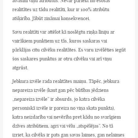
atvasini viņu atribūtus. Nevar pārlēkt no esošās
realitātes uz tādu realitāti, kur ir 100% atribūtu
atšķirība. Jābūt zināmai konsekvencei.
Savu realitāti var attēlot kā noslēgtu riņķa līniju ar
vairākiem punktiem uz tās, kuros saskaras vai
pārklājas citu cilvēku realitātes. Es varu izvēlēties iegūt
šos saskares punktus ar otru cilvēku vai arī viņu
atgrūst.
Jebkura izvēle rada realitātes maiņu. Tāpēc, jebkura
nepareiza izvēle (kaut gan pēc būtības jēdziens
„nepareiza izvēle” ir absurds, jo katra cilvēka
personiskā izvēle ir pareiza no viņa skata punkta),
katra neizdarība vai nevērība pret kādu no svarīgiem
dzīves atribūtiem, agri vai vēlu „atspēlējas”. No tā
izriet, ka cilvēks ir pats gan savas laimes, gan nelaimes