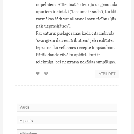
nopelniem. Attiecināt šo teoriju uz genocīda
upuriem ir ciniski ("tas jums ir sods"), turklāt
varmākas šādi var attaisnot savu rīcību ("jūs
paši uzprasījāties").
Par saturu: pielāgošanās kāda cita indivīda
"svarīgiem dzīves atribūtiem" jeb realitātes
izpratnei kā veiksmes recepte ir apšaubāma.
Pārāk daudz cilvēku apkārt, kuri ir
ietekmīgi, bet neizraisa nekādas simpātijas.
ATBILDĒT