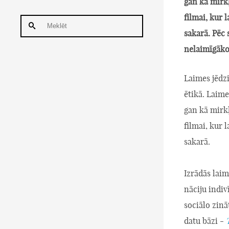
gan kā mirkļ
filmai, kur 
sakarā. Pēc 
nelaimīgāko 
Laimes jēdzi
ētikā. Laime
gan kā mirkļ
filmai, kur 
sakarā.
Izrādās laim
nāciju indiv
sociālo zin
datu bāzi -