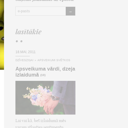
→
lasītākie
• •
18.MAI, 2011
DZĪVESZIŅAI
»
APSVEIKUMI SVĒTKOS
Apsveikuma vārdi, dzeja
izlaidumā
(10)
Lai vai kā, bet izlaidumā mēs
varam atļauties sentimentu,