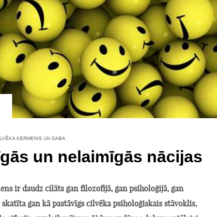
ILVĒKA ĶERMENIS UN DABA
gās un nelaimīgās nācijas
ens ir daudz cilāts gan filozofijā, gan psiholoģijā, gan
 skatīta gan kā pastāvīgs cilvēka psiholoģiskais stāvoklis,