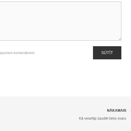
SŪTĪT
 jauniem komentāriem
NĀKAMAIS
Kā veselīgi zaudēt lieko svaru