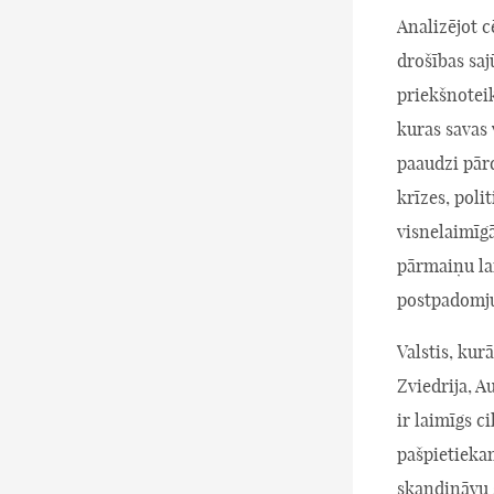
Analizējot c
drošības saj
priekšnoteik
kuras savas
paaudzi pār
krīzes, poli
visnelaimīgā
pārmaiņu laik
postpadomju
Valstis, kurā
Zviedrija, A
ir laimīgs c
pašpietieka
skandināvu ģ