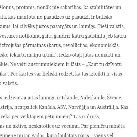
ēloņus, protams, nonāk pie sakarības, ka stabilitātes un
ūta, kas mantota no paaudzes uz paaudzi, ir būtisks
ums, lai cilvēks justos pasargāts un laimīgs. Tieši valstīs,
 vēstures notikumu gaitā gandrīz katru gadsimtu jeb katru
dzīvojušas pārmaiņas (karus, revolūcijas, ekonomiskās
tisko iekārtu maiņu u.tml.), iedzīvotāji jūtas nomākti un
kie. Ne velti austrumniekiem ir lāsts – „Kaut tu dzīvotu
ā”. Pēc kartes var lieliski redzēt, ka tās izteikti ir visas
 valstis.
s iedzīvotāji jūtas laimīgi, ir Islande, Nīderlande, Šveice,
ustrija, neatpaliek Kanāda, ASV, Norvēģija un Austrālija. Kas
ilvēks pēc veiktajiem pētījumiem? Tas ir drošs,
ms un aktīvs, neskatoties uz vecumu. Par piemēru minēta
imene nu jau gados, kurā laulātais pāris – viens vēl