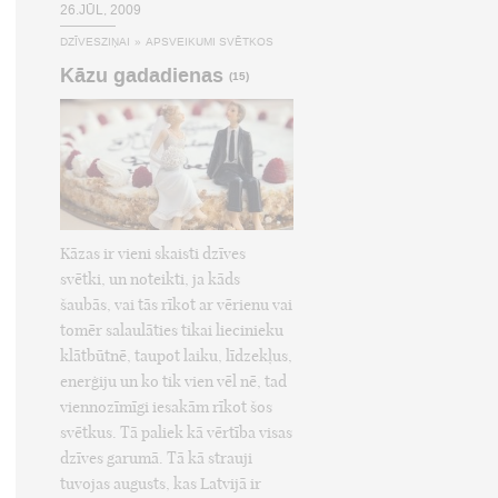
26.JŪL, 2009
DZĪVESZIŅAI
»
APSVEIKUMI SVĒTKOS
Kāzu gadadienas
(15)
Kāzas ir vieni skaisti dzīves
svētki, un noteikti, ja kāds
šaubās, vai tās rīkot ar vērienu vai
tomēr salaulāties tikai liecinieku
klātbūtnē, taupot laiku, līdzekļus,
enerģiju un ko tik vien vēl nē, tad
viennozīmīgi iesakām rīkot šos
svētkus. Tā paliek kā vērtība visas
dzīves garumā. Tā kā strauji
tuvojas augusts, kas Latvijā ir