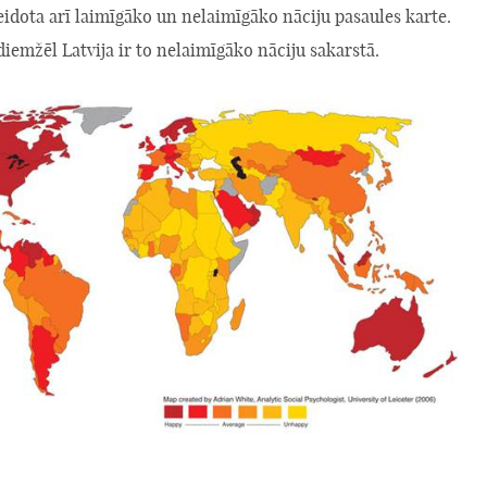
eidota arī laimīgāko un nelaimīgāko nāciju pasaules karte.
iemžēl Latvija ir to nelaimīgāko nāciju sakarstā.