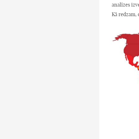
analīzes izv
Kā redzam, d