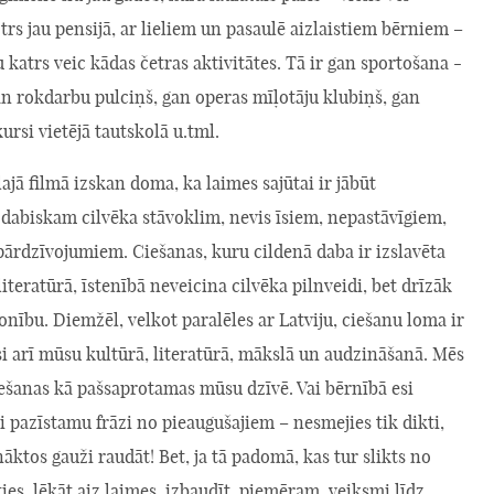
otrs jau pensijā, ar lieliem un pasaulē aizlaistiem bērniem –
 katrs veic kādas četras aktivitātes. Tā ir gan sportošana -
n rokdarbu pulciņš, gan operas mīļotāju klubiņš, gan
rsi vietējā tautskolā u.tml.
ā filmā izskan doma, ka laimes sajūtai ir jābūt
 dabiskam cilvēka stāvoklim, nevis īsiem, nepastāvīgiem,
pārdzīvojumiem. Ciešanas, kuru cildenā daba ir izslavēta
 literatūrā, īstenībā neveicina cilvēka pilnveidi, bet drīzāk
onību. Diemžēl, velkot paralēles ar Latviju, ciešanu loma ir
si arī mūsu kultūrā, literatūrā, mākslā un audzināšanā. Mēs
ešanas kā pašsaprotamas mūsu dzīvē. Vai bērnībā esi
bi pazīstamu frāzi no pieaugušajiem – nesmejies tik dikti,
nāktos gauži raudāt! Bet, ja tā padomā, kas tur slikts no
ties, lēkāt aiz laimes, izbaudīt, piemēram, veiksmi līdz