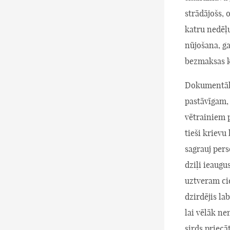
strādājošs, 
katru nedēļu
nūjošana, ga
bezmaksas ku
Dokumentālaj
pastāvīgam,
vētrainiem 
tieši krievu
sagrauj pers
dziļi ieaugu
uztveram ci
dzirdējis la
lai vēlāk ne
sirds priecā