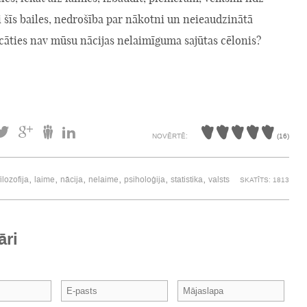
 šīs bailes, nedrošība par nākotni un neieaudzinātā
cāties nav mūsu nācijas nelaimīguma sajūtas cēlonis?
NOVĒRTĒ:
(
16
)
,
,
,
,
,
,
filozofija
laime
nācija
nelaime
psiholoģija
statistika
valsts
SKATĪTS: 1813
āri