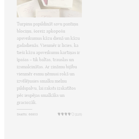
Turpinu papildināt savu pantiņu
blociņu, šoreiz apkopošu
apsveikumus kāzu dienā un kāzu
gadadienās. Vienmēr ir licies, ka
tieši kāzu apsveikumu kartiņas ir
īpašas – tik baltas, trauslas un
izsmalcinātas. Ar zināmu bijību
vienmēr esmu ņēmusi rokā un
izvēlējusies smalku melnu
pildspalvu, lai raksts izskatītos
pēc iespējas smalkāks un
graciozāk.
Skatīts: 66803
(110)