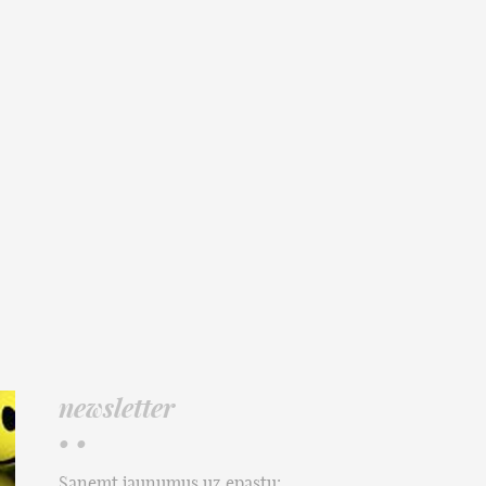
newsletter
• •
Saņemt jaunumus uz epastu: