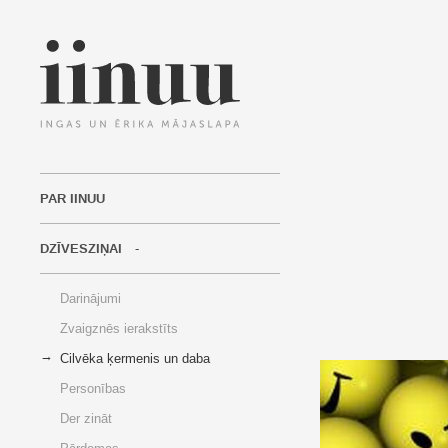
PAR IINUU
DZĪVESZIŅAI
Darinājumi
Zvaigznēs ierakstīts
Cilvēka ķermenis un daba
Personības
Der zināt