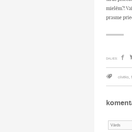
mielēm?! Vai
prasme prie
DALIES:
,
cilvēks
koment