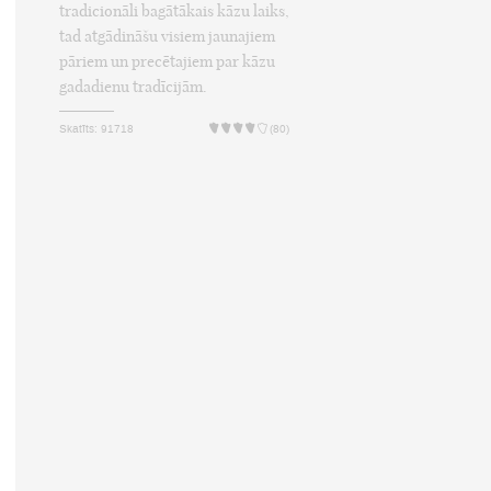
tradicionāli bagātākais kāzu laiks,
tad atgādināšu visiem jaunajiem
pāriem un precētajiem par kāzu
gadadienu tradīcijām.
Skatīts: 91718
(80)