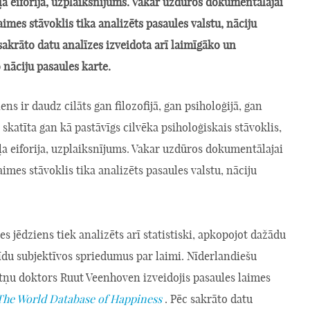
a eiforija, uzplaiksnījums. Vakar uzdūros dokumentālajai
laimes stāvoklis tika analizēts pasaules valstu, nāciju
sakrāto datu analīzes izveidota arī laimīgāko un
nāciju pasaules karte.
ens ir daudz cilāts gan filozofijā, gan psiholoģijā, gan
 skatīta gan kā pastāvīgs cilvēka psiholoģiskais stāvoklis,
a eiforija, uzplaiksnījums. Vakar uzdūros dokumentālajai
laimes stāvoklis tika analizēts pasaules valstu, nāciju
es jēdziens tiek analizēts arī statistiski, apkopojot dažādu
īdu subjektīvos spriedumus par laimi. Nīderlandiešu
ātņu doktors Ruut Veenhoven izveidojis pasaules laimes
The World Database of Happiness
. Pēc sakrāto datu