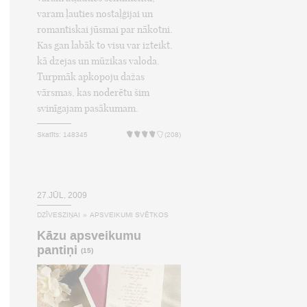
varam ļauties nostaļģijai un
romantiskai jūsmai par nākotni.
Kas gan labāk to visu var izteikt,
kā dzejas un mūzikas valoda.
Turpmāk apkopoju dažas
vārsmas, kas noderētu šim
svinīgajam pasākumam.
Skatīts: 148345
(208)
27.JŪL, 2009
DZĪVESZIŅAI
»
APSVEIKUMI SVĒTKOS
Kāzu apsveikumu
pantiņi
(15)