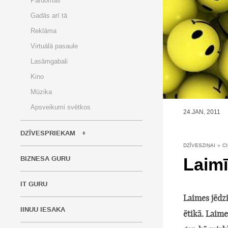
Pārdomas
Gadās arī tā
Reklāma
Virtuālā pasaule
Lasāmgabali
Kino
Mūzika
Apsveikumi svētkos
24.JAN, 2011
DZĪVESPRIEKAM
DZĪVESZIŅAI
»
C
Laimī
BIZNESA GURU
IT GURU
Laimes jēdzi
IINUU IESAKA
ētikā. Laime