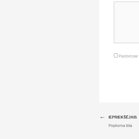
Paziņot par
←
IEPRIEKŠĒJAIS
Popkorna tūta