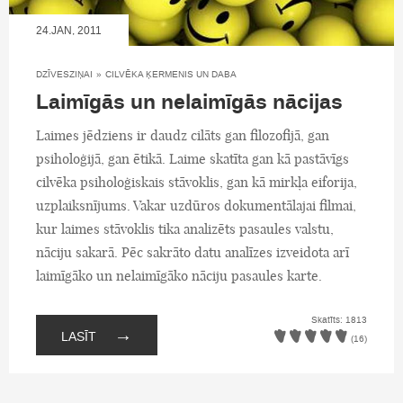
24.JAN, 2011
DZĪVESZIŅAI
»
CILVĒKA ĶERMENIS UN DABA
Laimīgās un nelaimīgās nācijas
Laimes jēdziens ir daudz cilāts gan filozofijā, gan
psiholoģijā, gan ētikā. Laime skatīta gan kā pastāvīgs
cilvēka psiholoģiskais stāvoklis, gan kā mirkļa eiforija,
uzplaiksnījums. Vakar uzdūros dokumentālajai filmai,
kur laimes stāvoklis tika analizēts pasaules valstu,
nāciju sakarā. Pēc sakrāto datu analīzes izveidota arī
laimīgāko un nelaimīgāko nāciju pasaules karte.
Skatīts: 1813
→
LASĪT
(16)