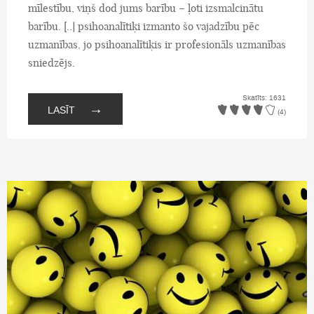
mīlestību, viņš dod jums barību – ļoti izsmalcinātu
barību. [..] psihoanalītiķi izmanto šo vajadzību pēc
uzmanības, jo psihoanalītiķis ir profesionāls uzmanības
sniedzējs.
Skatīts: 1631
→
LASĪT
(4)