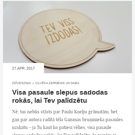
27.APR, 2017
DZĪVESZIŅAI
»
CILVĒKA ĶERMENIS UN DABA
Visa pasaule slepus sadodas
rokās, lai Tev palīdzētu
Nē, tas nebūs stāsts par Paulu Koelju grāmatām, bet
gan par autora radītā tēla Gaismas bruņinieka pasaules
uzskatu - ja Tu kaut ko patiesi vēlies, visa pasaule