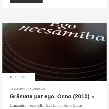
10.JŪL, 2013
DZĪVESZIŅAI
»
LASĀMGABALI
Grāmata par ego. Osho (2010)
(4)
Uzmanība ir enerģija. Kad kāds uzlūko jūs ar