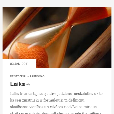
03.JAN, 2011
DZĪVESZIŅAI
»
PĀRDOMAS
Laiks
(4)
Laiks ir ārkārtīgi subjektīvs jēdziens, neskatoties uz to,
ka sen zinātnieki ir formulējuši tā definīciju,
skaitīšanas vienības un cilvēces nodzīvotos mirkļus
skaita precīzākais atompulkstenis pasaulē (tie miljona