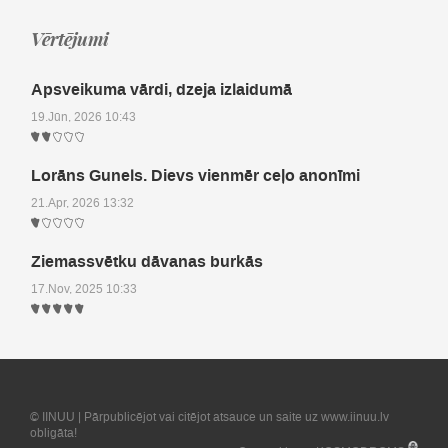
Vērtējumi
Apsveikuma vārdi, dzeja izlaidumā
19.Jūn, 2026 10:43
Lorāns Gunels. Dievs vienmēr ceļo anonīmi
21.Apr, 2026 13:32
Ziemassvētku dāvanas burkās
17.Nov, 2025 10:33
© IINUU | Pārpublicējot vai citējot atsauce un saite uz www.iinuu.lv
obligāta!