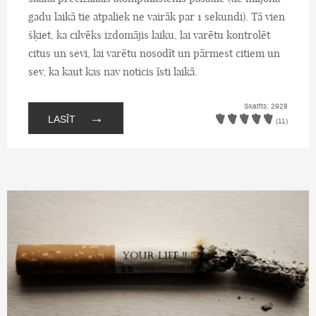
gadu laikā tie atpaliek ne vairāk par 1 sekundi). Tā vien
šķiet, ka cilvēks izdomājis laiku, lai varētu kontrolēt
citus un sevi, lai varētu nosodīt un pārmest citiem un
sev, ka kaut kas nav noticis īsti laikā.
Skatīts: 2928
→
LASĪT
(11)