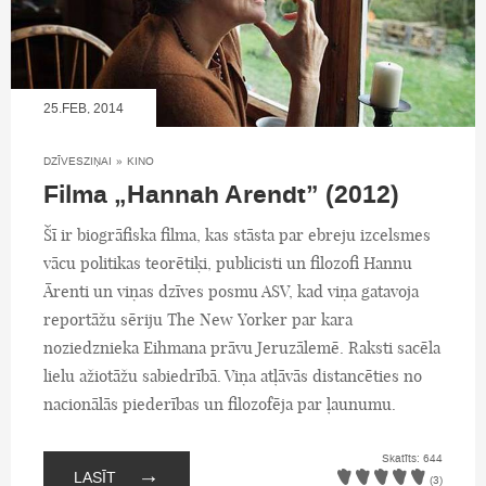
25.FEB, 2014
DZĪVESZIŅAI
»
KINO
Filma „Hannah Arendt” (2012)
Šī ir biogrāfiska filma, kas stāsta par ebreju izcelsmes
vācu politikas teorētiķi, publicisti un filozofi Hannu
Ārenti un viņas dzīves posmu ASV, kad viņa gatavoja
reportāžu sēriju The New Yorker par kara
noziedznieka Eihmana prāvu Jeruzālemē. Raksti sacēla
lielu ažiotāžu sabiedrībā. Viņa atļāvās distancēties no
nacionālās piederības un filozofēja par ļaunumu.
Skatīts: 644
→
LASĪT
(3)