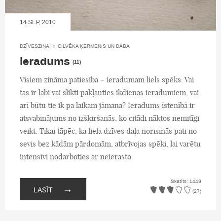
14.SEP, 2010
DZĪVESZIŅAI
»
CILVĒKA ĶERMENIS UN DABA
Ieradums
(11)
Visiem zināma patiesība – ieradumam liels spēks. Vai
tas ir labi vai slikti pakļauties ikdienas ieradumiem, vai
arī būtu tie ik pa laikam jāmana? Ieradums īstenībā ir
atsvabinājums no izšķiršanās, ko citādi nāktos nemitīgi
veikt. Tikai tāpēc, ka liela dzīves daļa norisinās pati no
sevis bez kādām pārdomām, atbrīvojas spēki, lai varētu
intensīvi nodarboties ar neierasto.
Skatīts: 1449
→
LASĪT
(27)