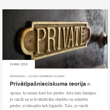
24.MAI, 2010
DZĪVESZIŅAI
»
CILVĒKA ĶERMENIS UN DABA
Privātīpašnieciskuma teorija
(3)
Apziņa, ka mums kaut kas pieder, dara mūs laimīgus.
Jo vairāk un jo kvalitatīvāku objektu vai subjektu
pieder, jo labsajūta tiek kāpināta. Taču, jo vairāk