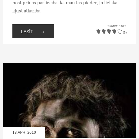
nostiprinās pārliecība, ka man tas pieder, jo lielāka
kļūst atkarība.
Skatīts: 1623
→
LASĪT
(9)
18.APR, 2010