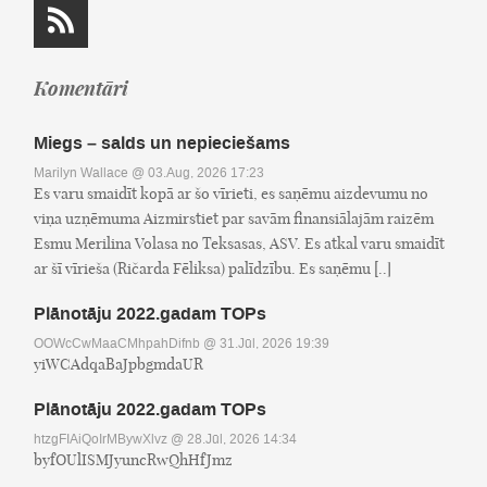
Komentāri
Miegs – salds un nepieciešams
Marilyn Wallace
@ 03.Aug, 2026 17:23
Es varu smaidīt kopā ar šo vīrieti, es saņēmu aizdevumu no
viņa uzņēmuma Aizmirstiet par savām finansiālajām raizēm
Esmu Merilina Volasa no Teksasas, ASV. Es atkal varu smaidīt
ar šī vīrieša (Ričarda Fēliksa) palīdzību. Es saņēmu [..]
Plānotāju 2022.gadam TOPs
OOWcCwMaaCMhpahDifnb
@ 31.Jūl, 2026 19:39
yiWCAdqaBaJpbgmdaUR
Plānotāju 2022.gadam TOPs
htzgFIAiQoIrMBywXlvz
@ 28.Jūl, 2026 14:34
byfOUlISMJyuncRwQhHfJmz