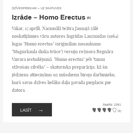
DZĪVESPRIEKAM
»
UZ SKATUVES
Izrāde – Homo Erectus
(6)
Vakar, 17.aprīlī, Nacionālā teātra Jaunajā zālē
noskatījāmies vācu autores Ingrīdas Lauzundas (1964)
lugas "Homo erectus" (oriģinālais nosaukums
"Mugurkaula diska trūce") versiju režisora Regnāra
Vaivara iestudējumā. "Homo erectus" jeb "taisni
stāvošais cilvēks" – skatuviska preparācija, kā šis
jēdziens attiecināms uz mūsdienu biroja darbinieku,
kurš savas dzīves lielāko daļu pavada pieplacis pie
datora.
Skatīts: 2351
→
LASĪT
(3)