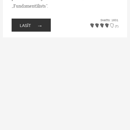
„Fundamentālists”.
Skatīts: 1831
→
LASĪT
(7)