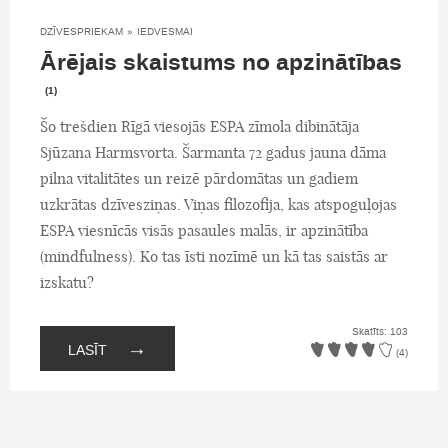
DZĪVESPRIEKAM
»
IEDVESMAI
Ārējais skaistums no apzinātības
(1)
Šo trešdien Rīgā viesojās ESPA zīmola dibinātāja
Sjūzana Harmsvorta. Šarmanta 72 gadus jauna dāma
pilna vitalitātes un reizē pārdomātas un gadiem
uzkrātas dzīvesziņas. Viņas filozofija, kas atspoguļojas
ESPA viesnīcās visās pasaules malās, ir apzinātība
(mindfulness). Ko tas īsti nozīmē un kā tas saistās ar
izskatu?
Skatīts: 103
→
LASĪT
(4)