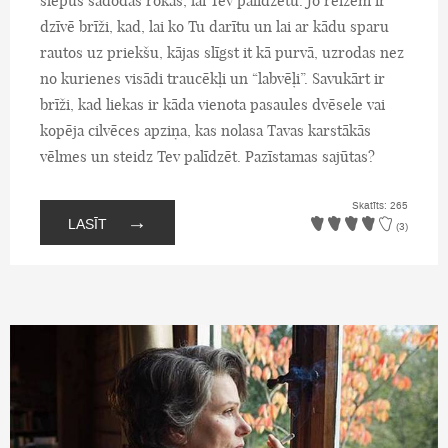
slepus sadodas rokās, lai Tev palīdzētu. Jo reizēm ir
dzīvē brīži, kad, lai ko Tu darītu un lai ar kādu sparu
rautos uz priekšu, kājas slīgst it kā purvā, uzrodas nez
no kurienes visādi traucēkļi un “labvēļi”. Savukārt ir
brīži, kad liekas ir kāda vienota pasaules dvēsele vai
kopēja cilvēces apziņa, kas nolasa Tavas karstākās
vēlmes un steidz Tev palīdzēt. Pazīstamas sajūtas?
Skatīts: 265
→
LASĪT
(3)