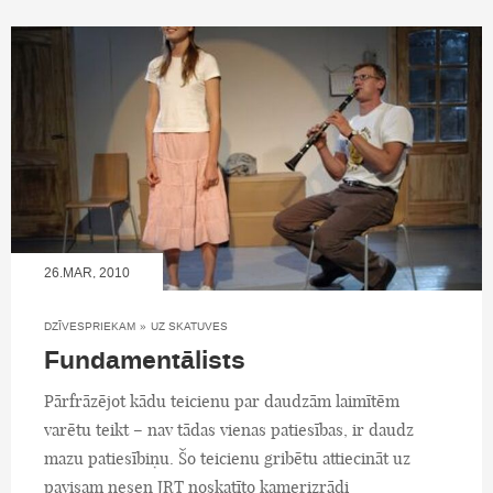
26.MAR, 2010
DZĪVESPRIEKAM
»
UZ SKATUVES
Fundamentālists
Pārfrāzējot kādu teicienu par daudzām laimītēm
varētu teikt – nav tādas vienas patiesības, ir daudz
mazu patiesībiņu. Šo teicienu gribētu attiecināt uz
pavisam nesen JRT noskatīto kamerizrādi