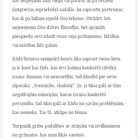
nav iespējams lasīt viegli vai pavirši, ik pa reizēm
jāatgriežas iepriekšējā sadaļās, lai saprastu pretrunas,
kas ik pa laikam izpeld Ošo tekstos. Otrkārt, īsti
nepieņemu Ošo dzīves filozofiju, bet apzināti
piespiedu sevi izlasīt visus viņa prātojumus, līdzības
vai mācības līdz galam.
Kādā biznesa seminārā koučs lika saprast vienu lietu,
ja ir kaut kas tāds, kas tevi kaitina konkrētā cilvēkā,
izsauc dusmas vai neiecietību, tad klusībā pie sevis
jāpasaka: „Sveicināts, skolotāj!”. Jo, ja tiksi galā ar tām
negatīvajām emocijām, kuras izraisa konkrētā
personība, tad tiksi galā ar kādu no savām problēmām,
kas nomoka. Tas tā, atkāpe no tēmas.
Turpmāk gribu padalīties ar atziņām vai izvilkumiem
no grāmatas, kas man likās saistoši.