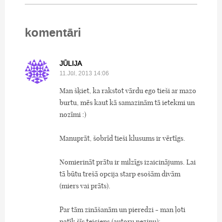
komentāri
JŪLIJA
11.Jūl, 2013 14:06
Man šķiet, ka rakstot vārdu ego tieši ar mazo
burtu, mēs kaut kā samazinām tā ietekmi un
nozīmi :)
Manuprāt, šobrīd tieši klusums ir vērtīgs.
Nomierināt prātu ir milzīgs izaicinājums. Lai
tā būtu trešā opcija starp esošām divām
(miers vai prāts).
Par tām zināšanām un pieredzi - man ļoti
patīk šīs teiciens (autoru nezinu):