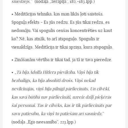
sniedzējs
.” (nodaļa „Terapija”, 182.-183.lpp.)
• Meditācijas tehnika, kas man likās ļoti saistoša.
Spoguļa efekts - Es jūs redzu. Es jūs tikai redzu, es
nedomāju. Vai spogulis cenšas koncentrēties uz kaut
ko? Nē, kas atnāk, to arī atspoguļo. Spogulis ir
vienaldzīgs. Meditācija ir tikai apziņa, kura atspoguļo.
• Zināšanām vērtība ir tikai tad, ja tā ir tava pieredze.
• „
Tā bija Ādolfa Hitlera pievilcība. Viņš bija tik
bezbailīgs, ka bija absolūti drošs. Viņš nekad
nevilcinājās, viņš bija pilnīgi pārliecināts. Un cilvēki,
kas savā būtībā nav pārliecināti, uzreiz dziļi pieķērās
šai personai. Tas ir cilvēks, kas ir tik pārliecināts par
savu patiesību, ka viņš to patiešām arī sasniedz.
”
(nodaļa „Ego neesamība”, 223.lpp.)