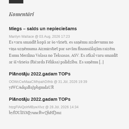
Komentāri
Miegs – salds un nepieciešams
Marilyn Wallace
@ 03.Aug, 2026 17:23
Es varu smaidīt kopā ar šo vīrieti, es saņēmu aizdevumu no
viņa uzņēmuma Aizmirstiet par savām finansiālajām raizēm
Esmu Merilina Volasa no Teksasas, ASV. Es atkal varu smaidīt
ar šī vīrieša (Ričarda Fēliksa) palīdzību. Es saņēmu [..]
Plānotāju 2022.gadam TOPs
OOWcCwMaaCMhpahDifnb
@ 31.Jūl, 2026 19:39
yiWCAdqaBaJpbgmdaUR
Plānotāju 2022.gadam TOPs
htzgFIAiQoIrMBywXlvz
@ 28.Jūl, 2026 14:34
byfOUlISMJyuncRwQhHfJmz