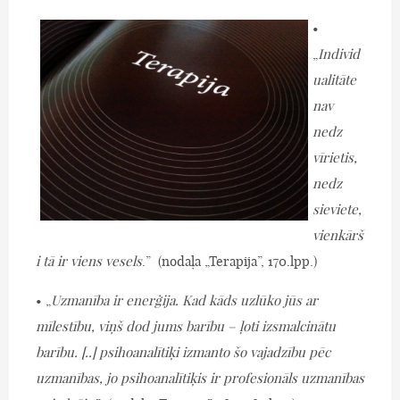
•
„
Individ
ualitāte
nav
nedz
vīrietis,
nedz
sieviete,
vienkārš
i tā ir viens vesels
.” (nodaļa „Terapija”, 170.lpp.)
• „
Uzmanība ir enerģija. Kad kāds uzlūko jūs ar
mīlestību, viņš dod jums barību – ļoti izsmalcinātu
barību. [..] psihoanalītiķi izmanto šo vajadzību pēc
uzmanības, jo psihoanalītiķis ir profesionāls uzmanības