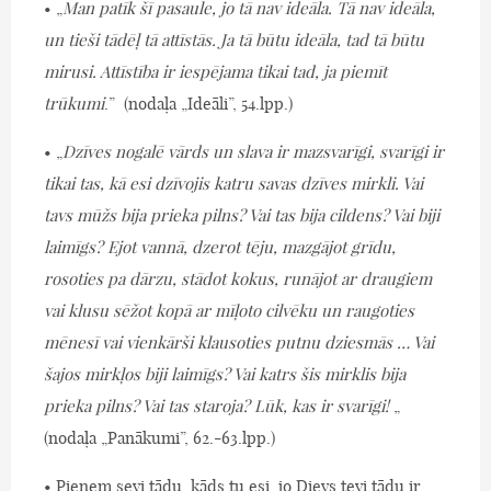
• „
Man patīk šī pasaule, jo tā nav ideāla. Tā nav ideāla,
un tieši tādēļ tā attīstās. Ja tā būtu ideāla, tad tā būtu
mirusi. Attīstība ir iespējama tikai tad, ja piemīt
trūkumi
.” (nodaļa „Ideāli”, 54.lpp.)
• „
Dzīves nogalē vārds un slava ir mazsvarīgi, svarīgi ir
tikai tas, kā esi dzīvojis katru savas dzīves mirkli. Vai
tavs mūžs bija prieka pilns? Vai tas bija cildens? Vai biji
laimīgs? Ejot vannā, dzerot tēju, mazgājot grīdu,
rosoties pa dārzu, stādot kokus, runājot ar draugiem
vai klusu sēžot kopā ar mīļoto cilvēku un raugoties
mēnesī vai vienkārši klausoties putnu dziesmās … Vai
šajos mirkļos biji laimīgs? Vai katrs šis mirklis bija
prieka pilns? Vai tas staroja? Lūk, kas ir svarīgi!
„
(nodaļa „Panākumi”, 62.-63.lpp.)
• Pieņem sevi tādu, kāds tu esi, jo Dievs tevi tādu ir