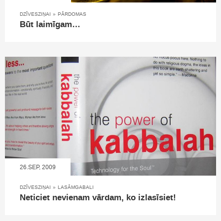
DZĪVESZIŅAI
»
PĀRDOMAS
Būt laimīgam…
26.SEP, 2009
DZĪVESZIŅAI
»
LASĀMGABALI
Neticiet nevienam vārdam, ko izlasīsiet!