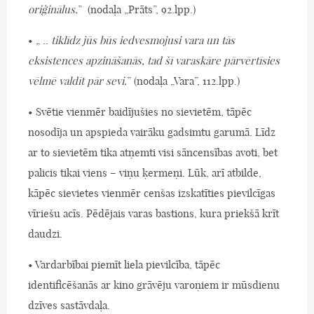
oriģinālus.
” (nodaļa „Prāts”, 92.lpp.)
• „ ..
tiklīdz jūs būs iedvesmojusi vara un tās
eksistences apzināšanās, tad šī varaskāre pārvērtīsies
vēlmē valdīt pār sevi.
” (nodaļa „Vara”, 112.lpp.)
• Svētie vienmēr baidījušies no sievietēm, tāpēc
nosodīja un apspieda vairāku gadsimtu garumā. Līdz
ar to sievietēm tika atņemti visi sāncensības avoti, bet
palicis tikai viens – viņu ķermeņi. Lūk, arī atbilde,
kāpēc sievietes vienmēr cenšas izskatīties pievilcīgas
vīriešu acīs. Pēdējais varas bastions, kura priekšā krīt
daudzi.
• Vardarbībai piemīt liela pievilcība, tāpēc
identificēšanās ar kino grāvēju varoņiem ir mūsdienu
dzīves sastāvdaļa.