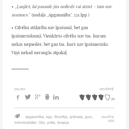
• „
Ļaujiet, lai pasaule jūs noliedz vai atzīst – tam nav
nozīmes
.” (nodaļa „Apgaismība”, 231.lpp.)
• Cilvēku atšķirība nav īpašumā, bet gan
īpašnieciskumā. Vienkāršs cilvēks nav tas, kuram
nekas nepieder, bet gan tas, kurš nav īpašniecisks.
Viņš nekad neraugās atpakaļ.
DALIES:
NOVĒRTĒ:
(
4
)
,
,
,
,
,
apgaismība
ego
filozofija
grāmata
guru
SKATĪTS:
1631
,
,
,
individualitāte
Ošo
prāts
terapija