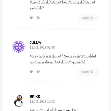
Dzīvot labāk? Dzivot bezatbildīgāk? Dzivot
savādāk?
ATBILDĒT
JŪLIJA
13.Jūl, 2013 01:05
Moš vienkārši dzīvot? Nevis eksistēt, peldēt
no dienas dienā, bet dzīvot apzināti?
ATBILDĒT
ERIKS
13.Jūl, 2013 12:02
Apzinātām darbībām ir mērķis ;)