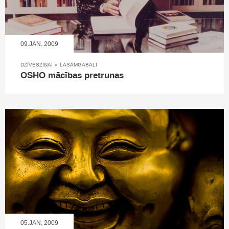
09.JAN, 2009
DZĪVESZIŅAI
»
LASĀMGABALI
OSHO mācības pretrunas
05.JAN, 2009