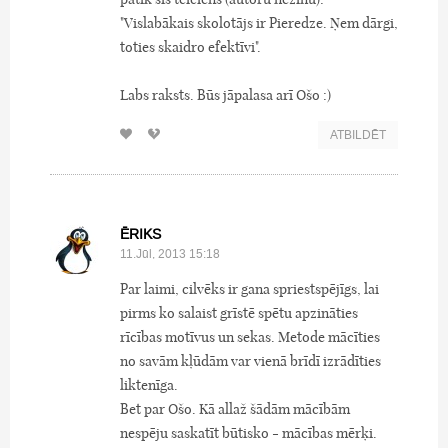
"Vislabākais skolotājs ir Pieredze. Ņem dārgi,
toties skaidro efektīvi".
Labs raksts. Būs jāpalasa arī Ošo :)
ATBILDĒT
ĒRIKS
11.Jūl, 2013 15:18
Par laimi, cilvēks ir gana spriestspējīgs, lai
pirms ko salaist grīstē spētu apzināties
rīcības motīvus un sekas. Metode mācīties
no savām kļūdām var vienā brīdī izrādīties
liktenīga.
Bet par Ošo. Kā allaž šādām mācībām
nespēju saskatīt būtisko - mācības mērķi.