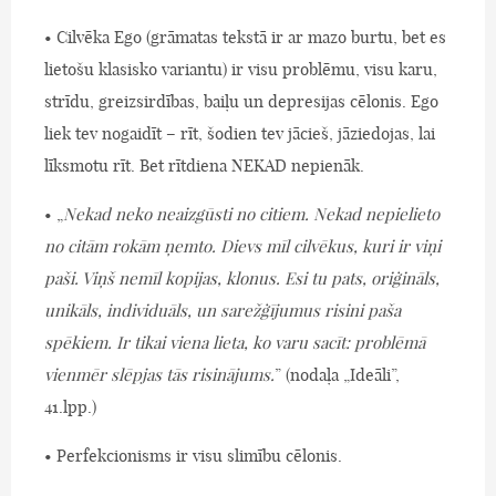
• Cilvēka Ego (grāmatas tekstā ir ar mazo burtu, bet es
lietošu klasisko variantu) ir visu problēmu, visu karu,
strīdu, greizsirdības, baiļu un depresijas cēlonis. Ego
liek tev nogaidīt – rīt, šodien tev jācieš, jāziedojas, lai
līksmotu rīt. Bet rītdiena NEKAD nepienāk.
• „
Nekad neko neaizgūsti no citiem. Nekad nepielieto
no citām rokām ņemto. Dievs mīl cilvēkus, kuri ir viņi
paši. Viņš nemīl kopijas, klonus. Esi tu pats, oriģināls,
unikāls, individuāls, un sarežģījumus risini paša
spēkiem. Ir tikai viena lieta, ko varu sacīt: problēmā
vienmēr slēpjas tās risinājums.
” (nodaļa „Ideāli”,
41.lpp.)
• Perfekcionisms ir visu slimību cēlonis.