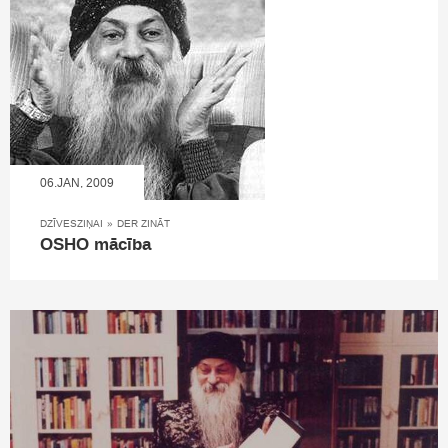
06.JAN, 2009
DZĪVESZIŅAI
»
DER ZINĀT
OSHO mācība