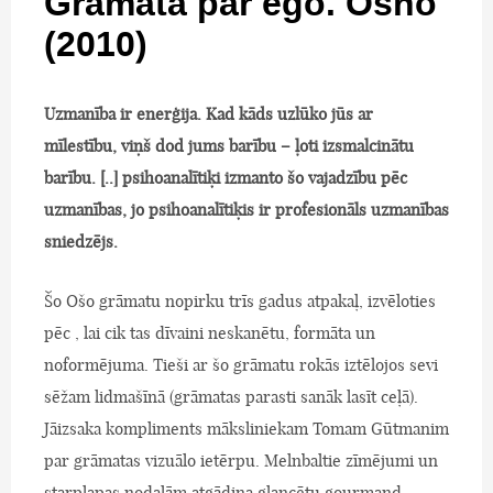
Grāmata par ego. Osho
(2010)
Uzmanība ir enerģija. Kad kāds uzlūko jūs ar
mīlestību, viņš dod jums barību – ļoti izsmalcinātu
barību. [..] psihoanalītiķi izmanto šo vajadzību pēc
uzmanības, jo psihoanalītiķis ir profesionāls uzmanības
sniedzējs.
Šo Ošo grāmatu nopirku trīs gadus atpakaļ, izvēloties
pēc , lai cik tas dīvaini neskanētu, formāta un
noformējuma. Tieši ar šo grāmatu rokās iztēlojos sevi
sēžam lidmašīnā (grāmatas parasti sanāk lasīt ceļā).
Jāizsaka kompliments māksliniekam Tomam Gūtmanim
par grāmatas vizuālo ietērpu. Melnbaltie zīmējumi un
starplapas nodaļām atgādina glancētu gourmand