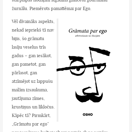
žurnālu. Piemērots pamattēmai par Ego.
Vēl dīvaināks aspekts,
nekad iepriekš tā nav
bijis, šo grāmatu
lasīju veselus trīs
gadus – gan iesākot,
gan pametot, gan
pārlasot, gan
atzīmējot uz lappušu
malām izsaukuma,
jautājuma zīmes,
krustiņus un līkločus.
Kāpēc tā? Pirmkārt,
„Grāmatu par ego”