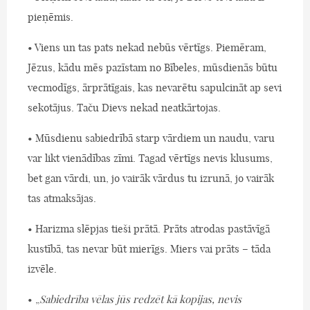
pieņēmis.
• Viens un tas pats nekad nebūs vērtīgs. Piemēram,
Jēzus, kādu mēs pazīstam no Bībeles, mūsdienās būtu
vecmodīgs, ārprātīgais, kas nevarētu sapulcināt ap sevi
sekotājus. Taču Dievs nekad neatkārtojas.
• Mūsdienu sabiedrībā starp vārdiem un naudu, varu
var likt vienādības zīmi. Tagad vērtīgs nevis klusums,
bet gan vārdi, un, jo vairāk vārdus tu izrunā, jo vairāk
tas atmaksājas.
• Harizma slēpjas tieši prātā. Prāts atrodas pastāvīgā
kustībā, tas nevar būt mierīgs. Miers vai prāts – tāda
izvēle.
• „
Sabiedrība vēlas jūs redzēt kā kopijas, nevis