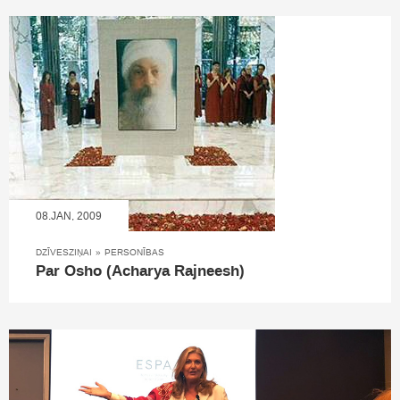
08.JAN, 2009
DZĪVESZIŅAI
»
PERSONĪBAS
Par Osho (Acharya Rajneesh)