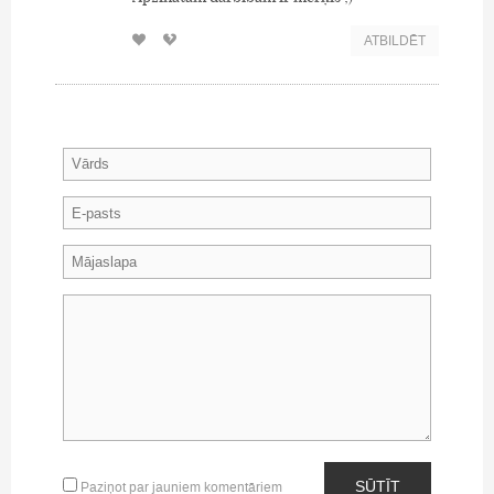
ATBILDĒT
SŪTĪT
Paziņot par jauniem komentāriem