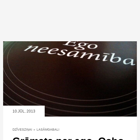
10.JŪL, 2013
DZĪVESZIŅAI
»
LASĀMGABALI