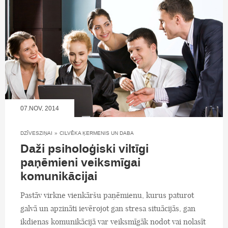
07.NOV, 2014
DZĪVESZIŅAI
»
CILVĒKA ĶERMENIS UN DABA
Daži psiholoģiski viltīgi
paņēmieni veiksmīgai
komunikācijai
Pastāv virkne vienkāršu paņēmienu, kurus paturot
galvā un apzināti ievērojot gan stresa situācijās, gan
ikdienas komunikācijā var veiksmīgāk nodot vai nolasīt