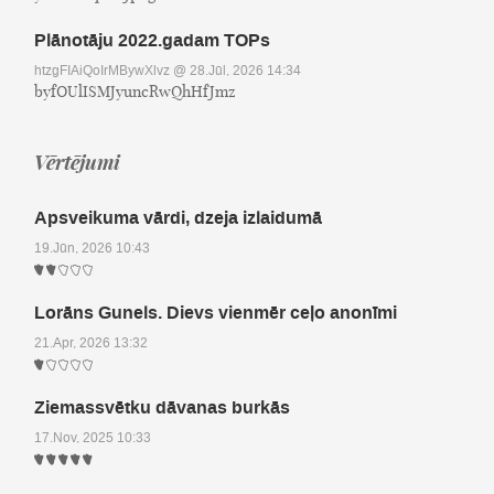
Plānotāju 2022.gadam TOPs
htzgFIAiQoIrMBywXlvz
@ 28.Jūl, 2026 14:34
byfOUlISMJyuncRwQhHfJmz
Vērtējumi
Apsveikuma vārdi, dzeja izlaidumā
19.Jūn, 2026 10:43
Lorāns Gunels. Dievs vienmēr ceļo anonīmi
21.Apr, 2026 13:32
Ziemassvētku dāvanas burkās
17.Nov, 2025 10:33