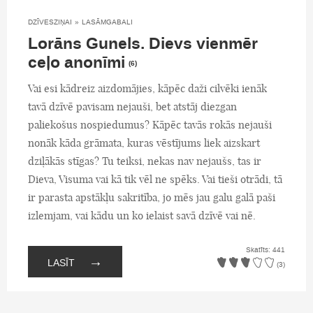
DZĪVESZIŅAI
»
LASĀMGABALI
Lorāns Gunels. Dievs vienmēr
ceļo anonīmi
(6)
Vai esi kādreiz aizdomājies, kāpēc daži cilvēki ienāk
tavā dzīvē pavisam nejauši, bet atstāj diezgan
paliekošus nospiedumus? Kāpēc tavās rokās nejauši
nonāk kāda grāmata, kuras vēstījums liek aizskart
dziļākās stīgas? Tu teiksi, nekas nav nejaušs, tas ir
Dieva, Visuma vai kā tik vēl ne spēks. Vai tieši otrādi, tā
ir parasta apstākļu sakritība, jo mēs jau galu galā paši
izlemjam, vai kādu un ko ielaist savā dzīvē vai nē.
Skatīts: 441
→
LASĪT
(3)