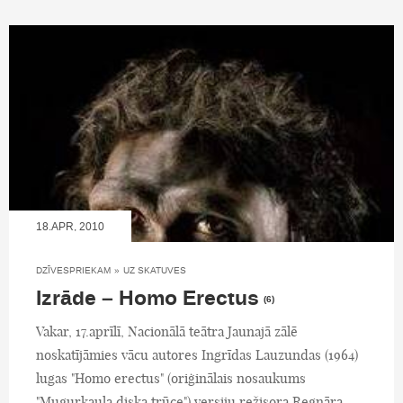
18.APR, 2010
DZĪVESPRIEKAM
»
UZ SKATUVES
Izrāde – Homo Erectus
(6)
Vakar, 17.aprīlī, Nacionālā teātra Jaunajā zālē
noskatījāmies vācu autores Ingrīdas Lauzundas (1964)
lugas "Homo erectus" (oriģinālais nosaukums
"Mugurkaula diska trūce") versiju režisora Regnāra