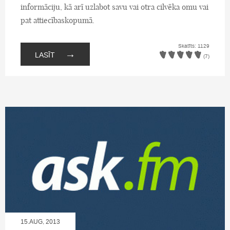
informāciju, kā arī uzlabot savu vai otra cilvēka omu vai
pat attiecībaskopumā.
Skatīts: 1129
→
LASĪT
(7)
15.AUG, 2013