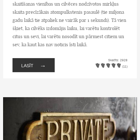
skaitīšanas vienības un cilvēces nodzīvotos mirkļus
skaita precīzākais atompulkstenis pasaulē (tie miljona
gadu laikā tie atpaliek ne vairāk par 1 sekundi). Tā vien
šķiet, ka cilvēks izdomājis laiku, lai varētu kontrolēt
citus un sevi, lai varētu nosodīt un pārmest citiem un
sev, ka kaut kas nav noticis īsti laikā.
Skatīts: 2928
→
LASĪT
(11)