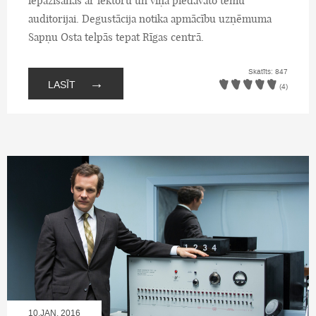
iepazīšanās ar lektoru un viņa piedāvāto tēmu
auditorijai. Degustācija notika apmācību uzņēmuma
Sapņu Osta telpās tepat Rīgas centrā.
Skatīts: 847
→
LASĪT
(4)
10.JAN, 2016