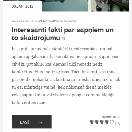
06.JAN, 2011
DZĪVESZIŅAI
»
CILVĒKA ĶERMENIS UN DABA
Interesanti fakti par sapņiem un
to skaidrojumu
(5)
Ir sapņi, kurus mēs vienkārši neatceramies, un pat
aplami apgalvojam, ka šonakt es nesapņoju. Sapņo visi
cilvēki, pat aklie, kas dienas laikā neredz nedz
konkrētus tēlus, nedz krāsas. Taču ir sapņi, kas mūs
pārsteidz, nobaida, aizkustina un, neskatoties uz to, cik
tu esi māņticīgs vai nē, liek nākamajā dienā meklēt
rokā sapņu tulku vai visdrīzāk google.com meklētājā
tādu centies uziet.
Skatīts: 8336
→
LASĪT
(31)