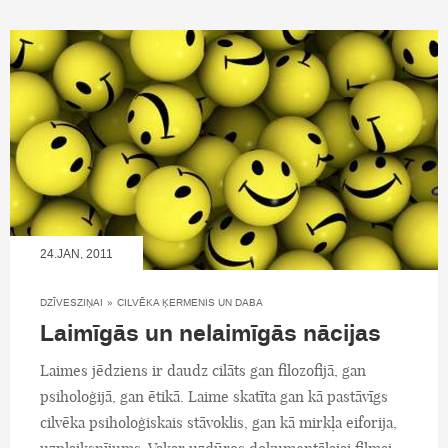
24.JAN, 2011
DZĪVESZIŅAI
»
CILVĒKA ĶERMENIS UN DABA
Laimīgās un nelaimīgās nācijas
Laimes jēdziens ir daudz cilāts gan filozofijā, gan
psiholoģijā, gan ētikā. Laime skatīta gan kā pastāvīgs
cilvēka psiholoģiskais stāvoklis, gan kā mirkļa eiforija,