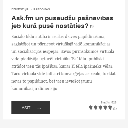
DZĪVESZIŅAI
»
PĀRDOMAS
Ask.fm un pusaudžu pašnāvības
jeb kurā pusē nostāties?
(3)
Sociālo tīklu sūtība ir reālās dzīves papildināšana,
saglabājot un pārnesot virtuālajā vidē komunikācijas
un socializācijas iespējas. Savos pirmsākumos virtuālā
vide piedāvāja uzturēt virtuālu "Es" tēlu, publiski
atrādot vien tās īpašības, kuras šī tēla īpašnieks vēlas.
Taču virtuālā vide ļoti ātri konverģējās ar reālo, turklāt
nevis to papildinot, bet vien ieviešot jaunu
komunikāciju dimensiju.
Skatīts: 529
→
LASĪT
(1)