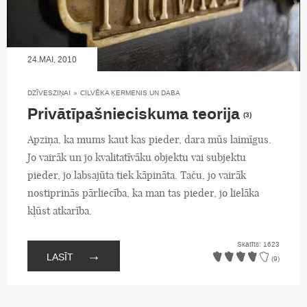
24.MAI, 2010
DZĪVESZIŅAI
»
CILVĒKA ĶERMENIS UN DABA
Privātīpašnieciskuma teorija
(3)
Apziņa, ka mums kaut kas pieder, dara mūs laimīgus.
Jo vairāk un jo kvalitatīvāku objektu vai subjektu
pieder, jo labsajūta tiek kāpināta. Taču, jo vairāk
nostiprinās pārliecība, ka man tas pieder, jo lielāka
kļūst atkarība.
Skatīts: 1623
→
LASĪT
(9)