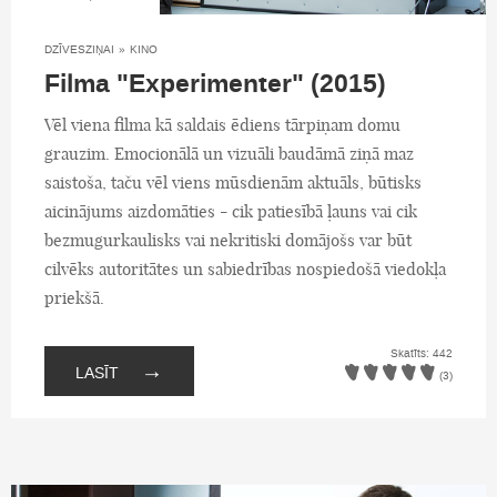
DZĪVESZIŅAI
»
KINO
Filma "Experimenter" (2015)
Vēl viena filma kā saldais ēdiens tārpiņam domu
grauzim. Emocionālā un vizuāli baudāmā ziņā maz
saistoša, taču vēl viens mūsdienām aktuāls, būtisks
aicinājums aizdomāties - cik patiesībā ļauns vai cik
bezmugurkaulisks vai nekritiski domājošs var būt
cilvēks autoritātes un sabiedrības nospiedošā viedokļa
priekšā.
Skatīts: 442
→
LASĪT
(3)