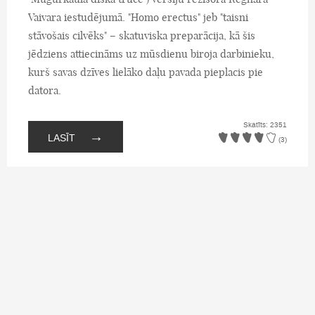
Vaivara iestudējumā. "Homo erectus" jeb "taisni
stāvošais cilvēks" – skatuviska preparācija, kā šis
jēdziens attiecināms uz mūsdienu biroja darbinieku,
kurš savas dzīves lielāko daļu pavada pieplacis pie
datora.
Skatīts: 2351
→
LASĪT
(3)