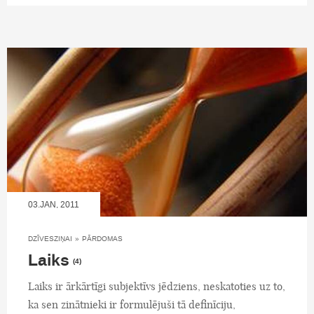
03.JAN, 2011
DZĪVESZIŅAI
»
PĀRDOMAS
Laiks
(4)
Laiks ir ārkārtīgi subjektīvs jēdziens, neskatoties uz to,
ka sen zinātnieki ir formulējuši tā definīciju,