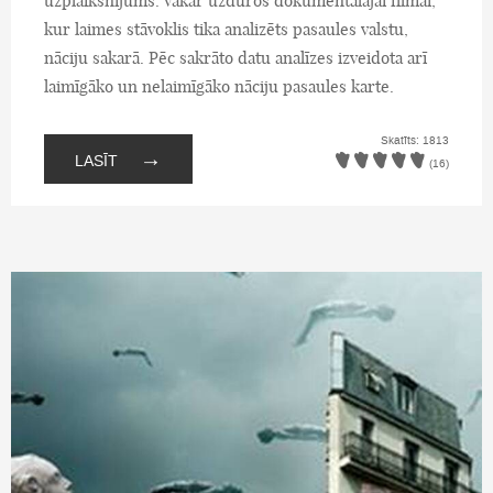
uzplaiksnījums. Vakar uzdūros dokumentālajai filmai,
kur laimes stāvoklis tika analizēts pasaules valstu,
nāciju sakarā. Pēc sakrāto datu analīzes izveidota arī
laimīgāko un nelaimīgāko nāciju pasaules karte.
Skatīts: 1813
→
LASĪT
(16)