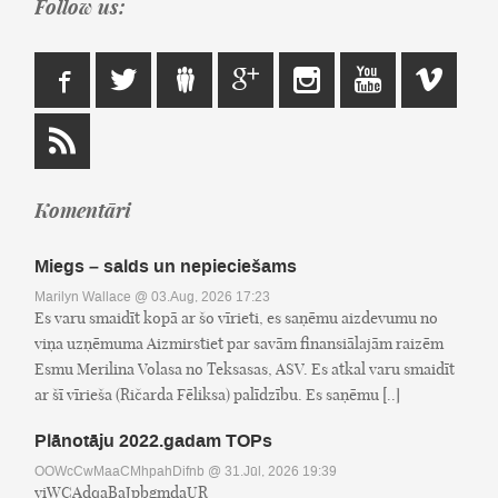
Follow us:
Komentāri
Miegs – salds un nepieciešams
Marilyn Wallace
@ 03.Aug, 2026 17:23
Es varu smaidīt kopā ar šo vīrieti, es saņēmu aizdevumu no
viņa uzņēmuma Aizmirstiet par savām finansiālajām raizēm
Esmu Merilina Volasa no Teksasas, ASV. Es atkal varu smaidīt
ar šī vīrieša (Ričarda Fēliksa) palīdzību. Es saņēmu [..]
Plānotāju 2022.gadam TOPs
OOWcCwMaaCMhpahDifnb
@ 31.Jūl, 2026 19:39
yiWCAdqaBaJpbgmdaUR