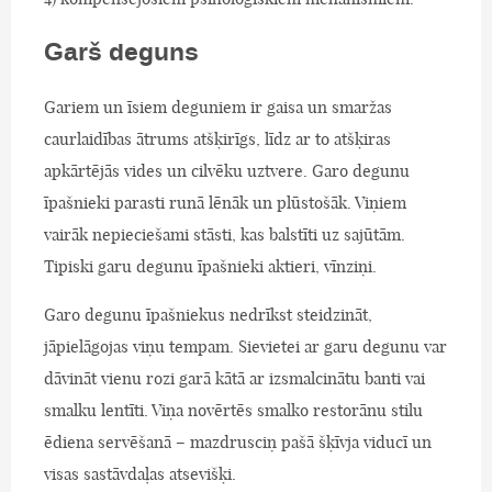
Garš deguns
Gariem un īsiem deguniem ir gaisa un smaržas
caurlaidības ātrums atšķirīgs, līdz ar to atšķiras
apkārtējās vides un cilvēku uztvere. Garo degunu
īpašnieki parasti runā lēnāk un plūstošāk. Viņiem
vairāk nepieciešami stāsti, kas balstīti uz sajūtām.
Tipiski garu degunu īpašnieki aktieri, vīnziņi.
Garo degunu īpašniekus nedrīkst steidzināt,
jāpielāgojas viņu tempam. Sievietei ar garu degunu var
dāvināt vienu rozi garā kātā ar izsmalcinātu banti vai
smalku lentīti. Viņa novērtēs smalko restorānu stilu
ēdiena servēšanā – mazdrusciņ pašā šķīvja viducī un
visas sastāvdaļas atsevišķi.