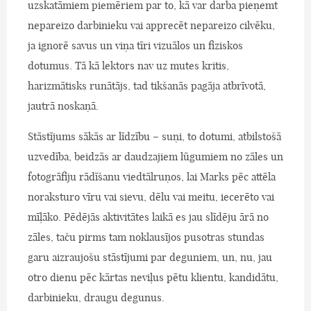
uzskatāmiem piemēriem par to, kā var darba pieņemt
nepareizo darbinieku vai apprecēt nepareizo cilvēku,
ja ignorē savus un viņa tīri vizuālos un fiziskos
dotumus. Tā kā lektors nav uz mutes kritis,
harizmātisks runātājs, tad tikšanās pagāja atbrīvotā,
jautrā noskaņā.
Stāstījums sākās ar līdzību – suņi, to dotumi, atbilstošā
uzvedība, beidzās ar daudzajiem lūgumiem no zāles un
fotogrāfiju rādīšanu viedtālruņos, lai Marks pēc attēla
noraksturo vīru vai sievu, dēlu vai meitu, iecerēto vai
mīļāko. Pēdējās aktivitātes laikā es jau slīdēju ārā no
zāles, taču pirms tam noklausījos pusotras stundas
garu aizraujošu stāstījumi par deguniem, un, nu, jau
otro dienu pēc kārtas neviļus pētu klientu, kandidātu,
darbinieku, draugu degunus.