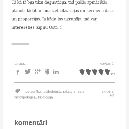
Tā kā tā bija tikai degustācija, tad pašās apmācībās
plānots ķidāt un analizēt citas sejas un ķermeņa daļas
un proporcijas. Ja kādu tas uzrunāja, tad var
interesēties Sapņu Ostā. ;)
DALIES:
NOVĒRTĒ:
(
4
)
,
,
,
,
personība
psiholoģija
raksturs
seja
SKATĪTS:
847
,
fenotipoloģija
fizioloģija
komentāri