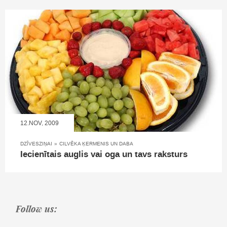
12.NOV, 2009
DZĪVESZIŅAI
»
CILVĒKA ĶERMENIS UN DABA
Iecienītais auglis vai oga un tavs raksturs
Follow us: