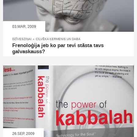
03.MAR, 2009
DZĪVESZIŅAI
»
CILVĒKA ĶERMENIS UN DABA
Frenoloģija jeb ko par tevi stāsta tavs
galvaskauss?
26.SEP, 2009