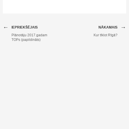
←
→
IEPRIEKŠĒJAIS
NĀKAMAIS
Plānotāju 2017.gadam
Kur tīklot Rīgā?
TOPs (papildināts)