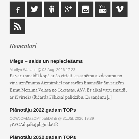
Komentāri
Miegs – salds un nepieciešams
Marilyn Wallace
@ 03.Aug, 2026 17:23
Es varu smaidīt kopā ar šo vīrieti, es saņēmu aizdevumu no
viņa uzņēmuma Aizmirstiet par savām finansiālajām raizēm
Esmu Merilina Volasa no Teksasas, ASV. Es atkal varu smaidīt
ar šī vīrieša (Ričarda Fēliksa) palīdzību. Es saņēmu [..]
Plānotāju 2022.gadam TOPs
OOWcCwMaaCMhpahDifnb
@ 31.Jūl, 2026 19:39
yiWCAdqaBaJpbgmdaUR
Plānotāju 2022.gadam TOPs