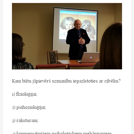
Kam būtu jāpievērš uzmanību iepazīstoties ar cilvēku?
1) fizioloģijai;
2) psihozioloģijai;
3) raksturam;
4) kompensējošiem psiholoģiskiem mehānismiem.