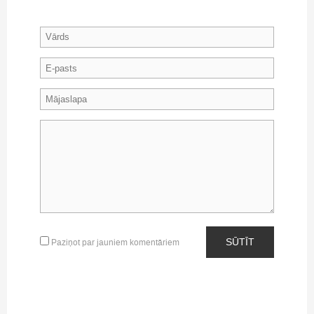
SŪTĪT
Paziņot par jauniem komentāriem