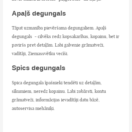
Apaļš degungals
Tāpat uzmanība pievēršama degungaliem. Apaļš
degungals - cilvēks redz kopsakarības, kopainu, bet ir
paviršs pret detaļām. Labi galvenie grāmatveži,
vadītāji, Ziemassvētku vecīši.
Spics degungals
Spica degungala īpašnieki tendēti uz detaļām,
sīkumiem, neredz kopainu. Labi zobārsti, kontu
grāmatveži, informācijas ievadītāji datu bāzē,
autoservisa mehāniķi.