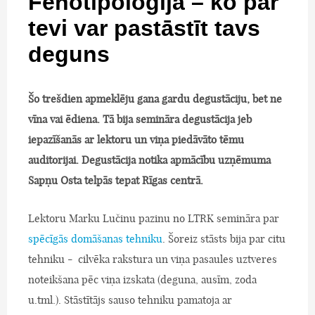
Fenotipoloģija – ko par
tevi var pastāstīt tavs
deguns
Šo trešdien apmeklēju gana gardu degustāciju, bet ne
vīna vai ēdiena. Tā bija semināra degustācija jeb
iepazīšanās ar lektoru un viņa piedāvāto tēmu
auditorijai. Degustācija notika apmācību uzņēmuma
Sapņu Osta telpās tepat Rīgas centrā.
Lektoru Marku Lučinu pazinu no LTRK semināra par
spēcīgās domāšanas tehniku
. Šoreiz stāsts bija par citu
tehniku - cilvēka rakstura un viņa pasaules uztveres
noteikšana pēc viņa izskata (deguna, ausīm, zoda
u.tml.). Stāstītājs sauso tehniku pamatoja ar