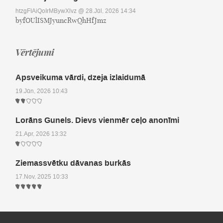
htzgFIAiQoIrMBywXlvz
@ 28.Jūl, 2026 14:34
byfOUlISMJyuncRwQhHfJmz
Vērtējumi
Apsveikuma vārdi, dzeja izlaidumā
19.Jūn, 2026 10:43
Lorāns Gunels. Dievs vienmēr ceļo anonīmi
21.Apr, 2026 13:32
Ziemassvētku dāvanas burkās
17.Nov, 2025 10:33