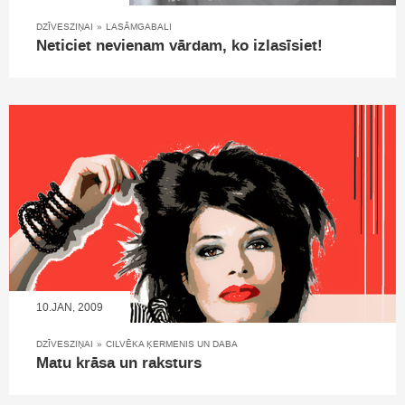
DZĪVESZIŅAI
»
LASĀMGABALI
Neticiet nevienam vārdam, ko izlasīsiet!
10.JAN, 2009
DZĪVESZIŅAI
»
CILVĒKA ĶERMENIS UN DABA
Matu krāsa un raksturs