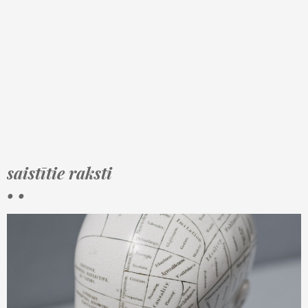
saistītie raksti
• •