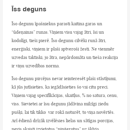
Īss deguns
Īso degunu īpašniekus parasti kaitina garas un
“ūdeņainas” runas. Viņiem visu vajag ātri, īsi un
kodolīgi, tieši pierē. Īso degunu cilvēki runā ātri,
enerģiski, viņiem ir plaši aptveroši žesti. Ne vienmēr
uzvedas taktiski, jo ātra, nepārdomāta un tieša reakcija
ir viņu uzvedības norma.
Īso degunu pircējus nevar ieinteresēt plaši stāstījumi,
kā jūs jutīsieties, ka iegādāsieties šo vai citu preci.
Viņiem vajag specifikācijas, skaitļus, % no satura, cenu,
viss. Sievietei ar īsu degunu jādāvina milzīgi ziedu
pušķi, lai tik tikko var rokā noturēt, to viņa novērtēs.
Arī ēdienā drīzāk izvēlēsies lielas un sātīgas porcijas,
nevis skaisti izvietotus “piņģerotus” uz šķīvja.