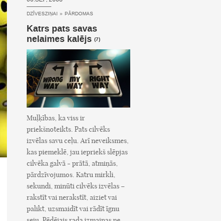
DZĪVESZIŅAI
»
PĀRDOMAS
Katrs pats savas
nelaimes kalējs
(7)
Muļķības, ka viss ir
priekšnoteikts. Pats cilvēks
izvēlas savu ceļu. Arī neveiksmes,
kas piemeklē, jau iepriekš slēpjas
cilvēka galvā - prātā, atmiņās,
pārdzīvojumos. Katru mirkli,
sekundi, minūti cilvēks izvēlas –
rakstīt vai nerakstīt, aiziet vai
palikt, uzsmaidīt vai rādīt īgnu
seju. Pēdējais rada izmaiņas ne