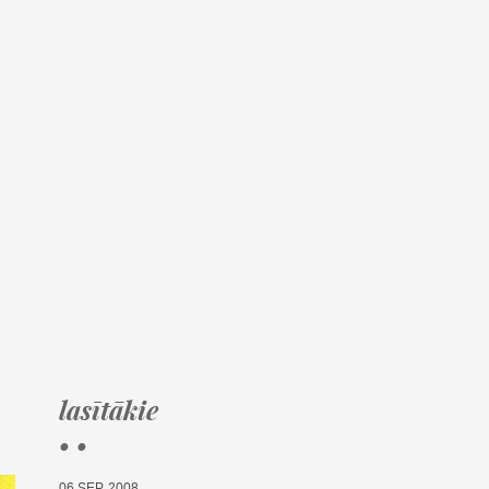
lasītākie
• •
06.SEP, 2008