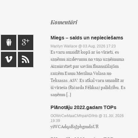
Komentāri
Miegs – salds un nepieciešams
Marilyn Wallace
@ 03.Aug, 2026 17:23
Es varu smaidīt kopā ar šo vīrieti, es
saņēmu aizdevumu no viņa uzņēmuma
Aizmirstiet par savām finansiālajām
raizēm Esmu Merilina Volasa no
Teksasas, ASV. Es atkal varu smaidīt ar
šī vīrieša (Ričarda Fēliksa) palīdzību. Es
saņēmu [..]
Plānotāju 2022.gadam TOPs
OOWcCwMaaCMhpahDifnb
@ 31.Jūl, 2026
19:39
yiWCAdqaBaJpbgmdaUR