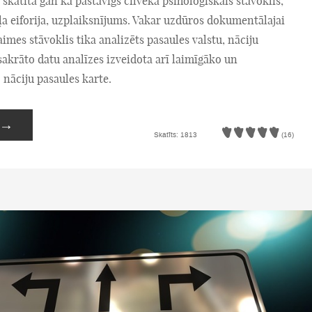
 skatīta gan kā pastāvīgs cilvēka psiholoģiskais stāvoklis,
a eiforija, uzplaiksnījums. Vakar uzdūros dokumentālajai
laimes stāvoklis tika analizēts pasaules valstu, nāciju
sakrāto datu analīzes izveidota arī laimīgāko un
nāciju pasaules karte.
→
Skatīts: 1813
(16)