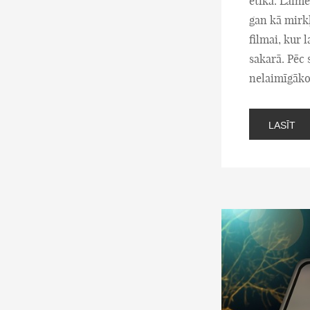
ētikā. Laime
gan kā mirkļ
filmai, kur 
sakarā. Pēc 
nelaimīgāko 
LASĪT