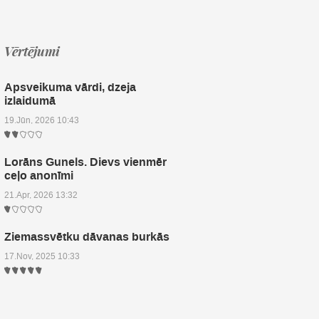
Vērtējumi
Apsveikuma vārdi, dzeja
izlaidumā
19.Jūn, 2026 10:43
Lorāns Gunels. Dievs vienmēr
ceļo anonīmi
21.Apr, 2026 13:32
Ziemassvētku dāvanas burkās
17.Nov, 2025 10:33