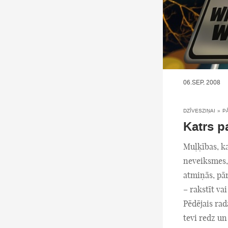
06.SEP, 2008
DZĪVESZIŅAI
»
P
Katrs p
Muļķības, ka
neveiksmes, 
atmiņās, pār
– rakstīt vai
Pēdējais rad
tevi redz un