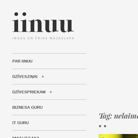
PAR IINUU
DZĪVESZIŅAI
DZĪVESPRIEKAM
BIZNESA GURU
Tag: nelaim
IT GURU
• •