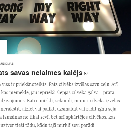
ĀRDOMAS
ats savas nelaimes kalējs
(7)
 viss ir priekšnoteikts. Pats cilvēks izvēlas savu ceļu. Arī
kas piemeklē, jau iepriekš slēpjas cilvēka galvā - prātā,
dzīvojumos. Katru mirkli, sekundi, minūti cilvēks izvēlas
 nerakstīt, aiziet vai palikt, uzsmaidīt vai rādīt īgnu seju.
a izmaiņas ne tikai sevī, bet arī apkārtējos cilvēkos, kas
 uztver tieši tādu, kādu tajā mirklī sevi parādi.