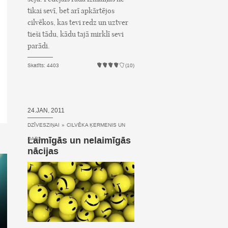
tikai sevī, bet arī apkārtējos
cilvēkos, kas tevi redz un uztver
tieši tādu, kādu tajā mirklī sevi
parādi.
Skatīts: 4403
(10)
24.JAN, 2011
DZĪVESZIŅAI
»
CILVĒKA ĶERMENIS UN
Laimīgās un nelaimīgās
DABA
nācijas