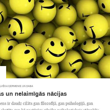
ILVĒKA ĶERMENIS UN DABA
s un nelaimīgās nācijas
ens ir daudz cilāts gan filozofijā, gan psiholoģijā, gan