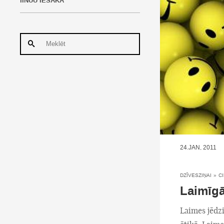
IINUU IESAKA
24.JAN, 2011
DZĪVESZIŅAI
»
C
Laimīgā
Laimes jēdzi