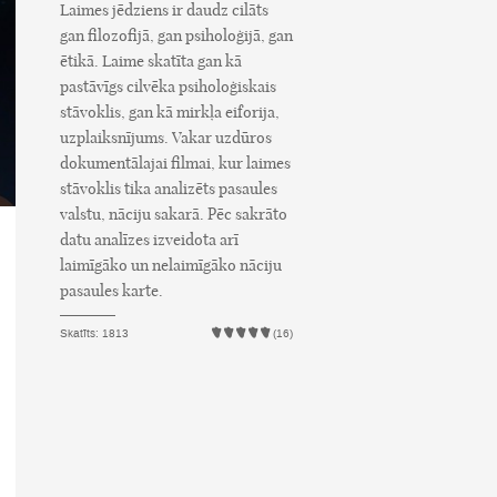
Laimes jēdziens ir daudz cilāts
gan filozofijā, gan psiholoģijā, gan
ētikā. Laime skatīta gan kā
pastāvīgs cilvēka psiholoģiskais
stāvoklis, gan kā mirkļa eiforija,
uzplaiksnījums. Vakar uzdūros
dokumentālajai filmai, kur laimes
stāvoklis tika analizēts pasaules
valstu, nāciju sakarā. Pēc sakrāto
datu analīzes izveidota arī
laimīgāko un nelaimīgāko nāciju
pasaules karte.
Skatīts: 1813
(16)