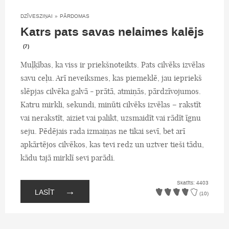
DZĪVESZIŅAI
»
PĀRDOMAS
Katrs pats savas nelaimes kalējs
(7)
Muļķības, ka viss ir priekšnoteikts. Pats cilvēks izvēlas
savu ceļu. Arī neveiksmes, kas piemeklē, jau iepriekš
slēpjas cilvēka galvā - prātā, atmiņās, pārdzīvojumos.
Katru mirkli, sekundi, minūti cilvēks izvēlas – rakstīt
vai nerakstīt, aiziet vai palikt, uzsmaidīt vai rādīt īgnu
seju. Pēdējais rada izmaiņas ne tikai sevī, bet arī
apkārtējos cilvēkos, kas tevi redz un uztver tieši tādu,
kādu tajā mirklī sevi parādi.
Skatīts: 4403
→
LASĪT
(10)