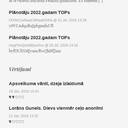
ar šī vīrieša (Ričarda Fēliksa) palīdzību. Es saņēmu [..]
Plānotāju 2022.gadam TOPs
OOWcCwMaaCMhpahDifnb
@ 31.Jūl, 2026 19:39
yiWCAdqaBaJpbgmdaUR
Plānotāju 2022.gadam TOPs
htzgFIAiQoIrMBywXlvz
@ 28.Jūl, 2026 14:34
byfOUlISMJyuncRwQhHfJmz
Vērtējumi
Apsveikuma vārdi, dzeja izlaidumā
19.Jūn, 2026 10:43
Lorāns Gunels. Dievs vienmēr ceļo anonīmi
21.Apr, 2026 13:32