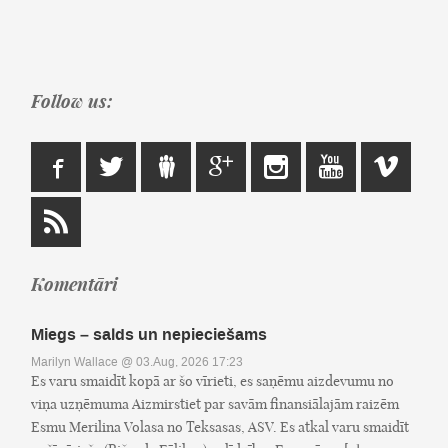
Follow us:
Komentāri
Miegs – salds un nepieciešams
Marilyn Wallace
@ 03.Aug, 2026 17:23
Es varu smaidīt kopā ar šo vīrieti, es saņēmu aizdevumu no
viņa uzņēmuma Aizmirstiet par savām finansiālajām raizēm
Esmu Merilina Volasa no Teksasas, ASV. Es atkal varu smaidīt