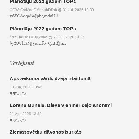
Plānotāju 2022.gadam TOPs
OOWcCwMaaCMhpahDifnb
@ 31.Jūl, 2026 19:39
yiWCAdqaBaJpbgmdaUR
Plānotāju 2022.gadam TOPs
htzgFIAiQoIrMBywXlvz
@ 28.Jūl, 2026 14:34
byfOUlISMJyuncRwQhHfJmz
Vērtējumi
Apsveikuma vārdi, dzeja izlaidumā
19.Jūn, 2026 10:43
Lorāns Gunels. Dievs vienmēr ceļo anonīmi
21.Apr, 2026 13:32
Ziemassvētku dāvanas burkās