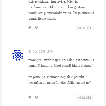
dzīves shēma, viņu izvēle. Mēs visi
izvēlamies sev tīkamo vidi, kur gūstam
baudu sev piemērotākā veidā. Pat ja citiem tā
bauda liekas slima.
ATBILDĒT
23.Dec, 2008 15:04
manuprāt aizdomājas, bet talants izdomāt kā
izmainīt kaut ko, šķiet piemīt tikai retajam :)
un principā, vienmēr vieglāk ir pateikt -
nesanāca un nedarīt neko tālāk. vai tad ne?
ATBILDĒT