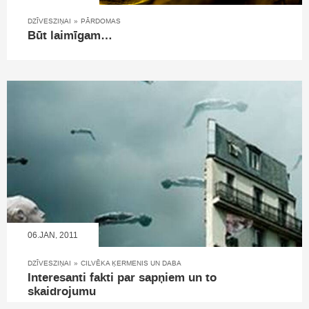
DZĪVESZIŅAI
»
PĀRDOMAS
Būt laimīgam…
06.JAN, 2011
DZĪVESZIŅAI
»
CILVĒKA ĶERMENIS UN DABA
Interesanti fakti par sapņiem un to
skaidrojumu