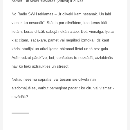
pamet. Un visas sievietes (vīrieši) ir cūkas.
No Radio SWH reklāmas – „Ir cilvēki kam nesanāk. Un labi
vien ir, ka nesanāk”. Stāsts par cilvēkiem, kas ķeras klāt
lietām, kuras drīzāk sabojā nekā salabo. Bet, vienalga, ķeras
klāt citām, sačakarē, pamet vai negribīgi izmoka līdz kaut
kādai stadijai un atkal ķeras nākamai lietai un tā bez gala.
Acīmredzot pārdzīvo, bet, cenšoties to neizrādīt, aizbildinās –
nav ko lieki uztraukties un stresot.
Nekad neesmu sapratis, vai tiešām šie cilvēki nav
aizdomājušies, varbūt pamēģināt padarīt ko citu vai vismaz -
savādāk?