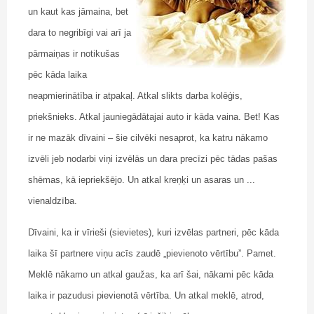
un kaut kas jāmaina, bet
dara to negribīgi vai arī ja
pārmaiņas ir notikušas
pēc kāda laika
neapmierinātība ir atpakaļ. Atkal slikts darba kolēģis,
priekšnieks. Atkal jauniegādātajai auto ir kāda vaina. Bet! Kas
ir ne mazāk dīvaini – šie cilvēki nesaprot, ka katru nākamo
izvēli jeb nodarbi viņi izvēlās un dara precīzi pēc tādas pašas
shēmas, kā iepriekšējo. Un atkal kreņķi un asaras un ...
vienaldzība.
Dīvaini, ka ir vīrieši (sievietes), kuri izvēlas partneri, pēc kāda
laika šī partnere viņu acīs zaudē „pievienoto vērtību”. Pamet.
Meklē nākamo un atkal gaužas, ka arī šai, nākami pēc kāda
laika ir pazudusi pievienotā vērtība. Un atkal meklē, atrod,