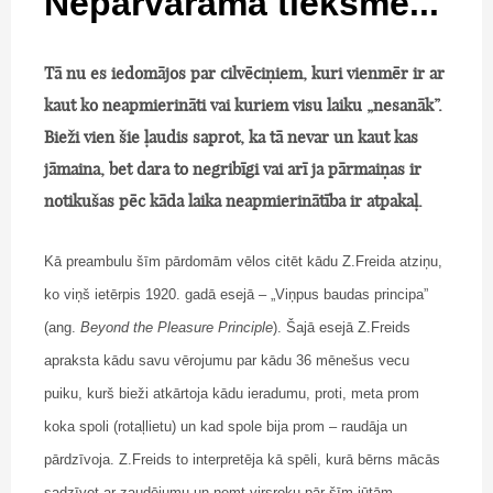
Nepārvaramā tieksme...
Tā nu es iedomājos par cilvēciņiem, kuri vienmēr ir ar
kaut ko neapmierināti vai kuriem visu laiku „nesanāk”.
Bieži vien šie ļaudis saprot, ka tā nevar un kaut kas
jāmaina, bet dara to negribīgi vai arī ja pārmaiņas ir
notikušas pēc kāda laika neapmierinātība ir atpakaļ.
Kā preambulu šīm pārdomām vēlos citēt kādu Z.Freida atziņu,
ko viņš ietērpis 1920. gadā esejā – „Viņpus baudas principa”
(ang.
Beyond the Pleasure Principle
). Šajā esejā Z.Freids
apraksta kādu savu vērojumu par kādu 36 mēnešus vecu
puiku, kurš bieži atkārtoja kādu ieradumu, proti, meta prom
koka spoli (rotaļlietu) un kad spole bija prom – raudāja un
pārdzīvoja. Z.Freids to interpretēja kā spēli, kurā bērns mācās
sadzīvot ar zaudējumu un ņemt virsroku pār šīm jūtām.