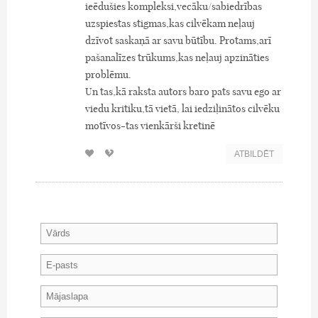
ieēdušies kompleksi,vecāku/sabiedrības
uzspiestas stigmas,kas cilvēkam neļauj
dzīvot saskaņā ar savu būtību. Protams,arī
pašanalīzes trūkums,kas neļauj apzināties
problēmu.
Un tas,kā raksta autors baro pats savu ego ar
viedu kritiku,tā vietā, lai iedziļinātos cilvēku
motīvos-tas vienkārši kretinē
ATBILDĒT