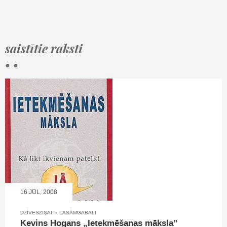
saistītie raksti
• •
16.JŪL, 2008
DZĪVESZIŅAI
»
LASĀMGABALI
Kevins Hogans „Ietekmēšanas māksla”