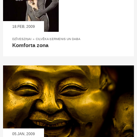
18.FEB, 2009
DZĪVESZIŅAI
»
CILVĒKA ĶERMENIS UN DABA
Komforta zona
05.JAN, 2009