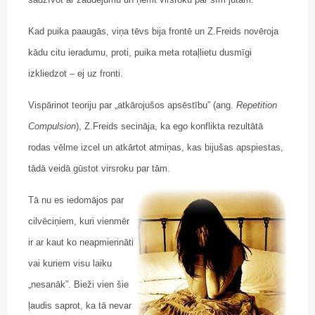
Kad puika paaugās, viņa tēvs bija frontē un Z.Freids novēroja
kādu citu ieradumu, proti, puika meta rotaļlietu dusmīgi
izkliedzot – ej uz fronti.
Vispārinot teoriju par „atkārojušos apsēstību” (ang.
Repetition
Compulsion
), Z.Freids secināja, ka ego konflikta rezultātā
rodas vēlme izcel un atkārtot atmiņas, kas bijušas apspiestas,
tādā veidā gūstot virsroku par tām.
Tā nu es iedomājos par
cilvēciņiem, kuri vienmēr
ir ar kaut ko neapmierināti
vai kuriem visu laiku
„nesanāk”. Bieži vien šie
ļaudis saprot, ka tā nevar