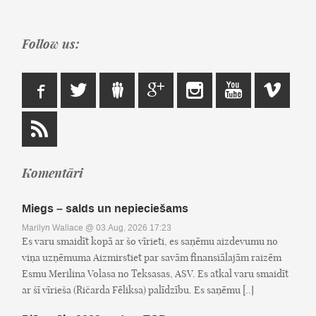
Follow us:
Komentāri
Miegs – salds un nepieciešams
Marilyn Wallace
@ 03.Aug, 2026 17:23
Es varu smaidīt kopā ar šo vīrieti, es saņēmu aizdevumu no
viņa uzņēmuma Aizmirstiet par savām finansiālajām raizēm
Esmu Merilina Volasa no Teksasas, ASV. Es atkal varu smaidīt
ar šī vīrieša (Ričarda Fēliksa) palīdzību. Es saņēmu [..]