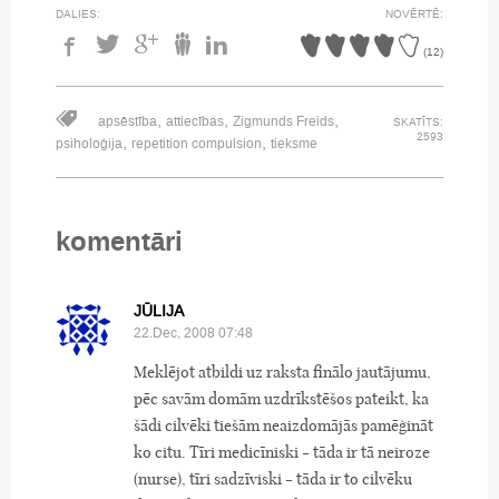
DALIES:
NOVĒRTĒ:
(
12
)
,
,
,
apsēstība
attiecības
Zigmunds Freids
SKATĪTS:
2593
,
,
psiholoģija
repetition compulsion
tieksme
komentāri
JŪLIJA
22.Dec, 2008 07:48
Meklējot atbildi uz raksta finālo jautājumu,
pēc savām domām uzdrīkstēšos pateikt, ka
šādi cilvēki tiešām neaizdomājās pamēģināt
ko citu. Tīri medicīniski - tāda ir tā neiroze
(nurse), tīri sadzīviski - tāda ir to cilvēku