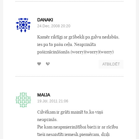
DANAKI
24.Dec, 2008 20:20
Kamēr riktīgi ar grābekli pa galvu nedabūs,
ies pa to pašu ceļu. Neapzināta
pašiznīcināšanās.(worry)(worry)(worry)
ATBILDĒT
MAIJA
19.Jūl, 2011 21:06
Cilvēkam ir grūti mainīt to,ko viņš
neapzinās.
Pie kam neapmierinātībai bieži ir ar rīcību
tieši nesaistīti iemesli,piemēram, dziļi