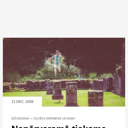
21.DEC, 2008
DZĪVESZIŅAI
»
CILVĒKA ĶERMENIS UN DABA