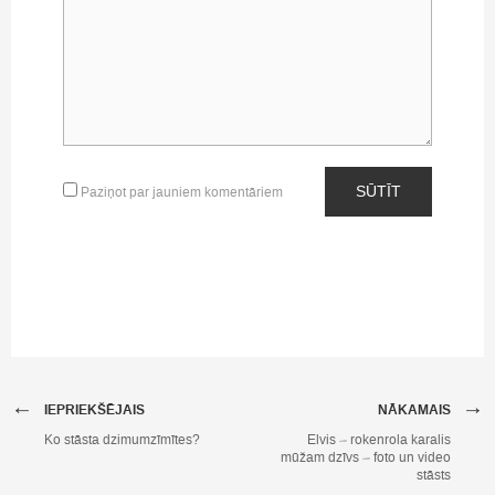
SŪTĪT
Paziņot par jauniem komentāriem
←
→
IEPRIEKŠĒJAIS
NĀKAMAIS
Ko stāsta dzimumzīmītes?
Elvis – rokenrola karalis
mūžam dzīvs – foto un video
stāsts