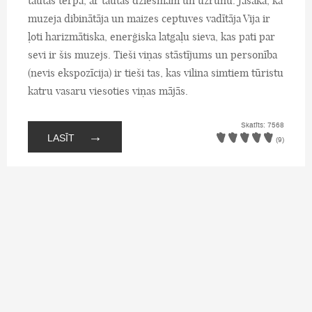
tautas tērpā, ar tautas dziesmām un uzrunu. Jāsaka, ka
muzeja dibinātāja un maizes ceptuves vadītāja Vija ir
ļoti harizmātiska, enerģiska latgaļu sieva, kas pati par
sevi ir šis muzejs. Tieši viņas stāstījums un personība
(nevis ekspozīcija) ir tieši tas, kas vilina simtiem tūristu
katru vasaru viesoties viņas mājās.
Skatīts: 7568
→
LASĪT
(9)