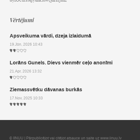
Vērtējumi
Apsveikuma vārdi, dzeja izlaidumā
19.Jūn, 2026 10:43
Lorāns Gunels. Dievs vienmēr ceļo anonīmi
21.Apr, 2026 13:32
Ziemassvētku dāvanas burkās
17.Nov, 2025 10:33
© IINUU | Pārpublicējot vai citējot atsauce un saite uz www.iinuu.lv