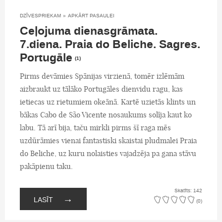
DZĪVESPRIEKAM
»
APKĀRT PASAULEI
Ceļojuma dienasgrāmata.
7.diena. Praia do Beliche. Sagres.
Portugāle
(1)
Pirms devāmies Spānijas virzienā, tomēr izlēmām
aizbraukt uz tālāko Portugāles dienvidu ragu, kas
ietiecas uz rietumiem okeānā. Kartē uzietās klints un
bākas Cabo de São Vicente nosaukums solīja kaut ko
labu. Tā arī bija, taču mirkli pirms šī raga mēs
uzdūrāmies vienai fantastiski skaistai pludmalei Praia
do Beliche, uz kuru nolaisties vajadzēja pa gana stāvu
pakāpienu taku.
Skatīts: 142
→
LASĪT
(0)