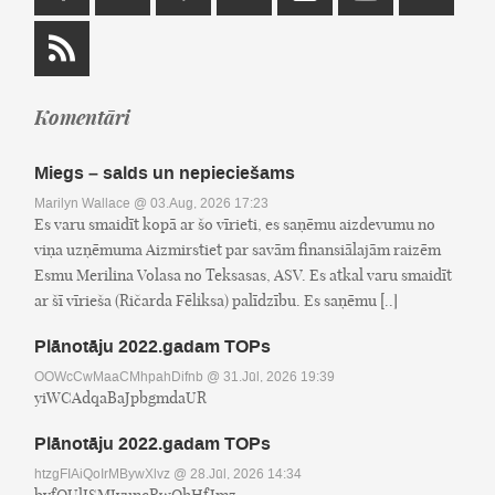
Komentāri
Miegs – salds un nepieciešams
Marilyn Wallace
@ 03.Aug, 2026 17:23
Es varu smaidīt kopā ar šo vīrieti, es saņēmu aizdevumu no
viņa uzņēmuma Aizmirstiet par savām finansiālajām raizēm
Esmu Merilina Volasa no Teksasas, ASV. Es atkal varu smaidīt
ar šī vīrieša (Ričarda Fēliksa) palīdzību. Es saņēmu [..]
Plānotāju 2022.gadam TOPs
OOWcCwMaaCMhpahDifnb
@ 31.Jūl, 2026 19:39
yiWCAdqaBaJpbgmdaUR
Plānotāju 2022.gadam TOPs
htzgFIAiQoIrMBywXlvz
@ 28.Jūl, 2026 14:34
byfOUlISMJyuncRwQhHfJmz