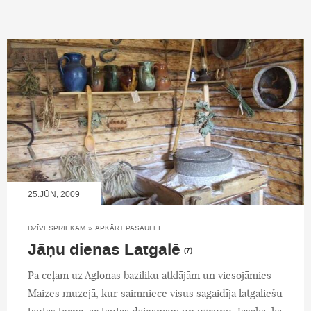
25.JŪN, 2009
DZĪVESPRIEKAM
»
APKĀRT PASAULEI
Jāņu dienas Latgalē
(7)
Pa ceļam uz Aglonas baziliku atklājām un viesojāmies
Maizes muzejā, kur saimniece visus sagaidīja latgaliešu