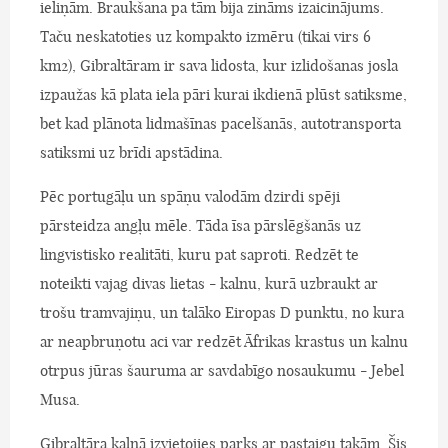
ieliņām. Braukšana pa tām bija zināms izaicinājums.
Taču neskatoties uz kompakto izmēru (tikai virs 6
km2), Gibraltāram ir sava lidosta, kur izlidošanas josla
izpaužas kā plata iela pāri kurai ikdienā plūst satiksme,
bet kad plānota lidmašīnas pacelšanās, autotransporta
satiksmi uz brīdi apstādina.
Pēc portugāļu un spāņu valodām dzirdi spēji
pārsteidza angļu mēle. Tāda īsa pārslēgšanās uz
lingvistisko realitāti, kuru pat saproti. Redzēt te
noteikti vajag divas lietas - kalnu, kurā uzbraukt ar
trošu tramvajiņu, un talāko Eiropas D punktu, no kura
ar neapbruņotu aci var redzēt Āfrikas krastus un kalnu
otrpus jūras šauruma ar savdabīgo nosaukumu - Jebel
Musa.
Gibraltāra kalnā izvietojies parks ar pastaigu takām. Šis