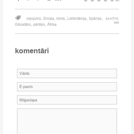
,
,
,
,
,
ceļojums
Eiropa
klints
Lielbritānija
Spānija
SKATĪTS:
386
,
,
Gibraltārs
pērtiķis
Āfrika
komentāri