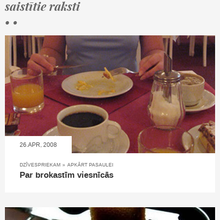
saistītie raksti
• •
26.APR, 2008
DZĪVESPRIEKAM
»
APKĀRT PASAULEI
Par brokastīm viesnīcās