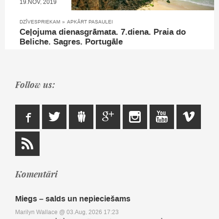
19.NOV, 2019
DZĪVESPRIEKAM
»
APKĀRT PASAULEI
Ceļojuma dienasgrāmata. 7.diena. Praia do
Beliche. Sagres. Portugāle
Follow us:
Komentāri
Miegs – salds un nepieciešams
Marilyn Wallace
@ 03.Aug, 2026 17:23