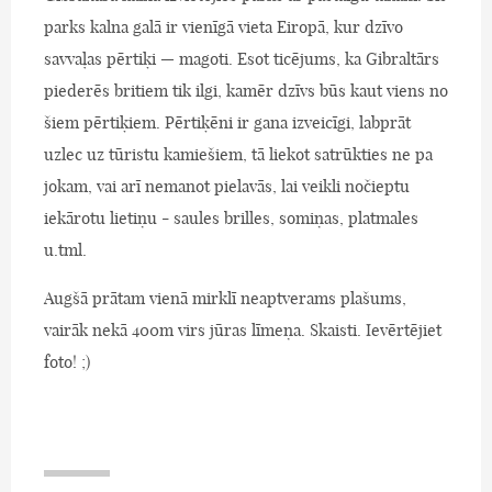
parks kalna galā ir vienīgā vieta Eiropā, kur dzīvo
savvaļas pērtiķi — magoti. Esot ticējums, ka Gibraltārs
piederēs britiem tik ilgi, kamēr dzīvs būs kaut viens no
šiem pērtiķiem. Pērtiķēni ir gana izveicīgi, labprāt
uzlec uz tūristu kamiešiem, tā liekot satrūkties ne pa
jokam, vai arī nemanot pielavās, lai veikli nočieptu
iekārotu lietiņu - saules brilles, somiņas, platmales
u.tml.
Augšā prātam vienā mirklī neaptverams plašums,
vairāk nekā 400m virs jūras līmeņa. Skaisti. Ievērtējiet
foto! ;)