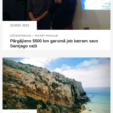
23.NOV, 2015
DZĪVESPRIEKAM
»
APKĀRT PASAULEI
Pārgājiens 5500 km garumā jeb katram savs
Santjago ceļš