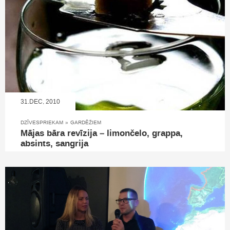
31.DEC, 2010
DZĪVESPRIEKAM
»
GARDĒŽIEM
Mājas bāra revīzija – limončelo, grappa,
absints, sangrija