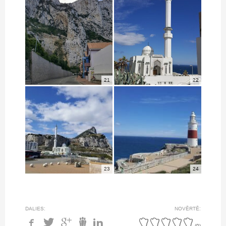
21
22
23
24
DALIES:
NOVĒRTĒ:
(
0
)