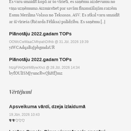
Es varu smaidīt kopā ar šo vīrieti, es saņēmu aizdevumu no
viņa uzņēmuma Aizmirstiet par savām finansiālajām raizēm
Esmu Merilina Volasa no Teksasas, ASV. Es atkal varu smaidīt
ar šī vīrieša (Ričarda Fēliksa) palīdzību. Es saņēmu [..]
Plānotāju 2022.gadam TOPs
OOWcCwMaaCMhpahDifnb
@ 31.Jūl, 2026 19:39
yiWCAdqaBaJpbgmdaUR
Plānotāju 2022.gadam TOPs
htzgFIAiQoIrMBywXlvz
@ 28.Jūl, 2026 14:34
byfOUlISMJyuncRwQhHfJmz
Vērtējumi
Apsveikuma vārdi, dzeja izlaidumā
19.Jūn, 2026 10:43