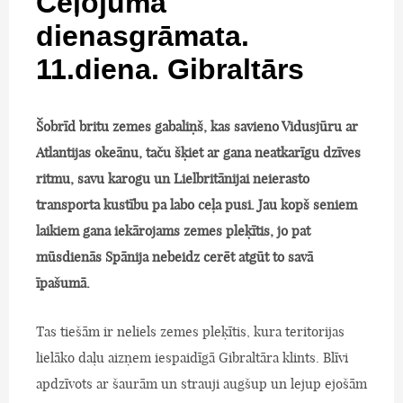
Ceļojuma
dienasgrāmata.
11.diena. Gibraltārs
Šobrīd britu zemes gabaliņš, kas savieno Vidusjūru ar
Atlantijas okeānu, taču šķiet ar gana neatkarīgu dzīves
ritmu, savu karogu un Lielbritānijai neierasto
transporta kustību pa labo ceļa pusi. Jau kopš seniem
laikiem gana iekārojams zemes pleķītis, jo pat
mūsdienās Spānija nebeidz cerēt atgūt to savā
īpašumā.
Tas tiešām ir neliels zemes pleķītis, kura teritorijas
lielāko daļu aizņem iespaidīgā Gibraltāra klints. Blīvi
apdzīvots ar šaurām un strauji augšup un lejup ejošām