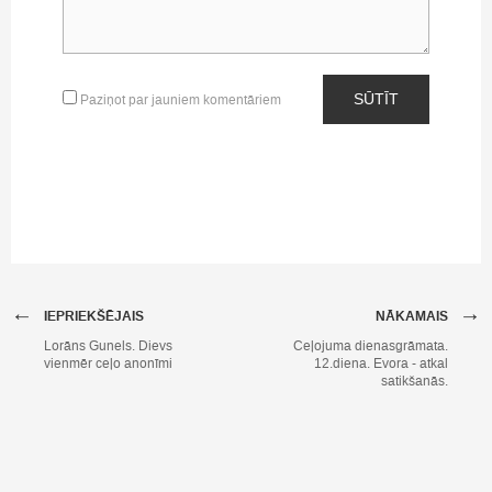
SŪTĪT
Paziņot par jauniem komentāriem
←
→
IEPRIEKŠĒJAIS
NĀKAMAIS
Lorāns Gunels. Dievs
Ceļojuma dienasgrāmata.
vienmēr ceļo anonīmi
12.diena. Evora - atkal
satikšanās.