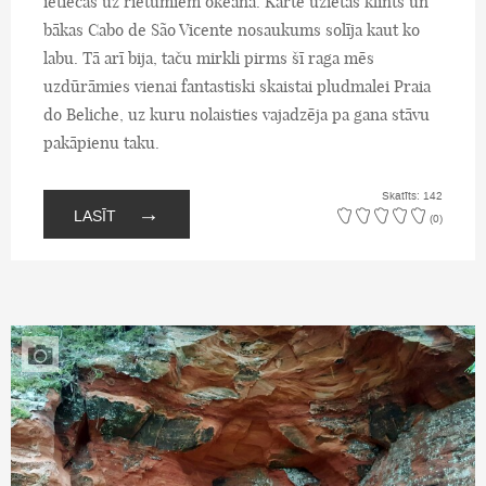
ietiecas uz rietumiem okeānā. Kartē uzietās klints un
bākas Cabo de São Vicente nosaukums solīja kaut ko
labu. Tā arī bija, taču mirkli pirms šī raga mēs
uzdūrāmies vienai fantastiski skaistai pludmalei Praia
do Beliche, uz kuru nolaisties vajadzēja pa gana stāvu
pakāpienu taku.
Skatīts: 142
→
LASĪT
(0)