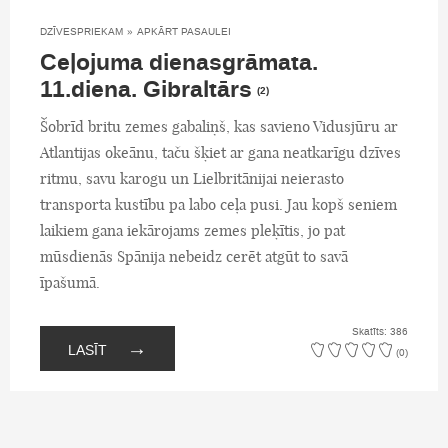
DZĪVESPRIEKAM
»
APKĀRT PASAULEI
Ceļojuma dienasgrāmata.
11.diena. Gibraltārs
(2)
Šobrīd britu zemes gabaliņš, kas savieno Vidusjūru ar
Atlantijas okeānu, taču šķiet ar gana neatkarīgu dzīves
ritmu, savu karogu un Lielbritānijai neierasto
transporta kustību pa labo ceļa pusi. Jau kopš seniem
laikiem gana iekārojams zemes pleķītis, jo pat
mūsdienās Spānija nebeidz cerēt atgūt to savā
īpašumā.
Skatīts: 386
→
LASĪT
(0)