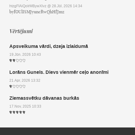
htzgFIAiQoIrMBywXlvz
@ 28.Jūl, 2026 14:34
byfOUlISMJyuncRwQhHfJmz
Vērtējumi
Apsveikuma vārdi, dzeja izlaidumā
19.Jūn, 2026 10:43
Lorāns Gunels. Dievs vienmēr ceļo anonīmi
21.Apr, 2026 13:32
Ziemassvētku dāvanas burkās
17.Nov, 2025 10:33