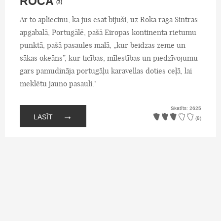
ROCA
(3)
Ar to apliecinu, ka jūs esat bijuši, uz Roka raga Sintras
apgabalā, Portugālē, pašā Eiropas kontinenta rietumu
punktā, pašā pasaules malā, „kur beidzas zeme un
sākas okeāns”, kur ticības, mīlestības un piedzīvojumu
gars pamudināja portugāļu karavellas doties ceļā, lai
meklētu jauno pasauli."
Skatīts: 2625
→
LASĪT
(8)