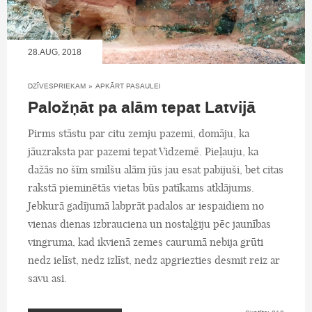
28.AUG, 2018
DZĪVESPRIEKAM
»
APKĀRT PASAULEI
Paložņāt pa alām tepat Latvijā
Pirms stāstu par citu zemju pazemi, domāju, ka
jāuzraksta par pazemi tepat Vidzemē. Pieļauju, ka
dažās no šīm smilšu alām jūs jau esat pabijuši, bet citas
rakstā pieminētās vietas būs patīkams atklājums.
Jebkurā gadījumā labprāt padalos ar iespaidiem no
vienas dienas izbrauciena un nostaļģiju pēc jaunības
vingruma, kad ikvienā zemes caurumā nebija grūti
nedz ielīst, nedz izlīst, nedz apgriezties desmit reiz ar
savu asi.