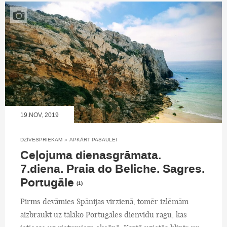
19.NOV, 2019
DZĪVESPRIEKAM
»
APKĀRT PASAULEI
Ceļojuma dienasgrāmata.
7.diena. Praia do Beliche. Sagres.
Portugāle
(1)
Pirms devāmies Spānijas virzienā, tomēr izlēmām
aizbraukt uz tālāko Portugāles dienvidu ragu, kas