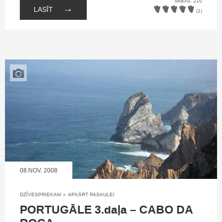
Skatīts: 210
→
LASĪT
(1)
08.NOV, 2008
DZĪVESPRIEKAM
»
APKĀRT PASAULEI
PORTUGĀLE 3.daļa – CABO DA