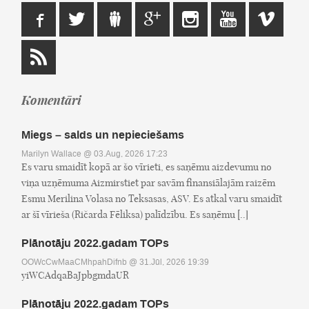
Komentāri
Miegs – salds un nepieciešams
Marilyn Wallace
@ 03.Aug, 2026 17:23
Es varu smaidīt kopā ar šo vīrieti, es saņēmu aizdevumu no
viņa uzņēmuma Aizmirstiet par savām finansiālajām raizēm
Esmu Merilina Volasa no Teksasas, ASV. Es atkal varu smaidīt
ar šī vīrieša (Ričarda Fēliksa) palīdzību. Es saņēmu [..]
Plānotāju 2022.gadam TOPs
OOWcCwMaaCMhpahDifnb
@ 31.Jūl, 2026 19:39
yiWCAdqaBaJpbgmdaUR
Plānotāju 2022.gadam TOPs