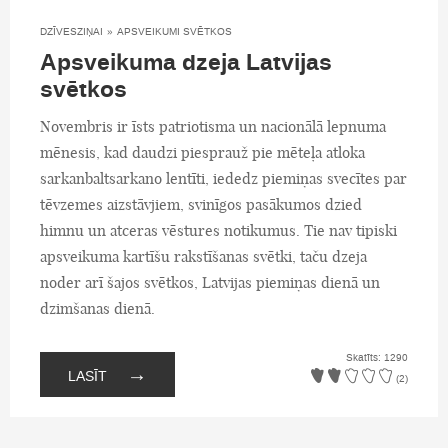
DZĪVESZIŅAI
»
APSVEIKUMI SVĒTKOS
Apsveikuma dzeja Latvijas
svētkos
Novembris ir īsts patriotisma un nacionālā lepnuma
mēnesis, kad daudzi piesprauž pie mēteļa atloka
sarkanbaltsarkano lentīti, iededz piemiņas svecītes par
tēvzemes aizstāvjiem, svinīgos pasākumos dzied
himnu un atceras vēstures notikumus. Tie nav tipiski
apsveikuma kartīšu rakstīšanas svētki, taču dzeja
noder arī šajos svētkos, Latvijas piemiņas dienā un
dzimšanas dienā.
Skatīts: 1290
→
LASĪT
(2)