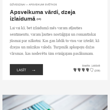
DZĪVESZIŅAI
»
APSVEIKUMI SVĒTKOS
Apsveikuma vārdi, dzeja
izlaidumā
(10)
Lai vai kā, bet izlaidumā mēs varam atļauties
sentimentu, varam ļauties nostaļģijai un romantiskai
jūsmai par nākotni. Kas gan labāk to visu var izteikt, kā
dzejas un mūzikas valoda. Turpmāk apkopoju dažas
vārsmas, kas noderētu šim svinīgajam pasākumam.
Skatīts: 148345
→
LASĪT
(208)