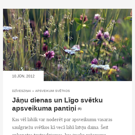
10.JŪN, 2012
DZĪVESZIŅAI
»
APSVEIKUMI SVĒTKOS
Jāņu dienas un Līgo svētku
apsveikuma pantiņi
(5)
Kas vēl labāk var noderēt par apsveikumu vasaras
saulgriežu svētkos kā vecā labā latvju daina. Šeit