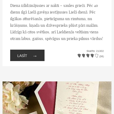
Diena izlīdzinājusies ar nakti – saules grieži. Pēc 40
dienu ilgā Lielā gavēņa iestājusies Lielā dienā. Pēc
ilgākas atturēšanās, pieticīguma un rimtuma, nu
krāšņums, kņada un dzīvesprieks plūst pāri malām.
Līdzīgi kā citos svētkos, arī Lieldienās veltīsim viens
otram labus, gaišus, spēcīgus un prieka pilnus vārdus!
Skatīts: 21302
→
LASĪT
(36)