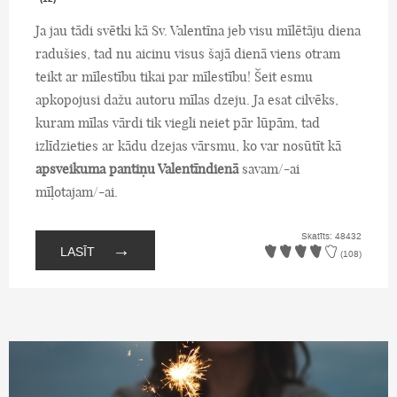
Ja jau tādi svētki kā Sv. Valentīna jeb visu mīlētāju diena
radušies, tad nu aicinu visus šajā dienā viens otram
teikt ar mīlestību tikai par mīlestību! Šeit esmu
apkopojusi dažu autoru mīlas dzeju. Ja esat cilvēks,
kuram mīlas vārdi tik viegli neiet pār lūpām, tad
izlīdzieties ar kādu dzejas vārsmu, ko var nosūtīt kā
apsveikuma pantiņu Valentīndienā
savam/-ai
mīļotajam/-ai.
Skatīts: 48432
→
LASĪT
(108)