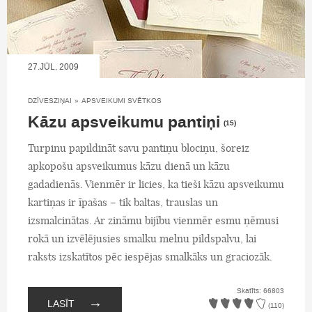
27.JŪL, 2009
DZĪVESZIŅAI
»
APSVEIKUMI SVĒTKOS
Kāzu apsveikumu pantiņi
(15)
Turpinu papildināt savu pantiņu blociņu, šoreiz
apkopošu apsveikumus kāzu dienā un kāzu
gadadienās. Vienmēr ir licies, ka tieši kāzu apsveikumu
kartiņas ir īpašas – tik baltas, trauslas un
izsmalcinātas. Ar zināmu bijību vienmēr esmu ņēmusi
rokā un izvēlējusies smalku melnu pildspalvu, lai
raksts izskatītos pēc iespējas smalkāks un graciozāk.
Skatīts: 66803
→
LASĪT
(110)