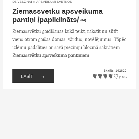
DZĪVESZIŅAI
»
APSVEIKUMI SVĒTKOS
Ziemassvētku apsveikuma
pantiņi /papildināts/
(34)
Ziemassvētku gaidīšanas laikā teikt, rakstīt un sūtīt
viens otram gaišas domas, vārdus, novēlējumus! Tāpēc
izlēmu padalīties ar savā piezīmju blociņā sakrātiem
Ziemassvētku apsveikuma pantiņiem
Skatīts: 162829
→
LASĪT
(160)