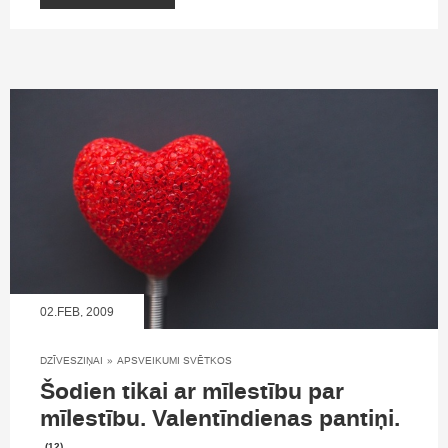
02.FEB, 2009
DZĪVESZIŅAI
»
APSVEIKUMI SVĒTKOS
Šodien tikai ar mīlestību par
mīlestību. Valentīndienas pantiņi.
(12)