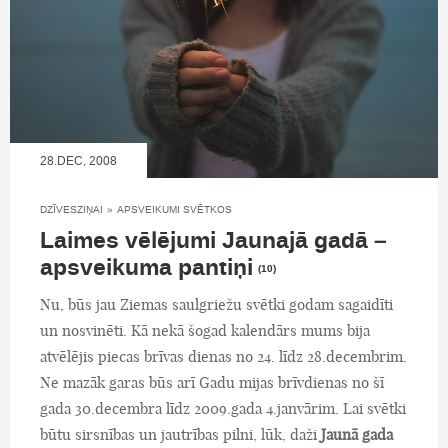
28.DEC, 2008
DZĪVESZIŅAI
»
APSVEIKUMI SVĒTKOS
Laimes vēlējumi Jaunajā gadā –
apsveikuma pantiņi
(10)
Nu, būs jau Ziemas saulgriežu svētki godam sagaidīti
un nosvinēti. Kā nekā šogad kalendārs mums bija
atvēlējis piecas brīvas dienas no 24. līdz 28.decembrim.
Ne mazāk garas būs arī Gadu mijas brīvdienas no šī
gada 30.decembra līdz 2009.gada 4.janvārim. Lai svētki
būtu sirsnības un jautrības pilni, lūk, daži
Jaunā gada