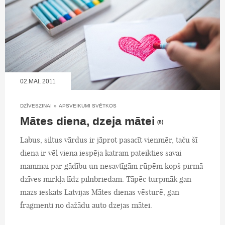
02.MAI, 2011
DZĪVESZIŅAI
»
APSVEIKUMI SVĒTKOS
Mātes diena, dzeja mātei
(8)
Labus, siltus vārdus ir jāprot pasacīt vienmēr, taču šī
diena ir vēl viena iespēja katram pateikties savai
mammai par gādību un nesavtīgām rūpēm kopš pirmā
dzīves mirkļa līdz pilnbriedam. Tāpēc turpmāk gan
mazs ieskats Latvijas Mātes dienas vēsturē, gan
fragmenti no dažādu auto dzejas mātei.