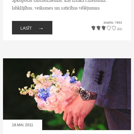
apkopotas tautasdziemas, kas izsaka raženuma,
labklājības, veiksmes un saticības vēlējumus.
Skatīts: 7853
→
LASĪT
(11)
18.MAI, 2011