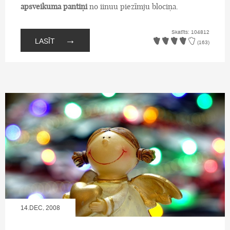
apsveikuma pantiņi
no iinuu piezīmju blociņa.
Skatīts: 104812
→
LASĪT
(163)
14.DEC, 2008