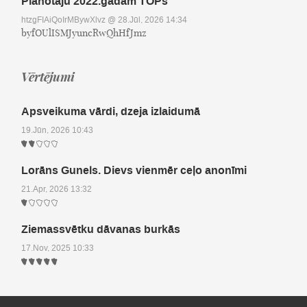
Plānotāju 2022.gadam TOPs
htzgFIAiQoIrMBywXlvz
@ 28.Jūl, 2026 14:34
byfOUlISMJyuncRwQhHfJmz
Vērtējumi
Apsveikuma vārdi, dzeja izlaidumā
19.Jūn, 2026 10:43
Lorāns Gunels. Dievs vienmēr ceļo anonīmi
21.Apr, 2026 13:32
Ziemassvētku dāvanas burkās
17.Nov, 2025 10:33