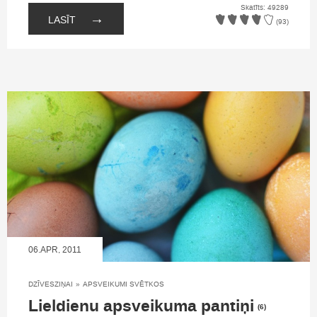
Skatīts: 49289
→
LASĪT
(93)
06.APR, 2011
DZĪVESZIŅAI
»
APSVEIKUMI SVĒTKOS
Lieldienu apsveikuma pantiņi
(6)