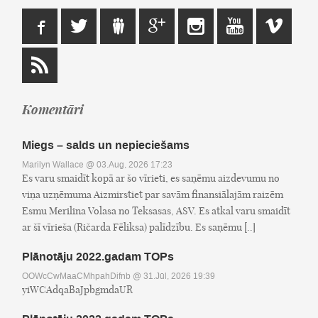
Komentāri
Miegs – salds un nepieciešams
Marilyn Wallace
@ 03.Aug, 2026 17:23
Es varu smaidīt kopā ar šo vīrieti, es saņēmu aizdevumu no
viņa uzņēmuma Aizmirstiet par savām finansiālajām raizēm
Esmu Merilina Volasa no Teksasas, ASV. Es atkal varu smaidīt
ar šī vīrieša (Ričarda Fēliksa) palīdzību. Es saņēmu [..]
Plānotāju 2022.gadam TOPs
OOWcCwMaaCMhpahDifnb
@ 31.Jūl, 2026 19:39
yiWCAdqaBaJpbgmdaUR