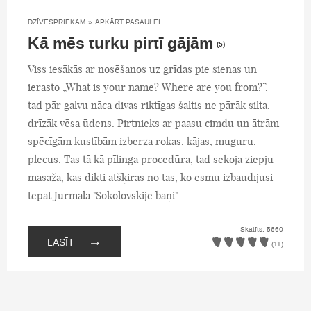
DZĪVESPRIEKAM
»
APKĀRT PASAULEI
Kā mēs turku pirtī gājām
(5)
Viss iesākās ar nosēšanos uz grīdas pie sienas un
ierasto „What is your name? Where are you from?”,
tad pār galvu nāca divas riktīgas šaltis ne pārāk silta,
drīzāk vēsa ūdens. Pirtnieks ar paasu cimdu un ātrām
spēcīgām kustībām izberza rokas, kājas, muguru,
plecus. Tas tā kā pīlinga procedūra, tad sekoja ziepju
masāža, kas dikti atšķirās no tās, ko esmu izbaudījusi
tepat Jūrmalā "Sokolovskije baņi".
Skatīts: 5660
→
LASĪT
(11)