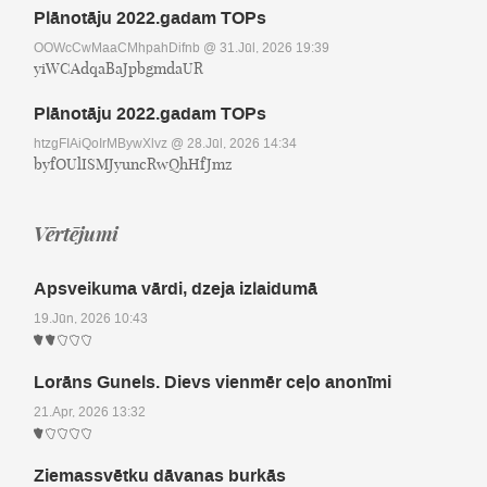
Plānotāju 2022.gadam TOPs
OOWcCwMaaCMhpahDifnb
@ 31.Jūl, 2026 19:39
yiWCAdqaBaJpbgmdaUR
Plānotāju 2022.gadam TOPs
htzgFIAiQoIrMBywXlvz
@ 28.Jūl, 2026 14:34
byfOUlISMJyuncRwQhHfJmz
Vērtējumi
Apsveikuma vārdi, dzeja izlaidumā
19.Jūn, 2026 10:43
Lorāns Gunels. Dievs vienmēr ceļo anonīmi
21.Apr, 2026 13:32
Ziemassvētku dāvanas burkās