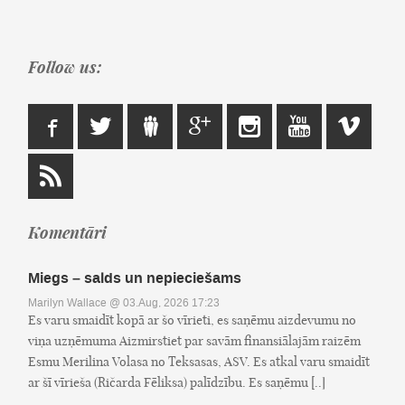
Follow us:
Komentāri
Miegs – salds un nepieciešams
Marilyn Wallace
@ 03.Aug, 2026 17:23
Es varu smaidīt kopā ar šo vīrieti, es saņēmu aizdevumu no
viņa uzņēmuma Aizmirstiet par savām finansiālajām raizēm
Esmu Merilina Volasa no Teksasas, ASV. Es atkal varu smaidīt
ar šī vīrieša (Ričarda Fēliksa) palīdzību. Es saņēmu [..]