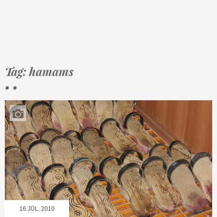
Tag: hamams
• •
16.JŪL, 2010