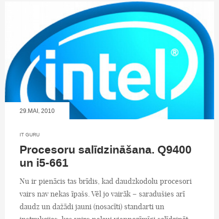
29.MAI, 2010
IT GURU
Procesoru salīdzināšana. Q9400
un i5-661
Nu ir pienācis tas brīdis, kad daudzkodolu procesori
vairs nav nekas īpašs. Vēl jo vairāk – saradušies arī
daudz un dažādi jauni (nosacīti) standarti un