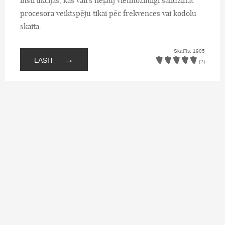
instrukcijas, kas vairs neļauj viennozīmīgi salīdzināt
procesora veiktspēju tikai pēc frekvences vai kodolu
skaita.
Skatīts: 1905
→
LASĪT
(2)