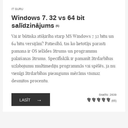
IT GURU
Windows 7. 32 vs 64 bit
salīdzinājums
(5)
Vai ir būtiska atšķirība starp MS Windows 7 32 bitu un
64 bitu versijām? Patiesībā, tas ko lietotājs parasti
pamana ir OS ielādes ātrums un programmu
palaišanas ātrums. Specifiskāk ir pamanīt ātrdarbības
uzlabojumu multimediju programmās vai spēlēs, ja nu
vienīgi ātrdarbības pieaugums mērāms vismaz
desmitos procentu.
Skatīts: 2639
→
LASĪT
(65)