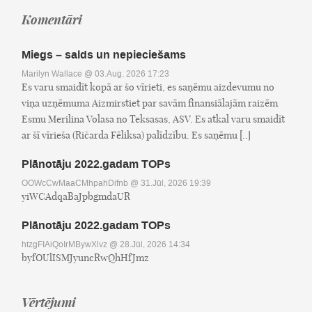
Komentāri
Miegs – salds un nepieciešams
Marilyn Wallace
@ 03.Aug, 2026 17:23
Es varu smaidīt kopā ar šo vīrieti, es saņēmu aizdevumu no
viņa uzņēmuma Aizmirstiet par savām finansiālajām raizēm
Esmu Merilina Volasa no Teksasas, ASV. Es atkal varu smaidīt
ar šī vīrieša (Ričarda Fēliksa) palīdzību. Es saņēmu [..]
Plānotāju 2022.gadam TOPs
OOWcCwMaaCMhpahDifnb
@ 31.Jūl, 2026 19:39
yiWCAdqaBaJpbgmdaUR
Plānotāju 2022.gadam TOPs
htzgFIAiQoIrMBywXlvz
@ 28.Jūl, 2026 14:34
byfOUlISMJyuncRwQhHfJmz
Vērtējumi