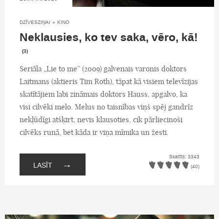
DZĪVESZIŅAI
»
KINO
Neklausies, ko tev saka, vēro, kā!
(3)
Seriāla „Lie to me” (2009) galvenais varonis doktors
Laitmans (aktieris Tim Roth), tāpat kā visiem televīzijas
skatītājiem labi zināmais doktors Hauss, apgalvo, ka
visi cilvēki melo. Melus no taisnības viņš spēj gandrīz
nekļūdīgi atšķirt, nevis klausoties, cik pārliecinoši
cilvēks runā, bet kāda ir viņa mīmika un žesti.
Skatīts: 3343
→
LASĪT
(40)