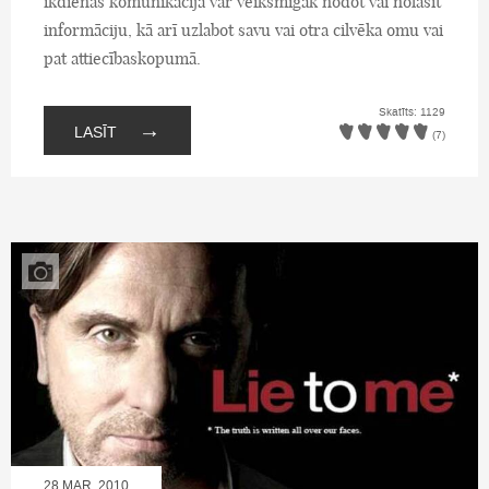
ikdienas komunikācijā var veiksmīgāk nodot vai nolasīt
informāciju, kā arī uzlabot savu vai otra cilvēka omu vai
pat attiecībaskopumā.
Skatīts: 1129
→
LASĪT
(7)
28.MAR, 2010