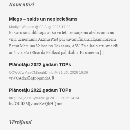
Komentāri
Miegs – salds un nepieciešams
Marilyn Wallace
@ 03.Aug, 2026 17:23
Es varu smaidīt kopā ar šo vīrieti, es saņēmu aizdevumu no
viņa uzņēmuma Aizmirstiet par savām finansiālajām raizēm
Esmu Merilina Volasa no Teksasas, ASV. Es atkal varu smaidīt
ar šī vīrieša (Ričarda Fēliksa) palīdzību. Es saņēmu [..]
Plānotāju 2022.gadam TOPs
OOWcCwMaaCMhpahDifnb
@ 31.Jūl, 2026 19:39
yiWCAdqaBaJpbgmdaUR
Plānotāju 2022.gadam TOPs
htzgFIAiQoIrMBywXlvz
@ 28.Jūl, 2026 14:34
byfOUlISMJyuncRwQhHfJmz
Vērtējumi