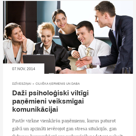
07.NOV, 2014
DZĪVESZIŅAI
»
CILVĒKA ĶERMENIS UN DABA
Daži psiholoģiski viltīgi
paņēmieni veiksmīgai
komunikācijai
Pastāv virkne vienkāršu paņēmienu, kurus paturot
galvā un apzināti ievērojot gan stresa situācijās, gan