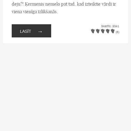
deju?! Ķermenis nemelo pat tad, kad izteiktie vārdi ir
viena vienīga izlikšanās.
Skatīts: 3341
→
LASĪT
(6)