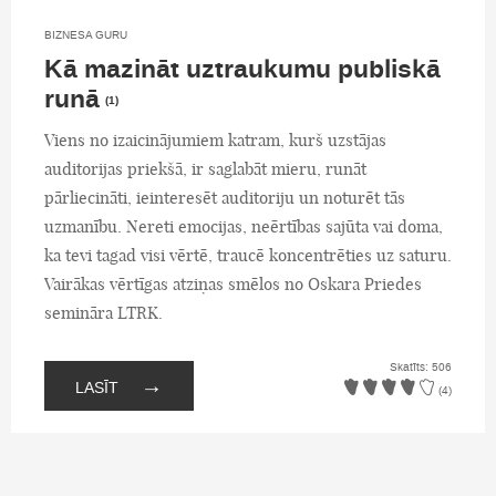
BIZNESA GURU
Kā mazināt uztraukumu publiskā
runā
(1)
Viens no izaicinājumiem katram, kurš uzstājas
auditorijas priekšā, ir saglabāt mieru, runāt
pārliecināti, ieinteresēt auditoriju un noturēt tās
uzmanību. Nereti emocijas, neērtības sajūta vai doma,
ka tevi tagad visi vērtē, traucē koncentrēties uz saturu.
Vairākas vērtīgas atziņas smēlos no Oskara Priedes
semināra LTRK.
Skatīts: 506
→
LASĪT
(4)