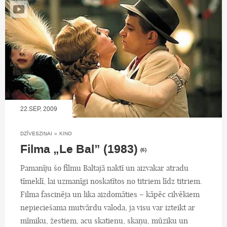
22.SEP, 2009
DZĪVESZIŅAI
»
KINO
Filma „Le Bal” (1983)
(6)
Pamanīju šo filmu Baltajā naktī un aizvakar atradu
tīmeklī, lai uzmanīgi noskatītos no titriem līdz titriem.
Filma fascinēja un lika aizdomāties – kāpēc cilvēkiem
nepieciešama mutvārdu valoda, ja visu var izteikt ar
mīmiku, žestiem, acu skatienu, skaņu, mūziku un