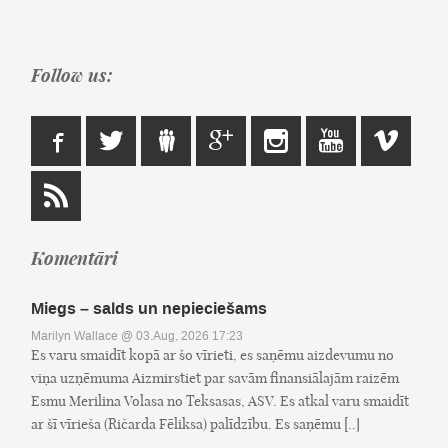
Follow us:
Komentāri
Miegs – salds un nepieciešams
Marilyn Wallace
@ 03.Aug, 2026 17:23
Es varu smaidīt kopā ar šo vīrieti, es saņēmu aizdevumu no
viņa uzņēmuma Aizmirstiet par savām finansiālajām raizēm
Esmu Merilina Volasa no Teksasas, ASV. Es atkal varu smaidīt
ar šī vīrieša (Ričarda Fēliksa) palīdzību. Es saņēmu [..]