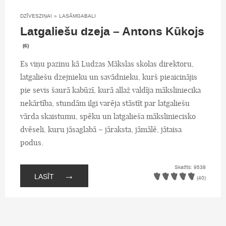
DZĪVESZIŅAI
»
LASĀMGABALI
Latgaliešu dzeja – Antons Kūkojs
(6)
Es viņu pazinu kā Ludzas Mākslas skolas direktoru,
latgaliešu dzejnieku un savādnieku, kurš pieaicinājis
pie sevis šaurā kabūzī, kurā allaž valdīja māksliniecika
nekārtība, stundām ilgi varēja stāstīt par latgaliešu
vārda skaistumu, spēku un latgalieša māksliniecisko
dvēseli, kuru jāsaglabā – jāraksta, jāmālē, jātaisa
podus.
Skatīts: 9538
→
LASĪT
(40)