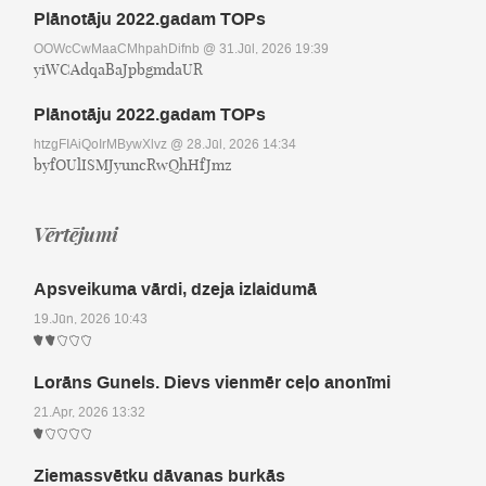
Plānotāju 2022.gadam TOPs
OOWcCwMaaCMhpahDifnb
@ 31.Jūl, 2026 19:39
yiWCAdqaBaJpbgmdaUR
Plānotāju 2022.gadam TOPs
htzgFIAiQoIrMBywXlvz
@ 28.Jūl, 2026 14:34
byfOUlISMJyuncRwQhHfJmz
Vērtējumi
Apsveikuma vārdi, dzeja izlaidumā
19.Jūn, 2026 10:43
Lorāns Gunels. Dievs vienmēr ceļo anonīmi
21.Apr, 2026 13:32
Ziemassvētku dāvanas burkās