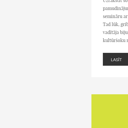
Uzrakstīt šo
pamudinājums
semināru ar
Tad lūk, gri
vadītāja bij
kultūršoku 
LASĪT