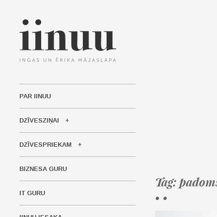
PAR IINUU
DZĪVESZIŅAI
DZĪVESPRIEKAM
BIZNESA GURU
Tag: padom
IT GURU
• •