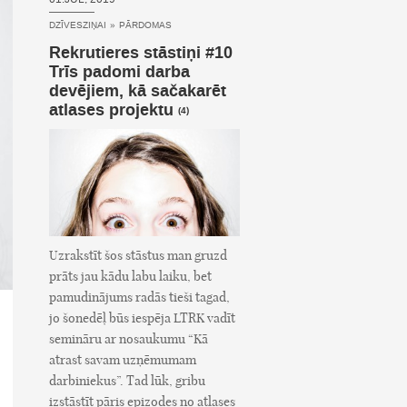
DZĪVESZIŅAI
»
PĀRDOMAS
Rekrutieres stāstiņi #10
Trīs padomi darba
devējiem, kā sačakarēt
atlases projektu
(4)
Uzrakstīt šos stāstus man gruzd
prāts jau kādu labu laiku, bet
pamudinājums radās tieši tagad,
jo šonedēļ būs iespēja LTRK vadīt
semināru ar nosaukumu “Kā
atrast savam uzņēmumam
darbiniekus”. Tad lūk, gribu
izstāstīt pāris epizodes no atlases