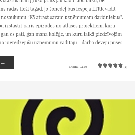
s stāstus man gruzd prāts jau kādu labu laiku, bet
 radās tieši tagad, jo šonedēļ būs iespēja LTRK vadīt
 nosaukumu “Kā atrast savam uzņēmumam darbiniekus”.
bu izstāstīt pāris epizodes no atlases projektiem, kuru
u gan es pati, gan mana kolēģe, un kuru laikā piedzīvojām
no pieredzējušu uzņēmumu vadītāju - darba devēju puses.
→
Skatīts: 1139
(1)