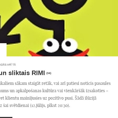
ADĀS ARĪ TĀ
un sliktais RIMI
(34)
ikaliem sākam staigāt retāk, vai arī patiesi noticis pasaules
īnums un apkalpošanas kultūra vai vienkāršāk izsakoties –
et klientu mainījusies uz pozitīvo pusi. Šādā ilūzijā
 šai svētdienai (12.jūlijs, plkst 20:30).