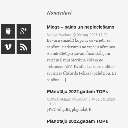
Komentāri
Miegs – salds un nepieciešams
Marilyn Wallace
@ 03.Aug, 2026 17:23
Es varu smaidīt kopā ar šo vīrieti, es
saņēmu aizdevumu no viņa uzņēmuma
Aizmirstiet par savām finansiālajām
raizēm Esmu Merilina Volasa no
Teksasas, ASV. Es atkal varu smaidīt ar
šī vīrieša (Ričarda Fēliksa) palīdzību. Es
saņēmu [..]
Plānotāju 2022.gadam TOPs
OOWcCwMaaCMhpahDifnb
@ 31.Jūl, 2026
19:39
yiWCAdqaBaJpbgmdaUR
Plānotāju 2022.gadam TOPs