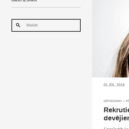
IINUU IESAKA
01.JŪL, 2019
DZĪVESZIŅAI
»
P
Rekruti
devējie