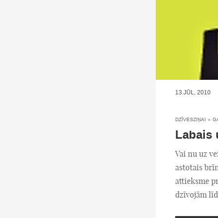
13.JŪL, 2010
DZĪVESZIŅAI
»
G
Labais 
Vai nu uz ve
astotais br
attieksme pr
dzīvojām līdz