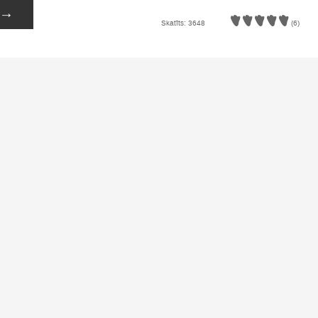
→
Skatīts: 3648
(6)