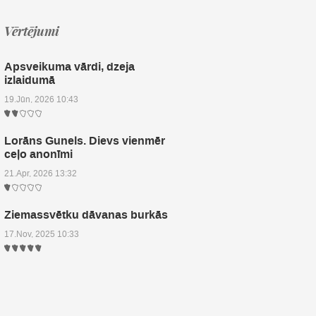
Vērtējumi
Apsveikuma vārdi, dzeja
izlaidumā
19.Jūn, 2026 10:43
Lorāns Gunels. Dievs vienmēr
ceļo anonīmi
21.Apr, 2026 13:32
Ziemassvētku dāvanas burkās
17.Nov, 2025 10:33