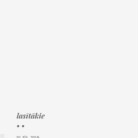
lasītākie
• •
01.JŪL, 2019