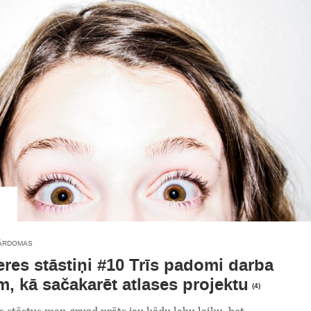
ĀRDOMAS
eres stāstiņi #10 Trīs padomi darba
m, kā sačakarēt atlases projektu
(4)