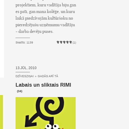
projektiem, kuru vadītāja biju gan
es pati, gan mana kolēģe, un kuru
laikā piedzīvojām kultūršoku no
pieredzējušu uzņēmumu vadītāju
- darba devēju puses.
Skatīts: 1139
(1)
13.JŪL, 2010
DZĪVESZIŅAI
»
GADĀS ARĪ TĀ
Labais un sliktais RIMI
(34)