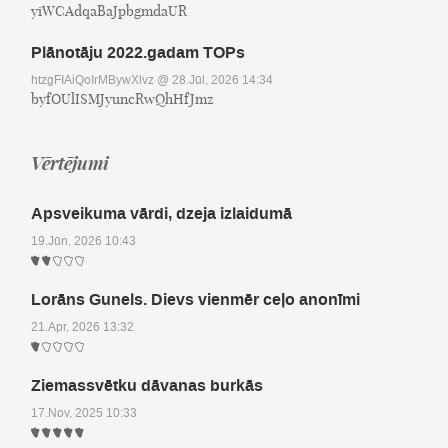
yiWCAdqaBaJpbgmdaUR
Plānotāju 2022.gadam TOPs
htzgFIAiQoIrMBywXlvz
@ 28.Jūl, 2026 14:34
byfOUlISMJyuncRwQhHfJmz
Vērtējumi
Apsveikuma vārdi, dzeja izlaidumā
19.Jūn, 2026 10:43
Lorāns Gunels. Dievs vienmēr ceļo anonīmi
21.Apr, 2026 13:32
Ziemassvētku dāvanas burkās
17.Nov, 2025 10:33