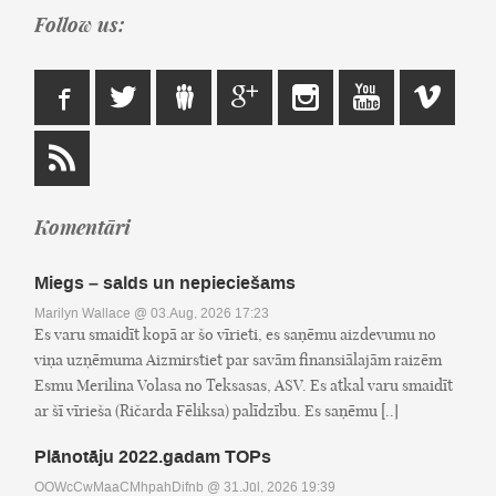
Follow us:
Komentāri
Miegs – salds un nepieciešams
Marilyn Wallace
@ 03.Aug, 2026 17:23
Es varu smaidīt kopā ar šo vīrieti, es saņēmu aizdevumu no
viņa uzņēmuma Aizmirstiet par savām finansiālajām raizēm
Esmu Merilina Volasa no Teksasas, ASV. Es atkal varu smaidīt
ar šī vīrieša (Ričarda Fēliksa) palīdzību. Es saņēmu [..]
Plānotāju 2022.gadam TOPs
OOWcCwMaaCMhpahDifnb
@ 31.Jūl, 2026 19:39