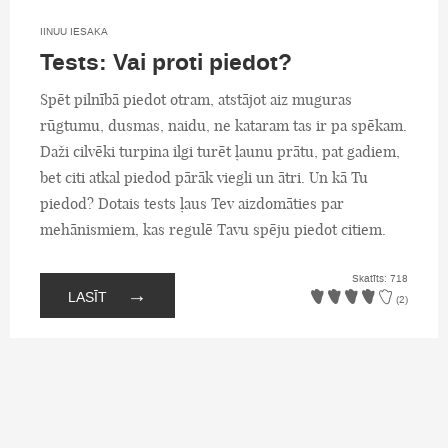
IINUU IESAKA
Tests: Vai proti piedot?
Spēt pilnībā piedot otram, atstājot aiz muguras
rūgtumu, dusmas, naidu, ne kataram tas ir pa spēkam.
Daži cilvēki turpina ilgi turēt ļaunu prātu, pat gadiem,
bet citi atkal piedod pārāk viegli un ātri. Un kā Tu
piedod? Dotais tests ļaus Tev aizdomāties par
mehānismiem, kas regulē Tavu spēju piedot citiem.
Skatīts: 718
→
LASĪT
(2)