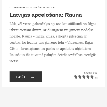
DZĪVESPRIEKAM
»
APKĀRT PASAULEI
Latvijas apceļošana: Rauna
Lūk, vēl viens galamērķis ap 100 km attālumā no Rīgas
izbraucienam divatā, ar draugiem vai ģimeni nedēļās
nogalē. Rauna - maza, klusa, sakopta pilsētiņa ar
centru, ko iezīmē trīs galveno ielu - Vidzemes, Rīgas,
Cēsu - krustojums un parks ar apskates objektiem.
Raunā un tās tuvumā pabijām četrās ievērības cienīgās
vietās.
Skatīts: 909
→
LASĪT
(5)