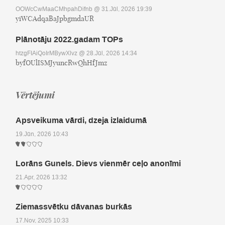
OOWcCwMaaCMhpahDifnb
@ 31.Jūl, 2026 19:39
yiWCAdqaBaJpbgmdaUR
Plānotāju 2022.gadam TOPs
htzgFIAiQoIrMBywXlvz
@ 28.Jūl, 2026 14:34
byfOUlISMJyuncRwQhHfJmz
Vērtējumi
Apsveikuma vārdi, dzeja izlaidumā
19.Jūn, 2026 10:43
Lorāns Gunels. Dievs vienmēr ceļo anonīmi
21.Apr, 2026 13:32
Ziemassvētku dāvanas burkās
17.Nov, 2025 10:33