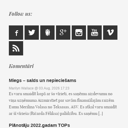
Follow us:
Komentāri
Miegs – salds un nepieciešams
Marilyn Wallace
@ 03.Aug, 2026 17:23
Es varu smaidīt kopā ar šo vīrieti, es saņēmu aizdevumu no
viņa uzņēmuma Aizmirstiet par savām finansiālajām raizēm
Esmu Merilina Volasa no Teksasas, ASV. Es atkal varu smaidīt
ar šī vīrieša (Ričarda Fēliksa) palīdzību. Es saņēmu [..]
Plānotāju 2022.gadam TOPs