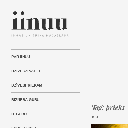
PAR IINUU
DZĪVESZIŅAI
DZĪVESPRIEKAM
BIZNESA GURU
Tag: prieks
IT GURU
• •