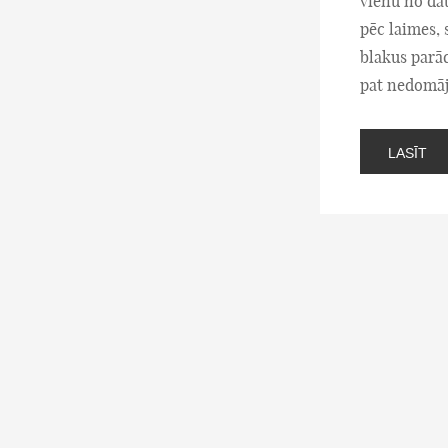
vienu no da
pēc laimes, 
blakus parād
pat nedomāj
LASĪT