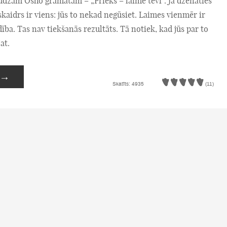
udzām Osho grāmatām – „Prieks – laime tevī”. Ja dzenaties
skaidrs ir viens: jūs to nekad negūsiet. Laimes vienmēr ir
ība. Tas nav tiekšanās rezultāts. Tā notiek, kad jūs par to
at.
→
Skatīts: 4935
(11)