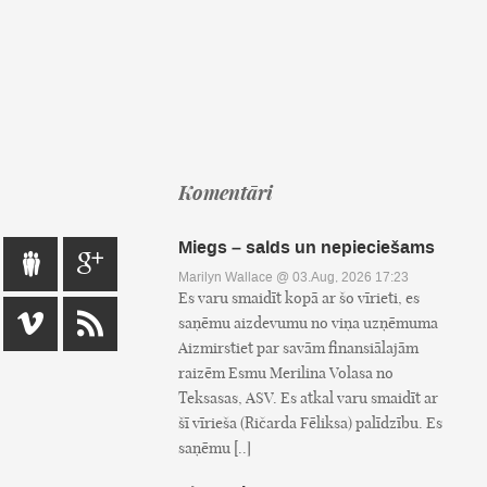
Komentāri
Miegs – salds un nepieciešams
Marilyn Wallace
@ 03.Aug, 2026 17:23
Es varu smaidīt kopā ar šo vīrieti, es
saņēmu aizdevumu no viņa uzņēmuma
Aizmirstiet par savām finansiālajām
raizēm Esmu Merilina Volasa no
Teksasas, ASV. Es atkal varu smaidīt ar
šī vīrieša (Ričarda Fēliksa) palīdzību. Es
saņēmu [..]