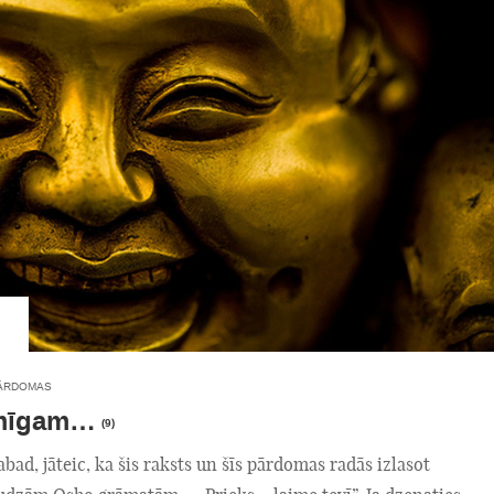
ĀRDOMAS
imīgam…
(9)
abad, jāteic, ka šis raksts un šīs pārdomas radās izlasot