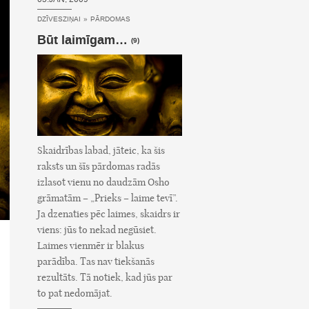
DZĪVESZIŅAI
»
PĀRDOMAS
Būt laimīgam…
(9)
Skaidrības labad, jāteic, ka šis
raksts un šīs pārdomas radās
izlasot vienu no daudzām Osho
grāmatām – „Prieks – laime tevī”.
Ja dzenaties pēc laimes, skaidrs ir
viens: jūs to nekad negūsiet.
Laimes vienmēr ir blakus
parādība. Tas nav tiekšanās
rezultāts. Tā notiek, kad jūs par
to pat nedomājat.