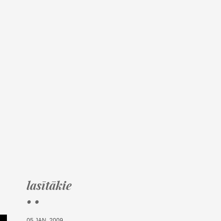
lasītākie
• •
05.JAN, 2009