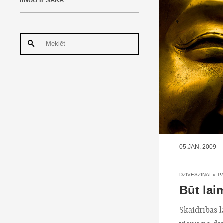
IINUU IESAKA
05.JAN, 2009
DZĪVESZIŅAI
»
P
Būt la
Skaidrības l