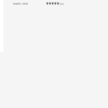
Skatīts: 4935
(11)