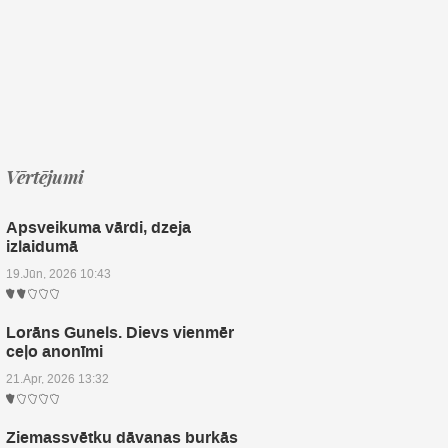
Vērtējumi
Apsveikuma vārdi, dzeja
izlaidumā
19.Jūn, 2026 10:43
Lorāns Gunels. Dievs vienmēr
ceļo anonīmi
21.Apr, 2026 13:32
Ziemassvētku dāvanas burkās