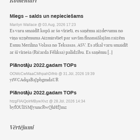
Komentāri
Miegs – salds un nepieciešams
Marilyn Wallace
@ 03.Aug, 2026 17:23
Es varu smaidīt kopā ar šo vīrieti, es saņēmu aizdevumu no
viņa uzņēmuma Aizmirstiet par savām finansiālajām raizēm
Esmu Merilina Volasa no Teksasas, ASV. Es atkal varu smaidīt
ar šī vīrieša (Ričarda Fēliksa) palīdzību. Es saņēmu [..]
Plānotāju 2022.gadam TOPs
OOWcCwMaaCMhpahDifnb
@ 31.Jūl, 2026 19:39
yiWCAdqaBaJpbgmdaUR
Plānotāju 2022.gadam TOPs
htzgFIAiQoIrMBywXlvz
@ 28.Jūl, 2026 14:34
byfOUlISMJyuncRwQhHfJmz
Vērtējumi