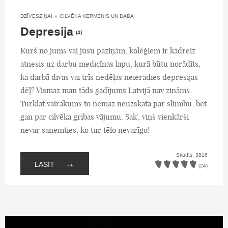
DZĪVESZIŅAI
»
CILVĒKA ĶERMENIS UN DABA
Depresija
(4)
Kurš no jums vai jūsu paziņām, kolēģiem ir kādreiz
atnesis uz darbu medicīnas lapu, kurā būtu norādīts,
ka darbā divas vai trīs nedēļas neieradies depresijas
dēļ? Vismaz man tāds gadījums Latvijā nav zināms.
Turklāt vairākums to nemaz neuzskata par slimību, bet
gan par cilvēka gribas vājumu. Sak’, viņš vienkārši
nevar saņemties, ko tur tēlo nevarīgo!
Skatīts: 3816
→
LASĪT
(24)