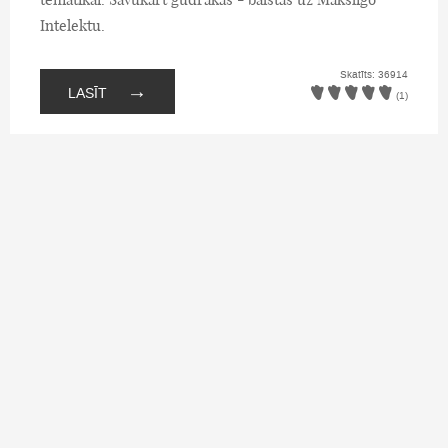
Intelektu.
Skatīts: 36914
→
LASĪT
(1)