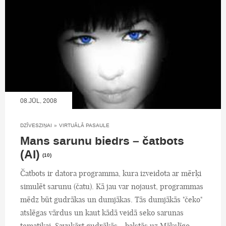
08.JŪL, 2008
DZĪVESZIŅAI
»
VIRTUĀLĀ PASAULE
Mans sarunu biedrs – čatbots
(AI)
(10)
Čatbots ir datora programma, kura izveidota ar mērķi
simulēt sarunu (čatu). Kā jau var nojaust, programmas
mēdz būt gudrākas un dumjākas. Tās dumjākās "čeko"
atslēgas vārdus un kaut kādā veidā seko sarunas
tematikai. Savukārt gudrākās - balstās uz Mākslīgo