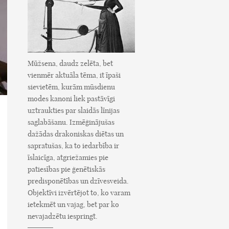
Mūžsena, daudz zelēta, bet
vienmēr aktuāla tēma, it īpaši
sievietēm, kurām mūsdienu
modes kanoni liek pastāvīgi
uztraukties par slaidās līnijas
saglabāšanu. Izmēģinājušas
dažādas drakoniskas diētas un
sapratušas, ka to iedarbība ir
īslaicīga, atgriežamies pie
patiesības pie ģenētiskās
predisponētības un dzīvesveida.
Objektīvi izvērtējot to, ko varam
ietekmēt un vajag, bet par ko
nevajadzētu iespringt.