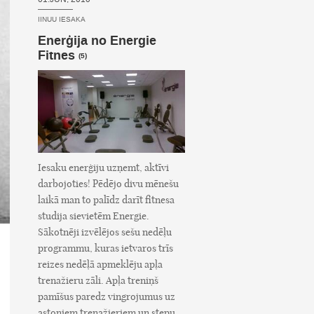
IINUU IESAKA
Enerģija no Energie
Fitnes
(5)
Iesaku enerģiju uzņemt, aktīvi
darbojoties! Pēdējo divu mēnešu
laikā man to palīdz darīt fitnesa
studija sievietēm Energie.
Sākotnēji izvēlējos sešu nedēļu
programmu, kuras ietvaros trīs
reizes nedēļā apmeklēju apļa
trenažieru zāli. Apļa treniņš
pamīšus paredz vingrojumus uz
astoņiem trenažieriem un stepu