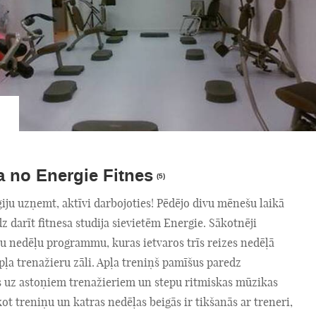
a no Energie Fitnes
(5)
iju uzņemt, aktīvi darbojoties! Pēdējo divu mēnešu laikā
z darīt fitnesa studija sievietēm Energie. Sākotnēji
šu nedēļu programmu, kuras ietvaros trīs reizes nedēļā
ļa trenažieru zāli. Apļa treniņš pamīšus paredz
 uz astoņiem trenažieriem un stepu ritmiskas mūzikas
ot treniņu un katras nedēļas beigās ir tikšanās ar treneri,