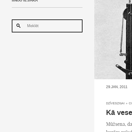
IINUU IESAKA
29.JAN, 2011
DZĪVESZIŅAI
»
C
Kā vese
Mūžsena, dau