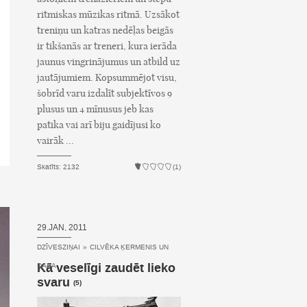
ritmiskas mūzikas ritmā. Uzsākot
treniņu un katras nedēļas beigās
ir tikšanās ar treneri, kura ierāda
jaunus vingrinājumus un atbild uz
jautājumiem. Kopsummējot visu,
šobrīd varu izdalīt subjektīvos 9
plusus un 4 mīnusus jeb kas
patika vai arī biju gaidījusi ko
vairāk ...
Skatīts: 2132
(1)
29.JAN, 2011
DZĪVESZIŅAI
»
CILVĒKA ĶERMENIS UN
Kā veselīgi zaudēt lieko
DABA
svaru
(5)