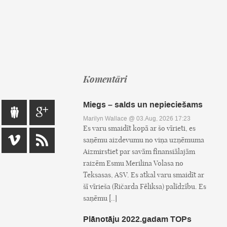
Komentāri
Miegs – salds un nepieciešams
Marilyn Wallace
@ 03.Aug, 2026 17:23
Es varu smaidīt kopā ar šo vīrieti, es
saņēmu aizdevumu no viņa uzņēmuma
Aizmirstiet par savām finansiālajām
raizēm Esmu Merilina Volasa no
Teksasas, ASV. Es atkal varu smaidīt ar
šī vīrieša (Ričarda Fēliksa) palīdzību. Es
saņēmu [..]
Plānotāju 2022.gadam TOPs