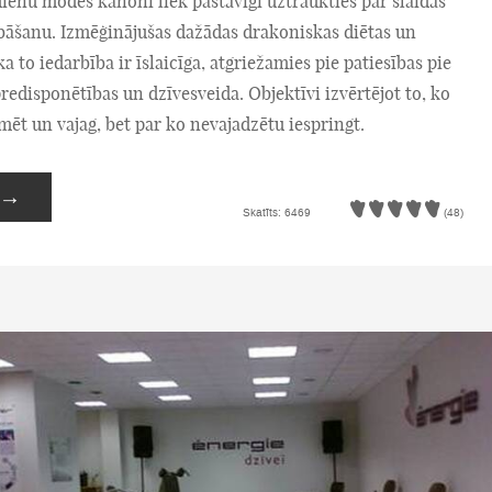
enu modes kanoni liek pastāvīgi uztraukties par slaidās
abāšanu. Izmēģinājušas dažādas drakoniskas diētas un
ka to iedarbība ir īslaicīga, atgriežamies pie patiesības pie
redisponētības un dzīvesveida. Objektīvi izvērtējot to, ko
ēt un vajag, bet par ko nevajadzētu iespringt.
→
Skatīts: 6469
(48)