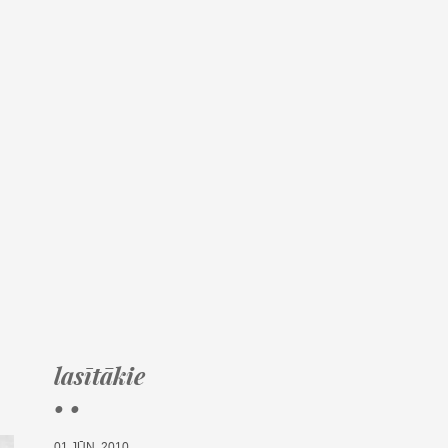
lasītākie
• •
01.JŪN, 2010