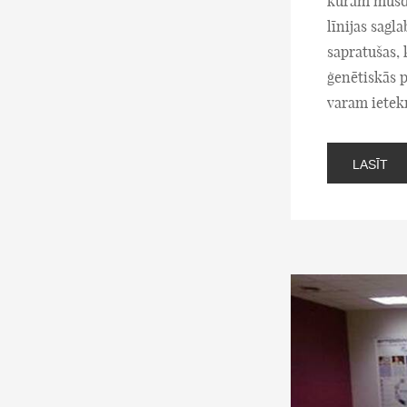
kurām mūsdi
līnijas sagl
sapratušas, 
ģenētiskās p
varam ietekm
LASĪT