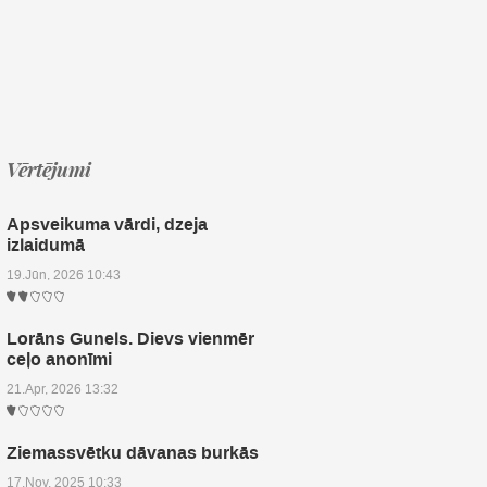
Vērtējumi
Apsveikuma vārdi, dzeja
izlaidumā
19.Jūn, 2026 10:43
Lorāns Gunels. Dievs vienmēr
ceļo anonīmi
21.Apr, 2026 13:32
Ziemassvētku dāvanas burkās
17.Nov, 2025 10:33