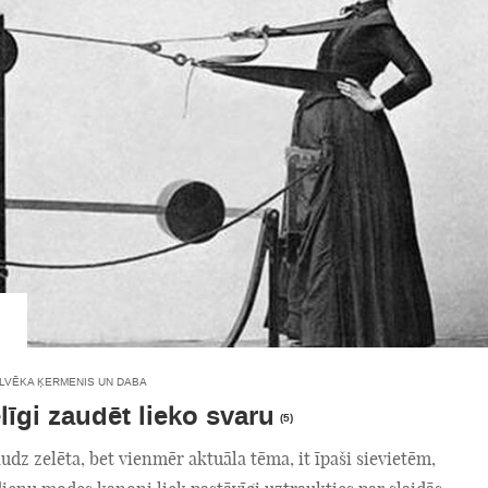
ILVĒKA ĶERMENIS UN DABA
līgi zaudēt lieko svaru
(5)
dz zelēta, bet vienmēr aktuāla tēma, it īpaši sievietēm,