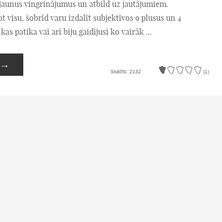
 jaunus vingrinājumus un atbild uz jautājumiem.
visu, šobrīd varu izdalīt subjektīvos 9 plusus un 4
as patika vai arī biju gaidījusi ko vairāk ...
→
Skatīts: 2132
(1)