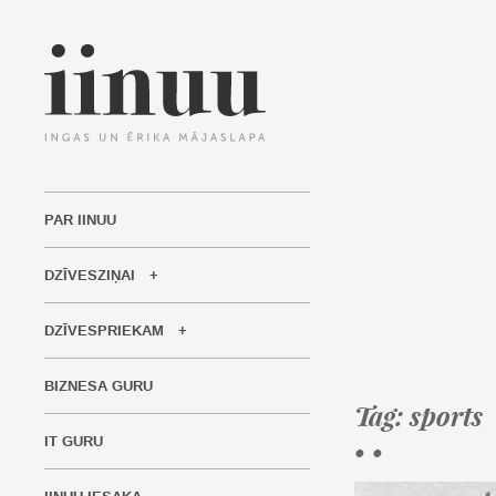
PAR IINUU
DZĪVESZIŅAI
DZĪVESPRIEKAM
BIZNESA GURU
Tag: sports
IT GURU
• •