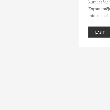
kura ierāda
Kopsummējot 
mīnusus jeb k
LASĪT