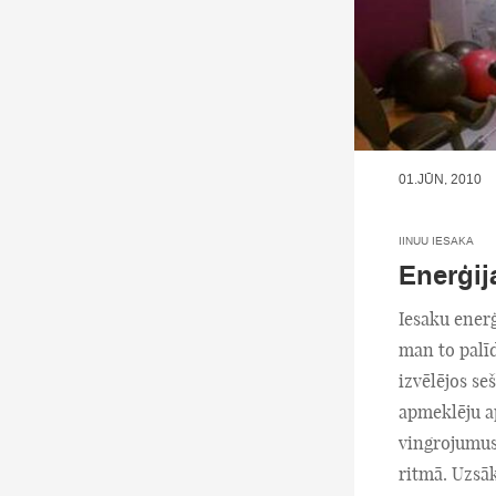
01.JŪN, 2010
IINUU IESAKA
Enerģij
Iesaku enerģ
man to palīd
izvēlējos se
apmeklēju ap
vingrojumus
ritmā. Uzsāk