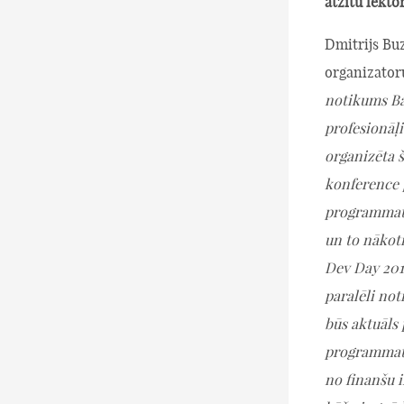
atzītu lekto
Dmitrijs Bu
organizatoru
notikums Ba
profesionāļi
organizēta 
konference 
programmat
un to nākot
Dev Day 201
paralēli not
būs aktuāls 
programmatū
no finanšu i