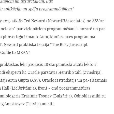
ātājiem un uzturētājiem, līdz
ču aplikāciju un spēļu programmētājiem.
”
y 2015 atklās Ted Neward (Neward&Associates) no ASV ar
onoclasm” par vizionāriem programmēšanas nozarē un par
la pilnvērtīgu izmantošanu, konferences programmā
 T. Neward praktiskā lekcija “The Busy Javascript
 Guide to MEAN”.
raktiskas lekcijas lasīs 28 starptautiski atzīti lektori,
tādi eksperti kā Oracle pārstāvis Henrik Ståhl (Zviedrija),
tājs Arun Gupta (ASV), Oracle izstrādātājs un pa-zīstamais
 Hall (Lielbritānija), front - end programmatūras
 un blogeris Krasimir Tsonev (Bulgārija), Odnoklassniki.ru
eg Anastasyev (Latvija) un citi.