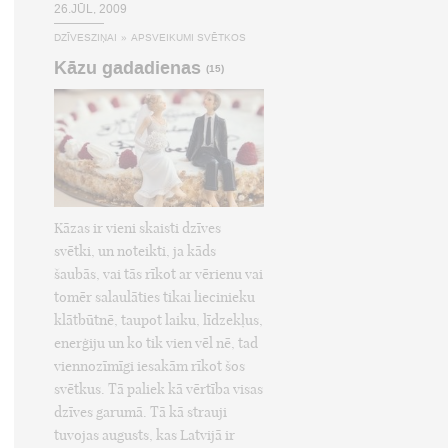
26.JŪL, 2009
DZĪVESZIŅAI
»
APSVEIKUMI SVĒTKOS
Kāzu gadadienas
(15)
Kāzas ir vieni skaisti dzīves
svētki, un noteikti, ja kāds
šaubās, vai tās rīkot ar vērienu vai
tomēr salaulāties tikai liecinieku
klātbūtnē, taupot laiku, līdzekļus,
enerģiju un ko tik vien vēl nē, tad
viennozīmīgi iesakām rīkot šos
svētkus. Tā paliek kā vērtība visas
dzīves garumā. Tā kā strauji
tuvojas augusts, kas Latvijā ir