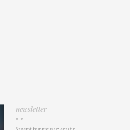
newsletter
• •
Saņemt jaunumus uz epastu: