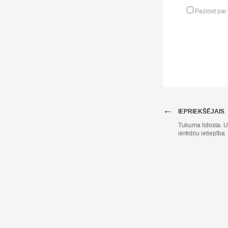
Paziņot par
←
IEPRIEKŠĒJAIS
Tukuma lidosta. U
ierēdņu ietiepība