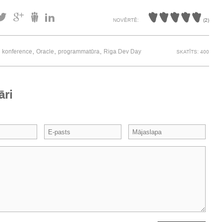
NOVĒRTĒ:
(
2
)
,
,
,
,
konference
Oracle
programmatūra
Riga Dev Day
SKATĪTS: 400
āri