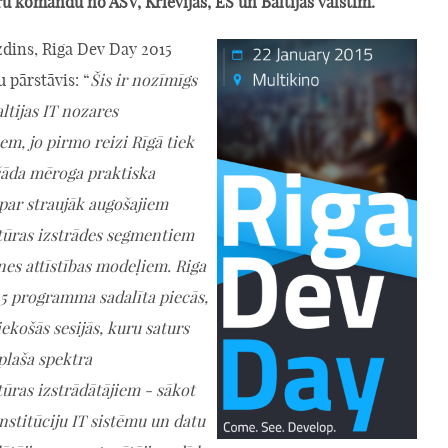
ru komandu no ASV, Krievijas, ES un Baltijas valstīm.
zdins, Riga Dev Day 2015
 pārstāvis: “
Šis ir nozīmīgs
ltijas IT nozares
em, jo pirmo reizi Rīgā tiek
šāda mēroga praktiska
par straujāk augošajiem
ūras izstrādes segmentiem
nes attīstības modeļiem. Riga
5 programma sadalīta piecās,
iekošās sesijās, kuru saturs
plaša spektra
ras izstrādātājiem - sākot
nstitūciju IT sistēmu un datu