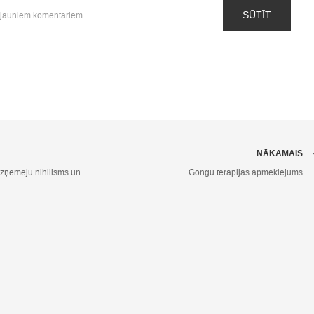
SŪTĪT
 jauniem komentāriem
NĀKAMAIS
zņēmēju nihilisms un
Gongu terapijas apmeklējums