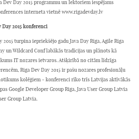
ga Dev Day 2015 programmu un lektoriem iespējams
konferences interneta vietnē www.rigadevday.lv
v Day 2015 konferenci
 2015 turpina iepriekšējo gadu Java Day Riga, Agile Riga
y un Wildcard Conf labākās tradīcijas un plānots kā
kums IT nozares ietvaros. Atšķirībā no citām līdzīga
erencēm, Riga Dev Day 2015 ir pašu nozares profesionāļu
otikums kolēģiem - konferenci rīko trīs Latvijas aktīvākās
rupas Google Developer Group Riga, Java User Group Latvia
ser Group Latvia.