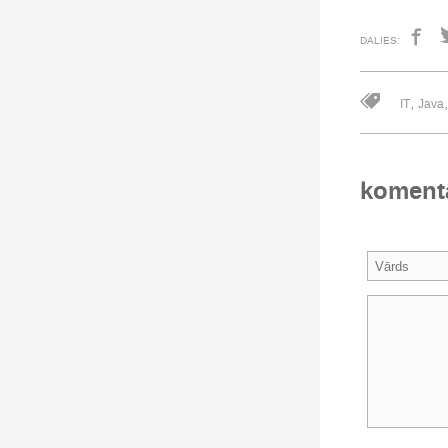
DALIES:
,
IT
Java
koment