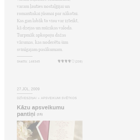
varam ļauties nostaļģijai un
romantiskai jūsmai par nākotni.
Kas gan labāk to visu var izteikt,
kā dzejas un mūzikas valoda.
Turpmāk apkopoju dažas
vārsmas, kas noderētu šim
svinīgajam pasākumam.
Skatīts: 148345
(208)
27.JŪL, 2009
DZĪVESZIŅAI
»
APSVEIKUMI SVĒTKOS
Kāzu apsveikumu
pantiņi
(15)