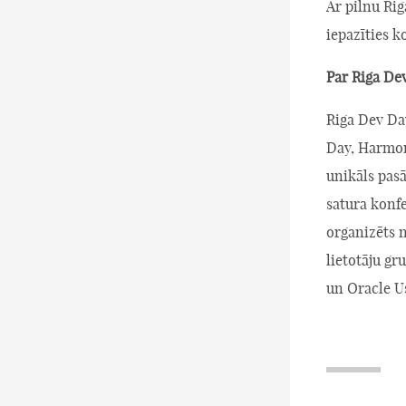
Ar pilnu Ri
iepazīties 
Par Riga De
Riga Dev Day
Day, Harmon
unikāls pasā
satura konf
organizēts n
lietotāju g
un Oracle U