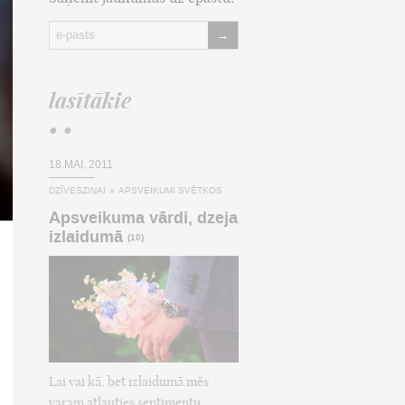
→
lasītākie
• •
18.MAI, 2011
DZĪVESZIŅAI
»
APSVEIKUMI SVĒTKOS
Apsveikuma vārdi, dzeja
izlaidumā
(10)
Lai vai kā, bet izlaidumā mēs
varam atļauties sentimentu,