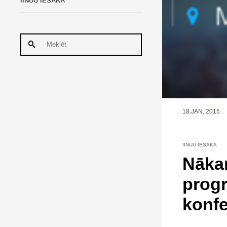
IINUU IESAKA
18.JAN, 2015
IINUU IESAKA
Nāka
progr
konf