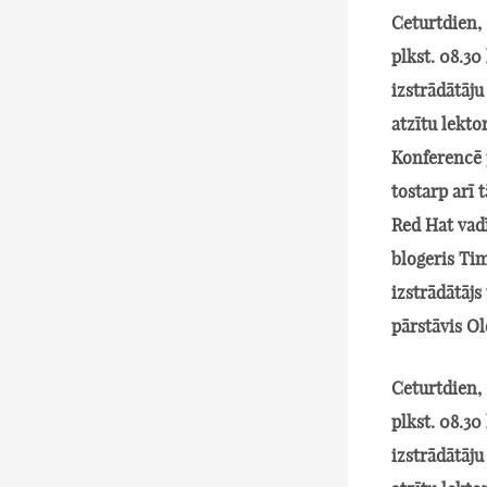
Ceturtdien, 
plkst. 08.3
izstrādātāju
atzītu lekto
Konferencē p
tostarp arī 
Red Hat vadī
blogeris Tim
izstrādātājs
pārstāvis Ol
Ceturtdien, 
plkst. 08.3
izstrādātāju