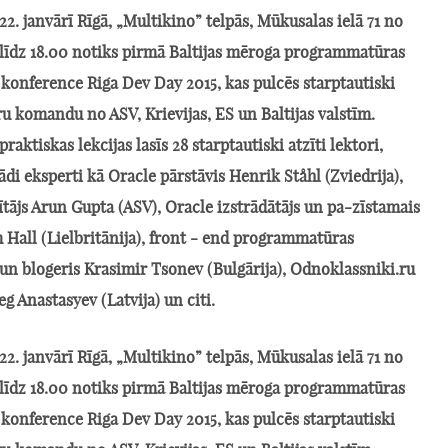
22. janvārī Rīgā, „Multikino” telpās, Mūkusalas ielā 71 no
0 līdz 18.00 notiks pirmā Baltijas mēroga programmatūras
 konference Riga Dev Day 2015, kas pulcēs starptautiski
ru komandu no ASV, Krievijas, ES un Baltijas valstīm.
raktiskas lekcijas lasīs 28 starptautiski atzīti lektori,
tādi eksperti kā Oracle pārstāvis Henrik Ståhl (Zviedrija),
tājs Arun Gupta (ASV), Oracle izstrādātājs un pa-zīstamais
 Hall (Lielbritānija), front - end programmatūras
 un blogeris Krasimir Tsonev (Bulgārija), Odnoklassniki.ru
eg Anastasyev (Latvija) un citi.
22. janvārī Rīgā, „Multikino” telpās, Mūkusalas ielā 71 no
0 līdz 18.00 notiks pirmā Baltijas mēroga programmatūras
 konference Riga Dev Day 2015, kas pulcēs starptautiski