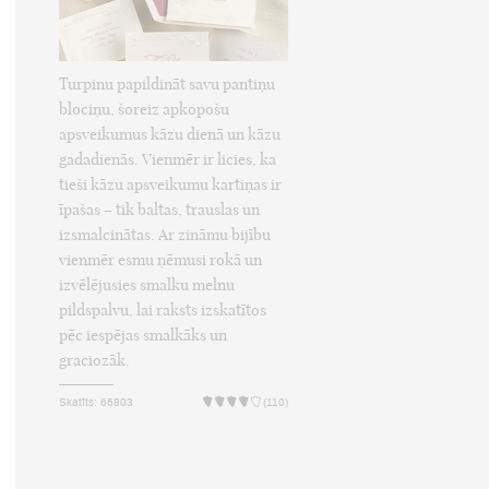
Turpinu papildināt savu pantiņu
blociņu, šoreiz apkopošu
apsveikumus kāzu dienā un kāzu
gadadienās. Vienmēr ir licies, ka
tieši kāzu apsveikumu kartiņas ir
īpašas – tik baltas, trauslas un
izsmalcinātas. Ar zināmu bijību
vienmēr esmu ņēmusi rokā un
izvēlējusies smalku melnu
pildspalvu, lai raksts izskatītos
pēc iespējas smalkāks un
graciozāk.
Skatīts: 66803
(110)