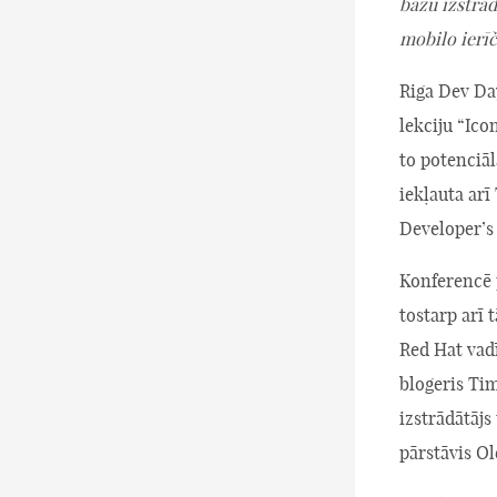
bāžu izstrād
mobilo ierī
Riga Dev Da
lekciju “Ic
to potenciā
iekļauta arī
Developer’s
Konferencē p
tostarp arī 
Red Hat vadī
blogeris Tim
izstrādātājs
pārstāvis Ol