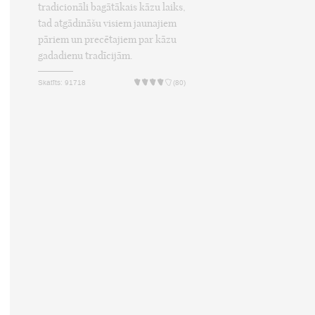
tradicionāli bagātākais kāzu laiks,
tad atgādināšu visiem jaunajiem
pāriem un precētajiem par kāzu
gadadienu tradīcijām.
Skatīts: 91718
(80)